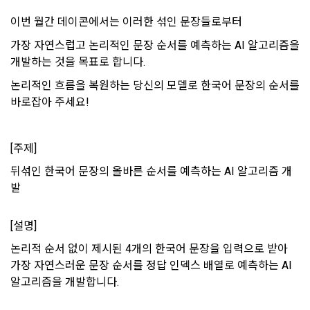
리 및 의무 관계를 규정하여 이용자의 ‘개인정보자기결정권’을 
인 또는 법인을 말한다.
또한 향후 마케팅 활용에 새롭게 동의하고자 하는 경우에는 ‘홈>
보장하는 수단이 됩니다.
계정관리 페이지의 하단 마케팅(대회 진행, 교육 등) 정보 수신 
이번 월간 데이콘에서는 이러한 섞인 문장들로부터 
6. “해커톤”이라 함은 “회사”가 “사이트”에 출제한 문제에 “개인
동의(선택)’에서 동의하실 수 있습니다.
회원”이 AI 코드를 제출하고, “회사”는 이를 평가하여 우수작을 
가장 자연스럽고 논리적인 문장 순서를 예측하는 AI 알고리즘을 
선정하는 제반 행위를 말한다.
2. 개인정보의 수집 및 이용목적
개발하는 것을 목표로 합니다.
7. “대회"라 함은 “기업회원”이 인력을 채용하거나 또는 솔루션
2021.05.25
데이콘 주식회사(이하 “회사”)는 다음 목적을 위하여 개인정보
논리적인 흐름을 복원하는 당신의 모델로 한국어 문장의 순서를 
을 크라우드소싱하기 위하여 “회사"에 의뢰하는 경연대회 또는 
를 수집하고 있으며, 다음 목적 이외의 용도로는 수집한 개인정
바로잡아 주세요!
해커톤, AI해커톤, AI경진대회 등을 말한다.
보를 이용하지 않습니다.
8. “교육”이라 함은 “회사”가  제공하는 교육컨텐츠를 포함한 온
라인/오프라인 교육서비스를 말한다.
[주제]
1) 회원관리
9. "아이디"라 함은 회원의 식별과 회원의 서비스 이용을 위하여 
뒤섞인 한국어 문장의 올바른 순서를 예측하는 AI 알고리즘 개
회원제 서비스 이용에 따른 본인확인, 본인의 의사확인, 고객문
"회원"이 가입 시 사용한 이메일 주소를 말한다.
발
의에 대한 응답, 새로운 정보의 소개 및 고지사항 전달
10. "비밀번호"라 함은 "회사"의 서비스를 이용하려는 사람이 아
이디를 부여받은 자와 동일인임을 확인하고 "회원"의 권익을 보
[설명]
소셜 계정으로 로그인
호하기 위하여 "회원"이 선정한 문자와 숫자의 조합 또는 이와 
2) 서비스 제공에 관한 계약 이행 및 서비스 제공에 따른 요금정
데이콘 회원가입을 환영합니다. 메일 인증은 데이콘 회원가입
로그인 하시려면 아래 이메일로 인증이 필요합니다. 이메일을 다
동일한 용도로 쓰이는 “사이트”에서 자동 생성된 인증코드를 말
산
을 위한 필수 절차입니다. 아래 이메일을 인증하여 회원가입 절
시 보내시겠습니까?
논리적 순서 없이 제시된 4개의 한국어 문장을 입력으로 받아 
구글 로그인
차를 완료하여 주시기 바랍니다.
한다.
가장 자연스러운 문장 순서를 정답 인덱스 배열로 예측하는 AI 
본인인증, 채용정보 매칭 및 컨텐츠 제공을 위한 개인식별, 회원 
알고리즘을 개발합니다.
간의 상호 연락, 구매 및 요금 결제, 물품 및 증빙발송, 부정 이용
아직 데이콘 계정이 없나요?
회원가입
방지와 비인가 사용방지
제 3 조 (효력의 발생 및 변경)