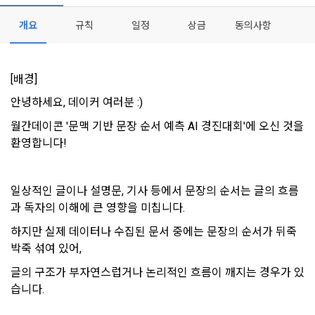
제 2 조 (용어의 정의)
1. 개인정보처리방침의 의의
의 의사에 따라 동의를 철회할 수 있습니다.
이 약관에서 사용하는 용어의 정의는 아래와 같다.
개요
규칙
일정
상금
동의사항
데이콘이 어떤 정보를 수집하고, 수집한 정보를 어떻게 사용하
동의를 거부 하시더라도 DACON에서 제공하는 서비스의 이용
[데이콘] 회원가입 인증메일
메일 인증 필요
1."사이트"라 함은 "회사"가 서비스를 "회원"에게 제공하기 위하
며, 필요에 따라 누구와 이를 공유(‘위탁 또는 제공’)하며, 이용목
에 제한이 되지 않습니다.
여 컴퓨터 등 정보 통신 설비를 이용하여 설정한 가상의 영업장 
적을 달성한 정보를 언제, 어떻게 파기 하는지 등 ‘개인정보의 한
단, 할인, 이벤트 및 이용자 맞춤형 상품 추천 등의 마케팅 정보 
또는 "회사"가 운영하는 아래 웹사이트를 말한다.
[배경]
살이’와 관련한 정보를 투명하게 제공합니다.
안내 서비스가 제한됩니다.
가. ***.dacon.io
안녕하세요, 데이커 여러분 :)
2. "서비스"라 함은 “대회”, “교육”, “인재풀 등록” 등 사이트에서 
정보주체로서 이용자는 자신의 개인정보에 대해 어떤 권리를 가
월간데이콘 '문맥 기반 문장 순서 예측 AI 경진대회'에 오신 것을 
2. 미동의 시 불이익 사항
제공하는 모든 서비스를 말한다. 그 외 "회사"가 운영하는 사이
지고 있으며, 이를 어떤 방법과 절차로 행사할 수 있는지를 알려 
환영합니다!
트를 통해 개인이 등록한 자료를 DB화하여 각각의 목적에 맞게 
개인정보보호법 제22조 제5항에 의해 선택정보 사항에 대해서
드립니다. 또한, 법정대리인(부모 등)이 만14세 미만 아동의 개
분류, 가공, 집계하여 정보를 제공하는 서비스를 포함한다.
는 동의 거부 하시더라도 서비스 이용에 제한되지 않습니다.
인정보 보호를 위해 어떤 권리를 행사할 수 있는지도 함께 안내
3. "개인회원"이라 함은 서비스를 이용하기 위하여 이 약관에 동
합니다.
단, 할인, 이벤트 및 이용자 맞춤형 상품 추천 등의 마케팅 정보 
일상적인 글이나 설명문, 기사 등에서 문장의 순서는 글의 흐름
의하고 "회사"와 이용 계약을 체결한 개인을 말한다.
안내 서비스가 제한됩니다.
과 독자의 이해에 큰 영향을 미칩니다.
4. “인재회원”이라 함은 “데이콘 인재풀 서비스”를 이용하기 위
개인정보 침해사고가 발생하는 경우, 추가적인 피해를 예방하고 
하지만 실제 데이터나 수집된 문서 중에는 문장의 순서가 뒤죽
하여 본인의 개인정보와 프로젝트, 코드 등을 공유한 자로서, 채
이미 발생한 피해를 복구하기 위해 누구에게 연락하여 어떤 도
3. 서비스 정보 수신 동의 철회
박죽 섞여 있어, 
용 의뢰 “기업회원”에게 개인정보, 프로젝트, 코드 등을 제공하
움을 받을 수 있는지 알려 드립니다.
는 것에 동의한 “개인회원”을 말한다.
DACON에서 제공하는 마케팅 정보를 원하지 않을 경우 ‘홈>계
글의 구조가 부자연스럽거나 논리적인 흐름이 깨지는 경우가 있
정관리 페이지의 하단 마케팅(대회 진행, 교육 등) 정보 수신 동
5. “기업회원”이라 함은 “회사”에 대회의 주최를 의뢰하거나, 채
습니다.
의(선택)’에서 철회를 요청할 수 있습니다.
그 무엇보다도, 개인정보와 관련하여 데이콘과 이용자 간의 권
용 의뢰 서비스 등을 이용하기 위해 “회사”와 일정 계약을 한 개