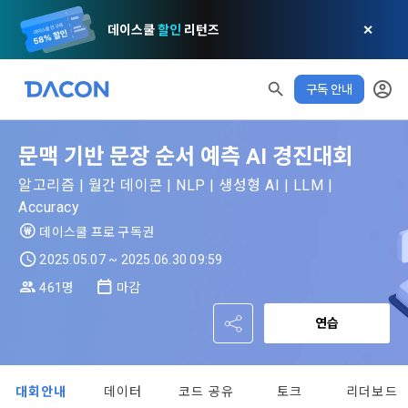
데이스쿨
할인
리턴즈
✕
구독 안내
모두 읽음
모두 삭제
닫기
알림
0
✕
MY XP
마케팅 정보 수신 동의
개인정보 처리방침
이용약관
XP 안내
문맥 기반 문장 순서 예측 AI 경진대회
LEVEL 1
다음 레벨까지
150 XP
알고리즘 | 월간 데이콘 | NLP | 생성형 AI | LLM |
0/150 XP
Accuracy
제 1 조 (목적)
1. 광고성 정보의 이용목적 
데이콘 개인정보 처리방침
오늘의 XP
전체 XP
데이스쿨 프로 구독권
본 약관은 데이콘 주식회사(이하 “회사”)와 “회원” 간에 정보 서
(2021.05.24 본)
0 / 800
0
비스를 이용하는 조건 및 절차에 관한 필요한 사항을 약속하여 
2025.05.07 ~ 2025.06.30 09:59
DACON이 제공하는 이용자 맞춤형 서비스 및 상품 추천, 각종 
규정하는 데 그 목적이 있다. “회원”은 모든 약관에 동의해야 하
경품 행사, 이벤트, 경진대회 홍보 목적 등의 광고성 정보를 전자
461명
마감
데이콘은 이용자 개인정보 보호를 여러 경영요소 가운데 최
적립 XP
사용 XP
며, 어떤 방식이든 본 서비스를 사용한다는 것은 “회원”이 본 약
우편이나 
0
0
우선의 가치로 두고 있습니다. 데이콘주식회사(이하 ‘데이콘’ 또
관의 전부에 동의한다는 것을 의미하며 본 약관은 “회원”이 서비
연습
는 ‘회사’)는 서비스 기획부터 종료까지 정보통신망 이용촉진 및 
서신우편, 문자(SMS 또는 카카오 알림톡), 푸시, 전화 등을 통해 
스를 사용하는 동안 계속 유효하다. 본 약관은 저작권 분쟁 정책
정보보호 등에 관한 법률(이하 ‘정보통신망법’), 개인정보보호법 
이용자에게 제공합니다.
의 조항을 포함한다.
등 국내의 개인정보 보호 법령을 철저히 준수합니다.
대회안내
데이터
코드 공유
토크
리더보드
- 마케팅 수신 동의는 거부하실 수 있으며 동의 이후에라도 고객