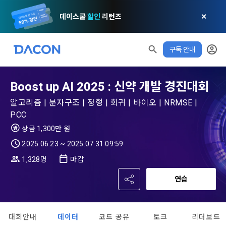
데이스쿨
할인
리턴즈
✕
구독 안내
모두 읽음
모두 삭제
닫기
알림
0
✕
MY XP
마케팅 정보 수신 동의
개인정보 처리방침
이용약관
XP 안내
LEVEL 1
다음 레벨까지
150 XP
Boost up AI 2025 : 신약 개발 경진대회
0/150 XP
제 1 조 (목적)
1. 광고성 정보의 이용목적 
데이콘 개인정보 처리방침
알고리즘 | 분자구조 | 정형 | 회귀 | 바이오 | NRMSE |
오늘의 XP
전체 XP
PCC
본 약관은 데이콘 주식회사(이하 “회사”)와 “회원” 간에 정보 서
(2021.05.24 본)
0 / 800
0
비스를 이용하는 조건 및 절차에 관한 필요한 사항을 약속하여 
상금 1,300만 원
DACON이 제공하는 이용자 맞춤형 서비스 및 상품 추천, 각종 
규정하는 데 그 목적이 있다. “회원”은 모든 약관에 동의해야 하
경품 행사, 이벤트, 경진대회 홍보 목적 등의 광고성 정보를 전자
2025.06.23 ~ 2025.07.31 09:59
데이콘은 이용자 개인정보 보호를 여러 경영요소 가운데 최
적립 XP
사용 XP
며, 어떤 방식이든 본 서비스를 사용한다는 것은 “회원”이 본 약
우편이나 
0
0
우선의 가치로 두고 있습니다. 데이콘주식회사(이하 ‘데이콘’ 또
관의 전부에 동의한다는 것을 의미하며 본 약관은 “회원”이 서비
1,328명
마감
는 ‘회사’)는 서비스 기획부터 종료까지 정보통신망 이용촉진 및 
서신우편, 문자(SMS 또는 카카오 알림톡), 푸시, 전화 등을 통해 
스를 사용하는 동안 계속 유효하다. 본 약관은 저작권 분쟁 정책
정보보호 등에 관한 법률(이하 ‘정보통신망법’), 개인정보보호법 
이용자에게 제공합니다.
연습
의 조항을 포함한다.
등 국내의 개인정보 보호 법령을 철저히 준수합니다.
[데이콘] 회원가입 인증메일
메일 인증 필요
- 마케팅 수신 동의는 거부하실 수 있으며 동의 이후에라도 고객
제 2 조 (용어의 정의)
대회안내
데이터
코드 공유
토크
리더보드
1. 개인정보처리방침의 의의
의 의사에 따라 동의를 철회할 수 있습니다.