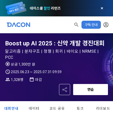
데이스쿨
할인
리턴즈
✕
구독 안내
모두 읽음
모두 삭제
닫기
알림
0
✕
MY XP
마케팅 정보 수신 동의
개인정보 처리방침
이용약관
XP 안내
LEVEL 1
다음 레벨까지
150 XP
Boost up AI 2025 : 신약 개발 경진대회
0/150 XP
제 1 조 (목적)
1. 광고성 정보의 이용목적 
데이콘 개인정보 처리방침
알고리즘 | 분자구조 | 정형 | 회귀 | 바이오 | NRMSE |
오늘의 XP
전체 XP
PCC
본 약관은 데이콘 주식회사(이하 “회사”)와 “회원” 간에 정보 서
(2021.05.24 본)
0 / 800
0
비스를 이용하는 조건 및 절차에 관한 필요한 사항을 약속하여 
상금 1,300만 원
DACON이 제공하는 이용자 맞춤형 서비스 및 상품 추천, 각종 
규정하는 데 그 목적이 있다. “회원”은 모든 약관에 동의해야 하
경품 행사, 이벤트, 경진대회 홍보 목적 등의 광고성 정보를 전자
2025.06.23 ~ 2025.07.31 09:59
데이콘은 이용자 개인정보 보호를 여러 경영요소 가운데 최
적립 XP
사용 XP
며, 어떤 방식이든 본 서비스를 사용한다는 것은 “회원”이 본 약
우편이나 
0
0
우선의 가치로 두고 있습니다. 데이콘주식회사(이하 ‘데이콘’ 또
관의 전부에 동의한다는 것을 의미하며 본 약관은 “회원”이 서비
1,328명
마감
는 ‘회사’)는 서비스 기획부터 종료까지 정보통신망 이용촉진 및 
서신우편, 문자(SMS 또는 카카오 알림톡), 푸시, 전화 등을 통해 
스를 사용하는 동안 계속 유효하다. 본 약관은 저작권 분쟁 정책
정보보호 등에 관한 법률(이하 ‘정보통신망법’), 개인정보보호법 
이용자에게 제공합니다.
연습
의 조항을 포함한다.
등 국내의 개인정보 보호 법령을 철저히 준수합니다.
[데이콘] 회원가입 인증메일
메일 인증 필요
- 마케팅 수신 동의는 거부하실 수 있으며 동의 이후에라도 고객
제 2 조 (용어의 정의)
대회안내
데이터
코드 공유
토크
리더보드
1. 개인정보처리방침의 의의
의 의사에 따라 동의를 철회할 수 있습니다.