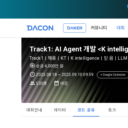
커뮤니티
대회
제 1 조 (목적
1. 광고성 
Track1: AI Agent 개발 <K intel
본 약관은 데
필요한 사항을
DACON이 
Track1 | 채용 | KT | K intelligence | 믿:음 | LLM 
이든 본 서비
등의 광고성
데이콘은 
상금 4,000만 원
“회원”이 서
식회사(이하 
서신우편, 문
2025.08.18 ~ 2025.09.10 09:59
+ Google Calendar
관한 법률(이
535명
마감
제 2 조 (용
- 마케팅 수
이 약관에서 
1. 개인정
니다.
1."사이트"
데이콘이 어떤
동의를 거부 
여 설정한 가
대회안내
데이터
코드 공유
토크
또는 제공’)
단, 할인, 
가. ***.dacon
정보를 투명
2. "서비스"