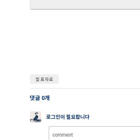
하고 "회원"
고지사항 전
쓰이는 “사이
2) 서비스 
제 3 조 (효
본인인증, 채
본 약관은 온
품 및 증빙발
1. "회사"
원"이 알 수
3) 서비스 
2. "회사
맞춤 서비스 
법률, 전자상
파악, 통계학
자서명법, 소
발표자료
다.
3. "회사"는
4) 고용 및
댓글 0개
약관과 충돌하
4. “회사”
3. 수집하는
약관을 개정할
로그인이 필요합니다
가. 수집하는
게시판에 그 
5. '회사'
comment
와 개정사유를