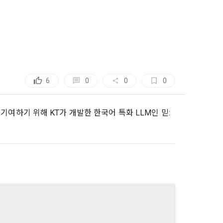
, 가공, 집
방법과 절차로 
서비스 이용
인정보 보호를 
약을 체결한 개
.
로젝트, 코드 
하기 위해 누
것에 동의한 
0
6
0
0
팅(대회 진
하기 위해 “회
여 이용자의 
용약관 보러가기 >
여하기 위해 KT가 개발한 한국어 특화 LLM인 믿:
마케팅(대회 
 “회사”는 
 “회사"에 
 목적 이외의 
스를 말한다.
 이메일 주소
동일인임을 확인
보의 소개 및 