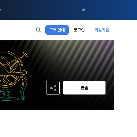
✕
구독 안내
로그인
회원가입
모두 읽음
모두 삭제
닫기
절차에 관한 
 XP
XP 안내
, 어떤 방식
EL 1
다음 레벨까지
150 XP
 홍보 목적 
본 약관은 
0/150 XP
다. 데이콘주
포함한다.
정보보호 등에 
오늘의 XP
전체 XP
 준수합니다.
0 / 800
0
연습
회할 수 있습
적립 XP
사용 XP
0
0
설비를 이용하
 공유(‘위탁 
이’와 관련한 
.
한다. 그 외 