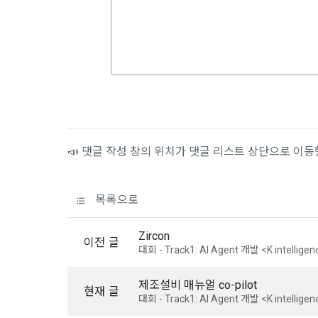
1) 회원가입
지 공지한다.
필수 항목 : 
6. "회원"
선택 항목 :
부의사를 표명
"회원"에게 
않거나, 전항
데이콘 내의 
보 수집이 발
자에게 ‘수집
제 4 조 (약
리고 동의를 
1. 이 약
📣 댓글 작성 창의 위치가 댓글 리스트 상단으로 이
업법, 정보
전자거래기본
2) 데이콘 
2. "회원"
목록으로
필수 항목: 
사용 경험, 
Zircon
선택 항목: 
제 5 조 (이
이전 글
대회 - Track1: AI Agent 개발 <K intellig
Linkedin 등)
1. "회원"
계약이 성립
제조설비 매뉴얼 co-pilot
현재 글
3) 모바일 
2. “회사”
대회 - Track1: AI Agent 개발 <K intellig
침을 읽고 이
모바일 서비스