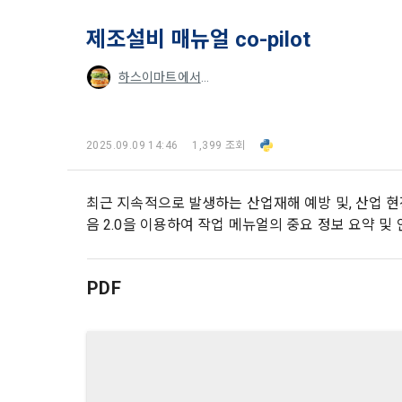
2. 미동의 
"회사"가 운
정보주체로서 
계하여 정보
제조설비 매뉴얼 co-pilot
개인정보보호
행사할 수 있
에 제한되지 
3. "개인회
위해 어떤 권
인을 말한다.
하스이마트에서싸이버거
단, 할인, 
4. “인재회
개인정보 침
등을 공유한 
구에게 연락하
3. 서비스 
“개인회원”을
2025.09.09 14:46
1,399 조회
DACON에서
5. “기업회
행, 교육 등
그 무엇보다
사”와 일정 
최근 지속적으로 발생하는 산업재해 예방 및, 산업 
‘개인정보자
또한 향후 마
6. “해커톤”
음 2.0을 이용하여 작업 메뉴얼의 중요 정보 요약 
진행, 교육 
이를 평가하
2. 개인정보
7. “대회"
의뢰하는 경연
PDF
2021.05.25
데이콘 주식회
용도로는 수
8. “교육”
9. "아이디
를 말한다.
1) 회원관리
10. "비밀
회원제 서비스