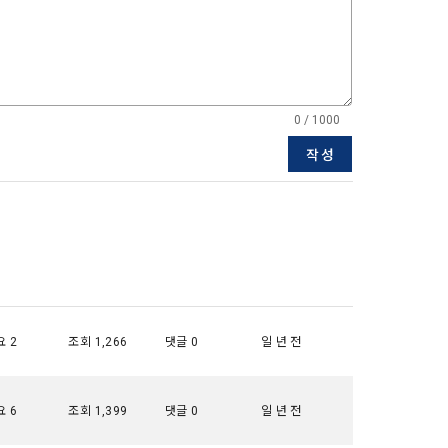
5일 이내에 거
기간을 정하여 
를 표시하지 
다.
0 / 1000
해 추가 개인정
 시점에서 이용
작성
 대해 안내 드
, 전기통신사
자문서 및 
선한다.
래밍 언어 및 
GitHub, 
 2
조회 1,266
댓글 0
일 년 전
지함으로써 이용
 6
조회 1,399
댓글 0
일 년 전
개인정보취급방
한 신청으로 
 없는 형태입니