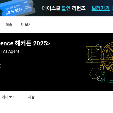
데이스쿨
할인
리턴즈
보러가기
마케팅 정보 수신 동의
개인정보 처리방침
이용약관
학습
더보기
)
정보의 이용목적 
데이콘 개인정보 처리방침
알림
0
ligence 해커톤 2025>
이콘 주식회사(이하 “회사”)와 “회원” 간에 정보 서비스를 이용하는 조건 및 
(2021.05.24 본)
MY
 약속하여 규정하는 데 그 목적이 있다. “회원”은 모든 약관에 동의해야 하며
LEV
제공하는 이용자 맞춤형 서비스 및 상품 추천, 각종 경품 행사, 이벤트, 경진대회
| AI Agent |
스를 사용한다는 것은 “회원”이 본 약관의 전부에 동의한다는 것을 의미하며 
 정보를 전자우편이나 
이용자 개인정보 보호를 여러 경영요소 가운데 최우선의 가치로 두고 있습니
비스를 사용하는 동안 계속 유효하다. 본 약관은 저작권 분쟁 정책의 조항을 
‘데이콘’ 또는 ‘회사’)는 서비스 기획부터 종료까지 정보통신망 이용촉진 및 
자(SMS 또는 카카오 알림톡), 푸시, 전화 등을 통해 이용자에게 제공합니다.
하 ‘정보통신망법’), 개인정보보호법 등 국내의 개인정보 보호 법령을 철저히
어의 정의)
신 동의는 거부하실 수 있으며 동의 이후에라도 고객의 의사에 따라 동의를 철
사용하는 용어의 정의는 아래와 같다.
보처리방침의 의의
라 함은 "회사"가 서비스를 "회원"에게 제공하기 위하여 컴퓨터 등 정보 통신 
 정보를 수집하고, 수집한 정보를 어떻게 사용하며, 필요에 따라 누구와 이를
하시더라도 DACON에서 제공하는 서비스의 이용에 제한이 되지 않습니다.
상의 영업장 또는 "회사"가 운영하는 아래 웹사이트를 말한다.
리더보드
제출
하며, 이용목적을 달성한 정보를 언제, 어떻게 파기 하는지 등 ‘개인정보의 한살
이벤트 및 이용자 맞춤형 상품 추천 등의 마케팅 정보 안내 서비스가 제한됩니다
.io
하게 제공합니다.
[데이콘] 회원가입 인증메일
메일 인증 필요
라 함은 “대회”, “교육”, “인재풀 등록” 등 사이트에서 제공하는 모든 서비스를 말