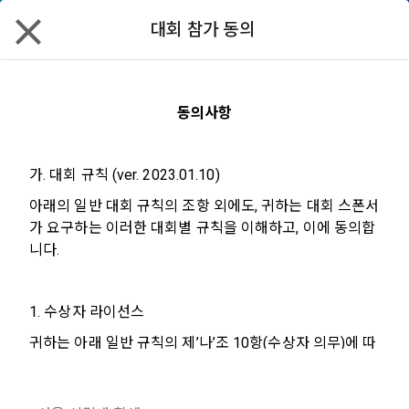
대회 참가 동의
데이스쿨
할인
리턴즈
✕
모두 읽음
모두 삭제
닫기
알림
0
✕
구독 안내
MY XP
마케팅 정보 수신 동의
개인정보 처리방침
이용약관
XP 안내
동의사항
LEVEL 1
다음 레벨까지
150 XP
0/150 XP
Track2 아이디어 개발 부문 : K리그-서울
제 1 조 (목적)
1. 광고성 정보의 이용목적 
데이콘 개인정보 처리방침
가. 대회 규칙 (ver. 2023.01.10)
오늘의 XP
전체 XP
시립대 공개 AI 경진대회
본 약관은 데이콘 주식회사(이하 “회사”)와 “회원” 간에 정보 서
(2021.05.24 본)
0 / 800
0
비스를 이용하는 조건 및 절차에 관한 필요한 사항을 약속하여 
아래의 일반 대회 규칙의 조항 외에도, 귀하는 대회 스폰서
DACON이 제공하는 이용자 맞춤형 서비스 및 상품 추천, 각종 
아이디어 | 서울시립대 | 스포츠 | 개발 | MVP | 정성 평가
규정하는 데 그 목적이 있다. “회원”은 모든 약관에 동의해야 하
가 요구하는 이러한 대회별 규칙을 이해하고, 이에 동의합
경품 행사, 이벤트, 경진대회 홍보 목적 등의 광고성 정보를 전자
상금 300만 원
데이콘은 이용자 개인정보 보호를 여러 경영요소 가운데 최
적립 XP
사용 XP
며, 어떤 방식이든 본 서비스를 사용한다는 것은 “회원”이 본 약
니다.
우편이나 
[데이콘] 회원가입 인증메일
메일 인증 필요
0
0
우선의 가치로 두고 있습니다. 데이콘주식회사(이하 ‘데이콘’ 또
관의 전부에 동의한다는 것을 의미하며 본 약관은 “회원”이 서비
2025.12.01 ~ 2026.01.12 09:59
는 ‘회사’)는 서비스 기획부터 종료까지 정보통신망 이용촉진 및 
서신우편, 문자(SMS 또는 카카오 알림톡), 푸시, 전화 등을 통해 
스를 사용하는 동안 계속 유효하다. 본 약관은 저작권 분쟁 정책
609명
마감
정보보호 등에 관한 법률(이하 ‘정보통신망법’), 개인정보보호법 
이용자에게 제공합니다.
의 조항을 포함한다.
1. 수상자 라이선스
등 국내의 개인정보 보호 법령을 철저히 준수합니다.
연습
귀하는 아래 일반 규칙의 제’나’조 10항(수상자 의무)에 따
- 마케팅 수신 동의는 거부하실 수 있으며 동의 이후에라도 고객
제 2 조 (용어의 정의)
라, 귀하가 대회 수상자인 경우, 제출물과 관련하여 대회 
1. 개인정보처리방침의 의의
의 의사에 따라 동의를 철회할 수 있습니다.
스폰서에게 다음의 라이선스를 부여합니다.
이 약관에서 사용하는 용어의 정의는 아래와 같다.
대회안내
데이터
코드 공유
토크
리더보드
데이콘이 어떤 정보를 수집하고, 수집한 정보를 어떻게 사용하
동의를 거부 하시더라도 DACON에서 제공하는 서비스의 이용