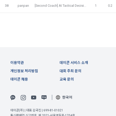
에 대해 동의를 하고 직접 정보를 입력하는 경우, 해당 개인정보
38
panpan
[Second Coach] AI Tactical Decision Analyzer
1
0.2
를 수집
5. “회원”은 이용계약 성립 후, 당사의 동의 없이 임의로 회원 ID
를 변경할 수 없다.
6. 약관 및 실정법 위반 시 “회원”의 서비스 이용 제약이 생길 수 
2) 데이콘 인재풀 등록, 기업 요금 정산, 이벤트 응모, 고객센터 
있다.
문의 등의 방법으로 수집
제 6 조 (개인정보)
3) 운영자를 통한 문의 과정에서 웹페이지, 메일, 팩스, 전화 등
을 통해 이용자의 개인정보가 수집
1. “개인회원” 및 “인재회원”의 개인정보보호에 관해서는 관련법
령 및 본 약관에서 정한 바에 의한다.
이용약관
데이콘 서비스 소개
2. “회사”는 이용계약과 서비스의 원활한 이행을 위하여 “개인회
4) 오프라인에서 진행되는 이벤트, 세미나, 시상식 등에서 서면
원” 및 “인재회원”이 “서비스”를 이용하며 제공·생산한 정보를 
개인정보 처리방침
대회 주최 문의
을 통해 개인정보가 수집
수집할 수 있다.
데이콘 채용
교육 문의
3. “개인회원” 및 “인재회원”은 언제든지 원하는 경우에 서비스
5) 데이콘과 제휴한 외부 기업이나 단체로부터 개인정보를 제공
에 제공한 개인정보의 수집과 이용에 대한 동의를 철회할 수 있
받을 수 있으며, 이러한 경우에는 정보통신망법에 따라 제휴사
다. 다만 그 경우에는 일정 부분 서비스의 이용이 제한될 수 있
한국어
에서 이용자에게 개인정보 제공 동의 등을 받은 후에 데이콘에 
다.
이전 이용약관 보러가기 >
제공합니다.
데이콘(주) | 대표 김국진 | 699-81-01021
확인
확인
확인
통신판매업 신고번호: 제 2021-서울영등포-1704호