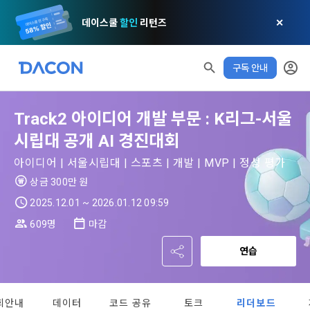
데이스쿨
할인
리턴즈
✕
구독 안내
Track2 아이디어 개발 부문 : K리그-서울
모두 읽음
모두 삭제
닫기
알림
0
✕
MY XP
마케팅 정보 수신 동의
개인정보 처리방침
이용약관
XP 안내
시립대 공개 AI 경진대회
LEVEL 1
다음 레벨까지
150 XP
아이디어 | 서울시립대 | 스포츠 | 개발 | MVP | 정성 평가
0/150 XP
상금 300만 원
제 1 조 (목적)
1. 광고성 정보의 이용목적 
데이콘 개인정보 처리방침
오늘의 XP
전체 XP
2025.12.01 ~ 2026.01.12 09:59
본 약관은 데이콘 주식회사(이하 “회사”)와 “회원” 간에 정보 서
(2021.05.24 본)
0 / 800
0
비스를 이용하는 조건 및 절차에 관한 필요한 사항을 약속하여 
609명
마감
DACON이 제공하는 이용자 맞춤형 서비스 및 상품 추천, 각종 
규정하는 데 그 목적이 있다. “회원”은 모든 약관에 동의해야 하
경품 행사, 이벤트, 경진대회 홍보 목적 등의 광고성 정보를 전자
데이콘은 이용자 개인정보 보호를 여러 경영요소 가운데 최
적립 XP
사용 XP
며, 어떤 방식이든 본 서비스를 사용한다는 것은 “회원”이 본 약
연습
우편이나 
0
0
우선의 가치로 두고 있습니다. 데이콘주식회사(이하 ‘데이콘’ 또
관의 전부에 동의한다는 것을 의미하며 본 약관은 “회원”이 서비
는 ‘회사’)는 서비스 기획부터 종료까지 정보통신망 이용촉진 및 
서신우편, 문자(SMS 또는 카카오 알림톡), 푸시, 전화 등을 통해 
스를 사용하는 동안 계속 유효하다. 본 약관은 저작권 분쟁 정책
정보보호 등에 관한 법률(이하 ‘정보통신망법’), 개인정보보호법 
이용자에게 제공합니다.
의 조항을 포함한다.
회안내
데이터
코드 공유
토크
리더보드
등 국내의 개인정보 보호 법령을 철저히 준수합니다.