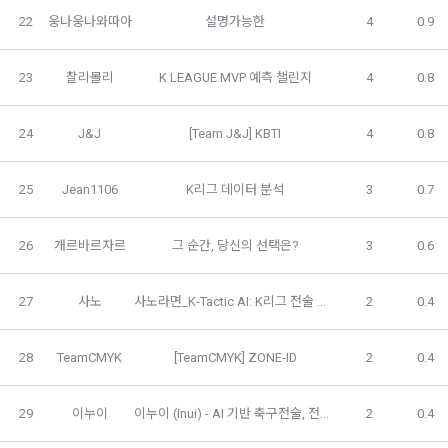
선택 항목 : 휴대폰번호, 생년월일, 국가, 직업
까지 공지한다.
22
웅나웅나와따아
설명가능한
4
0.9
5. '회사' 약관의 조항에 따른 정책을 제정 및 변경할 권리를 가지
며, 정책 또한 개정될 시에는 적용일자와 개정사유를 명시하여 
데이콘 내의 개별 서비스 이용, 상금 및 상품 지급 과정에서 해당 
23
찰리몰리
K LEAGUE MVP 예측 챌린지
4
0.8
“회사” 홈페이지의 공지게시판에 그 적용일자 7일 이전부터 적
서비스의 이용자에 한해 추가 개인정보 수집이 발생할 수 있습
용일자 전일까지 공지한다.
니다. 추가로 개인정보를 수집할 경우에는 해당 개인정보 수집 
시점에서 이용자에게 ‘수집하는 개인정보 항목, 개인정보의 수
24
J&J
[Team J&J] KBTI
4
0.8
6. "회원"은 변경된 약관에 대해 거부할 권리가 있다. "회원"은 변
집 및 이용목적, 개인정보의 보관기간’에 대해 안내 드리고 동의
경된 약관이 공지된 지 15일 이내에 거부의사를 표명할 수 있다. 
를 받습니다.
"회원"이 거부하는 경우 본 서비스 제공자인 "회사"는 15일의 기
25
Jean1106
K리그 데이터 분석
3
0.7
간을 정하여 "회원"에게 사전 통지 후 당해 "회원"과의 계약을 해
지할 수 있다. 만약, "회원"이 거부의사를 표시하지 않거나, 전항
2) 데이콘 인재풀 등록 시 수집하는 항목
에 따라 시행일 이후에 "서비스"를 이용하는 경우에는 동의한 것
26
개르바르자르
그 순간, 당신의 선택은?
3
0.6
필수 항목: 이름, 이메일, 핸드폰 번호, 경력, 신입/경력 해당 사항 
으로 간주한다.
여부, 사용 가능한 프로그래밍 언어 및 사용 경험, 프로젝트 또는 
27
사노
사노라면_K-Tactic AI: K리그 전술 인텔리전스 플랫폼
2
0.4
대회 코드 링크1개, 구직 의향,
 희망근무지역
제 4 조 (약관의 해석)
닫기
확인
재발송
선택 항목: 프로젝트 또는 대회 코드 링크(추가분), 기타 수상 경
1. 이 약관에서 규정하지 않은 사항에 관해서는 약관의규제등에
력, 개인 운영 사이트 링크(GitHub, Linkedin 등) ,영상, ppt 
28
TeamCMYK
[TeamCMYK] ZONE-ID
2
0.4
관한법률, 전기통신기본법, 전기통신사업법, 정보통신망이용촉
진등에관한법률, 전자상거래 등에서의 소비자보호에 관한 법률, 
29
이누이
이누이 (Inui) - AI 기반 축구전술, 전략 코치
2
0.4
3) 모바일 서비스 이용 시 수집되는 항목
전자문서 및 전자거래기본법, 전자금융거래법, 전자서명법, 소
비자기본법 등의 관계법령에 따른다.