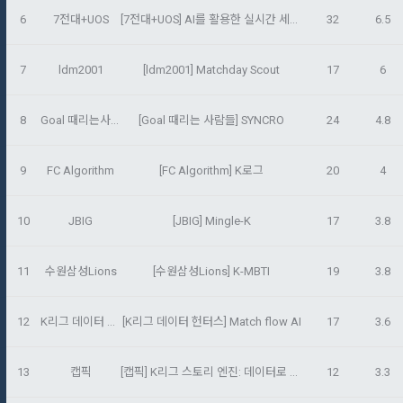
의(선택)’에서 철회를 요청할 수 있습니다.
그 무엇보다도, 개인정보와 관련하여 데이콘과 이용자 간의 권
용 의뢰 서비스 등을 이용하기 위해 “회사”와 일정 계약을 한 개
6
7전대+UOS
[7전대+UOS] AI를 활용한 실시간 세부 경기 데이터 제공
32
6.5
리 및 의무 관계를 규정하여 이용자의 ‘개인정보자기결정권’을 
인 또는 법인을 말한다.
또한 향후 마케팅 활용에 새롭게 동의하고자 하는 경우에는 ‘홈>
보장하는 수단이 됩니다.
계정관리 페이지의 하단 마케팅(대회 진행, 교육 등) 정보 수신 
6. “해커톤”이라 함은 “회사”가 “사이트”에 출제한 문제에 “개인
7
ldm2001
[ldm2001] Matchday Scout
17
6
동의(선택)’에서 동의하실 수 있습니다.
회원”이 AI 코드를 제출하고, “회사”는 이를 평가하여 우수작을 
선정하는 제반 행위를 말한다.
2. 개인정보의 수집 및 이용목적
8
Goal 때리는사람들
[Goal 때리는 사람들] SYNCRO
24
4.8
7. “대회"라 함은 “기업회원”이 인력을 채용하거나 또는 솔루션
2021.05.25
데이콘 주식회사(이하 “회사”)는 다음 목적을 위하여 개인정보
을 크라우드소싱하기 위하여 “회사"에 의뢰하는 경연대회 또는 
를 수집하고 있으며, 다음 목적 이외의 용도로는 수집한 개인정
해커톤, AI해커톤, AI경진대회 등을 말한다.
9
FC Algorithm
[FC Algorithm] K로그
20
4
보를 이용하지 않습니다.
8. “교육”이라 함은 “회사”가  제공하는 교육컨텐츠를 포함한 온
라인/오프라인 교육서비스를 말한다.
10
JBIG
[JBIG] Mingle-K
17
3.8
1) 회원관리
9. "아이디"라 함은 회원의 식별과 회원의 서비스 이용을 위하여 
회원제 서비스 이용에 따른 본인확인, 본인의 의사확인, 고객문
"회원"이 가입 시 사용한 이메일 주소를 말한다.
11
수원삼성Lions
[수원삼성Lions] K-MBTI
19
3.8
의에 대한 응답, 새로운 정보의 소개 및 고지사항 전달
10. "비밀번호"라 함은 "회사"의 서비스를 이용하려는 사람이 아
이디를 부여받은 자와 동일인임을 확인하고 "회원"의 권익을 보
12
K리그 데이터 헌터스
[K리그 데이터 헌터스] Match flow AI
17
3.6
호하기 위하여 "회원"이 선정한 문자와 숫자의 조합 또는 이와 
2) 서비스 제공에 관한 계약 이행 및 서비스 제공에 따른 요금정
동일한 용도로 쓰이는 “사이트”에서 자동 생성된 인증코드를 말
산
한다.
13
캡픽
[캡픽] K리그 스토리 엔진: 데이터로 만드는 K리거 스토리 카드
12
3.3
본인인증, 채용정보 매칭 및 컨텐츠 제공을 위한 개인식별, 회원 
간의 상호 연락, 구매 및 요금 결제, 물품 및 증빙발송, 부정 이용