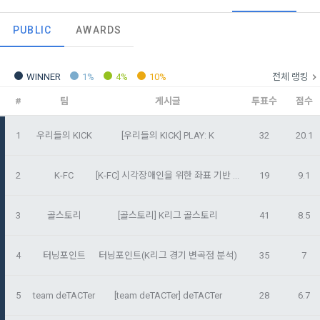
- 마케팅 수신 동의는 거부하실 수 있으며 동의 이후에라도 고객
제 2 조 (용어의 정의)
PUBLIC
AWARDS
1. 개인정보처리방침의 의의
의 의사에 따라 동의를 철회할 수 있습니다.
이 약관에서 사용하는 용어의 정의는 아래와 같다.
데이콘이 어떤 정보를 수집하고, 수집한 정보를 어떻게 사용하
동의를 거부 하시더라도 DACON에서 제공하는 서비스의 이용
1."사이트"라 함은 "회사"가 서비스를 "회원"에게 제공하기 위하
WINNER
1%
4%
10%
전체 랭킹
며, 필요에 따라 누구와 이를 공유(‘위탁 또는 제공’)하며, 이용목
에 제한이 되지 않습니다.
여 컴퓨터 등 정보 통신 설비를 이용하여 설정한 가상의 영업장 
적을 달성한 정보를 언제, 어떻게 파기 하는지 등 ‘개인정보의 한
단, 할인, 이벤트 및 이용자 맞춤형 상품 추천 등의 마케팅 정보 
#
팀
게시글
투표수
점수
또는 "회사"가 운영하는 아래 웹사이트를 말한다.
살이’와 관련한 정보를 투명하게 제공합니다.
안내 서비스가 제한됩니다.
가. ***.dacon.io
1
우리들의 KICK
[우리들의 KICK] PLAY: K
32
20.1
2. "서비스"라 함은 “대회”, “교육”, “인재풀 등록” 등 사이트에서 
[데이콘] 회원가입 인증메일
메일 인증 필요
정보주체로서 이용자는 자신의 개인정보에 대해 어떤 권리를 가
2. 미동의 시 불이익 사항
제공하는 모든 서비스를 말한다. 그 외 "회사"가 운영하는 사이
지고 있으며, 이를 어떤 방법과 절차로 행사할 수 있는지를 알려 
2
K-FC
[K-FC] 시각장애인을 위한 좌표 기반 AI 음성 해설 서비스 "킥메이트"
19
9.1
트를 통해 개인이 등록한 자료를 DB화하여 각각의 목적에 맞게 
개인정보보호법 제22조 제5항에 의해 선택정보 사항에 대해서
드립니다. 또한, 법정대리인(부모 등)이 만14세 미만 아동의 개
분류, 가공, 집계하여 정보를 제공하는 서비스를 포함한다.
는 동의 거부 하시더라도 서비스 이용에 제한되지 않습니다.
인정보 보호를 위해 어떤 권리를 행사할 수 있는지도 함께 안내
3. "개인회원"이라 함은 서비스를 이용하기 위하여 이 약관에 동
합니다.
3
골스토리
[골스토리] K리그 골스토리
41
8.5
단, 할인, 이벤트 및 이용자 맞춤형 상품 추천 등의 마케팅 정보 
의하고 "회사"와 이용 계약을 체결한 개인을 말한다.
안내 서비스가 제한됩니다.
4. “인재회원”이라 함은 “데이콘 인재풀 서비스”를 이용하기 위
4
터닝포인트
터닝포인트(K리그 경기 변곡점 분석)
35
7
개인정보 침해사고가 발생하는 경우, 추가적인 피해를 예방하고 
하여 본인의 개인정보와 프로젝트, 코드 등을 공유한 자로서, 채
이미 발생한 피해를 복구하기 위해 누구에게 연락하여 어떤 도
3. 서비스 정보 수신 동의 철회
용 의뢰 “기업회원”에게 개인정보, 프로젝트, 코드 등을 제공하
움을 받을 수 있는지 알려 드립니다.
5
team deTACTer
[team deTACTer] deTACTer
28
6.7
는 것에 동의한 “개인회원”을 말한다.
DACON에서 제공하는 마케팅 정보를 원하지 않을 경우 ‘홈>계
정관리 페이지의 하단 마케팅(대회 진행, 교육 등) 정보 수신 동
5. “기업회원”이라 함은 “회사”에 대회의 주최를 의뢰하거나, 채