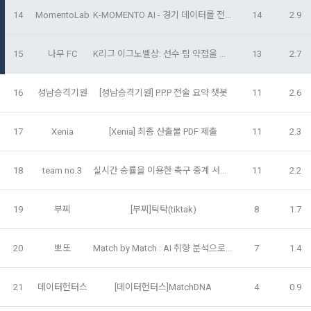
방지와 비인가 사용방지
14
MomentoLab
K-MOMENTO AI - 경기 데이터를 전술 스토리 카드로 바꾸는 AI 기반 하이라이트 생성 시스템
14
2.9
제 3 조 (효력의 발생 및 변경)
본 약관은 온라인을 통하여 “회원”에게 공시함으로써 효력을 발
생한다.
3) 서비스 개발 및 마케팅ㆍ광고 활용
15
나무 FC
K리그 이그노벨상: 선수·팀 약점을 유머로 해석하는 데이터 분석 서비스
13
2.7
1. "회사"는 이 약관의 내용과 상호, 영업소 소재지, 대표자의 성
맞춤 서비스 제공, 서비스 안내 및 이용권유, 서비스 개선 및 신
명, 사업자등록번호, 연락처 등을 "회원"이 알 수 있도록 초기 화
규 서비스 개발을 위한 통계 및 접속빈도 파악, 통계학적 특성에 
16
성남승격기원
[성남승격기원] P.P.P 전술 요약 챗봇
11
2.6
면에 게시하거나 기타의 방법으로 "회원"에게 공지해야 한다.
따른 광고, 이벤트 정보 및 참여기회 제공
2. "회사"는 약관의규제등에관한법률, 전기통신기본법, 전기통
17
Xenia
[Xenia] 최종 산출물 PDF 제출
11
2.3
신사업법, 정보통신망이용촉진등에관한법률, 전자상거래 등에
4) 고용 및 취업동향 파악을 위한 통계학적 분석, 서비스 고도화
서의 소비자보호에 관한 법률, 전자문서 및 전자거래기본법, 전
를 위한 데이터 분석
소셜 계정으로 로그인
자금융거래법, 전자서명법, 소비자기본법, 개인정보보호법 등 
18
team no.3
실시간 승률을 이용한 축구 중계 서비스
11
2.2
데이콘 회원가입을 환영합니다. 메일 인증은 데이콘 회원가입
로그인 하시려면 아래 이메일로 인증이 필요합니다. 이메일을 다
관련법을 위배하지 않는 범위에서 이 약관을 개정할 수 있다.
을 위한 필수 절차입니다. 아래 이메일을 인증하여 회원가입 절
시 보내시겠습니까?
구글 로그인
차를 완료하여 주시기 바랍니다.
3. 수집하는 개인정보 항목 및 수집방법
3. "회사"는 "서비스"에 대해 별도의 이용약관 또는 정책(이하 
19
부찌
[부찌]틱탁(tiktak)
8
1.7
“별도약관”)을 둘 수 있으며, 그 내용이 이 약관과 충돌하는 경우 
아직 데이콘 계정이 없나요?
회원가입
가. 수집하는 개인정보의 항목
“별도약관”이 우선하여 적용된다.
20
뽀또
Match by Match : AI 취향 분석으로 나만의 K리그 경기를 찾아주는 맞춤형 팬 입문 서비스
7
1.4
4. “회사”의 영업상 중요한 사유 또는 관계 법령에 의한 변경사
1) 회원가입 시 수집하는 항목
유가 있을 때, 약관을 변경할 수 있으며, 약관을 개정할 경우에는 
21
데이터헌터스
[데이터헌터스]MatchDNA
4
0.9
적용일자 및 개정사유를 명시하여 현행 약관과 함께 “회사” 홈페
필수 항목 : 아이디, 비밀번호, 이름, 닉네임, 이메일
이지의 공지게시판에 그 적용일자 7일 이전부터 적용일자 전일