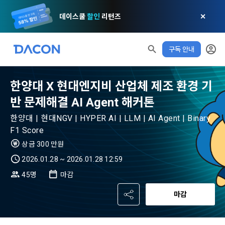
데이스쿨
할인
리턴즈
✕
구독 안내
한양대 X 현대엔지비 산업체 제조 환경 기
반 문제해결 AI Agent 해커톤
한양대 | 현대NGV | HYPER AI | LLM | AI Agent | Binary
F1 Score
상금 300 만원
2026.01.28 ~ 2026.01.28 12:59
45명
마감
마감