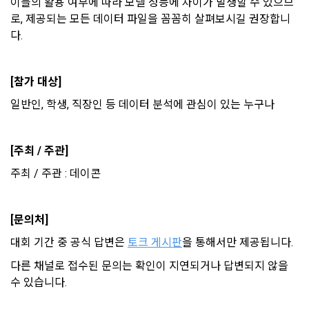
이블의 활용 여부에 따라 모델 성능에 차이가 발생할 수 있으므
제 3 조 (효력의 발생 및 변경)
로, 제공되는 모든 데이터 파일을 꼼꼼히 살펴보시길 권장합니
본 약관은 온라인을 통하여 “회원”에게 공시함으로써 효력을 발
다.
소셜 계정으로 로그인
생한다.
3) 서비스 개발 및 마케팅ㆍ광고 활용
데이콘 회원가입을 환영합니다. 메일 인증은 데이콘 회원가입
로그인 하시려면 아래 이메일로 인증이 필요합니다. 이메일을 다
을 위한 필수 절차입니다. 아래 이메일을 인증하여 회원가입 절
시 보내시겠습니까?
1. "회사"는 이 약관의 내용과 상호, 영업소 소재지, 대표자의 성
맞춤 서비스 제공, 서비스 안내 및 이용권유, 서비스 개선 및 신
구글 로그인
차를 완료하여 주시기 바랍니다.
명, 사업자등록번호, 연락처 등을 "회원"이 알 수 있도록 초기 화
규 서비스 개발을 위한 통계 및 접속빈도 파악, 통계학적 특성에 
[참가 대상]
면에 게시하거나 기타의 방법으로 "회원"에게 공지해야 한다.
따른 광고, 이벤트 정보 및 참여기회 제공
아직 데이콘 계정이 없나요?
회원가입
일반인, 학생, 직장인 등 데이터 분석에 관심이 있는 누구나
2. "회사"는 약관의규제등에관한법률, 전기통신기본법, 전기통
신사업법, 정보통신망이용촉진등에관한법률, 전자상거래 등에
4) 고용 및 취업동향 파악을 위한 통계학적 분석, 서비스 고도화
서의 소비자보호에 관한 법률, 전자문서 및 전자거래기본법, 전
를 위한 데이터 분석
[주최 / 주관]
자금융거래법, 전자서명법, 소비자기본법, 개인정보보호법 등 
관련법을 위배하지 않는 범위에서 이 약관을 개정할 수 있다.
주최 / 주관 : 데이콘
3. 수집하는 개인정보 항목 및 수집방법
3. "회사"는 "서비스"에 대해 별도의 이용약관 또는 정책(이하 
“별도약관”)을 둘 수 있으며, 그 내용이 이 약관과 충돌하는 경우 
가. 수집하는 개인정보의 항목
[문의처]
“별도약관”이 우선하여 적용된다.
대회 기간 중 공식 답변은 
토크 게시판
을 통해서만 제공됩니다.
4. “회사”의 영업상 중요한 사유 또는 관계 법령에 의한 변경사
1) 회원가입 시 수집하는 항목
유가 있을 때, 약관을 변경할 수 있으며, 약관을 개정할 경우에는 
다른 채널로 접수된 문의는 확인이 지연되거나 답변되지 않을 
적용일자 및 개정사유를 명시하여 현행 약관과 함께 “회사” 홈페
필수 항목 : 아이디, 비밀번호, 이름, 닉네임, 이메일
수 있습니다.
이지의 공지게시판에 그 적용일자 7일 이전부터 적용일자 전일
선택 항목 : 휴대폰번호, 생년월일, 국가, 직업
까지 공지한다.