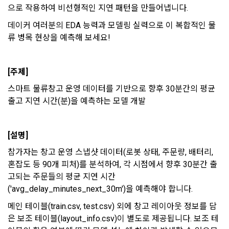
용 의뢰 서비스 등을 이용하기 위해 “회사”와 일정 계약을 한 개
으로 작용하여 비선형적인 지연 패턴을 만들어냅니다.
리 및 의무 관계를 규정하여 이용자의 ‘개인정보자기결정권’을 
인 또는 법인을 말한다.
또한 향후 마케팅 활용에 새롭게 동의하고자 하는 경우에는 ‘홈>
보장하는 수단이 됩니다.
계정관리 페이지의 하단 마케팅(대회 진행, 교육 등) 정보 수신 
데이커 여러분의 EDA 능력과 모델링 실력으로 이 복합적인 물
6. “해커톤”이라 함은 “회사”가 “사이트”에 출제한 문제에 “개인
동의(선택)’에서 동의하실 수 있습니다.
류 병목 현상을 예측해 보세요!
회원”이 AI 코드를 제출하고, “회사”는 이를 평가하여 우수작을 
선정하는 제반 행위를 말한다.
2. 개인정보의 수집 및 이용목적
7. “대회"라 함은 “기업회원”이 인력을 채용하거나 또는 솔루션
2021.05.25
데이콘 주식회사(이하 “회사”)는 다음 목적을 위하여 개인정보
[주제] 
을 크라우드소싱하기 위하여 “회사"에 의뢰하는 경연대회 또는 
를 수집하고 있으며, 다음 목적 이외의 용도로는 수집한 개인정
해커톤, AI해커톤, AI경진대회 등을 말한다.
스마트 물류창고 운영 데이터를 기반으로 향후 30분간의 평균 
보를 이용하지 않습니다.
출고 지연 시간(분)을 예측하는 모델 개발
8. “교육”이라 함은 “회사”가  제공하는 교육컨텐츠를 포함한 온
라인/오프라인 교육서비스를 말한다.
1) 회원관리
9. "아이디"라 함은 회원의 식별과 회원의 서비스 이용을 위하여 
[설명]
회원제 서비스 이용에 따른 본인확인, 본인의 의사확인, 고객문
"회원"이 가입 시 사용한 이메일 주소를 말한다.
의에 대한 응답, 새로운 정보의 소개 및 고지사항 전달
참가자는 창고 운영 스냅샷 데이터(로봇 상태, 주문량, 배터리, 
10. "비밀번호"라 함은 "회사"의 서비스를 이용하려는 사람이 아
혼잡도 등 90개 피처)를 분석하여, 각 시점에서 향후 30분간 출
이디를 부여받은 자와 동일인임을 확인하고 "회원"의 권익을 보
고되는 주문들의 평균 지연 시간
호하기 위하여 "회원"이 선정한 문자와 숫자의 조합 또는 이와 
2) 서비스 제공에 관한 계약 이행 및 서비스 제공에 따른 요금정
('avg_delay_minutes_next_30m')을 예측해야 합니다.
동일한 용도로 쓰이는 “사이트”에서 자동 생성된 인증코드를 말
산
한다.
메인 테이블(train.csv, test.csv) 외에 창고 레이아웃 정보를 담
본인인증, 채용정보 매칭 및 컨텐츠 제공을 위한 개인식별, 회원 
간의 상호 연락, 구매 및 요금 결제, 물품 및 증빙발송, 부정 이용
은 보조 테이블(layout_info.csv)이 별도로 제공됩니다. 보조 테
방지와 비인가 사용방지