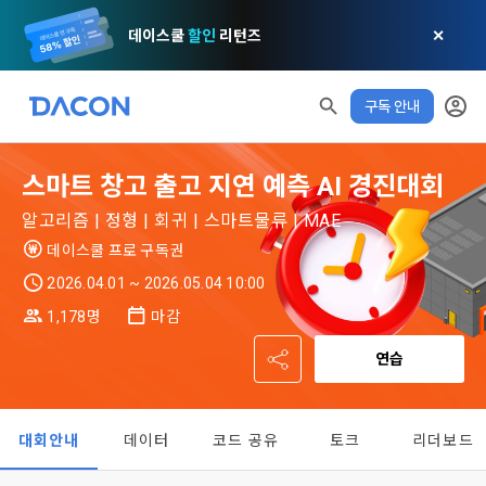
데이스쿨
할인
리턴즈
✕
구독 안내
모두 읽음
모두 삭제
닫기
알림
0
스마트 창고 출고 지연 예측 AI 경진대회
✕
MY XP
마케팅 정보 수신 동의
개인정보 처리방침
이용약관
XP 안내
알고리즘 | 정형 | 회귀 | 스마트물류 | MAE
LEVEL 1
다음 레벨까지
150 XP
데이스쿨 프로 구독권
0/150 XP
제 1 조 (목적)
1. 광고성 정보의 이용목적 
데이콘 개인정보 처리방침
2026.04.01 ~ 2026.05.04 10:00
오늘의 XP
전체 XP
본 약관은 데이콘 주식회사(이하 “회사”)와 “회원” 간에 정보 서
(2021.05.24 본)
0 / 800
0
1,178명
마감
비스를 이용하는 조건 및 절차에 관한 필요한 사항을 약속하여 
DACON이 제공하는 이용자 맞춤형 서비스 및 상품 추천, 각종 
규정하는 데 그 목적이 있다. “회원”은 모든 약관에 동의해야 하
경품 행사, 이벤트, 경진대회 홍보 목적 등의 광고성 정보를 전자
연습
데이콘은 이용자 개인정보 보호를 여러 경영요소 가운데 최
적립 XP
사용 XP
며, 어떤 방식이든 본 서비스를 사용한다는 것은 “회원”이 본 약
우편이나 
0
0
우선의 가치로 두고 있습니다. 데이콘주식회사(이하 ‘데이콘’ 또
관의 전부에 동의한다는 것을 의미하며 본 약관은 “회원”이 서비
는 ‘회사’)는 서비스 기획부터 종료까지 정보통신망 이용촉진 및 
서신우편, 문자(SMS 또는 카카오 알림톡), 푸시, 전화 등을 통해 
스를 사용하는 동안 계속 유효하다. 본 약관은 저작권 분쟁 정책
정보보호 등에 관한 법률(이하 ‘정보통신망법’), 개인정보보호법 
이용자에게 제공합니다.
의 조항을 포함한다.
대회안내
데이터
코드 공유
토크
리더보드
등 국내의 개인정보 보호 법령을 철저히 준수합니다.