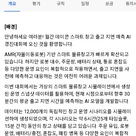
개요
평가
규칙
일정
상금
동의
- 마케팅 수신 동의는 거부하실 수 있으며 동의 이후에라도 고객
제 2 조 (용어의 정의)
1. 개인정보처리방침의 의의
의 의사에 따라 동의를 철회할 수 있습니다.
이 약관에서 사용하는 용어의 정의는 아래와 같다.
데이콘이 어떤 정보를 수집하고, 수집한 정보를 어떻게 사용하
동의를 거부 하시더라도 DACON에서 제공하는 서비스의 이용
1."사이트"라 함은 "회사"가 서비스를 "회원"에게 제공하기 위하
[배경] 
며, 필요에 따라 누구와 이를 공유(‘위탁 또는 제공’)하며, 이용목
에 제한이 되지 않습니다.
여 컴퓨터 등 정보 통신 설비를 이용하여 설정한 가상의 영업장 
적을 달성한 정보를 언제, 어떻게 파기 하는지 등 ‘개인정보의 한
단, 할인, 이벤트 및 이용자 맞춤형 상품 추천 등의 마케팅 정보 
안녕하세요 여러분! 월간 데이콘 스마트 창고 출고 지연 예측 AI 
또는 "회사"가 운영하는 아래 웹사이트를 말한다.
[데이콘] 회원가입 인증메일
메일 인증 필요
살이’와 관련한 정보를 투명하게 제공합니다.
안내 서비스가 제한됩니다.
경진대회에 오신 것을 환영합니다.
가. ***.dacon.io
AMR(자율이동로봇) 기반 스마트 물류창고가 빠르게 확산되고 
2. "서비스"라 함은 “대회”, “교육”, “인재풀 등록” 등 사이트에서 
정보주체로서 이용자는 자신의 개인정보에 대해 어떤 권리를 가
있습니다. 하지만 로봇 대수, 주문량, 배터리 상태, 통로 혼잡도 
2. 미동의 시 불이익 사항
제공하는 모든 서비스를 말한다. 그 외 "회사"가 운영하는 사이
지고 있으며, 이를 어떤 방법과 절차로 행사할 수 있는지를 알려 
등 다양한 운영 요인이 복합적으로 작용하면서, 출고 지연을 사
트를 통해 개인이 등록한 자료를 DB화하여 각각의 목적에 맞게 
개인정보보호법 제22조 제5항에 의해 선택정보 사항에 대해서
드립니다. 또한, 법정대리인(부모 등)이 만14세 미만 아동의 개
분류, 가공, 집계하여 정보를 제공하는 서비스를 포함한다.
전에 예측하고 대응하는 것은 여전히 어려운 과제입니다.
는 동의 거부 하시더라도 서비스 이용에 제한되지 않습니다.
인정보 보호를 위해 어떤 권리를 행사할 수 있는지도 함께 안내
3. "개인회원"이라 함은 서비스를 이용하기 위하여 이 약관에 동
합니다.
이번 대회에서는 가상의 스마트 물류창고 시뮬레이션에서 생성
단, 할인, 이벤트 및 이용자 맞춤형 상품 추천 등의 마케팅 정보 
의하고 "회사"와 이용 계약을 체결한 개인을 말한다.
안내 서비스가 제한됩니다.
된 운영 스냅샷 데이터를 활용하여, 현재 시점으로부터 향후 30
분간의 평균 출고 지연 시간을 예측하는 AI 모델을 개발합니다.
4. “인재회원”이라 함은 “데이콘 인재풀 서비스”를 이용하기 위
개인정보 침해사고가 발생하는 경우, 추가적인 피해를 예방하고 
하여 본인의 개인정보와 프로젝트, 코드 등을 공유한 자로서, 채
이미 발생한 피해를 복구하기 위해 누구에게 연락하여 어떤 도
데이터는 12,000개의 독립적인 창고 운영 시나리오를 시뮬레이
3. 서비스 정보 수신 동의 철회
용 의뢰 “기업회원”에게 개인정보, 프로젝트, 코드 등을 제공하
움을 받을 수 있는지 알려 드립니다.
션하여 생성되었으며, 각 시나리오는 약 6시간(25개 타임슬롯, 
는 것에 동의한 “개인회원”을 말한다.
DACON에서 제공하는 마케팅 정보를 원하지 않을 경우 ‘홈>계
15분 간격) 동안의 창고 상태를 담고 있습니다. 주문 유입, 로봇 
정관리 페이지의 하단 마케팅(대회 진행, 교육 등) 정보 수신 동
5. “기업회원”이라 함은 “회사”에 대회의 주최를 의뢰하거나, 채
운영, 배터리/충전, 혼잡도, 패킹 병목 등 다양한 요인이 복합적
의(선택)’에서 철회를 요청할 수 있습니다.
그 무엇보다도, 개인정보와 관련하여 데이콘과 이용자 간의 권