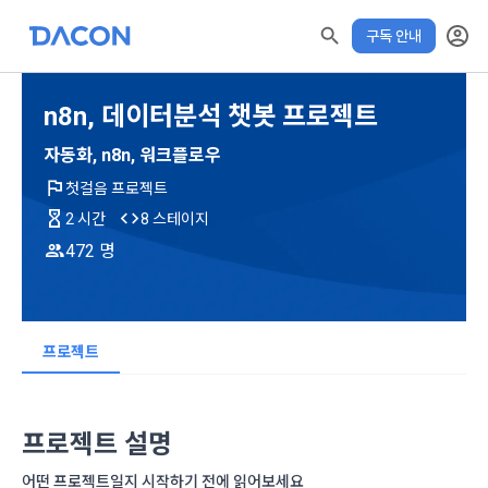
구독 안내
n8n, 데이터분석 챗봇 프로젝트
자동화, n8n, 워크플로우
첫걸음 프로젝트
2 시간
8 스테이지
472 명
모두 읽음
모두 삭제
닫기
✕
알림
0
✕
MY XP
마케팅 정보 수신 동의
개인정보 처리방침
이용약관
XP 안내
학습 전 확인해주세요!
수료증 발급 기간
LEVEL 1
다음 레벨까지
150 XP
프로젝트
0/150 XP
아래 수료기준 충족 후 발급가능
제 1 조 (목적)
1. 광고성 정보의 이용목적 
데이콘 개인정보 처리방침
오늘의 XP
전체 XP
본 약관은 데이콘 주식회사(이하 “회사”)와 “회원” 간에 정보 서
(2021.05.24 본)
수료 기준
0 / 800
0
프로젝트 설명
비스를 이용하는 조건 및 절차에 관한 필요한 사항을 약속하여 
DACON이 제공하는 이용자 맞춤형 서비스 및 상품 추천, 각종 
학습 진도율 80% 이상 + XP 사용 20% 이내
규정하는 데 그 목적이 있다. “회원”은 모든 약관에 동의해야 하
경품 행사, 이벤트, 경진대회 홍보 목적 등의 광고성 정보를 전자
XP에 대한 자세한 사항은
어떤 프로젝트일지 시작하기 전에 읽어보세요
데이콘은 이용자 개인정보 보호를 여러 경영요소 가운데 최
적립 XP
사용 XP
며, 어떤 방식이든 본 서비스를 사용한다는 것은 “회원”이 본 약