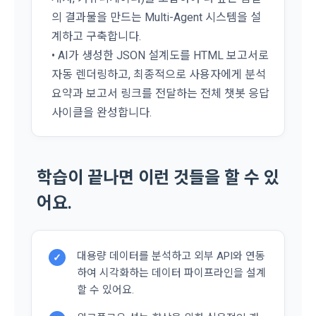
관한법률, 전기통신기본법, 전기통신사업법, 정보통신망이용촉
의 결과물을 만드는 Multi-Agent 시스템을 설
진등에관한법률, 전자상거래 등에서의 소비자보호에 관한 법률, 
계하고 구축합니다.
3) 모바일 서비스 이용 시 수집되는 항목
전자문서 및 전자거래기본법, 전자금융거래법, 전자서명법, 소
• AI가 생성한 JSON 설계도를 HTML 보고서로
비자기본법 등의 관계법령에 따른다.
모바일 서비스의 특성상 단말기 모델 정보가 수집될 수 있으나, 
자동 렌더링하고, 최종적으로 사용자에게 분석
이는 개인을 식별할 수 없는 형태입니다.
2. "회원"이 "회사"와 개별 계약을 체결하여 서비스를 이용하는 
요약과 보고서 링크를 전달하는 전체 챗봇 응답
경우에는 개별 계약이 우선한다.
사이클을 완성합니다.
4) 보상금 지급 시 수집하는 항목
제 5 조 (이용계약의 성립)
필수항목: 본인 계좌정보(은행, 계좌번호), 주민등록번호(근거 : 
소셜 계정으로 로그인
소득세법)
데이콘 회원가입을 환영합니다. 메일 인증은 데이콘 회원가입
1. "회원"이 이용신청(회원가입 신청) 작성 후에 "회사"가 웹 상
로그인 하시려면 아래 이메일로 인증이 필요합니다. 이메일을 다
을 위한 필수 절차입니다. 아래 이메일을 인증하여 회원가입 절
시 보내시겠습니까?
학습이 끝나면 이런 것들을 할 수 있
의 안내를 "회원"에게 통지함으로써 이용계약이 성립된다.
구글 로그인
차를 완료하여 주시기 바랍니다.
2. “회사”는 "회사"의 ‘데이콘 인재풀 등록’ 서비스를 이용하고자 
어요.
5) 채용 합격 시, 기업의 요금 산정을 위한 수집 항목
아직 데이콘 계정이 없나요?
회원가입
하는 자가 본 약관과 개인정보취급방침을 읽고 이에 대하여 "동
필수항목: 합격자의 연봉정보
의" 또는 "제출하기" 버튼을 누르는 경우 이를 서비스 이용에 대
한 신청으로 간주한다.
대용량 데이터를 분석하고 외부 API와 연동
✓
3. 제2항 신청에 있어 "회사"는 "회원"의 종류에 따라 전문기관을 
6) 서비스 이용과정이나 사업처리 과정에서 자동 수집되는 항목
하여 시각화하는 데이터 파이프라인을 설계
통한 실명확인 및 본인인증을 요청할 수 있다. "회원"은 본인인
IP Address, 쿠키, 방문일시, 서비스 이용 기록, 불량 이용 기록, 
할 수 있어요.
증에 필요한 이름, 생년월일, 연락처 등을 제공하여야 한다.
광고 ID, 접속 환경