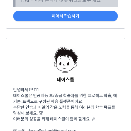
1. AI 데이터 분석가 챗봇 워크플로우 개요
3. “사이트”가 제3자에게 구매자의 개인정보를 취급할 수 있도
"회사"는 개인정보를 1. 개인정보의 수집 및 이용목적에서 고지
록 업무를 위탁하는 경우에는 1)개인정보 취급위탁을 받는 자, 
한 범위 내에서 사용하며, 이용자의 사전 동의 없이 동 범위를 초
이어서 학습하기
2)개인정보 취급위탁을 하는 업무의 내용을 구매자에게 알리고 
과하여 이용하지 않습니다.
동의를 받아야 한다. (동의를 받은 사항이 변경되는 경우에도 같
다.) 다만, 서비스 제공에 관한 계약 이행을 위해 필요하고 구매
자의 편의증진과 관련된 경우에는 「정보통신망 이용촉진 및 
가. 처리위탁
정보보호 등에 관한 법률」에서 정하고 있는 방법으로 개인정
보 취급방침을 통해 알림으로써 고지 절차와 동의 절차를 거치
"회사"는 서비스 향상을 위해서 아래와 같이 개인정보를 위탁하
지 아니한다.
고 있으며, 관계 법령에 따라 위탁계약 시 개인정보가 안전하게 
관리될 수 있도록 필요한 사항을 규정하고 있습니다. 변동사항 
발생 시 공지사항 또는 개인정보취급방침을 통해 고지하도록 하
제 10 조 (계약의 성립)
이전 이용약관 보러가기 >
겠습니다.
데이스쿨
1. “사이트”는 제9조와 같은 구매 신청에 대하여 다음 각 호에 해
확인
확인
확인
당하면 승낙하지 않을 수 있다. 다만, 미성년자와 계약을 체결하
안녕하세요! 🙋‍♀️
수탁업체              위탁업무내용
는 경우에는 법정대리인의 동의를 얻지 못하면 미성년자 본인 
데이스쿨은 인공지능 초/중급 학습자를 위한 프로젝트 학습, 해
또는 법정대리인이 계약을 취소할 수 있다는 내용을 고지하여야 
지엔유 세무회계    대회 수상자에 따른 소득신고 대행
커톤, 트랙으로 구성된 학습 플랫폼이에요.
부단한 연습과 매일의 작은 노력을 통해 여러분의 학습 목표를
한다.
Mailchimp         뉴스레터 발송 대행 
달성해 보세요. 🏆
가. 신청 내용에 허위, 기재누락, 오기가 있는 경우
여러분의 성공을 위해 데이스쿨이 함께 할게요. 🎉
나. 기타 구매 신청에 승낙하는 것이 “사이트” 기술상 현저히 지
나. 다음의 경우에는 합당한 절차를 통하여 개인정보를 제공 또
📧 문의: dacon0school@gmail.com