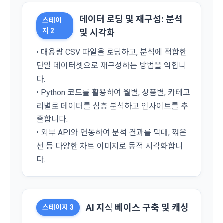
호하기 위하여 "회원"이 선정한 문자와 숫자의 조합 또는 이와 
2) 서비스 제공에 관한 계약 이행 및 서비스 제공에 따른 요금정
동일한 용도로 쓰이는 “사이트”에서 자동 생성된 인증코드를 말
산
데이터 로딩 및 재구성: 분석
스테이
한다.
본인인증, 채용정보 매칭 및 컨텐츠 제공을 위한 개인식별, 회원 
지 2
및 시각화
간의 상호 연락, 구매 및 요금 결제, 물품 및 증빙발송, 부정 이용
• 대용량 CSV 파일을 로딩하고, 분석에 적합한
방지와 비인가 사용방지
제 3 조 (효력의 발생 및 변경)
단일 데이터셋으로 재구성하는 방법을 익힙니
본 약관은 온라인을 통하여 “회원”에게 공시함으로써 효력을 발
다.
생한다.
3) 서비스 개발 및 마케팅ㆍ광고 활용
• Python 코드를 활용하여 월별, 상품별, 카테고
1. "회사"는 이 약관의 내용과 상호, 영업소 소재지, 대표자의 성
맞춤 서비스 제공, 서비스 안내 및 이용권유, 서비스 개선 및 신
리별로 데이터를 심층 분석하고 인사이트를 추
명, 사업자등록번호, 연락처 등을 "회원"이 알 수 있도록 초기 화
규 서비스 개발을 위한 통계 및 접속빈도 파악, 통계학적 특성에 
면에 게시하거나 기타의 방법으로 "회원"에게 공지해야 한다.
출합니다.
따른 광고, 이벤트 정보 및 참여기회 제공
• 외부 API와 연동하여 분석 결과를 막대, 꺾은
2. "회사"는 약관의규제등에관한법률, 전기통신기본법, 전기통
신사업법, 정보통신망이용촉진등에관한법률, 전자상거래 등에
선 등 다양한 차트 이미지로 동적 시각화합니
4) 고용 및 취업동향 파악을 위한 통계학적 분석, 서비스 고도화
서의 소비자보호에 관한 법률, 전자문서 및 전자거래기본법, 전
다.
를 위한 데이터 분석
자금융거래법, 전자서명법, 소비자기본법, 개인정보보호법 등 
관련법을 위배하지 않는 범위에서 이 약관을 개정할 수 있다.
3. 수집하는 개인정보 항목 및 수집방법
3. "회사"는 "서비스"에 대해 별도의 이용약관 또는 정책(이하 
“별도약관”)을 둘 수 있으며, 그 내용이 이 약관과 충돌하는 경우 
가. 수집하는 개인정보의 항목
AI 지식 베이스 구축 및 캐싱
스테이지 3
“별도약관”이 우선하여 적용된다.