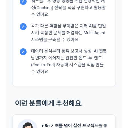
4. 페이스북 등 외부서비스와의 연동을 통해 이용계약을 신청할 
워크플로우 성능 향상을 위한 실용적인 캐
✓
경우, 본 약관과 개인정보취급방침, 서비스 제공을 위해 “회
싱(Caching) 전략을 직접 구현하고 활용할
나. 개인정보 수집방법
사”가 “회원”의 외부 서비스 계정 정보 접근 및 활용에 “동의” 또
수 있어요.
는 “확인”버튼을 누르면 “회사”가 웹 상의 안내 및 전자메일로 
1) 회원가입 및 서비스 이용 과정에서 이용자가 개인정보 수집
“회원”에게 통지함으로써 이용계약이 성립된다.
각기 다른 역할을 부여받은 여러 AI를 협업
✓
에 대해 동의를 하고 직접 정보를 입력하는 경우, 해당 개인정보
시켜 복잡한 문제를 해결하는 Multi-Agent
를 수집
5. “회원”은 이용계약 성립 후, 당사의 동의 없이 임의로 회원 ID
시스템을 구축할 수 있어요.
를 변경할 수 없다.
6. 약관 및 실정법 위반 시 “회원”의 서비스 이용 제약이 생길 수 
2) 데이콘 인재풀 등록, 기업 요금 정산, 이벤트 응모, 고객센터 
데이터 분석부터 동적 보고서 생성, AI 챗봇
✓
있다.
문의 등의 방법으로 수집
답변까지 이어지는 완전한 엔드-투-엔드
(End-to-End) 자동화 시스템을 직접 만들
수 있어요.
제 6 조 (개인정보)
3) 운영자를 통한 문의 과정에서 웹페이지, 메일, 팩스, 전화 등
을 통해 이용자의 개인정보가 수집
1. “개인회원” 및 “인재회원”의 개인정보보호에 관해서는 관련법
령 및 본 약관에서 정한 바에 의한다.
2. “회사”는 이용계약과 서비스의 원활한 이행을 위하여 “개인회
4) 오프라인에서 진행되는 이벤트, 세미나, 시상식 등에서 서면
원” 및 “인재회원”이 “서비스”를 이용하며 제공·생산한 정보를 
이런 분들에게 추천해요.
을 통해 개인정보가 수집
수집할 수 있다.
3. “개인회원” 및 “인재회원”은 언제든지 원하는 경우에 서비스
5) 데이콘과 제휴한 외부 기업이나 단체로부터 개인정보를 제공
에 제공한 개인정보의 수집과 이용에 대한 동의를 철회할 수 있
n8n 기초를 넘어 실전 프로젝트
를 통
받을 수 있으며, 이러한 경우에는 정보통신망법에 따라 제휴사