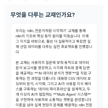
우편이나 
더보기 > 공지사항> XP 업데이트
안내를 참고해주세요.
0
0
우선의 가치로 두고 있습니다. 데이콘주식회사(이하 ‘데이콘’ 또
관의 전부에 동의한다는 것을 의미하며 본 약관은 “회원”이 서비
위의 주의사항을 확인했습니다.
는 ‘회사’)는 서비스 기획부터 종료까지 정보통신망 이용촉진 및 
서신우편, 문자(SMS 또는 카카오 알림톡), 푸시, 전화 등을 통해 
스를 사용하는 동안 계속 유효하다. 본 약관은 저작권 분쟁 정책
무엇을 다루는 교재인가요?
정보보호 등에 관한 법률(이하 ‘정보통신망법’), 개인정보보호법 
이용자에게 제공합니다.
의 조항을 포함한다.
학습하기
등 국내의 개인정보 보호 법령을 철저히 준수합니다.
- 마케팅 수신 동의는 거부하실 수 있으며 동의 이후에라도 고객
제 2 조 (용어의 정의)
우리는 'n8n, 전문가처럼 시작하기' 교재를 통해
1. 개인정보처리방침의 의의
의 의사에 따라 동의를 철회할 수 있습니다.
n8n의 기초와 핵심 동작 원리를 익혔습니다. 이제
이 약관에서 사용하는 용어의 정의는 아래와 같다.
그 지식을 바탕으로, 훨씬 더 실용적이고 복잡한 실
데이콘이 어떤 정보를 수집하고, 수집한 정보를 어떻게 사용하
동의를 거부 하시더라도 DACON에서 제공하는 서비스의 이용
1."사이트"라 함은 "회사"가 서비스를 "회원"에게 제공하기 위하
제 산업 데이터를 다루는 실전 프로젝트를 진행합니
며, 필요에 따라 누구와 이를 공유(‘위탁 또는 제공’)하며, 이용목
에 제한이 되지 않습니다.
여 컴퓨터 등 정보 통신 설비를 이용하여 설정한 가상의 영업장 
다.
적을 달성한 정보를 언제, 어떻게 파기 하는지 등 ‘개인정보의 한
단, 할인, 이벤트 및 이용자 맞춤형 상품 추천 등의 마케팅 정보 
또는 "회사"가 운영하는 아래 웹사이트를 말한다.
살이’와 관련한 정보를 투명하게 제공합니다.
안내 서비스가 제한됩니다.
본 교재는 사용자의 질문에 맞춰 동적으로 데이터
가. ***.dacon.io
분석 보고서를 생성하고, 시각화 차트와 함께 답변
2. "서비스"라 함은 “대회”, “교육”, “인재풀 등록” 등 사이트에서 
정보주체로서 이용자는 자신의 개인정보에 대해 어떤 권리를 가
을 제공하는 **'AI 데이터 분석가 챗봇'**을 직접 구
2. 미동의 시 불이익 사항
제공하는 모든 서비스를 말한다. 그 외 "회사"가 운영하는 사이
지고 있으며, 이를 어떤 방법과 절차로 행사할 수 있는지를 알려 
축하는 전 과정을 다룹니다. 대용량 CSV 데이터 로
트를 통해 개인이 등록한 자료를 DB화하여 각각의 목적에 맞게 
개인정보보호법 제22조 제5항에 의해 선택정보 사항에 대해서
드립니다. 또한, 법정대리인(부모 등)이 만14세 미만 아동의 개
딩부터 분석, 시각화, 그리고 AI가 사용할 지식 베이
분류, 가공, 집계하여 정보를 제공하는 서비스를 포함한다.
는 동의 거부 하시더라도 서비스 이용에 제한되지 않습니다.
인정보 보호를 위해 어떤 권리를 행사할 수 있는지도 함께 안내
스를 구축하는 '데이터 파이프라인'을 설계하고, 두
3. "개인회원"이라 함은 서비스를 이용하기 위하여 이 약관에 동
합니다.
단, 할인, 이벤트 및 이용자 맞춤형 상품 추천 등의 마케팅 정보 
개 이상의 AI가 협업하는 **'Multi-Agent' 시스템**
의하고 "회사"와 이용 계약을 체결한 개인을 말한다.
안내 서비스가 제한됩니다.
을 구현하여 사용자와 소통하는 챗봇을 완성합니다.
이론을 넘어 실제 현업의 문제를 해결하는 n8n 전문
4. “인재회원”이라 함은 “데이콘 인재풀 서비스”를 이용하기 위
개인정보 침해사고가 발생하는 경우, 추가적인 피해를 예방하고 