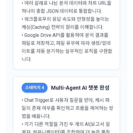
• 여러 갈래로 나뉜 분석 데이터와 차트 URL을
4. “회사”의 영업상 중요한 사유 또는 관계 법령에 의한 변경사
1) 회원가입 시 수집하는 항목
유가 있을 때, 약관을 변경할 수 있으며, 약관을 개정할 경우에는 
하나의 종합 JSON 데이터로 통합합니다.
적용일자 및 개정사유를 명시하여 현행 약관과 함께 “회사” 홈페
필수 항목 : 아이디, 비밀번호, 이름, 닉네임, 이메일
• 워크플로우의 응답 속도와 안정성을 높이는
이지의 공지게시판에 그 적용일자 7일 이전부터 적용일자 전일
선택 항목 : 휴대폰번호, 생년월일, 국가, 직업
캐싱(Caching) 전략의 원리를 이해합니다.
까지 공지한다.
• Google Drive API를 활용하여 분석 결과를
5. '회사' 약관의 조항에 따른 정책을 제정 및 변경할 권리를 가지
파일로 저장하고, 파일 유무에 따라 생성/업데
며, 정책 또한 개정될 시에는 적용일자와 개정사유를 명시하여 
데이콘 내의 개별 서비스 이용, 상금 및 상품 지급 과정에서 해당 
“회사” 홈페이지의 공지게시판에 그 적용일자 7일 이전부터 적
서비스의 이용자에 한해 추가 개인정보 수집이 발생할 수 있습
이트를 자동 분기하는 실무적인 로직을 구현합
용일자 전일까지 공지한다.
니다. 추가로 개인정보를 수집할 경우에는 해당 개인정보 수집 
니다.
시점에서 이용자에게 ‘수집하는 개인정보 항목, 개인정보의 수
6. "회원"은 변경된 약관에 대해 거부할 권리가 있다. "회원"은 변
집 및 이용목적, 개인정보의 보관기간’에 대해 안내 드리고 동의
경된 약관이 공지된 지 15일 이내에 거부의사를 표명할 수 있다. 
를 받습니다.
"회원"이 거부하는 경우 본 서비스 제공자인 "회사"는 15일의 기
간을 정하여 "회원"에게 사전 통지 후 당해 "회원"과의 계약을 해
Multi-Agent AI 챗봇 완성
스테이지 4
지할 수 있다. 만약, "회원"이 거부의사를 표시하지 않거나, 전항
2) 데이콘 인재풀 등록 시 수집하는 항목
에 따라 시행일 이후에 "서비스"를 이용하는 경우에는 동의한 것
• Chat Trigger로 사용자 질문을 받아, 캐시 파
필수 항목: 이름, 이메일, 핸드폰 번호, 경력, 신입/경력 해당 사항 
으로 간주한다.
일의 존재 여부를 확인하고 흐름을 제어하는 방
여부, 사용 가능한 프로그래밍 언어 및 사용 경험, 프로젝트 또는 
법을 배웁니다.
대회 코드 링크1개, 구직 의향,
 희망근무지역
제 4 조 (약관의 해석)
• 각기 다른 역할을 가진 두 개의 AI(보고서 설
선택 항목: 프로젝트 또는 대회 코드 링크(추가분), 기타 수상 경
1. 이 약관에서 규정하지 않은 사항에 관해서는 약관의규제등에
력, 개인 운영 사이트 링크(GitHub, Linkedin 등) ,영상, ppt 
계자, 커뮤니케이터)를 조합하여 더 높은 품질