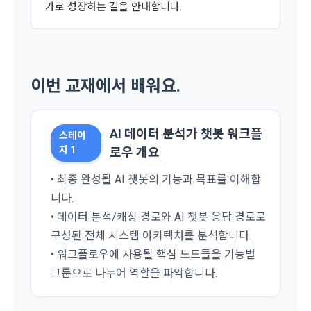
가로 성장하는 길을 안내합니다.
하여 본인의 개인정보와 프로젝트, 코드 등을 공유한 자로서, 채
이미 발생한 피해를 복구하기 위해 누구에게 연락하여 어떤 도
3. 서비스 정보 수신 동의 철회
용 의뢰 “기업회원”에게 개인정보, 프로젝트, 코드 등을 제공하
움을 받을 수 있는지 알려 드립니다.
는 것에 동의한 “개인회원”을 말한다.
DACON에서 제공하는 마케팅 정보를 원하지 않을 경우 ‘홈>계
정관리 페이지의 하단 마케팅(대회 진행, 교육 등) 정보 수신 동
5. “기업회원”이라 함은 “회사”에 대회의 주최를 의뢰하거나, 채
의(선택)’에서 철회를 요청할 수 있습니다.
그 무엇보다도, 개인정보와 관련하여 데이콘과 이용자 간의 권
[데이콘] 회원가입 인증메일
메일 인증 필요
용 의뢰 서비스 등을 이용하기 위해 “회사”와 일정 계약을 한 개
이번 교재에서 배워요.
리 및 의무 관계를 규정하여 이용자의 ‘개인정보자기결정권’을 
인 또는 법인을 말한다.
또한 향후 마케팅 활용에 새롭게 동의하고자 하는 경우에는 ‘홈>
보장하는 수단이 됩니다.
계정관리 페이지의 하단 마케팅(대회 진행, 교육 등) 정보 수신 
6. “해커톤”이라 함은 “회사”가 “사이트”에 출제한 문제에 “개인
동의(선택)’에서 동의하실 수 있습니다.
회원”이 AI 코드를 제출하고, “회사”는 이를 평가하여 우수작을 
AI 데이터 분석가 챗봇 워크플
스테이
선정하는 제반 행위를 말한다.
2. 개인정보의 수집 및 이용목적
지 1
로우 개요
7. “대회"라 함은 “기업회원”이 인력을 채용하거나 또는 솔루션
2021.05.25
데이콘 주식회사(이하 “회사”)는 다음 목적을 위하여 개인정보
을 크라우드소싱하기 위하여 “회사"에 의뢰하는 경연대회 또는 
• 최종 완성될 AI 챗봇의 기능과 목표를 이해합
를 수집하고 있으며, 다음 목적 이외의 용도로는 수집한 개인정
해커톤, AI해커톤, AI경진대회 등을 말한다.
보를 이용하지 않습니다.
니다.
8. “교육”이라 함은 “회사”가  제공하는 교육컨텐츠를 포함한 온
• 데이터 분석/캐싱 경로와 AI 챗봇 응답 경로로
라인/오프라인 교육서비스를 말한다.
구성된 전체 시스템 아키텍처를 분석합니다.
1) 회원관리
9. "아이디"라 함은 회원의 식별과 회원의 서비스 이용을 위하여 
• 워크플로우에 사용될 핵심 노드들을 기능별
회원제 서비스 이용에 따른 본인확인, 본인의 의사확인, 고객문
"회원"이 가입 시 사용한 이메일 주소를 말한다.
그룹으로 나누어 역할을 파악합니다.
의에 대한 응답, 새로운 정보의 소개 및 고지사항 전달
10. "비밀번호"라 함은 "회사"의 서비스를 이용하려는 사람이 아
이디를 부여받은 자와 동일인임을 확인하고 "회원"의 권익을 보