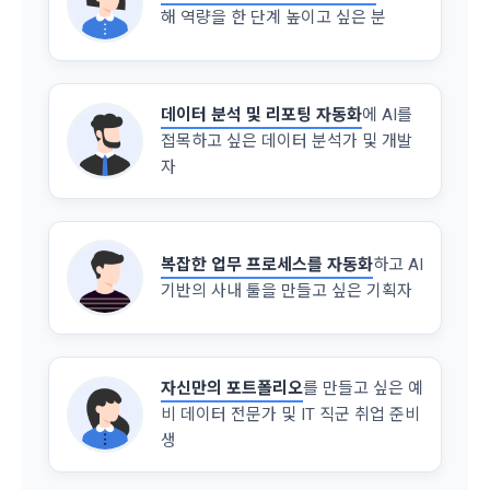
다. 다만 그 경우에는 일정 부분 서비스의 이용이 제한될 수 있
해 역량을 한 단계 높이고 싶은 분
에서 이용자에게 개인정보 제공 동의 등을 받은 후에 데이콘에 
다.
제공합니다.
제 7 조 (서비스의 내용과 이용)
6) 기기정보와 같은 생성정보는 PC웹, 모바일 웹/앱 이용 과정
데이터 분석 및 리포팅 자동화
에 AI를
닫기
확인
재발송
1. "회사"는 제2조 제2항에서 정한 서비스를 제공하며 그 예시 
에서 자동으로 생성되어 수집될 수 있습니다.
접목하고 싶은 데이터 분석가 및 개발
서비스 내용은 다음 각 호와 같다.
자
가. 대회
4. 수집한 개인정보의 이용
나. 교육
데이콘 및 데이콘 관련 제반 서비스(모바일 웹/앱 포함)의 회원
다. 인재풀 등록 서비스
관리, 서비스 개발·제공 및 향상, 안전한 인터넷 이용환경 구축 
복잡한 업무 프로세스를 자동화
하고 AI
등 아래의 목적으로만 개인정보를 이용합니다.
라. 커리어 개발과 대회와 관련된 교육 제반 서비스
기반의 사내 툴을 만들고 싶은 기획자
마. 기타 "회사"가 추가 개발하거나 제휴계약 등을 통해 "회원"에
게 제공하는 일체의 서비스
회원 가입 의사의 확인, 이용자 및 법정대리인의 본인 확인, 이용
자 식별, 회원탈퇴 의사의 확인 등 회원관리를 위하여 개인정보
2. "회사"는 필요한 경우 서비스의 내용을 추가 또는 변경할 수 
자신만의 포트폴리오
를 만들고 싶은 예
를 이용합니다.
있다. 단, 이 경우 "회사"는 추가 또는 변경내용을 "회원"에게 공
비 데이터 전문가 및 IT 직군 취업 준비
지해야 한다.
생
3. 서비스의 이용은 “회사”의 업무상 또는 기술상 특별한 지장이 
콘텐츠 등 기존 서비스 제공(광고 포함)에 더하여, 인구통계학적 
없는 한 연중무휴, 1년 24시간 서비스하는 것을 원칙으로 한다. 
분석, 서비스 방문 및 이용기록의 분석, 개인정보 및 관심에 기반