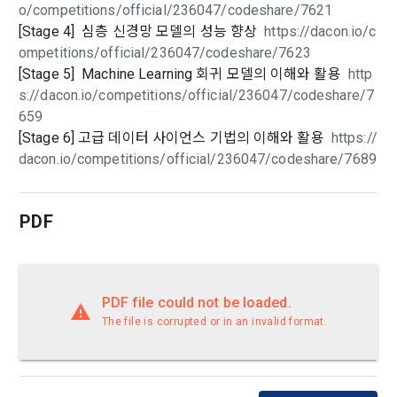
o/competitions/official/236047/codeshare/7621
[Stage 4] 심층 신경망 모델의 성능 향상
https://dacon.io/c
ompetitions/official/236047/codeshare/7623
[Stage 5] Machine Learning 회귀 모델의 이해와 활용
http
s://dacon.io/competitions/official/236047/codeshare/7
659
[Stage 6] 고급 데이터 사이언스 기법의 이해와 활용
https://
dacon.io/competitions/official/236047/codeshare/7689
PDF
PDF file could not be loaded.
The file is corrupted or in an invalid format.