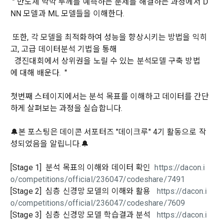
" 반도체 박막 두께를 예측하는 문제를 해결하는 과정에서 D
Earned XP
Spent XP
NN 모델과 ML 모델들을 이해한다.
0
0
또한, 각 모델을 최적화하여 성능을 향상시키는 방법을 익히
고, 고급 데이터분석 기법을 통해
경진대회에서 상위권을 노릴 수 있는 분석모델 구축 방법
에 대해 배운다. "
첫번째 스테이지에서는 분석 목표를 이해하고 데이터를 간단
하게 살펴보는 과정을 실습합니다.
🔔본 포스팅은 데이콘 서포터즈 "데이크루" 4기 활동으로 작
성되었음을 알립니다.🔔
[Stage 1] 분석 목표의 이해와 데이터 확인
https://dacon.i
o/competitions/official/236047/codeshare/7491
[Stage 2] 심층 신경망 모델의 이해와 활용
https://dacon.i
o/competitions/official/236047/codeshare/7609
[Stage 3] 심층 신경망 모델 학습결과 분석
https://dacon.i