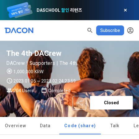
DASCHOOL
할인
리턴즈
✕
Subscribe
The 4th DACrew
DACrew | Supporters | The 4th
1,000,000 KRW
2023.01.05 ~ 2023.02.24 23:59
204 Users
Completed
Closed
Overview
Data
Code (share)
Talk
L