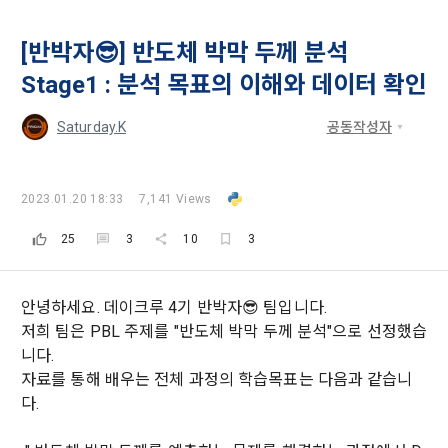
[반박자😎] 반도체 박막 두께 분석
Stage1 : 분석 목표의 이해와 데이터 확인
Saturday.K
공동작성자
2023.01.20 18:33
7,141 Views
25
3
10
3
READ ALL
DELETE ALL
CLOSE
noti
0
✕
MY XP
Consent to receive marketing information
Privacy policy
Terms of Use
XP Info
안녕하세요. 데이크루 4기 반박자😎 팀입니다.
저희 팀은 PBL 주제를 "반도체 박막 두께 분석"으로 선정했습
LEVEL 1
Until Next Level
150 XP
니다.
0/150 XP
자료를 통해 배우는 전체 과정의 학습목표는 다음과 같습니
Today's XP
Total XP
다.
0 / 800
0