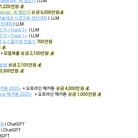
hallenge : AI 챌린지
 | LLM
아직 데이콘 계정이 없나요?
회원가입
서비스의 내용과 이용)
1,220만원 💰
인재풀 등록, 기업 요금 정산, 이벤트 응모, 고객센터 문의 등의 방법으로 수집
lenge : AI 챌린지
 상금 6,000만원💰
는 제2조 제2항에서 정한 서비스를 제공하며 그 예시 서비스 내용은 다음 각 호와
한솔데코 시즌3 AI 경진대회
 |  LLM
 경진대회
 | LLM
 통한 문의 과정에서 웹페이지, 메일, 팩스, 전화 등을 통해 이용자의 개인정
챌린지 <Track 2>
  | LLM
챌린지 <Track 1>
  | LLM
등록 서비스
용한 뉴스클리핑 만들기
700만원
에서 진행되는 이벤트, 세미나, 시상식 등에서 서면을 통해 개인정보가 수집
 💰
개발과 대회와 관련된 교육 제반 서비스
 + 
모델제출 상금 2,100만원 💰 
회사"가 추가 개발하거나 제휴계약 등을 통해 "회원"에게 제공하는 일체의 서비
 제휴한 외부 기업이나 단체로부터 개인정보를 제공받을 수 있으며, 이러한
 방법
상금 2,100만원 💰
 필요한 경우 서비스의 내용을 추가 또는 변경할 수 있다. 단, 이 경우 "회사"는
따라 제휴사에서 이용자에게 개인정보 제공 동의 등을 받은 후에 데이콘에 
3,300만원 💰
원"에게 공지해야 한다.
 이용은 “회사”의 업무상 또는 기술상 특별한 지장이 없는 한 연중무휴, 1년 
 해커톤 2025>
 + 오프라인 해커톤 
상금 4,000만원 💰
와 같은 생성정보는 PC웹, 모바일 웹/앱 이용 과정에서 자동으로 생성되어 
칙으로 한다. 단, 시스템 정기점검 등의 필요로 인하여 “회사”가 정한 날 또는
ence 해커톤 2025>
  + 오프라인 해커톤 
상금 1,000만원 💰
 발생한 때에는 예외로 한다.
개인정보의 이용
원 정보 노출)
이콘 관련 제반 서비스(모바일 웹/앱 포함)의 회원관리, 서비스 개발·제공 및 
대회
 | ChatGPT
는 “인재회원”이 ‘데이콘 인재풀’에 등록 시 제공한 개인정보는 별도의 가공이나 
회
 | ChatGPT
환경 구축 등 아래의 목적으로만 개인정보를 이용합니다.
 의뢰 기업)에게 제공한다.
atGPT