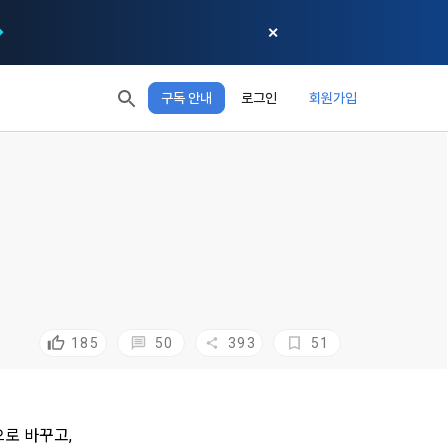
✕
구독 안내
로그인
회원가입
모두 읽음
모두 삭제
닫기
절차에 관한 
 XP
XP 안내
, 어떤 방식
EL 1
다음 레벨까지
150 XP
 홍보 목적 
본 약관은 
0/150 XP
다. 데이콘주
포함한다.
정보보호 등에 
오늘의 XP
전체 XP
 준수합니다.
0 / 800
0
회할 수 있습
적립 XP
사용 XP
50
185
393
51
0
0
설비를 이용하
 공유(‘위탁 
이’와 관련한 
.
로 바꾸고, 
한다. 그 외 