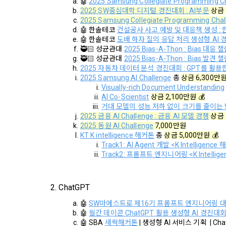
🤖 
2025 Samsung Collegiate Programming C
제 7 조 (
2025 SW중심대학 디지털 경진대회 : AI부문
 상금 
2) 데이콘 
2025 Samsung Collegiate Programming Chal
1. "회사"
🤖
한솔테코 
건설공사 사고 예방 및 대응책 생성 : 
가. 대회
🤖
한솔테코 
도배 하자 질의 응답 처리 생성형 AI
3) 운영자를
🥷🏻 성균관대 
2025 Bias-A-Thon : Bias 대응 
나. 교육
🥷🏻 성균관대 
2025 Bias-A-Thon : Bias 발견 
다. 인재풀 
2025 자동차 데이터 분석 경진대회 : GPT를 활
4) 오프라인
2025 Samsung AI Challenge
 총 
상금 6,300만원
라. 커리어 
Visually-rich Document Understanding
AI Co-Scientist
상금 2,100만원 💰
마. 기타 "
5) 데이콘과
거대 모델의 성능 저하 없이 크기를 줄이는
2. "회사"는
통신망법에 
2025 금융 AI Challenge : 금융 AI 모델 경쟁
 상금 
경내용을 "회
2025 동원 AI Challenge
 7,000만원
KT K intelligence 해커톤
 총 
상금 5,000만원 💰
3. 서비스의
Track1: AI Agent 개발 <K Intelligence
6) 기기정보
하는 것을 원
Track2: 프롬프트 엔지니어링 <K Intellig
니다.
항력의 사유가
 2. ChatGPT
4. 수집한 
제 8 조 (회
데이콘 및 데
🤖 
SW마에스트로 제16기 프롬프트 엔지니어링 
1. “회사”
🤖 
월간 데이콘 ChatGPT 활용 생성형 AI 경진대
인터넷 이용
업회원”(채용
🤖 SBA 
새싹해커톤
 | 생성형 AI 서비스 기획  | Ch