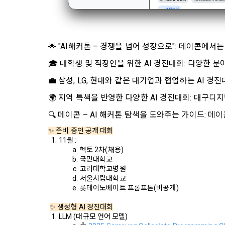
간주한다.
다.
3. 제2항 
수 있다. "
4) 보상금 
🌟 "AI해커톤 – 경쟁을 넘어 성장으로": 데이콘에
4. 페이스북
필수항목: 본
비스 제공을 
🎓 대학생 및 직장인을 위한 AI 경진대회: 다양한 
누르면 “회사
💼 삼성, LG, 현대와 같은 대기업과 협업하는 AI
5. “회원”은
5) 채용 합
🌍 지역 특색을 반영한 다양한 AI 경진대회: 대구
6. 약관 및 
필수항목: 
🔍 데이콘 – AI 해커톤 탐색을 도와주는 가이드:
✨ 준비 중인 공개 대회
제 6 조 (개
6) 서비스 
11월 : 
1. “개인회
IP Addre
헥토 2차(채용)
국민대학교
2. “회사”
고려대학교병원 
며 제공·생산
서울시립대학교
나. 개인정보
롯데이노베이트 프롬프톤(비공개)
3. “개인회
1) 회원가입
한 동의를 철
는 경우, 해
✨ 생성형 AI 경진대회
LLM (대규모 언어 모델)