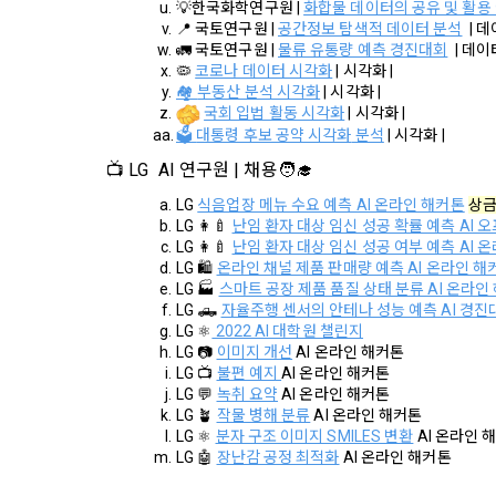
니다.
💡한국화학연구원 | 
화합물 데이터의 공유 및 활용
인정보를 제공
📍 국토연구원 | 
공간정보 탐색적 데이터 분석
 | 
의 개인정보 
🚛 국토연구원 | 
물류 유통량 예측 경진대회
 | 데
는 경우에도 
🦠 
코로나 데이터 시각화
| 시각화 |
서비스 이용기
🏘️ 
부동산 분석 시각화
| 시각화 |
3. “사이트
제공 및 광고
국회 입법 활동 시각화
| 시각화 |
보 취급위탁을
🗳️ 
대통령 후보 공약 시각화
 분석
| 시각화 |
한다. (동의
보안, 프라이
📺 LG  AI 연구원 | 채용🧑‍🎓
하고 구매자
인정보를 이
서 정하고 
LG 
식음업장 메뉴 수요 예측 AI 온라인 해커톤
상금 
한다.
LG 
👩‍🍼 
난임 환자 대상 임신 성공 확률 예측 AI 
LG 
👩‍🍼 
난임 환자 대상 임신 성공 여부 예측 AI 
5. 개인정보
LG 
🛍️ 
온라인 채널 제품 판매량 예측 AI 온라인 해
제 10 조 (
LG 
🏭 
스마트 공장 제품 품질 상태 분류 AI 온라인
“회사”는 원
LG 
🛻 
자율주행 센서의 안테나 성능 예측 AI 경진
1. “사이트
LG 
⚛️
 2022 AI 대학원 챌린지
미성년자와 
LG 
📷 
이미지 개선
 AI 온라인 해커톤
“회사”는 이
리인이 계약을
LG 
📺 
불편 예지 
AI 온라인 해커톤
받고 허락을 
LG 
💬 
녹취 요약
 AI 온라인 해커톤
가. 신청 내
정보 제출 의
LG 
🪴 
작물 병해 분류
 AI 온라인 해커톤
경우에 한하
나. 기타 구
LG 
⚛️ 
분자 구조 이미지 SMILES 변환
 AI 온라인 
LG 
🤖 
장난감 공정 최적화
 AI 온라인 해커톤
2. “사이트
것으로 본다.