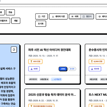
의 권익을 보호하기 위하여 "회원"이 선정한 문자와 숫자의 조합 또는 이와 동
달
트”에서 자동 생성된 인증코드를 말한다.
제공에 관한 계약 이행 및 서비스 제공에 따른 요금정산
력의 발생 및 변경)
용정보 매칭 및 컨텐츠 제공을 위한 개인식별, 회원 간의 상호 연락, 구매 및 
라인을 통하여 “회원”에게 공시함으로써 효력을 발생한다.
송, 부정 이용방지와 비인가 사용방지
는 이 약관의 내용과 상호, 영업소 소재지, 대표자의 성명, 사업자등록번호, 연락처
 있도록 초기 화면에 게시하거나 기타의 방법으로 "회원"에게 공지해야 한다.
개발 및 마케팅ㆍ광고 활용
"는 약관의규제등에관한법률, 전기통신기본법, 전기통신사업법, 정보통신망이
제공, 서비스 안내 및 이용권유, 서비스 개선 및 신규 서비스 개발을 위한 통계
거래 등에서의 소비자보호에 관한 법률, 전자문서 및 전자거래기본법, 전자금
적 특성에 따른 광고, 이벤트 정보 및 참여기회 제공
비자기본법, 개인정보보호법 등 관련법을 위배하지 않는 범위에서 이 약관을 
 "서비스"에 대해 별도의 이용약관 또는 정책(이하 “별도약관”)을 둘 수 있으며, 
 취업동향 파악을 위한 통계학적 분석, 서비스 고도화를 위한 데이터 분석
는 경우 “별도약관”이 우선하여 적용된다.
의 영업상 중요한 사유 또는 관계 법령에 의한 변경사유가 있을 때, 약관을 변경할 
 개인정보 항목 및 수집방법
 경우에는 적용일자 및 개정사유를 명시하여 현행 약관과 함께 “회사” 홈
 개인정보의 항목
적용일자 7일 이전부터 적용일자 전일까지 공지한다.
 약관의 조항에 따른 정책을 제정 및 변경할 권리를 가지며, 정책 또한 개정될 
 명시하여 “회사” 홈페이지의 공지게시판에 그 적용일자 7일 이전부터 적