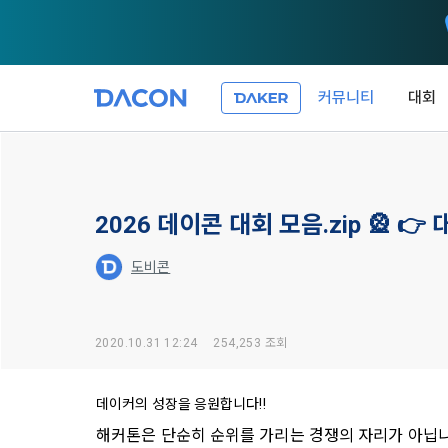
커뮤니티
대회
제 1 조 (목적
1. 광고성 
본 약관은 데
필요한 사항을
DACON이 
이든 본 서비
2026 데이콘 대회 모음.zip 🎡 👉 
등의 광고성
데이콘은 
“회원”이 서
식회사(이하 
서신우편, 문
도비콘
관한 법률(이
제 2 조 (용
- 마케팅 수
이 약관에서 
1. 개인정
니다.
2020.10.31 12:24
254,253 조회
1."사이트"
데이콘이 어떤
동의를 거부 
여 설정한 가
또는 제공’)
단, 할인, 
데이커의 성장을 응원합니다!!
가. ***.dacon
정보를 투명
해커톤은 단순히 순위를 가리는 경쟁의 자리가 아닙니다.
2. "서비스"