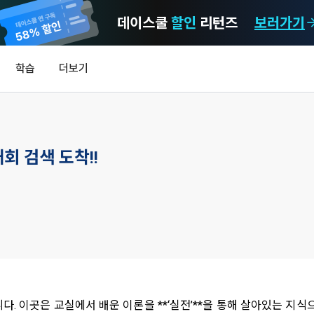
데이스쿨
할인
리턴즈
보러가기
마케팅 정보 수신 동의
개인정보 처리방침
이용약관
학습
더보기
)
정보의 이용목적 
데이콘 개인정보 처리방침
알림
0
이콘 주식회사(이하 “회사”)와 “회원” 간에 정보 서비스를 이용하는 조건 및 
(2021.05.24 본)
MY
 약속하여 규정하는 데 그 목적이 있다. “회원”은 모든 약관에 동의해야 하며
LEV
제공하는 이용자 맞춤형 서비스 및 상품 추천, 각종 경품 행사, 이벤트, 경진대회
스를 사용한다는 것은 “회원”이 본 약관의 전부에 동의한다는 것을 의미하며 
대회 검색 도착!!
 정보를 전자우편이나 
이용자 개인정보 보호를 여러 경영요소 가운데 최우선의 가치로 두고 있습니
비스를 사용하는 동안 계속 유효하다. 본 약관은 저작권 분쟁 정책의 조항을 
‘데이콘’ 또는 ‘회사’)는 서비스 기획부터 종료까지 정보통신망 이용촉진 및 
자(SMS 또는 카카오 알림톡), 푸시, 전화 등을 통해 이용자에게 제공합니다.
하 ‘정보통신망법’), 개인정보보호법 등 국내의 개인정보 보호 법령을 철저히
어의 정의)
신 동의는 거부하실 수 있으며 동의 이후에라도 고객의 의사에 따라 동의를 철
사용하는 용어의 정의는 아래와 같다.
보처리방침의 의의
라 함은 "회사"가 서비스를 "회원"에게 제공하기 위하여 컴퓨터 등 정보 통신 
 정보를 수집하고, 수집한 정보를 어떻게 사용하며, 필요에 따라 누구와 이를
하시더라도 DACON에서 제공하는 서비스의 이용에 제한이 되지 않습니다.
상의 영업장 또는 "회사"가 운영하는 아래 웹사이트를 말한다.
하며, 이용목적을 달성한 정보를 언제, 어떻게 파기 하는지 등 ‘개인정보의 한살
이벤트 및 이용자 맞춤형 상품 추천 등의 마케팅 정보 안내 서비스가 제한됩니다
.io
하게 제공합니다.
 이곳은 교실에서 배운 이론을 **‘실전’**을 통해 살아있는 지식으
라 함은 “대회”, “교육”, “인재풀 등록” 등 사이트에서 제공하는 모든 서비스를 말