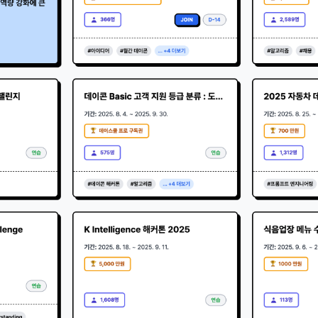
 시 수집하는 항목
아이디, 비밀번호, 이름, 닉네임, 이메일
은 변경된 약관에 대해 거부할 권리가 있다. "회원"은 변경된 약관이 공지된 지 1
 휴대폰번호, 생년월일, 국가, 직업
할 수 있다. "회원"이 거부하는 경우 본 서비스 제공자인 "회사"는 15일의 
사전 통지 후 당해 "회원"과의 계약을 해지할 수 있다. 만약, "회원"이 거부의사
에 따라 시행일 이후에 "서비스"를 이용하는 경우에는 동의한 것으로 간주한
개별 서비스 이용, 상금 및 상품 지급 과정에서 해당 서비스의 이용자에 한
생할 수 있습니다. 추가로 개인정보를 수집할 경우에는 해당 개인정보 수집
하는 개인정보 항목, 개인정보의 수집 및 이용목적, 개인정보의 보관기간’에
관의 해석)
받습니다.
관에서 규정하지 않은 사항에 관해서는 약관의규제등에관한법률, 전기통신기본법
통신망이용촉진등에관한법률, 전자상거래 등에서의 소비자보호에 관한 법률, 전
로그인 하시려면 아래 이메일로 인증이 필요합니다. 이메일을 다
데이콘 회원가입을 환영합니다. 메일 인증은 데이콘 회원가입
법, 전자금융거래법, 전자서명법, 소비자기본법 등의 관계법령에 따른다.
인재풀 등록 시 수집하는 항목
시 보내시겠습니까?
을 위한 필수 절차입니다. 아래 이메일을 인증하여 회원가입 절
차를 완료하여 주시기 바랍니다.
이 "회사"와 개별 계약을 체결하여 서비스를 이용하는 경우에는 개별 계약이 우
이름, 이메일, 핸드폰 번호, 경력, 신입/경력 해당 사항 여부, 사용 가능한 프로그
프로젝트 또는 대회 코드 링크1개, 구직 의향,
 희망근무지역
프로젝트 또는 대회 코드 링크(추가분), 기타 수상 경력, 개인 운영 사이트 링크(
용계약의 성립)
 ,영상, ppt 
이 이용신청(회원가입 신청) 작성 후에 "회사"가 웹 상의 안내를 "회원"에게 통
된다.
서비스 이용 시 수집되는 항목
는 "회사"의 ‘데이콘 인재풀 등록’ 서비스를 이용하고자 하는 자가 본 약관과 
에 대하여 "동의" 또는 "제출하기" 버튼을 누르는 경우 이를 서비스 이용에 대
의 특성상 단말기 모델 정보가 수집될 수 있으나, 이는 개인을 식별할 수