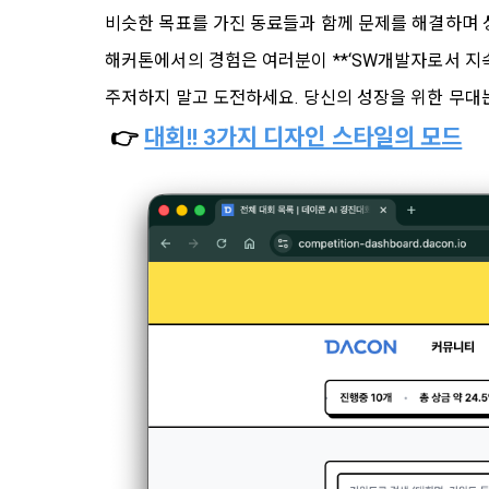
2. 미동의 
"회사"가 운
비슷한 목표를 가진 동료들과 함께 문제를 해결하며 
정보주체로서 
계하여 정보
개인정보보호
행사할 수 있
해커톤에서의 경험은 여러분이 **‘SW개발자로서 지속
에 제한되지 
3. "개인회
위해 어떤 권
인을 말한다.
주저하지 말고 도전하세요. 당신의 성장을 위한 무대
단, 할인, 
4. “인재회
 👉 
대회!! 3가지 디자인 스타일의 모드
개인정보 침
등을 공유한 
구에게 연락하
3. 서비스 
“개인회원”을
DACON에서
5. “기업회
행, 교육 등
그 무엇보다
사”와 일정 
‘개인정보자
또한 향후 마
6. “해커톤”
진행, 교육 
이를 평가하
2. 개인정보
7. “대회"
의뢰하는 경연
2021.05.25
데이콘 주식회
용도로는 수
8. “교육”
9. "아이디
를 말한다.
1) 회원관리
10. "비밀
회원제 서비스