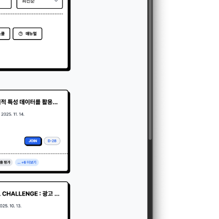
일한 용도로 
요금 결제, 물
 등을 "회
용촉진등에관한
 및 접속빈도 
융거래법, 전
개정할 수 있
그 내용이 이 
수 있으며, 
페이지의 공지
시에는 적용일자
용일자 전일까