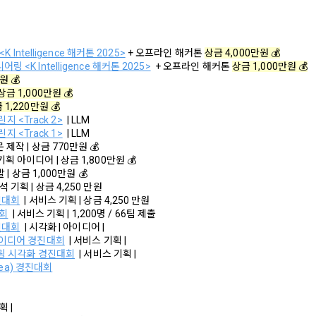
는 "인재회원"이 ‘데이콘 인재풀 등록’의 서비스를 이용했을 경우, “기업회원”의
사의 확인, 이용자 및 법정대리인의 본인 확인, 이용자 식별, 회원탈퇴 의사의
으로 간주하며 "회사"는 이들 “기업회원”에게 무료/유료로 이력서 열람 서비
여 개인정보를 이용합니다.
 <K Intelligence 해커톤 2025>
 + 오프라인 해커톤 
상금 4,000만원 💰
는 안정적인 서비스를 제공하기 위해 테스트 및 모니터링 용도로 "사이트" 운영자
링 <K Intelligence 해커톤 2025>
  + 오프라인 해커톤 
상금 1,000만원 💰
원 💰
 정보를 열람하도록 할 수 있다.
존 서비스 제공(광고 포함)에 더하여, 인구통계학적 분석, 서비스 방문 및
 상금 1,000만원 💰
 및 관심에 기반한 이용자간 관계의 형성, 지인 및 관심사 등에 기반한 맞춤형
 1,220만원 💰
스 요소의 발굴 및 기존 서비스 개선 등을 위하여 개인정보를 이용합니다.
챌린지 <Track 2>
  | LLM
구매신청 및 개인정보 제공 동의 등)
닫기
확인
재발송
챌린지 <Track 1>
  | LLM
은 “사이트” 상에서 다음 또는 이와 유사한 방법에 의하여 구매를 신청하며, “회사
문 제작 | 상금 770만원 💰
콘 이용약관을 위반하는 회원에 대한 이용 제한 조치, 부정 이용 행위를 
함에 있어서 다음의 각 내용을 알기 쉽게 제공하여야 한다.
기획 아이디어 | 상금 1,800만원 💰
영에 지장을 주는 행위에 대한 방지 및 제재, 계정도용 및 부정거래 방지, 약
 | 
상금 1,000만원 💰
 서비스 등의 검색 및 선택
석 기획 | 
상금 4,250 만원
, 분쟁조정을 위한 기록 보존, 민원처리 등 이용자 보호 및 서비스 운영을
진대회
 | 서비스 기획 | 상금 4,250 만원
성명, 주소, 전화번호, 전자우편주소(또는 이동전화번호) 등의 입력
니다.
대회
 | 서비스 기획 |
 1,200명 / 66팀 제출
용, 청약철회권이 제한되는 서비스 등 비용 부담과 관련한 내용에 대한 확인
진대회
 | 시각화 | 아이디어 |
아이디어 경진대회
 | 서비스 기획 |
에 동의하고 위 다.호의 사항을 확인하거나 거부하는 표시(예, 마우스 클릭)
제공에 따르는 본인인증, 구매 및 요금 결제, 상품 및 서비스의 배송을 위하
링 시각화 경진대회
 | 서비스 기획 |
dea) 경진대회
 서비스 등의 구매 신청 및 이에 관한 확인 또는 “사이트”의 확인에 대한 동의
법의 선택
및 참여기회 제공, 광고성 정보 제공 등 마케팅 및 프로모션 목적으로 개
획 |
”가 제3자에게 구매자 개인정보를 제공할 필요가 있는 경우 1)개인정보를 제공받