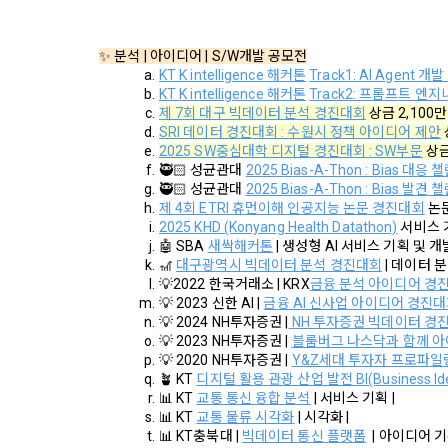
2. "회사"
회원 가입 의
에 동의한 것
✨ 분석 | 아이디어 | S/W개발 공모전
관리를 위하
수 있다.
KT K intelligence 해커톤
Track1: AI Agent 개발
3. "회사"
KT K intelligence 해커톤
Track2: 프롬프트 엔지니어
제 7회 대구 빅데이터 분석 경진대회
 상금 2,100만
인재풀 등록’
콘텐츠 등 기
SRI 데이터 경진대회 : 수원시 정책 아이디어 제안
석, 개인정보
2025 SW중심대학 디지털 경진대회 : SW부문
 상금
등 신규 서비
🥷🏻 성균관대 
2025 Bias-A-Thon : Bias 대응 
제 9 조 (
🥷🏻 
성균관대 
2025 Bias-A-Thon : Bias 발견 
1. “회원”
제 4회 ETRI 휴먼이해 인공지능 논문 경진대회
 논
법령 및 데이
구매 신청을 
2025 KHD (Konyang Health Datathon)
 서비스 
의 원활한 운
🤖 SBA 
새싹해커톤
 | 생성형 AI 서비스 기획 및 개발
가. 재화 및
🎢 
대구광역시 빅데이터 분석 경진대회
| 데이터 분
고지사항 전달
💡2022 한국거래소 | KRX
금융 분석 아이디어 경
나. 회원의 
보를 이용합
💡 2023 신한 AI | 
금융 AI 신사업 아이디어 경진
다. 약관 내
💡 2024 NH투자증권 |
 NH 투자증권 빅데이터 경
💡 2023 NH투자증권 | 
블룸버그 나스닥과 함께 
라. 이 약관
유료 서비스 
💡 2020 NH투자증권 | 
Y&Z세대 투자자 프로파일
이용합니다.
🪴 KT 
디지털 활용 관광 산업 발전 BI(Business I
마. 재화 및
📊 KT 
교통 통신 융합 분석
| 서비스 기획 |
바. 결제 방
📊 KT 
교통 물류 시각화
| 시각화 |
이벤트 정보 
📊 KT충북대 | 
빅데이터 통신 플랫폼
 | 아이디어 기
2. “사이트