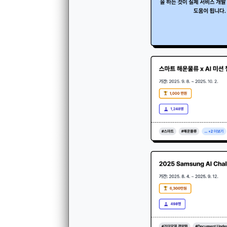
1) 회원가입
지 공지한다.
필수 항목 : 
6. "회원"
선택 항목 :
부의사를 표명
"회원"에게 
않거나, 전항
데이콘 내의 
보 수집이 발
자에게 ‘수집
제 4 조 (약
리고 동의를 
1. 이 약
업법, 정보
전자거래기본
2) 데이콘 
2. "회원"
필수 항목: 
사용 경험, 
선택 항목: 
제 5 조 (이
Linkedin 등)
1. "회원"
계약이 성립
3) 모바일 
2. “회사”
침을 읽고 이
모바일 서비스