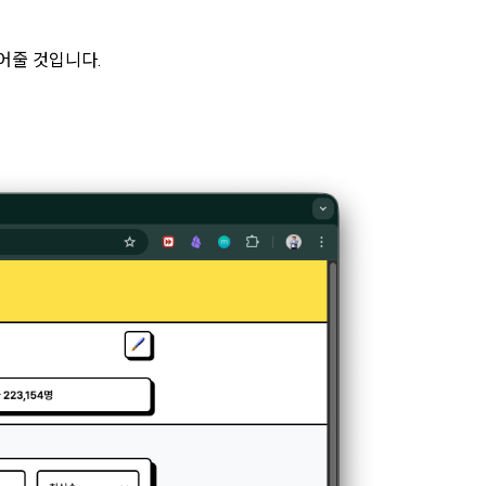
, 가공, 집
방법과 절차로 
서비스 이용
인정보 보호를 
어줄 것입니다. 
약을 체결한 개
.
로젝트, 코드 
하기 위해 누
것에 동의한 
팅(대회 진
하기 위해 “회
여 이용자의 
용약관 보러가기 >
마케팅(대회 
 “회사”는 
 “회사"에 
 목적 이외의 
스를 말한다.
 이메일 주소
동일인임을 확인
보의 소개 및 