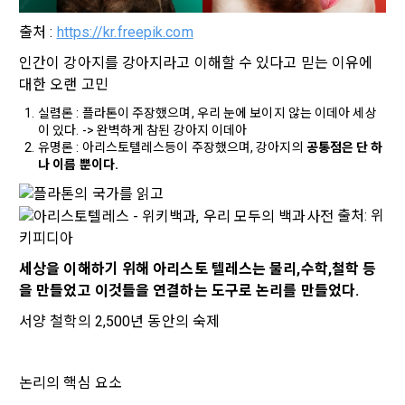
적용일자 및 개정사유를 명시하여 현행 약관과 함께 “회사” 홈페
필수 항목 : 아이디, 비밀번호, 이름, 닉네임, 이메일
출처 : 
https://kr.freepik.com
이지의 공지게시판에 그 적용일자 7일 이전부터 적용일자 전일
선택 항목 : 휴대폰번호, 생년월일, 국가, 직업
까지 공지한다.
인간이 강아지를 강아지라고 이해할 수 있다고 믿는 이유에 
5. '회사' 약관의 조항에 따른 정책을 제정 및 변경할 권리를 가지
대한 오랜 고민
며, 정책 또한 개정될 시에는 적용일자와 개정사유를 명시하여 
데이콘 내의 개별 서비스 이용, 상금 및 상품 지급 과정에서 해당 
실렴론 : 플라톤이 주장했으며, 우리 눈에 보이지 않는 이데아 세상
“회사” 홈페이지의 공지게시판에 그 적용일자 7일 이전부터 적
서비스의 이용자에 한해 추가 개인정보 수집이 발생할 수 있습
이 있다. -> 완벽하게 참된 강아지 이데아
용일자 전일까지 공지한다.
니다. 추가로 개인정보를 수집할 경우에는 해당 개인정보 수집 
유명론 : 아리스토텔레스등이 주장했으며, 강아지의 
공통점은 단 하
시점에서 이용자에게 ‘수집하는 개인정보 항목, 개인정보의 수
나 이름 뿐이다.
6. "회원"은 변경된 약관에 대해 거부할 권리가 있다. "회원"은 변
집 및 이용목적, 개인정보의 보관기간’에 대해 안내 드리고 동의
경된 약관이 공지된 지 15일 이내에 거부의사를 표명할 수 있다. 
를 받습니다.
"회원"이 거부하는 경우 본 서비스 제공자인 "회사"는 15일의 기
 출처: 위
간을 정하여 "회원"에게 사전 통지 후 당해 "회원"과의 계약을 해
키피디아
지할 수 있다. 만약, "회원"이 거부의사를 표시하지 않거나, 전항
2) 데이콘 인재풀 등록 시 수집하는 항목
에 따라 시행일 이후에 "서비스"를 이용하는 경우에는 동의한 것
세상을 이해하기 위해 아리스토 텔레스는 물리,수학,철학 등
소셜 계정으로 로그인
데이콘 회원가입을 환영합니다. 메일 인증은 데이콘 회원가입
필수 항목: 이름, 이메일, 핸드폰 번호, 경력, 신입/경력 해당 사항 
로그인 하시려면 아래 이메일로 인증이 필요합니다. 이메일을 다
으로 간주한다.
을 만들었고 이것들을 연결하는 도구로 논리를 만들었다.
을 위한 필수 절차입니다. 아래 이메일을 인증하여 회원가입 절
시 보내시겠습니까?
여부, 사용 가능한 프로그래밍 언어 및 사용 경험, 프로젝트 또는 
구글 로그인
차를 완료하여 주시기 바랍니다.
서양 철학의 2,500년 동안의 숙제
대회 코드 링크1개, 구직 의향,
 희망근무지역
제 4 조 (약관의 해석)
아직 데이콘 계정이 없나요?
회원가입
선택 항목: 프로젝트 또는 대회 코드 링크(추가분), 기타 수상 경
1. 이 약관에서 규정하지 않은 사항에 관해서는 약관의규제등에
력, 개인 운영 사이트 링크(GitHub, Linkedin 등) ,영상, ppt 
논리의 핵심 요소
관한법률, 전기통신기본법, 전기통신사업법, 정보통신망이용촉