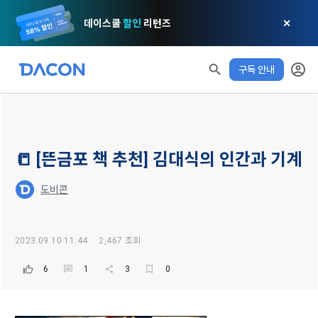
데이스쿨
할인
리턴즈
✕
구독 안내
📒 [뜬금포 책 추천] 김대식의 인간과 기계
모두 읽음
모두 삭제
닫기
알림
0
✕
MY XP
마케팅 정보 수신 동의
개인정보 처리방침
이용약관
XP 안내
도비콘
LEVEL 1
다음 레벨까지
150 XP
0/150 XP
제 1 조 (목적)
1. 광고성 정보의 이용목적 
데이콘 개인정보 처리방침
오늘의 XP
전체 XP
2023.09.10 11:44
2,467 조회
본 약관은 데이콘 주식회사(이하 “회사”)와 “회원” 간에 정보 서
(2021.05.24 본)
0 / 800
0
비스를 이용하는 조건 및 절차에 관한 필요한 사항을 약속하여 
DACON이 제공하는 이용자 맞춤형 서비스 및 상품 추천, 각종 
6
1
3
0
규정하는 데 그 목적이 있다. “회원”은 모든 약관에 동의해야 하
경품 행사, 이벤트, 경진대회 홍보 목적 등의 광고성 정보를 전자
데이콘은 이용자 개인정보 보호를 여러 경영요소 가운데 최
적립 XP
사용 XP
며, 어떤 방식이든 본 서비스를 사용한다는 것은 “회원”이 본 약
우편이나 
0
0
우선의 가치로 두고 있습니다. 데이콘주식회사(이하 ‘데이콘’ 또
관의 전부에 동의한다는 것을 의미하며 본 약관은 “회원”이 서비