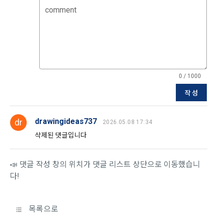
제공합니다.
comment
제 7 조 (서비스의 내용과 이용)
6) 기기정보와 같은 생성정보는 PC웹, 모바일 웹/앱 이용 과정
1. "회사"는 제2조 제2항에서 정한 서비스를 제공하며 그 예시 
에서 자동으로 생성되어 수집될 수 있습니다.
서비스 내용은 다음 각 호와 같다.
가. 대회
4. 수집한 개인정보의 이용
0 / 1000
나. 교육
데이콘 및 데이콘 관련 제반 서비스(모바일 웹/앱 포함)의 회원
작성
다. 인재풀 등록 서비스
관리, 서비스 개발·제공 및 향상, 안전한 인터넷 이용환경 구축 
등 아래의 목적으로만 개인정보를 이용합니다.
라. 커리어 개발과 대회와 관련된 교육 제반 서비스
drawingideas737
dr
2026.05.08 17:34
마. 기타 "회사"가 추가 개발하거나 제휴계약 등을 통해 "회원"에
게 제공하는 일체의 서비스
삭제된 댓글입니다
회원 가입 의사의 확인, 이용자 및 법정대리인의 본인 확인, 이용
자 식별, 회원탈퇴 의사의 확인 등 회원관리를 위하여 개인정보
2. "회사"는 필요한 경우 서비스의 내용을 추가 또는 변경할 수 
를 이용합니다.
있다. 단, 이 경우 "회사"는 추가 또는 변경내용을 "회원"에게 공
📣 댓글 작성 창의 위치가 댓글 리스트 상단으로 이동했습니
지해야 한다.
다!
3. 서비스의 이용은 “회사”의 업무상 또는 기술상 특별한 지장이 
콘텐츠 등 기존 서비스 제공(광고 포함)에 더하여, 인구통계학적 
없는 한 연중무휴, 1년 24시간 서비스하는 것을 원칙으로 한다. 
분석, 서비스 방문 및 이용기록의 분석, 개인정보 및 관심에 기반
단, 시스템 정기점검 등의 필요로 인하여 “회사”가 정한 날 또는 
목록으로
한 이용자간 관계의 형성, 지인 및 관심사 등에 기반한 맞춤형 서
시간과 불가항력의 사유가 발생한 때에는 예외로 한다.