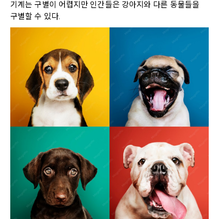
기계는 구별이 어렵지만 
인간들은
 강아지와 다른 동물들을 
한다.
본인인증, 채용정보 매칭 및 컨텐츠 제공을 위한 개인식별, 회원 
구별할 수 있다.
간의 상호 연락, 구매 및 요금 결제, 물품 및 증빙발송, 부정 이용
방지와 비인가 사용방지
제 3 조 (효력의 발생 및 변경)
본 약관은 온라인을 통하여 “회원”에게 공시함으로써 효력을 발
생한다.
3) 서비스 개발 및 마케팅ㆍ광고 활용
1. "회사"는 이 약관의 내용과 상호, 영업소 소재지, 대표자의 성
맞춤 서비스 제공, 서비스 안내 및 이용권유, 서비스 개선 및 신
명, 사업자등록번호, 연락처 등을 "회원"이 알 수 있도록 초기 화
규 서비스 개발을 위한 통계 및 접속빈도 파악, 통계학적 특성에 
면에 게시하거나 기타의 방법으로 "회원"에게 공지해야 한다.
따른 광고, 이벤트 정보 및 참여기회 제공
2. "회사"는 약관의규제등에관한법률, 전기통신기본법, 전기통
신사업법, 정보통신망이용촉진등에관한법률, 전자상거래 등에
4) 고용 및 취업동향 파악을 위한 통계학적 분석, 서비스 고도화
서의 소비자보호에 관한 법률, 전자문서 및 전자거래기본법, 전
를 위한 데이터 분석
자금융거래법, 전자서명법, 소비자기본법, 개인정보보호법 등 
관련법을 위배하지 않는 범위에서 이 약관을 개정할 수 있다.
3. 수집하는 개인정보 항목 및 수집방법
3. "회사"는 "서비스"에 대해 별도의 이용약관 또는 정책(이하 
“별도약관”)을 둘 수 있으며, 그 내용이 이 약관과 충돌하는 경우 
가. 수집하는 개인정보의 항목
“별도약관”이 우선하여 적용된다.
4. “회사”의 영업상 중요한 사유 또는 관계 법령에 의한 변경사
1) 회원가입 시 수집하는 항목
유가 있을 때, 약관을 변경할 수 있으며, 약관을 개정할 경우에는 