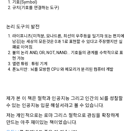
진등에관한법률, 전자상거래 등에서의 소비자보호에 관한 법률, 
기호(Symbol)
3) 모바일 서비스 이용 시 수집되는 항목
전자문서 및 전자거래기본법, 전자금융거래법, 전자서명법, 소
규치(기호를 연결하는 도구)
비자기본법 등의 관계법령에 따른다.
모바일 서비스의 특성상 단말기 모델 정보가 수집될 수 있으나, 
이는 개인을 식별할 수 없는 형태입니다.
2. "회원"이 "회사"와 개별 계약을 체결하여 서비스를 이용하는 
논리 도구의 발전
경우에는 개별 계약이 우선한다.
라이프니츠(미적분, 모나드론, 최선의 우주등을 일기자 또는 편지에 
4) 보상금 지급 시 수집하는 항목
남김)는 세상의 모든것은 0과 1로 표현할 수 있다고 주장했지만 실
제 5 조 (이용계약의 성립)
패로 이어짐.
필수항목: 본인 계좌정보(은행, 계좌번호), 주민등록번호(근거 : 
불의 논리 AND, OR, NOT, NAND... 기호들의 관계를 수학적으로 표
소득세법)
1. "회원"이 이용신청(회원가입 신청) 작성 후에 "회사"가 웹 상
현 가능
의 안내를 "회원"에게 통지함으로써 이용계약이 성립된다.
엘런 튜링 : 튜링 기계
폰노이만 : 뇌를 모방한 CPU 와 메모리가 분리된 컴퓨터 개발 
2. “회사”는 "회사"의 ‘데이콘 인재풀 등록’ 서비스를 이용하고자 
5) 채용 합격 시, 기업의 요금 산정을 위한 수집 항목
하는 자가 본 약관과 개인정보취급방침을 읽고 이에 대하여 "동
필수항목: 합격자의 연봉정보
의" 또는 "제출하기" 버튼을 누르는 경우 이를 서비스 이용에 대
한 신청으로 간주한다.
제가 본 이 책은 철학과 인공지능 그리고 인간의 뇌를 성찰할 
3. 제2항 신청에 있어 "회사"는 "회원"의 종류에 따라 전문기관을 
6) 서비스 이용과정이나 사업처리 과정에서 자동 수집되는 항목
수 있는 인공지능 입문 해설서라고 볼 수 있습니다.
통한 실명확인 및 본인인증을 요청할 수 있다. "회원"은 본인인
IP Address, 쿠키, 방문일시, 서비스 이용 기록, 불량 이용 기록, 
증에 필요한 이름, 생년월일, 연락처 등을 제공하여야 한다.
광고 ID, 접속 환경
저는 개인적으로는 로마 그리스 철학으로 관심을 확장하게 
4. 페이스북 등 외부서비스와의 연동을 통해 이용계약을 신청할 
만드는 아주 재미있는 책이었습니다.
경우, 본 약관과 개인정보취급방침, 서비스 제공을 위해 “회