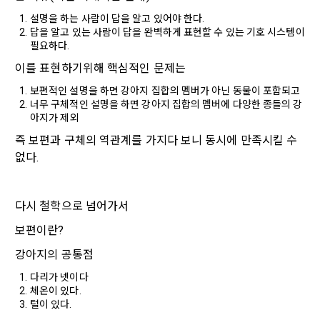
움을 받을 수 있는지 알려 드립니다.
는 것에 동의한 “개인회원”을 말한다.
DACON에서 제공하는 마케팅 정보를 원하지 않을 경우 ‘홈>계
설명을 하는 사람이 답을 알고 있어야 한다.
정관리 페이지의 하단 마케팅(대회 진행, 교육 등) 정보 수신 동
답을 알고 있는 사람이 답을 완벽하게 표현할 수 있는 기호 시스템이 
5. “기업회원”이라 함은 “회사”에 대회의 주최를 의뢰하거나, 채
의(선택)’에서 철회를 요청할 수 있습니다.
필요하다.
그 무엇보다도, 개인정보와 관련하여 데이콘과 이용자 간의 권
용 의뢰 서비스 등을 이용하기 위해 “회사”와 일정 계약을 한 개
리 및 의무 관계를 규정하여 이용자의 ‘개인정보자기결정권’을 
인 또는 법인을 말한다.
이를 표현하기위해 핵심적인 문제는
또한 향후 마케팅 활용에 새롭게 동의하고자 하는 경우에는 ‘홈>
보장하는 수단이 됩니다.
계정관리 페이지의 하단 마케팅(대회 진행, 교육 등) 정보 수신 
6. “해커톤”이라 함은 “회사”가 “사이트”에 출제한 문제에 “개인
보편적인 설명을 하면 강아지 집합의 멤버가 아닌 동물이 포함되고
동의(선택)’에서 동의하실 수 있습니다.
회원”이 AI 코드를 제출하고, “회사”는 이를 평가하여 우수작을 
너무 구체적인 설명을 하면 강아지 집합의 멤버에 다양한 종들의 강
아지가 제외
선정하는 제반 행위를 말한다.
2. 개인정보의 수집 및 이용목적
즉 보편과 구체의 역관계를 가지다 보니 동시에 만족시킬 수 
7. “대회"라 함은 “기업회원”이 인력을 채용하거나 또는 솔루션
2021.05.25
데이콘 주식회사(이하 “회사”)는 다음 목적을 위하여 개인정보
을 크라우드소싱하기 위하여 “회사"에 의뢰하는 경연대회 또는 
없다.
를 수집하고 있으며, 다음 목적 이외의 용도로는 수집한 개인정
해커톤, AI해커톤, AI경진대회 등을 말한다.
보를 이용하지 않습니다.
8. “교육”이라 함은 “회사”가  제공하는 교육컨텐츠를 포함한 온
다시 철학으로 넘어가서
라인/오프라인 교육서비스를 말한다.
1) 회원관리
보편이란?
9. "아이디"라 함은 회원의 식별과 회원의 서비스 이용을 위하여 
회원제 서비스 이용에 따른 본인확인, 본인의 의사확인, 고객문
"회원"이 가입 시 사용한 이메일 주소를 말한다.
강아지의 공통점
의에 대한 응답, 새로운 정보의 소개 및 고지사항 전달
10. "비밀번호"라 함은 "회사"의 서비스를 이용하려는 사람이 아
다리가 넷이다
이디를 부여받은 자와 동일인임을 확인하고 "회원"의 권익을 보
체온이 있다.
호하기 위하여 "회원"이 선정한 문자와 숫자의 조합 또는 이와 
2) 서비스 제공에 관한 계약 이행 및 서비스 제공에 따른 요금정
털이 있다.
동일한 용도로 쓰이는 “사이트”에서 자동 생성된 인증코드를 말
산