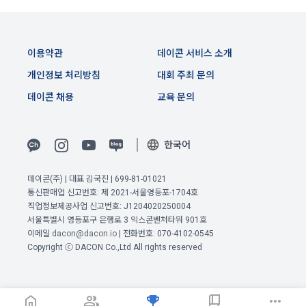
이용약관
데이콘 서비스 소개
개인정보 처리방침
대회 주최 문의
데이콘 채용
교육 문의
한국어
데이콘(주) | 대표 김국진 | 699-81-01021
통신판매업 신고번호: 제 2021-서울영등포-1704호
직업정보제공사업 신고번호: J1204020250004
서울특별시 영등포구 은행로 3 익스콘벤처타워 901호
이메일
dacon@dacon.io
| 전화번호: 070-4102-0545
Copyright ⓒ DACON Co.,Ltd All rights reserved