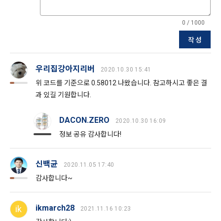
공고일자: 2021년 5월 24일
2. “회사”는 “회원”의 귀책 사유로 인한 서비스 이용의 장애에 대
시행일자: 2021년 5월 31일
하여 책임을 지지 않는다.
0 / 1000
3. “회사”는 “회원”이 서비스를 이용하여 얻은 정보 등으로 인해 
작성
입은 손해 등에 대해서 책임을 지지 않는다.
4. “회사”는 “회원”이 게시판을 통해 게재한 정보, 자료, 사실의 
우리집강아지리버
2020.10.30 15:41
신뢰성, 정확성 등 내용에 관해서 책임을 지지 않는다.
위 코드를 기준으로 0.58012 나왔습니다. 참고하시고 좋은 결
5. “회사”는 “회원”이 약관 및 법률을 위반하여 얻게 되는 피해에 
과 있길 기원합니다.
대해 책임을 지지 않는다.
DACON.ZERO
2020.10.30 16:09
제 27 조 (관할 법원)
정보 공유 감사합니다!
‘전자상거래 등에서의 소비자보호에 관한 법률’ 제36조(전속관
할) 조항에 따라, “회사”와 “회원” 간에 발생한 전자거래 분쟁에 
신백균
관한 소송은 제소 당시의 “회원”의 주소에 의하고, 주소가 없는 
2020.11.05 17:40
경우에는 거소를 관할하는 지방법원을 전속 관할로 한다. 다만, 
감사합니다~
제소 당시 “회원”의 주소 또는 거소가 분명하지 아니하거나, 외
국 거주자의 경우에는 민사소송법에서 정한 관할법원으로 한다.
ikmarch28
ik
2021.11.16 10:23