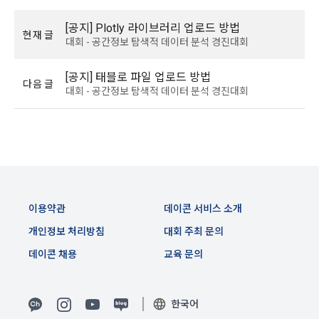
제 7 조 (서비스의 내용과 이용)
[공지] Plotly 라이브러리 업로드 방법
6) 기기정보와 같은 생성정보는 PC웹, 모바일 웹/앱 이용 과정
현재 글
1. "회사"는 제2조 제2항에서 정한 서비스를 제공하며 그 예시 
대회 - 공간정보 탐색적 데이터 분석 경진대회
에서 자동으로 생성되어 수집될 수 있습니다.
서비스 내용은 다음 각 호와 같다.
[공지] 태블로 파일 업로드 방법
가. 대회
다음 글
4. 수집한 개인정보의 이용
대회 - 공간정보 탐색적 데이터 분석 경진대회
나. 교육
데이콘 및 데이콘 관련 제반 서비스(모바일 웹/앱 포함)의 회원
다. 인재풀 등록 서비스
관리, 서비스 개발·제공 및 향상, 안전한 인터넷 이용환경 구축 
등 아래의 목적으로만 개인정보를 이용합니다.
라. 커리어 개발과 대회와 관련된 교육 제반 서비스
마. 기타 "회사"가 추가 개발하거나 제휴계약 등을 통해 "회원"에
게 제공하는 일체의 서비스
회원 가입 의사의 확인, 이용자 및 법정대리인의 본인 확인, 이용
자 식별, 회원탈퇴 의사의 확인 등 회원관리를 위하여 개인정보
2. "회사"는 필요한 경우 서비스의 내용을 추가 또는 변경할 수 
이용약관
데이콘 서비스 소개
를 이용합니다.
있다. 단, 이 경우 "회사"는 추가 또는 변경내용을 "회원"에게 공
개인정보 처리방침
대회 주최 문의
지해야 한다.
3. 서비스의 이용은 “회사”의 업무상 또는 기술상 특별한 지장이 
데이콘 채용
교육 문의
콘텐츠 등 기존 서비스 제공(광고 포함)에 더하여, 인구통계학적 
없는 한 연중무휴, 1년 24시간 서비스하는 것을 원칙으로 한다. 
분석, 서비스 방문 및 이용기록의 분석, 개인정보 및 관심에 기반
단, 시스템 정기점검 등의 필요로 인하여 “회사”가 정한 날 또는 
한 이용자간 관계의 형성, 지인 및 관심사 등에 기반한 맞춤형 서
시간과 불가항력의 사유가 발생한 때에는 예외로 한다.
이전 이용약관 보러가기 >
한국어
비스 제공 등 신규 서비스 요소의 발굴 및 기존 서비스 개선 등