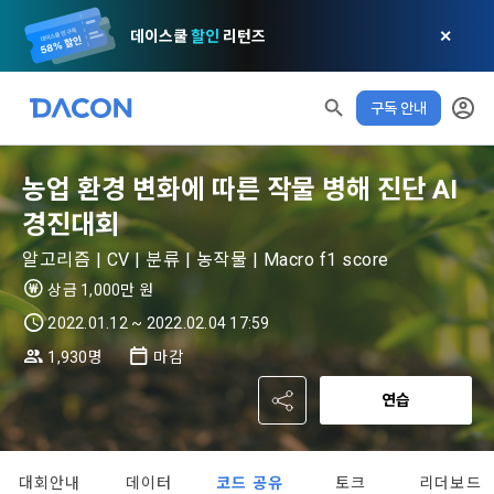
데이스쿨
할인
리턴즈
✕
구독 안내
농업 환경 변화에 따른 작물 병해 진단 AI
경진대회
알고리즘 | CV | 분류 | 농작물 | Macro f1 score
상금 1,000만 원
2022.01.12 ~ 2022.02.04 17:59
1,930명
마감
모두 읽음
모두 삭제
닫기
알림
0
연습
✕
MY XP
마케팅 정보 수신 동의
개인정보 처리방침
이용약관
XP 안내
LEVEL 1
다음 레벨까지
150 XP
0/150 XP
대회안내
데이터
코드 공유
토크
리더보드
제 1 조 (목적)
1. 광고성 정보의 이용목적 
데이콘 개인정보 처리방침