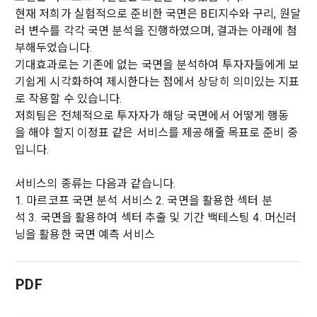
4. “인재회원”이라 함은 “데이콘 인재풀 서비스”를 이용하기 위
개인정보 침해사고가 발생하는 경우, 추가적인 피해를 예방하고 
현재 저희가 실험적으로 준비한 국면은 BEI지수와 구리, 원달
하여 본인의 개인정보와 프로젝트, 코드 등을 공유한 자로서, 채
이미 발생한 피해를 복구하기 위해 누구에게 연락하여 어떤 도
3. 서비스 정보 수신 동의 철회
러 변수를 각각 국면 분석을 진행하였으며, 결과는 아래에 첨
용 의뢰 “기업회원”에게 개인정보, 프로젝트, 코드 등을 제공하
움을 받을 수 있는지 알려 드립니다.
부해두었습니다.
는 것에 동의한 “개인회원”을 말한다.
DACON에서 제공하는 마케팅 정보를 원하지 않을 경우 ‘홈>계
기대효과로는 기존에 없는 국면을 분석하여 투자자들에게 보
정관리 페이지의 하단 마케팅(대회 진행, 교육 등) 정보 수신 동
5. “기업회원”이라 함은 “회사”에 대회의 주최를 의뢰하거나, 채
기쉽게 시각화하여 제시한다는 점에서 상당히 의미있는 지표
의(선택)’에서 철회를 요청할 수 있습니다.
그 무엇보다도, 개인정보와 관련하여 데이콘과 이용자 간의 권
용 의뢰 서비스 등을 이용하기 위해 “회사”와 일정 계약을 한 개
로 작용할 수 있습니다.
리 및 의무 관계를 규정하여 이용자의 ‘개인정보자기결정권’을 
인 또는 법인을 말한다.
또한 향후 마케팅 활용에 새롭게 동의하고자 하는 경우에는 ‘홈>
저희팀은 전체적으로 투자자가 해당 국면에서 어떻게 행동
보장하는 수단이 됩니다.
계정관리 페이지의 하단 마케팅(대회 진행, 교육 등) 정보 수신 
6. “해커톤”이라 함은 “회사”가 “사이트”에 출제한 문제에 “개인
을 해야 할지 이정표 같은 서비스를 제공해줄 목표로 준비 중
동의(선택)’에서 동의하실 수 있습니다.
회원”이 AI 코드를 제출하고, “회사”는 이를 평가하여 우수작을 
입니다.
선정하는 제반 행위를 말한다.
2. 개인정보의 수집 및 이용목적
7. “대회"라 함은 “기업회원”이 인력을 채용하거나 또는 솔루션
2021.05.25
데이콘 주식회사(이하 “회사”)는 다음 목적을 위하여 개인정보
서비스의 종류는 다음과 같습니다.
을 크라우드소싱하기 위하여 “회사"에 의뢰하는 경연대회 또는 
를 수집하고 있으며, 다음 목적 이외의 용도로는 수집한 개인정
1. 마르코프 국면 분석 서비스 2. 국면을 활용한 섹터 분
해커톤, AI해커톤, AI경진대회 등을 말한다.
보를 이용하지 않습니다.
석 3. 국면을 활용하여 섹터 추출 및 기간 백테스팅 4. 머신러
8. “교육”이라 함은 “회사”가  제공하는 교육컨텐츠를 포함한 온
닝을 활용한 국면 예측 서비스
라인/오프라인 교육서비스를 말한다.
1) 회원관리
9. "아이디"라 함은 회원의 식별과 회원의 서비스 이용을 위하여 
회원제 서비스 이용에 따른 본인확인, 본인의 의사확인, 고객문
"회원"이 가입 시 사용한 이메일 주소를 말한다.
PDF
의에 대한 응답, 새로운 정보의 소개 및 고지사항 전달
10. "비밀번호"라 함은 "회사"의 서비스를 이용하려는 사람이 아