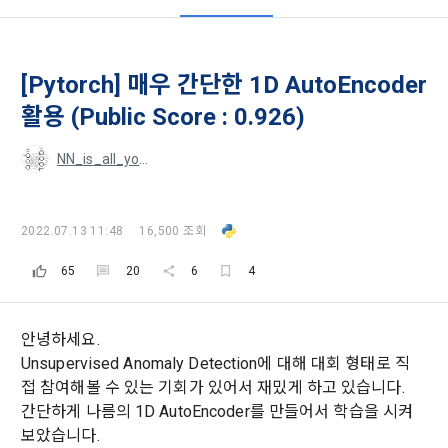
[Pytorch] 매우 간단한 1D AutoEncoder
활용 (Public Score : 0.926)
NN_is_all_you_need
2022.07.13 11:48
16,500 조회
65
20
6
4
모두 읽음
모두 삭제
닫기
알림
0
✕
MY XP
마케팅 정보 수신 동의
개인정보 처리방침
이용약관
XP 안내
LEVEL 1
다음 레벨까지
150 XP
안녕하세요.
0/150 XP
Unsupervised Anomaly Detection에 대해 대회 형태로 직
제 1 조 (목적)
1. 광고성 정보의 이용목적 
데이콘 개인정보 처리방침
접 참여해볼 수 있는 기회가 있어서 재밌게 하고 있습니다.
오늘의 XP
전체 XP
본 약관은 데이콘 주식회사(이하 “회사”)와 “회원” 간에 정보 서
(2021.05.24 본)
0 / 800
0
간단하게 나름의 1D AutoEncoder를 만들어서 학습을 시켜
비스를 이용하는 조건 및 절차에 관한 필요한 사항을 약속하여 
DACON이 제공하는 이용자 맞춤형 서비스 및 상품 추천, 각종 
보았습니다.
규정하는 데 그 목적이 있다. “회원”은 모든 약관에 동의해야 하