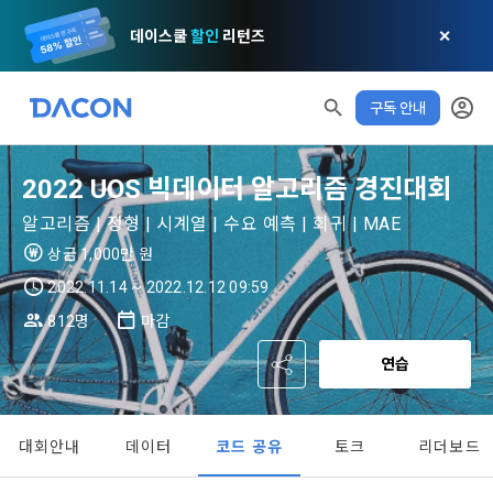
데이스쿨
할인
리턴즈
✕
구독 안내
2022 UOS 빅데이터 알고리즘 경진대회
알고리즘 | 정형 | 시계열 | 수요 예측 | 회귀 | MAE
상금 1,000만 원
2022.11.14 ~ 2022.12.12 09:59
812명
마감
연습
대회안내
데이터
코드 공유
토크
리더보드