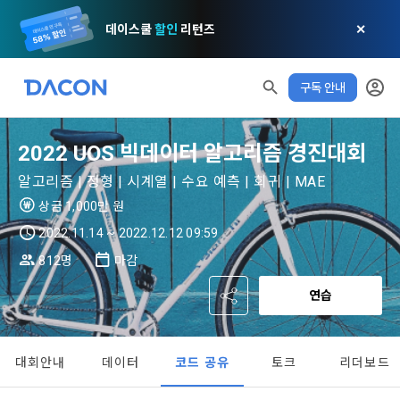
데이스쿨
할인
리턴즈
✕
구독 안내
2022 UOS 빅데이터 알고리즘 경진대회
알고리즘 | 정형 | 시계열 | 수요 예측 | 회귀 | MAE
상금 1,000만 원
2022.11.14 ~ 2022.12.12 09:59
812명
마감
연습
대회안내
데이터
코드 공유
토크
리더보드