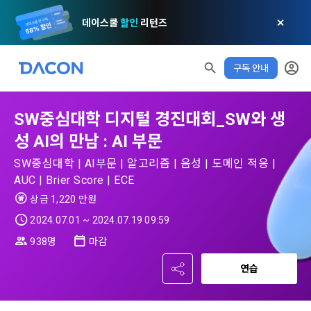
데이스쿨
할인
리턴즈
✕
구독 안내
SW중심대학 디지털 경진대회_SW와 생
성 AI의 만남 : AI 부문
SW중심대학 | AI부문 | 알고리즘 | 음성 | 도메인 적응 |
AUC | Brier Score | ECE
상금 1,220 만원
2024.07.01 ~ 2024.07.19 09:59
모두 읽음
모두 삭제
닫기
알림
0
✕
MY XP
마케팅 정보 수신 동의
개인정보 처리방침
이용약관
XP 안내
938명
마감
LEVEL 1
다음 레벨까지
150 XP
연습
0/150 XP
제 1 조 (목적)
1. 광고성 정보의 이용목적 
데이콘 개인정보 처리방침
오늘의 XP
전체 XP
본 약관은 데이콘 주식회사(이하 “회사”)와 “회원” 간에 정보 서
(2021.05.24 본)