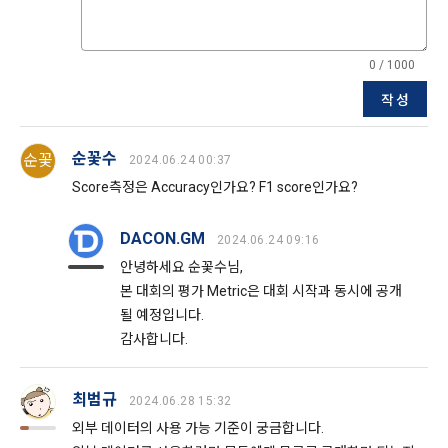
지해야 한다.
3. 서비스의 이용은 “회사”의 업무상 또는 기술상 특별한 지장이 
콘텐츠 등 기존 서비스 제공(광고 포함)에 더하여, 인구통계학적 
없는 한 연중무휴, 1년 24시간 서비스하는 것을 원칙으로 한다. 
분석, 서비스 방문 및 이용기록의 분석, 개인정보 및 관심에 기반
0 / 1000
단, 시스템 정기점검 등의 필요로 인하여 “회사”가 정한 날 또는 
한 이용자간 관계의 형성, 지인 및 관심사 등에 기반한 맞춤형 서
시간과 불가항력의 사유가 발생한 때에는 예외로 한다.
작성
비스 제공 등 신규 서비스 요소의 발굴 및 기존 서비스 개선 등
을 위하여 개인정보를 이용합니다.
순꽃수
순꽃
제 8 조 (회원 정보 노출)
2024.06.24 00:37
Score측정은 Accuracy인가요? F1 score인가요?
법령 및 데이콘 이용약관을 위반하는 회원에 대한 이용 제한 조
1. “회사”는 “인재회원”이 ‘데이콘 인재풀’에 등록 시 제공한 개인
치, 부정 이용 행위를 포함하여 서비스의 원활한 운영에 지장을 
정보는 별도의 가공이나 수정 없이 “기업회원”(채용 의뢰 기업)
주는 행위에 대한 방지 및 제재, 계정도용 및 부정거래 방지, 약
에게 제공한다.
DACON.GM
2024.06.24 09:16
관 개정 등의 고지사항 전달, 분쟁조정을 위한 기록 보존, 민원처
2. "회사"는 "인재회원"이 ‘데이콘 인재풀 등록’의 서비스를 이용
안녕하세요 순꽃수님,
리 등 이용자 보호 및 서비스 운영을 위하여 개인정보를 이용합
했을 경우, “기업회원”의 개인정보 열람에 동의한 것으로 간주하
본 대회의 평가 Metric은 대회 시작과 동시에 공개
니다.
며 "회사"는 이들 “기업회원”에게 무료/유료로 이력서 열람 서비
될 예정입니다.
스를 제공할 수 있다.
감사합니다.
유료 서비스 제공에 따르는 본인인증, 구매 및 요금 결제, 상품 
3. "회사"는 안정적인 서비스를 제공하기 위해 테스트 및 모니터
및 서비스의 배송을 위하여 개인정보를 이용합니다.
링 용도로 "사이트" 운영자가 ‘데이콘 인재풀 등록’ 정보를 열람
최범규
2024.06.28 15:32
하도록 할 수 있다.
외부 데이터의 사용 가능 기준이 궁금합니다.
이벤트 정보 및 참여기회 제공, 광고성 정보 제공 등 마케팅 및 