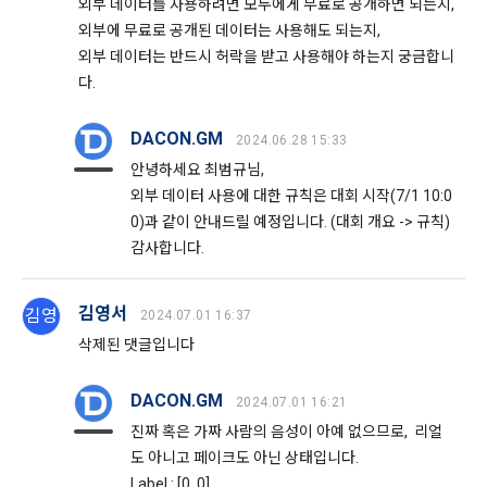
외부 데이터를 사용하려면 모두에게 무료로 공개하면 되는지,
프로모션 목적으로 개인정보를 이용합니다.
제 9 조 (구매신청 및 개인정보 제공 동의 등)
외부에 무료로 공개된 데이터는 사용해도 되는지,
1. “회원”은 “사이트” 상에서 다음 또는 이와 유사한 방법에 의하
외부 데이터는 반드시 허락을 받고 사용해야 하는지 궁금합니
닫기
확인
재발송
여 구매를 신청하며, “회사”는 이용자가 구매 신청을 함에 있어
다.
서비스 이용기록과 접속 빈도 분석, 서비스 이용에 대한 통계, 서
서 다음의 각 내용을 알기 쉽게 제공하여야 한다.
비스 분석 및 통계에 따른 맞춤 서비스 제공 및 광고 게재 등에 
개인정보를 이용합니다.
가. 재화 및 서비스 등의 검색 및 선택
DACON.GM
2024.06.28 15:33
나. 회원의 성명, 주소, 전화번호, 전자우편주소(또는 이동전화번
안녕하세요 최범규님,
호) 등의 입력
외부 데이터 사용에 대한 규칙은 대회 시작(7/1 10:0
보안, 프라이버시, 안전 측면에서 이용자가 안심하고 이용할 수 
있는 서비스 이용환경 구축을 위해 개인정보를 이용합니다.
다. 약관 내용, 청약철회권이 제한되는 서비스 등 비용 부담과 관
0)과 같이 안내드릴 예정입니다. (대회 개요 -> 규칙)
련한 내용에 대한 확인
감사합니다.
라. 이 약관에 동의하고 위 다.호의 사항을 확인하거나 거부하는 
5. 개인정보의 제공 및 처리위탁 및 국외이전
표시(예, 마우스 클릭)
김영서
김영
2024.07.01 16:37
“회사”는 원칙적으로 이용자 동의 없이 개인정보를 외부에 제공
마. 재화 및 서비스 등의 구매 신청 및 이에 관한 확인 또는 “사이
하지 않습니다.
삭제된 댓글입니다
트”의 확인에 대한 동의
바. 결제 방법의 선택
DACON.GM
2024.07.01 16:21
“회사”는 이용자의 사전 동의 없이 개인정보를 외부에 제공하지 
2. “사이트”가 제3자에게 구매자 개인정보를 제공할 필요가 있
진짜 혹은 가짜 사람의 음성이 아예 없으므로, 리얼
않습니다. 단, 이용자가 정당한 대가를 받고 허락을 한 경우, 개
는 경우 1)개인정보를 제공받는 자, 2)개인정보를 제공받는 자
인정보 제공에 직접 동의를 한 경우, 그리고 관련 법령에 의거해 
도 아니고 페이크도 아닌 상태입니다.
의 개인정보 이용 목적, 3)제공하는 개인정보의 항목, 4)개인정
데이콘에 개인정보 제출 의무가 발생한 경우, 이용자의 생명이
Label : [0, 0]