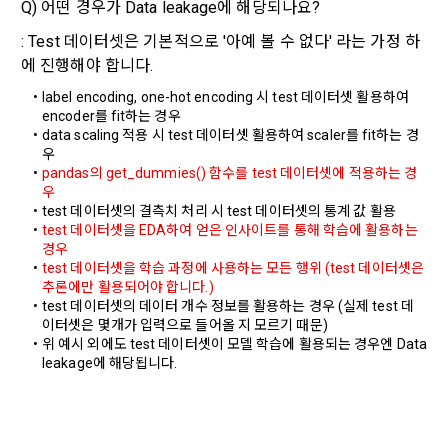
Q) 어떤 경우가 Data leakage에 해당되나요?
통한 실명확인 및 본인인증을 요청할 수 있다. "회원"은 본인인
IP Address, 쿠키, 방문일시, 서비스 이용 기록, 불량 이용 기록, 
증에 필요한 이름, 생년월일, 연락처 등을 제공하여야 한다.
: Test 데이터셋은 기본적으로 '아예 볼 수 없다' 라는 가정 하
광고 ID, 접속 환경
에 진행해야 합니다.
4. 페이스북 등 외부서비스와의 연동을 통해 이용계약을 신청할 
경우, 본 약관과 개인정보취급방침, 서비스 제공을 위해 “회
label encoding, one-hot encoding 시 test 데이터셋 활용하여 
나. 개인정보 수집방법
사”가 “회원”의 외부 서비스 계정 정보 접근 및 활용에 “동의” 또
encoder를 fit하는 경우
는 “확인”버튼을 누르면 “회사”가 웹 상의 안내 및 전자메일로 
data scaling 적용 시 test 데이터셋 활용하여 scaler를 fit하는 경
1) 회원가입 및 서비스 이용 과정에서 이용자가 개인정보 수집
“회원”에게 통지함으로써 이용계약이 성립된다.
우
에 대해 동의를 하고 직접 정보를 입력하는 경우, 해당 개인정보
pandas의 get_dummies() 함수를 test 데이터셋에 적용하는 경
를 수집
5. “회원”은 이용계약 성립 후, 당사의 동의 없이 임의로 회원 ID
우
를 변경할 수 없다.
test 데이터셋의 결측치 처리 시 test 데이터셋의 통계 값 활용
test 데이터셋을 EDA하여 얻은 인사이트를 통해 학습에 활용하는 
6. 약관 및 실정법 위반 시 “회원”의 서비스 이용 제약이 생길 수 
2) 데이콘 인재풀 등록, 기업 요금 정산, 이벤트 응모, 고객센터 
경우
있다.
문의 등의 방법으로 수집
test 데이터셋을 학습 과정에 사용하는 모든 행위 (test 데이터셋은 
추론에만 활용되어야 합니다.)
test 데이터셋의 데이터 개수 정보를 활용하는 경우 (실제 test 데
제 6 조 (개인정보)
3) 운영자를 통한 문의 과정에서 웹페이지, 메일, 팩스, 전화 등
이터셋은 몇개가 입력으로 들어올 지 모르기 때문)
위 예시 외에도 test 데이터셋이 모델 학습에 활용되는 경우엔 Data 
을 통해 이용자의 개인정보가 수집
1. “개인회원” 및 “인재회원”의 개인정보보호에 관해서는 관련법
leakage에 해당됩니다.
령 및 본 약관에서 정한 바에 의한다.
2. “회사”는 이용계약과 서비스의 원활한 이행을 위하여 “개인회
4) 오프라인에서 진행되는 이벤트, 세미나, 시상식 등에서 서면
소셜 계정으로 로그인
원” 및 “인재회원”이 “서비스”를 이용하며 제공·생산한 정보를 
데이콘 회원가입을 환영합니다. 메일 인증은 데이콘 회원가입
을 통해 개인정보가 수집
로그인 하시려면 아래 이메일로 인증이 필요합니다. 이메일을 다
수집할 수 있다.
을 위한 필수 절차입니다. 아래 이메일을 인증하여 회원가입 절