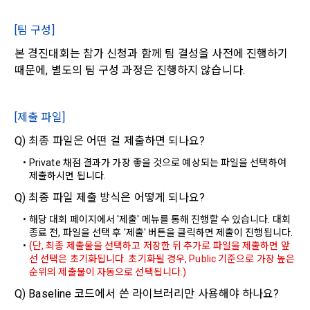
3. "개인회원"이라 함은 서비스를 이용하기 위하여 이 약관에 동
합니다.
단, 할인, 이벤트 및 이용자 맞춤형 상품 추천 등의 마케팅 정보 
의하고 "회사"와 이용 계약을 체결한 개인을 말한다.
안내 서비스가 제한됩니다.
[팀 구성]
4. “인재회원”이라 함은 “데이콘 인재풀 서비스”를 이용하기 위
개인정보 침해사고가 발생하는 경우, 추가적인 피해를 예방하고 
본 경진대회는 참가 신청과 함께 팀 결성을 사전에 진행하기 
하여 본인의 개인정보와 프로젝트, 코드 등을 공유한 자로서, 채
이미 발생한 피해를 복구하기 위해 누구에게 연락하여 어떤 도
3. 서비스 정보 수신 동의 철회
용 의뢰 “기업회원”에게 개인정보, 프로젝트, 코드 등을 제공하
때문에, 별도의 팀 구성 과정은 진행하지 않습니다.
움을 받을 수 있는지 알려 드립니다.
는 것에 동의한 “개인회원”을 말한다.
DACON에서 제공하는 마케팅 정보를 원하지 않을 경우 ‘홈>계
정관리 페이지의 하단 마케팅(대회 진행, 교육 등) 정보 수신 동
5. “기업회원”이라 함은 “회사”에 대회의 주최를 의뢰하거나, 채
의(선택)’에서 철회를 요청할 수 있습니다.
[제출 파일]
그 무엇보다도, 개인정보와 관련하여 데이콘과 이용자 간의 권
용 의뢰 서비스 등을 이용하기 위해 “회사”와 일정 계약을 한 개
리 및 의무 관계를 규정하여 이용자의 ‘개인정보자기결정권’을 
인 또는 법인을 말한다.
또한 향후 마케팅 활용에 새롭게 동의하고자 하는 경우에는 ‘홈>
Q) 최종 파일은 어떤 걸 제출하면 되나요?
보장하는 수단이 됩니다.
계정관리 페이지의 하단 마케팅(대회 진행, 교육 등) 정보 수신 
6. “해커톤”이라 함은 “회사”가 “사이트”에 출제한 문제에 “개인
Private 채점 결과가 가장 좋을 것으로 예상되는 파일을 선택하여 
동의(선택)’에서 동의하실 수 있습니다.
회원”이 AI 코드를 제출하고, “회사”는 이를 평가하여 우수작을 
제출하시면 됩니다.
선정하는 제반 행위를 말한다.
2. 개인정보의 수집 및 이용목적
Q) 최종 파일 제출 방식은 어떻게 되나요?
7. “대회"라 함은 “기업회원”이 인력을 채용하거나 또는 솔루션
2021.05.25
데이콘 주식회사(이하 “회사”)는 다음 목적을 위하여 개인정보
해당 대회 페이지에서 '제출' 메뉴를 통해 진행할 수 있습니다. 대회 
을 크라우드소싱하기 위하여 “회사"에 의뢰하는 경연대회 또는 
를 수집하고 있으며, 다음 목적 이외의 용도로는 수집한 개인정
종료 전, 파일을 선택 후 '제출' 버튼을 클릭하면 제출이 진행됩니다.
해커톤, AI해커톤, AI경진대회 등을 말한다.
보를 이용하지 않습니다.
(단, 최종 제출물을 선택하고 저장한 뒤 추가로 파일을 제출하면 앞
[데이콘] 회원가입 인증메일
메일 인증 필요
8. “교육”이라 함은 “회사”가  제공하는 교육컨텐츠를 포함한 온
선 선택은 초기화됩니다. 초기화될 경우, Public 기준으로 가장 높은 
순위의 제출물이 자동으로 선택됩니다.)
라인/오프라인 교육서비스를 말한다.
1) 회원관리
Q) Baseline 코드에서 쓴 라이브러리만 사용해야 하나요?
9. "아이디"라 함은 회원의 식별과 회원의 서비스 이용을 위하여 
회원제 서비스 이용에 따른 본인확인, 본인의 의사확인, 고객문
"회원"이 가입 시 사용한 이메일 주소를 말한다.