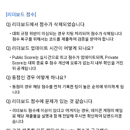
3. 수집하는 개인정보 항목 및 수집방법
3. "회사"는 "서비스"에 대해 별도의 이용약관 또는 정책(이하 
“별도약관”)을 둘 수 있으며, 그 내용이 이 약관과 충돌하는 경우 
가. 수집하는 개인정보의 항목
“별도약관”이 우선하여 적용된다.
[리더보드 점수]
4. “회사”의 영업상 중요한 사유 또는 관계 법령에 의한 변경사
Q) 리더보드에서 점수가 삭제되었습니다.
1) 회원가입 시 수집하는 항목
유가 있을 때, 약관을 변경할 수 있으며, 약관을 개정할 경우에는 
대회 규정 위반이 의심되는 경우 치팅 처리되어 점수가 삭제됩니다. 
적용일자 및 개정사유를 명시하여 현행 약관과 함께 “회사” 홈페
필수 항목 : 아이디, 비밀번호, 이름, 닉네임, 이메일
점수 복구를 위해서는 코드를 제출하여 검증을 받아야 합니다.
이지의 공지게시판에 그 적용일자 7일 이전부터 적용일자 전일
선택 항목 : 휴대폰번호, 생년월일, 국가, 직업
까지 공지한다.
Q) 리더보드 업데이트 시간이 어떻게 되나요?
5. '회사' 약관의 조항에 따른 정책을 제정 및 변경할 권리를 가지
Public Score는 실시간으로 최고 점수가 업데이트되며, Private 
며, 정책 또한 개정될 시에는 적용일자와 개정사유를 명시하여 
데이콘 내의 개별 서비스 이용, 상금 및 상품 지급 과정에서 해당 
Score는 대회 종료 후 점수 계산에 오류가 없는지 내부 확인을 거친 
“회사” 홈페이지의 공지게시판에 그 적용일자 7일 이전부터 적
서비스의 이용자에 한해 추가 개인정보 수집이 발생할 수 있습
뒤 공개됩니다.
용일자 전일까지 공지한다.
니다. 추가로 개인정보를 수집할 경우에는 해당 개인정보 수집 
Q) 동점인 경우 어떻게 하나요?
시점에서 이용자에게 ‘수집하는 개인정보 항목, 개인정보의 수
6. "회원"은 변경된 약관에 대해 거부할 권리가 있다. "회원"은 변
동점의 경우 해당 점수를 먼저 기록한 팀이 높은 순위에 위치하게 됩
집 및 이용목적, 개인정보의 보관기간’에 대해 안내 드리고 동의
경된 약관이 공지된 지 15일 이내에 거부의사를 표명할 수 있다. 
니다.
를 받습니다.
"회원"이 거부하는 경우 본 서비스 제공자인 "회사"는 15일의 기
Q) 리더보드 점수에 문제가 있는 것 같습니다.
간을 정하여 "회원"에게 사전 통지 후 당해 "회원"과의 계약을 해
지할 수 있다. 만약, "회원"이 거부의사를 표시하지 않거나, 전항
리더보드 점수에 이상이 있다고 여겨지는 경우, 데이콘 계정의 메일
2) 데이콘 인재풀 등록 시 수집하는 항목
에 따라 시행일 이후에 "서비스"를 이용하는 경우에는 동의한 것
로 해당 제출물을 설명과 함께 전달해 주시면 확인하여 답변드리겠
필수 항목: 이름, 이메일, 핸드폰 번호, 경력, 신입/경력 해당 사항 
으로 간주한다.
습니다.
여부, 사용 가능한 프로그래밍 언어 및 사용 경험, 프로젝트 또는 