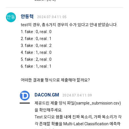
보를 제공받는 자의 개인정보 보유 및 이용 기간을 구매자에게 
나 안전에 급박한 위험이 확인되어 이를 해소하기 위한 경우에 
알리고 동의를 받아야 한다. (동의를 받은 사항이 변경되는 경우
한하여 개인정보를 제공하고 있습니다.
에도 같다.)
안동혁
안동
2024.07.04 11:05
3. “사이트”가 제3자에게 구매자의 개인정보를 취급할 수 있도
test의 경우, 총 6가지 경우의 수가 있다고 안내 받았습니다.
"회사"는 개인정보를 1. 개인정보의 수집 및 이용목적에서 고지
록 업무를 위탁하는 경우에는 1)개인정보 취급위탁을 받는 자, 
1. fake : 0, real : 0
한 범위 내에서 사용하며, 이용자의 사전 동의 없이 동 범위를 초
2)개인정보 취급위탁을 하는 업무의 내용을 구매자에게 알리고 
2. fake : 0, real : 1
과하여 이용하지 않습니다.
동의를 받아야 한다. (동의를 받은 사항이 변경되는 경우에도 같
3. fake : 0, real : 2
다.) 다만, 서비스 제공에 관한 계약 이행을 위해 필요하고 구매
4. fake : 1, real : 0
자의 편의증진과 관련된 경우에는 「정보통신망 이용촉진 및 
가. 처리위탁
5. fake : 2, real : 0
정보보호 등에 관한 법률」에서 정하고 있는 방법으로 개인정
6. fake : 1, real : 1
보 취급방침을 통해 알림으로써 고지 절차와 동의 절차를 거치
"회사"는 서비스 향상을 위해서 아래와 같이 개인정보를 위탁하
지 아니한다.
고 있으며, 관계 법령에 따라 위탁계약 시 개인정보가 안전하게 
관리될 수 있도록 필요한 사항을 규정하고 있습니다. 변동사항 
어떠한 결과물 형식으로 제출해야 할까요?
발생 시 공지사항 또는 개인정보취급방침을 통해 고지하도록 하
제 10 조 (계약의 성립)
겠습니다.
DACON.GM
2024.07.04 11:09
1. “사이트”는 제9조와 같은 구매 신청에 대하여 다음 각 호에 해
제공드린 제출 양식 파일(sample_submission.csv)
당하면 승낙하지 않을 수 있다. 다만, 미성년자와 계약을 체결하
수탁업체              위탁업무내용
을 확인해주세요.
는 경우에는 법정대리인의 동의를 얻지 못하면 미성년자 본인 
Test 오디오 샘플 내에 진짜 목소리, 가짜 목소리가 각
또는 법정대리인이 계약을 취소할 수 있다는 내용을 고지하여야 
지엔유 세무회계    대회 수상자에 따른 소득신고 대행
각 존재할 확률을 Multi-Label Classification 예측하
한다.
Mailchimp         뉴스레터 발송 대행 