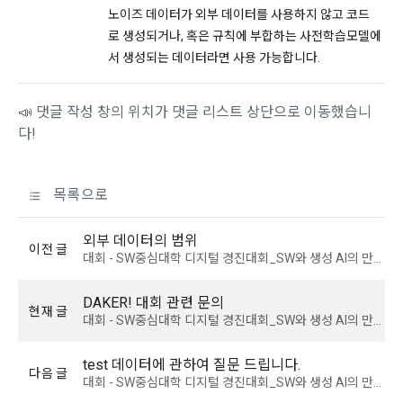
노이즈 데이터가 외부 데이터를 사용하지 않고 코드
이용자가 데이콘을 통해 채용 서비스에 지원하는 경우, 채용 절
라. 전자화폐에 의한 결제
로 생성되거나, 혹은 규칙에 부합하는 사전학습모델에
차 진행을 위해 채용 의뢰 ‘기업 회원’에게 이용자의 연락처 등 
마. 마일리지 등 “사이트”가 지급한 포인트에 의한 결제
서 생성되는 데이터라면 사용 가능합니다.
개인정보를 제공. 
바. “사이트”와 계약을 맺었거나 “사이트”가 인정한 상품권에 의
한 결제
📣 댓글 작성 창의 위치가 댓글 리스트 상단으로 이동했습니
3) 매각, 인수합병
사. 기타 전자적 지급 방법에 의한 대금 지급 등
다!
서비스 제공자의 권리, 의무가 승계 또는 이전되는 경우 이를 반
드시 사전에 고지하며 이용자의 개인정보에 대한 동의철회의 선
제 12 조 (수신확인통지․구매 신청 변경 및 취소)
택권을 부여합니다. 
목록으로
1. “사이트”는 이용자의 구매 신청이 있는 경우 이용자에게 수신
확인통지를 한다.
4) 다만, 아래의 경우에는 예외로 합니다.
외부 데이터의 범위
이전 글
2. 수신확인통지를 받은 이용자는 의사표시의 불일치 등이 있는 
대회 - SW중심대학 디지털 경진대회_SW와 생성 AI의 만남 : AI 부문
관계법령에 의거하거나, 수사 목적으로 법령에 정해진 절차와 
경우에는 수신확인통지를 받은 후 즉시 구매 신청 변경 및 취소
방법에 따라 수사기관의 요구가 있는 경우
를 요청할 수 있고 “사이트”는 제공 전에 이용자의 요청이 있는 
DAKER! 대회 관련 문의
현재 글
경우에는 지체 없이 그 요청에 따라 처리하여야 한다. 다만 이미 
대회 - SW중심대학 디지털 경진대회_SW와 생성 AI의 만남 : AI 부문
대금을 지불한 경우에는 제15조의 청약철회 등에 관한 규정에 
다. 다음의 경우에 한하여 회원의 개인정보를 해외에 제공 또는 
따른다.
보관하고 있습니다. 
test 데이터에 관하여 질문 드립니다.
다음 글
대회 - SW중심대학 디지털 경진대회_SW와 생성 AI의 만남 : AI 부문
1) 국외 기업 회원