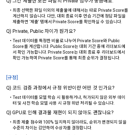
Q) 그간 제출한 모든 파일의 Private 점수가 궁금해요.
대회 코드 링크1개, 구직 의향,
 희망근무지역
제 4 조 (약관의 해석)
최종 선택한 파일 이외의 제출물에 대해서는 따로 Private Score를 
선택 항목: 프로젝트 또는 대회 코드 링크(추가분), 기타 수상 경
계산하지 않습니다. 다만, 대회 종료 이후 연습 기간에 정답 파일을 
1. 이 약관에서 규정하지 않은 사항에 관해서는 약관의규제등에
력, 개인 운영 사이트 링크(GitHub, Linkedin 등) ,영상, ppt 
제출하면 '제출' 탭에서 Private Score를 확인하실 수 있습니다.
관한법률, 전기통신기본법, 전기통신사업법, 정보통신망이용촉
Q) Private, Public 차이가 뭔가요?
진등에관한법률, 전자상거래 등에서의 소비자보호에 관한 법률, 
3) 모바일 서비스 이용 시 수집되는 항목
전자문서 및 전자거래기본법, 전자금융거래법, 전자서명법, 소
Test 데이터를 특정한 비율로 나누어 Private Score와 Public 
비자기본법 등의 관계법령에 따른다.
모바일 서비스의 특성상 단말기 모델 정보가 수집될 수 있으나, 
Score를 계산합니다. Public Score는 대회 기간 중에 리더보드에
서 확인 가능합니다. Private Score는 대회 종료 후 리더보드에서 
이는 개인을 식별할 수 없는 형태입니다.
2. "회원"이 "회사"와 개별 계약을 체결하여 서비스를 이용하는 
확인 가능하며 Private Score를 통해 최종 순위가 결정됩니다.
경우에는 개별 계약이 우선한다.
4) 보상금 지급 시 수집하는 항목
[규정]
제 5 조 (이용계약의 성립)
필수항목: 본인 계좌정보(은행, 계좌번호), 주민등록번호(근거 : 
소득세법)
Q) 코드 검증 과정에서 규정 위반이란 어떤 것 인가요?
1. "회원"이 이용신청(회원가입 신청) 작성 후에 "회사"가 웹 상
의 안내를 "회원"에게 통지함으로써 이용계약이 성립된다.
Test 데이터를 모델 학습 시 활용하거나, 허가되지 않은 외부 데이
터 및 사전 학습 모델 사용 시 규정 위반 처리될 수 있습니다.
2. “회사”는 "회사"의 ‘데이콘 인재풀 등록’ 서비스를 이용하고자 
5) 채용 합격 시, 기업의 요금 산정을 위한 수집 항목
하는 자가 본 약관과 개인정보취급방침을 읽고 이에 대하여 "동
Q) GPU로 인해 결과물 재현이 되지 않아도 괜찮나요?
필수항목: 합격자의 연봉정보
의" 또는 "제출하기" 버튼을 누르는 경우 이를 서비스 이용에 대
최종 제출 점수와 100% 일치하지 않더라도, 순위가 변경되지 않을 
한 신청으로 간주한다.
수준의 차이는 감안하여 수상자를 결정합니다.
3. 제2항 신청에 있어 "회사"는 "회원"의 종류에 따라 전문기관을 
6) 서비스 이용과정이나 사업처리 과정에서 자동 수집되는 항목