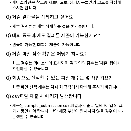
베이스라인은 참고용 자료이므로, 참가자분들만의 코드를 작성해 
의에 대한 응답, 새로운 정보의 소개 및 고지사항 전달
주시면 됩니다.
10. "비밀번호"라 함은 "회사"의 서비스를 이용하려는 사람이 아
이디를 부여받은 자와 동일인임을 확인하고 "회원"의 권익을 보
Q) 제출 결과물을 삭제하고 싶어요
호하기 위하여 "회원"이 선정한 문자와 숫자의 조합 또는 이와 
2) 서비스 제공에 관한 계약 이행 및 서비스 제공에 따른 요금정
제출 결과물을 개별 삭제하는 것은 불가능합니다.
동일한 용도로 쓰이는 “사이트”에서 자동 생성된 인증코드를 말
산
한다.
Q) 대회 종료 후에도 결과물 제출이 가능한가요?
본인인증, 채용정보 매칭 및 컨텐츠 제공을 위한 개인식별, 회원 
간의 상호 연락, 구매 및 요금 결제, 물품 및 증빙발송, 부정 이용
연습이 가능한 대회는 제출이 가능합니다.
방지와 비인가 사용방지
제 3 조 (효력의 발생 및 변경)
Q) 제출 파일 점수 확인은 어떻게 하나요?
본 약관은 온라인을 통하여 “회원”에게 공시함으로써 효력을 발
최고 점수는 리더보드에 표시되며 각 파일의 점수는 '제출' 탭에서 
생한다.
3) 서비스 개발 및 마케팅ㆍ광고 활용
확인하실 수 있습니다.
1. "회사"는 이 약관의 내용과 상호, 영업소 소재지, 대표자의 성
맞춤 서비스 제공, 서비스 안내 및 이용권유, 서비스 개선 및 신
Q) 최종으로 선택할 수 있는 파일 개수는 몇 개인가요?
명, 사업자등록번호, 연락처 등을 "회원"이 알 수 있도록 초기 화
규 서비스 개발을 위한 통계 및 접속빈도 파악, 통계학적 특성에 
최종 파일 선택 개수는 각 대회 규칙에서 확인해 주시기 바랍니다.
면에 게시하거나 기타의 방법으로 "회원"에게 공지해야 한다.
따른 광고, 이벤트 정보 및 참여기회 제공
Q) csv파일 제출 시 에러가 발생합니다.
2. "회사"는 약관의규제등에관한법률, 전기통신기본법, 전기통
신사업법, 정보통신망이용촉진등에관한법률, 전자상거래 등에
제공된 sample_submission.csv 파일과 제출 파일의 행, 열 의 크
4) 고용 및 취업동향 파악을 위한 통계학적 분석, 서비스 고도화
서의 소비자보호에 관한 법률, 전자문서 및 전자거래기본법, 전
기가 동일해야 합니다. 만약 해당 부분이 일치하지 않을 경우 에러가 
를 위한 데이터 분석
자금융거래법, 전자서명법, 소비자기본법, 개인정보보호법 등 
발생할 수 있습니다.
관련법을 위배하지 않는 범위에서 이 약관을 개정할 수 있다.