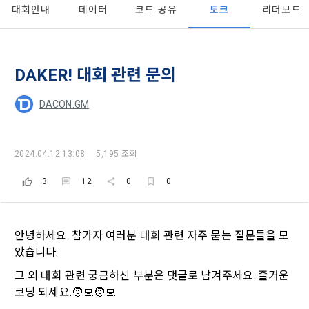
0 / 800
0
대회안내
데이터
코드 공유
토크
리더보드
비스를 이용하는 조건 및 절차에 관한 필요한 사항을 약속하여 
DACON이 제공하는 이용자 맞춤형 서비스 및 상품 추천, 각종 
규정하는 데 그 목적이 있다. “회원”은 모든 약관에 동의해야 하
경품 행사, 이벤트, 경진대회 홍보 목적 등의 광고성 정보를 전자
데이콘은 이용자 개인정보 보호를 여러 경영요소 가운데 최
적립 XP
사용 XP
며, 어떤 방식이든 본 서비스를 사용한다는 것은 “회원”이 본 약
우편이나 
0
0
우선의 가치로 두고 있습니다. 데이콘주식회사(이하 ‘데이콘’ 또
관의 전부에 동의한다는 것을 의미하며 본 약관은 “회원”이 서비
DAKER! 대회 관련 문의
는 ‘회사’)는 서비스 기획부터 종료까지 정보통신망 이용촉진 및 
서신우편, 문자(SMS 또는 카카오 알림톡), 푸시, 전화 등을 통해 
스를 사용하는 동안 계속 유효하다. 본 약관은 저작권 분쟁 정책
정보보호 등에 관한 법률(이하 ‘정보통신망법’), 개인정보보호법 
이용자에게 제공합니다.
의 조항을 포함한다.
등 국내의 개인정보 보호 법령을 철저히 준수합니다.
DACON.GM
- 마케팅 수신 동의는 거부하실 수 있으며 동의 이후에라도 고객
제 2 조 (용어의 정의)
1. 개인정보처리방침의 의의
의 의사에 따라 동의를 철회할 수 있습니다.
이 약관에서 사용하는 용어의 정의는 아래와 같다.
2024.04.12 13:08
5,195 조회
데이콘이 어떤 정보를 수집하고, 수집한 정보를 어떻게 사용하
동의를 거부 하시더라도 DACON에서 제공하는 서비스의 이용
1."사이트"라 함은 "회사"가 서비스를 "회원"에게 제공하기 위하
며, 필요에 따라 누구와 이를 공유(‘위탁 또는 제공’)하며, 이용목
에 제한이 되지 않습니다.
3
12
0
0
여 컴퓨터 등 정보 통신 설비를 이용하여 설정한 가상의 영업장 
적을 달성한 정보를 언제, 어떻게 파기 하는지 등 ‘개인정보의 한
단, 할인, 이벤트 및 이용자 맞춤형 상품 추천 등의 마케팅 정보 
또는 "회사"가 운영하는 아래 웹사이트를 말한다.
살이’와 관련한 정보를 투명하게 제공합니다.
안내 서비스가 제한됩니다.
가. ***.dacon.io
안녕하세요. 참가자 여러분 대회 관련 자주 묻는 질문들을 모
2. "서비스"라 함은 “대회”, “교육”, “인재풀 등록” 등 사이트에서 
았습니다.
정보주체로서 이용자는 자신의 개인정보에 대해 어떤 권리를 가
2. 미동의 시 불이익 사항
제공하는 모든 서비스를 말한다. 그 외 "회사"가 운영하는 사이
지고 있으며, 이를 어떤 방법과 절차로 행사할 수 있는지를 알려 
그 외 대회 관련 궁금하신 부분은 댓글로 남겨주세요. 즐거운 
트를 통해 개인이 등록한 자료를 DB화하여 각각의 목적에 맞게 
개인정보보호법 제22조 제5항에 의해 선택정보 사항에 대해서
드립니다. 또한, 법정대리인(부모 등)이 만14세 미만 아동의 개
분류, 가공, 집계하여 정보를 제공하는 서비스를 포함한다.
코딩 되세요.🧑‍💻🧑‍💻
는 동의 거부 하시더라도 서비스 이용에 제한되지 않습니다.
인정보 보호를 위해 어떤 권리를 행사할 수 있는지도 함께 안내