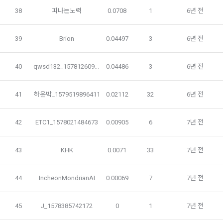
나. 개인정보 수집방법
사”가 “회원”의 외부 서비스 계정 정보 접근 및 활용에 “동의” 또
38
피나는노력
0.0708
1
6년 전
는 “확인”버튼을 누르면 “회사”가 웹 상의 안내 및 전자메일로 
1) 회원가입 및 서비스 이용 과정에서 이용자가 개인정보 수집
“회원”에게 통지함으로써 이용계약이 성립된다.
에 대해 동의를 하고 직접 정보를 입력하는 경우, 해당 개인정보
39
Brion
0.04497
3
6년 전
를 수집
5. “회원”은 이용계약 성립 후, 당사의 동의 없이 임의로 회원 ID
를 변경할 수 없다.
닫기
확인
재발송
40
qwsd132_1578126092986
0.04486
3
6년 전
6. 약관 및 실정법 위반 시 “회원”의 서비스 이용 제약이 생길 수 
2) 데이콘 인재풀 등록, 기업 요금 정산, 이벤트 응모, 고객센터 
있다.
문의 등의 방법으로 수집
41
하윤박_1579519896411
0.02112
32
6년 전
제 6 조 (개인정보)
3) 운영자를 통한 문의 과정에서 웹페이지, 메일, 팩스, 전화 등
42
ETC1_1578021484673
0.00905
6
7년 전
을 통해 이용자의 개인정보가 수집
1. “개인회원” 및 “인재회원”의 개인정보보호에 관해서는 관련법
령 및 본 약관에서 정한 바에 의한다.
2. “회사”는 이용계약과 서비스의 원활한 이행을 위하여 “개인회
43
KHK
0.0071
33
7년 전
4) 오프라인에서 진행되는 이벤트, 세미나, 시상식 등에서 서면
원” 및 “인재회원”이 “서비스”를 이용하며 제공·생산한 정보를 
을 통해 개인정보가 수집
수집할 수 있다.
44
IncheonMondrianAI
0.00069
7
7년 전
3. “개인회원” 및 “인재회원”은 언제든지 원하는 경우에 서비스
5) 데이콘과 제휴한 외부 기업이나 단체로부터 개인정보를 제공
에 제공한 개인정보의 수집과 이용에 대한 동의를 철회할 수 있
받을 수 있으며, 이러한 경우에는 정보통신망법에 따라 제휴사
45
J_1578385742172
0
1
7년 전
다. 다만 그 경우에는 일정 부분 서비스의 이용이 제한될 수 있
에서 이용자에게 개인정보 제공 동의 등을 받은 후에 데이콘에 
다.