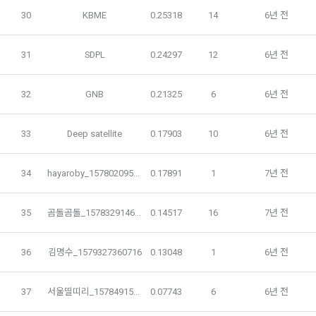
진등에관한법률, 전자상거래 등에서의 소비자보호에 관한 법률, 
30
KBME
0.25318
14
6년 전
3) 모바일 서비스 이용 시 수집되는 항목
전자문서 및 전자거래기본법, 전자금융거래법, 전자서명법, 소
비자기본법 등의 관계법령에 따른다.
모바일 서비스의 특성상 단말기 모델 정보가 수집될 수 있으나, 
이는 개인을 식별할 수 없는 형태입니다.
31
SDPL
0.24297
12
6년 전
2. "회원"이 "회사"와 개별 계약을 체결하여 서비스를 이용하는 
경우에는 개별 계약이 우선한다.
32
GNB
0.21325
6
6년 전
4) 보상금 지급 시 수집하는 항목
제 5 조 (이용계약의 성립)
필수항목: 본인 계좌정보(은행, 계좌번호), 주민등록번호(근거 : 
소득세법)
33
Deep satellite
0.17903
10
6년 전
1. "회원"이 이용신청(회원가입 신청) 작성 후에 "회사"가 웹 상
의 안내를 "회원"에게 통지함으로써 이용계약이 성립된다.
2. “회사”는 "회사"의 ‘데이콘 인재풀 등록’ 서비스를 이용하고자 
34
hayaroby_1578020957710
0.17891
1
7년 전
5) 채용 합격 시, 기업의 요금 산정을 위한 수집 항목
하는 자가 본 약관과 개인정보취급방침을 읽고 이에 대하여 "동
필수항목: 합격자의 연봉정보
의" 또는 "제출하기" 버튼을 누르는 경우 이를 서비스 이용에 대
35
곰돌곰돌_1578329146406
0.14517
16
7년 전
한 신청으로 간주한다.
3. 제2항 신청에 있어 "회사"는 "회원"의 종류에 따라 전문기관을 
6) 서비스 이용과정이나 사업처리 과정에서 자동 수집되는 항목
36
김명수_1579327360716
0.13048
1
6년 전
통한 실명확인 및 본인인증을 요청할 수 있다. "회원"은 본인인
IP Address, 쿠키, 방문일시, 서비스 이용 기록, 불량 이용 기록, 
증에 필요한 이름, 생년월일, 연락처 등을 제공하여야 한다.
광고 ID, 접속 환경
37
서울띨띠리_1578491501722
0.07743
6
6년 전
4. 페이스북 등 외부서비스와의 연동을 통해 이용계약을 신청할 
경우, 본 약관과 개인정보취급방침, 서비스 제공을 위해 “회