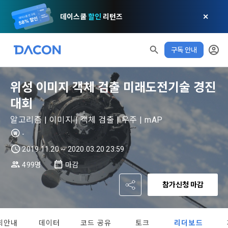
데이스쿨
할인
리턴즈
✕
구독 안내
위성 이미지 객체 검출 미래도전기술 경진
대회
모두 읽음
모두 삭제
닫기
알림
0
알고리즘 | 이미지 | 객체 검출 | 우주 | mAP
✕
MY XP
마케팅 정보 수신 동의
개인정보 처리방침
이용약관
XP 안내
-
LEVEL 1
다음 레벨까지
150 XP
2019.11.20 ~ 2020.03.20 23:59
0/150 XP
제 1 조 (목적)
1. 광고성 정보의 이용목적 
데이콘 개인정보 처리방침
499명
마감
오늘의 XP
전체 XP
본 약관은 데이콘 주식회사(이하 “회사”)와 “회원” 간에 정보 서
(2021.05.24 본)
0 / 800
0
참가신청 마감
비스를 이용하는 조건 및 절차에 관한 필요한 사항을 약속하여 
DACON이 제공하는 이용자 맞춤형 서비스 및 상품 추천, 각종 
규정하는 데 그 목적이 있다. “회원”은 모든 약관에 동의해야 하
경품 행사, 이벤트, 경진대회 홍보 목적 등의 광고성 정보를 전자
데이콘은 이용자 개인정보 보호를 여러 경영요소 가운데 최
적립 XP
사용 XP
며, 어떤 방식이든 본 서비스를 사용한다는 것은 “회원”이 본 약
우편이나 
0
0
우선의 가치로 두고 있습니다. 데이콘주식회사(이하 ‘데이콘’ 또
관의 전부에 동의한다는 것을 의미하며 본 약관은 “회원”이 서비
회안내
데이터
코드 공유
토크
리더보드