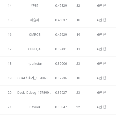
한다.
14
YP87
0.47829
32
6년 전
본인인증, 채용정보 매칭 및 컨텐츠 제공을 위한 개인식별, 회원 
간의 상호 연락, 구매 및 요금 결제, 물품 및 증빙발송, 부정 이용
방지와 비인가 사용방지
제 3 조 (효력의 발생 및 변경)
15
하슬라
0.46037
18
6년 전
본 약관은 온라인을 통하여 “회원”에게 공시함으로써 효력을 발
생한다.
3) 서비스 개발 및 마케팅ㆍ광고 활용
16
OMROB
0.42629
19
6년 전
1. "회사"는 이 약관의 내용과 상호, 영업소 소재지, 대표자의 성
맞춤 서비스 제공, 서비스 안내 및 이용권유, 서비스 개선 및 신
명, 사업자등록번호, 연락처 등을 "회원"이 알 수 있도록 초기 화
규 서비스 개발을 위한 통계 및 접속빈도 파악, 통계학적 특성에 
17
CBNU_AI
0.39431
11
6년 전
면에 게시하거나 기타의 방법으로 "회원"에게 공지해야 한다.
따른 광고, 이벤트 정보 및 참여기회 제공
2. "회사"는 약관의규제등에관한법률, 전기통신기본법, 전기통
18
nparkstar
0.39006
23
6년 전
신사업법, 정보통신망이용촉진등에관한법률, 전자상거래 등에
4) 고용 및 취업동향 파악을 위한 통계학적 분석, 서비스 고도화
서의 소비자보호에 관한 법률, 전자문서 및 전자거래기본법, 전
를 위한 데이터 분석
자금융거래법, 전자서명법, 소비자기본법, 개인정보보호법 등 
19
GDAI초호기_1578823514101
0.37736
18
6년 전
관련법을 위배하지 않는 범위에서 이 약관을 개정할 수 있다.
3. 수집하는 개인정보 항목 및 수집방법
3. "회사"는 "서비스"에 대해 별도의 이용약관 또는 정책(이하 
20
Duck_Debug_1578998023524
0.35927
23
6년 전
“별도약관”)을 둘 수 있으며, 그 내용이 이 약관과 충돌하는 경우 
가. 수집하는 개인정보의 항목
“별도약관”이 우선하여 적용된다.
21
DevKor
0.35847
22
6년 전
4. “회사”의 영업상 중요한 사유 또는 관계 법령에 의한 변경사
1) 회원가입 시 수집하는 항목
유가 있을 때, 약관을 변경할 수 있으며, 약관을 개정할 경우에는 