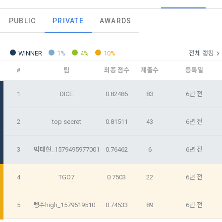
는 ‘회사’)는 서비스 기획부터 종료까지 정보통신망 이용촉진 및 
서신우편, 문자(SMS 또는 카카오 알림톡), 푸시, 전화 등을 통해 
스를 사용하는 동안 계속 유효하다. 본 약관은 저작권 분쟁 정책
정보보호 등에 관한 법률(이하 ‘정보통신망법’), 개인정보보호법 
이용자에게 제공합니다.
의 조항을 포함한다.
PUBLIC
PRIVATE
AWARDS
등 국내의 개인정보 보호 법령을 철저히 준수합니다.
- 마케팅 수신 동의는 거부하실 수 있으며 동의 이후에라도 고객
제 2 조 (용어의 정의)
WINNER
1%
4%
10%
전체 랭킹
1. 개인정보처리방침의 의의
의 의사에 따라 동의를 철회할 수 있습니다.
이 약관에서 사용하는 용어의 정의는 아래와 같다.
데이콘이 어떤 정보를 수집하고, 수집한 정보를 어떻게 사용하
동의를 거부 하시더라도 DACON에서 제공하는 서비스의 이용
#
팀
최종 점수
제출수
등록일
1."사이트"라 함은 "회사"가 서비스를 "회원"에게 제공하기 위하
며, 필요에 따라 누구와 이를 공유(‘위탁 또는 제공’)하며, 이용목
에 제한이 되지 않습니다.
여 컴퓨터 등 정보 통신 설비를 이용하여 설정한 가상의 영업장 
적을 달성한 정보를 언제, 어떻게 파기 하는지 등 ‘개인정보의 한
1
DICE
0.82485
83
6년 전
단, 할인, 이벤트 및 이용자 맞춤형 상품 추천 등의 마케팅 정보 
또는 "회사"가 운영하는 아래 웹사이트를 말한다.
살이’와 관련한 정보를 투명하게 제공합니다.
안내 서비스가 제한됩니다.
가. ***.dacon.io
2
top secret
0.81511
43
6년 전
2. "서비스"라 함은 “대회”, “교육”, “인재풀 등록” 등 사이트에서 
정보주체로서 이용자는 자신의 개인정보에 대해 어떤 권리를 가
2. 미동의 시 불이익 사항
제공하는 모든 서비스를 말한다. 그 외 "회사"가 운영하는 사이
지고 있으며, 이를 어떤 방법과 절차로 행사할 수 있는지를 알려 
트를 통해 개인이 등록한 자료를 DB화하여 각각의 목적에 맞게 
3
박태현_1579495977001
0.76462
6
6년 전
개인정보보호법 제22조 제5항에 의해 선택정보 사항에 대해서
드립니다. 또한, 법정대리인(부모 등)이 만14세 미만 아동의 개
분류, 가공, 집계하여 정보를 제공하는 서비스를 포함한다.
는 동의 거부 하시더라도 서비스 이용에 제한되지 않습니다.
인정보 보호를 위해 어떤 권리를 행사할 수 있는지도 함께 안내
3. "개인회원"이라 함은 서비스를 이용하기 위하여 이 약관에 동
합니다.
단, 할인, 이벤트 및 이용자 맞춤형 상품 추천 등의 마케팅 정보 
4
TGO7
0.7503
22
6년 전
의하고 "회사"와 이용 계약을 체결한 개인을 말한다.
안내 서비스가 제한됩니다.
4. “인재회원”이라 함은 “데이콘 인재풀 서비스”를 이용하기 위
개인정보 침해사고가 발생하는 경우, 추가적인 피해를 예방하고 
5
펭수high_1579519510833
0.74533
89
6년 전
[데이콘] 회원가입 인증메일
메일 인증 필요
하여 본인의 개인정보와 프로젝트, 코드 등을 공유한 자로서, 채
이미 발생한 피해를 복구하기 위해 누구에게 연락하여 어떤 도
3. 서비스 정보 수신 동의 철회