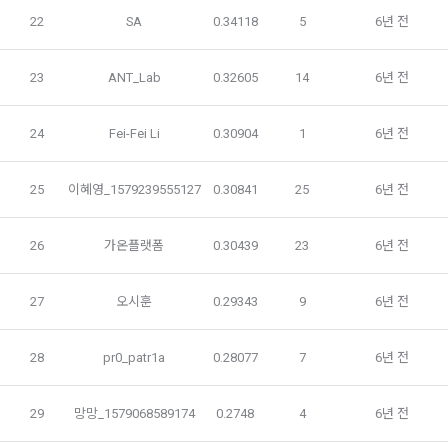
적용일자 및 개정사유를 명시하여 현행 약관과 함께 “회사” 홈페
22
SA
0.34118
5
6년 전
필수 항목 : 아이디, 비밀번호, 이름, 닉네임, 이메일
이지의 공지게시판에 그 적용일자 7일 이전부터 적용일자 전일
선택 항목 : 휴대폰번호, 생년월일, 국가, 직업
까지 공지한다.
23
ANT_Lab
0.32605
14
6년 전
5. '회사' 약관의 조항에 따른 정책을 제정 및 변경할 권리를 가지
며, 정책 또한 개정될 시에는 적용일자와 개정사유를 명시하여 
데이콘 내의 개별 서비스 이용, 상금 및 상품 지급 과정에서 해당 
24
Fei-Fei Li
0.30904
1
6년 전
“회사” 홈페이지의 공지게시판에 그 적용일자 7일 이전부터 적
서비스의 이용자에 한해 추가 개인정보 수집이 발생할 수 있습
용일자 전일까지 공지한다.
니다. 추가로 개인정보를 수집할 경우에는 해당 개인정보 수집 
시점에서 이용자에게 ‘수집하는 개인정보 항목, 개인정보의 수
6. "회원"은 변경된 약관에 대해 거부할 권리가 있다. "회원"은 변
25
이혜영_1579239555127
0.30841
25
6년 전
집 및 이용목적, 개인정보의 보관기간’에 대해 안내 드리고 동의
경된 약관이 공지된 지 15일 이내에 거부의사를 표명할 수 있다. 
를 받습니다.
"회원"이 거부하는 경우 본 서비스 제공자인 "회사"는 15일의 기
26
가온플랫폼
0.30439
23
6년 전
간을 정하여 "회원"에게 사전 통지 후 당해 "회원"과의 계약을 해
지할 수 있다. 만약, "회원"이 거부의사를 표시하지 않거나, 전항
2) 데이콘 인재풀 등록 시 수집하는 항목
에 따라 시행일 이후에 "서비스"를 이용하는 경우에는 동의한 것
27
오시훈
0.29343
9
6년 전
필수 항목: 이름, 이메일, 핸드폰 번호, 경력, 신입/경력 해당 사항 
으로 간주한다.
소셜 계정으로 로그인
여부, 사용 가능한 프로그래밍 언어 및 사용 경험, 프로젝트 또는 
데이콘 회원가입을 환영합니다. 메일 인증은 데이콘 회원가입
로그인 하시려면 아래 이메일로 인증이 필요합니다. 이메일을 다
을 위한 필수 절차입니다. 아래 이메일을 인증하여 회원가입 절
28
pr0_patr1a
0.28077
7
6년 전
대회 코드 링크1개, 구직 의향,
 희망근무지역
시 보내시겠습니까?
구글 로그인
차를 완료하여 주시기 바랍니다.
제 4 조 (약관의 해석)
선택 항목: 프로젝트 또는 대회 코드 링크(추가분), 기타 수상 경
아직 데이콘 계정이 없나요?
회원가입
1. 이 약관에서 규정하지 않은 사항에 관해서는 약관의규제등에
력, 개인 운영 사이트 링크(GitHub, Linkedin 등) ,영상, ppt 
29
망망_1579068589174
0.2748
4
6년 전
관한법률, 전기통신기본법, 전기통신사업법, 정보통신망이용촉