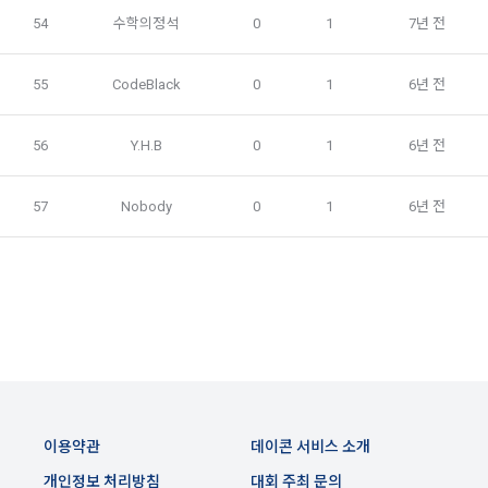
시간과 불가항력의 사유가 발생한 때에는 예외로 한다.
비스 제공 등 신규 서비스 요소의 발굴 및 기존 서비스 개선 등
54
수학의정석
0
1
7년 전
을 위하여 개인정보를 이용합니다.
제 8 조 (회원 정보 노출)
55
CodeBlack
0
1
6년 전
법령 및 데이콘 이용약관을 위반하는 회원에 대한 이용 제한 조
1. “회사”는 “인재회원”이 ‘데이콘 인재풀’에 등록 시 제공한 개인
치, 부정 이용 행위를 포함하여 서비스의 원활한 운영에 지장을 
정보는 별도의 가공이나 수정 없이 “기업회원”(채용 의뢰 기업)
주는 행위에 대한 방지 및 제재, 계정도용 및 부정거래 방지, 약
56
Y.H.B
0
1
6년 전
에게 제공한다.
관 개정 등의 고지사항 전달, 분쟁조정을 위한 기록 보존, 민원처
2. "회사"는 "인재회원"이 ‘데이콘 인재풀 등록’의 서비스를 이용
리 등 이용자 보호 및 서비스 운영을 위하여 개인정보를 이용합
했을 경우, “기업회원”의 개인정보 열람에 동의한 것으로 간주하
57
Nobody
0
1
6년 전
니다.
며 "회사"는 이들 “기업회원”에게 무료/유료로 이력서 열람 서비
스를 제공할 수 있다.
유료 서비스 제공에 따르는 본인인증, 구매 및 요금 결제, 상품 
3. "회사"는 안정적인 서비스를 제공하기 위해 테스트 및 모니터
및 서비스의 배송을 위하여 개인정보를 이용합니다.
링 용도로 "사이트" 운영자가 ‘데이콘 인재풀 등록’ 정보를 열람
하도록 할 수 있다.
이벤트 정보 및 참여기회 제공, 광고성 정보 제공 등 마케팅 및 
프로모션 목적으로 개인정보를 이용합니다.
제 9 조 (구매신청 및 개인정보 제공 동의 등)
1. “회원”은 “사이트” 상에서 다음 또는 이와 유사한 방법에 의하
이용약관
데이콘 서비스 소개
여 구매를 신청하며, “회사”는 이용자가 구매 신청을 함에 있어
서비스 이용기록과 접속 빈도 분석, 서비스 이용에 대한 통계, 서
서 다음의 각 내용을 알기 쉽게 제공하여야 한다.
개인정보 처리방침
대회 주최 문의
비스 분석 및 통계에 따른 맞춤 서비스 제공 및 광고 게재 등에 