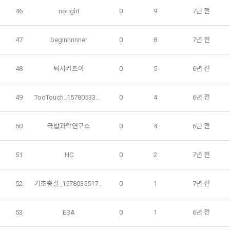
제공합니다.
46
noright
0
9
7년 전
제 7 조 (서비스의 내용과 이용)
6) 기기정보와 같은 생성정보는 PC웹, 모바일 웹/앱 이용 과정
47
beginnnnner
0
8
7년 전
1. "회사"는 제2조 제2항에서 정한 서비스를 제공하며 그 예시 
에서 자동으로 생성되어 수집될 수 있습니다.
서비스 내용은 다음 각 호와 같다.
48
퇴사카즈아
0
5
6년 전
가. 대회
4. 수집한 개인정보의 이용
나. 교육
데이콘 및 데이콘 관련 제반 서비스(모바일 웹/앱 포함)의 회원
49
TooTouch_1578053315756
0
4
6년 전
다. 인재풀 등록 서비스
관리, 서비스 개발·제공 및 향상, 안전한 인터넷 이용환경 구축 
등 아래의 목적으로만 개인정보를 이용합니다.
라. 커리어 개발과 대회와 관련된 교육 제반 서비스
50
국밥과학연구소
0
4
6년 전
마. 기타 "회사"가 추가 개발하거나 제휴계약 등을 통해 "회원"에
게 제공하는 일체의 서비스
회원 가입 의사의 확인, 이용자 및 법정대리인의 본인 확인, 이용
51
HC
0
2
7년 전
자 식별, 회원탈퇴 의사의 확인 등 회원관리를 위하여 개인정보
2. "회사"는 필요한 경우 서비스의 내용을 추가 또는 변경할 수 
를 이용합니다.
있다. 단, 이 경우 "회사"는 추가 또는 변경내용을 "회원"에게 공
지해야 한다.
52
기초충실_1578035517323
0
1
7년 전
3. 서비스의 이용은 “회사”의 업무상 또는 기술상 특별한 지장이 
콘텐츠 등 기존 서비스 제공(광고 포함)에 더하여, 인구통계학적 
없는 한 연중무휴, 1년 24시간 서비스하는 것을 원칙으로 한다. 
분석, 서비스 방문 및 이용기록의 분석, 개인정보 및 관심에 기반
53
EBA
0
1
6년 전
단, 시스템 정기점검 등의 필요로 인하여 “회사”가 정한 날 또는 
한 이용자간 관계의 형성, 지인 및 관심사 등에 기반한 맞춤형 서