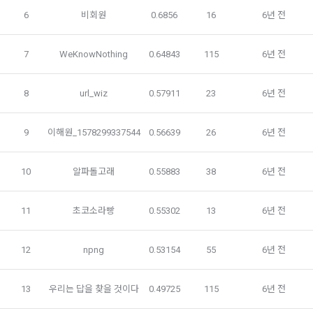
용 의뢰 “기업회원”에게 개인정보, 프로젝트, 코드 등을 제공하
움을 받을 수 있는지 알려 드립니다.
는 것에 동의한 “개인회원”을 말한다.
6
비회원
0.6856
16
6년 전
DACON에서 제공하는 마케팅 정보를 원하지 않을 경우 ‘홈>계
정관리 페이지의 하단 마케팅(대회 진행, 교육 등) 정보 수신 동
5. “기업회원”이라 함은 “회사”에 대회의 주최를 의뢰하거나, 채
의(선택)’에서 철회를 요청할 수 있습니다.
그 무엇보다도, 개인정보와 관련하여 데이콘과 이용자 간의 권
용 의뢰 서비스 등을 이용하기 위해 “회사”와 일정 계약을 한 개
7
WeKnowNothing
0.64843
115
6년 전
리 및 의무 관계를 규정하여 이용자의 ‘개인정보자기결정권’을 
인 또는 법인을 말한다.
또한 향후 마케팅 활용에 새롭게 동의하고자 하는 경우에는 ‘홈>
보장하는 수단이 됩니다.
계정관리 페이지의 하단 마케팅(대회 진행, 교육 등) 정보 수신 
6. “해커톤”이라 함은 “회사”가 “사이트”에 출제한 문제에 “개인
8
url_wiz
0.57911
23
6년 전
동의(선택)’에서 동의하실 수 있습니다.
회원”이 AI 코드를 제출하고, “회사”는 이를 평가하여 우수작을 
선정하는 제반 행위를 말한다.
2. 개인정보의 수집 및 이용목적
9
이해원_1578299337544
0.56639
26
6년 전
7. “대회"라 함은 “기업회원”이 인력을 채용하거나 또는 솔루션
2021.05.25
데이콘 주식회사(이하 “회사”)는 다음 목적을 위하여 개인정보
을 크라우드소싱하기 위하여 “회사"에 의뢰하는 경연대회 또는 
를 수집하고 있으며, 다음 목적 이외의 용도로는 수집한 개인정
해커톤, AI해커톤, AI경진대회 등을 말한다.
10
알파돌고래
0.55883
38
6년 전
보를 이용하지 않습니다.
8. “교육”이라 함은 “회사”가  제공하는 교육컨텐츠를 포함한 온
라인/오프라인 교육서비스를 말한다.
11
초코소라빵
0.55302
13
6년 전
1) 회원관리
9. "아이디"라 함은 회원의 식별과 회원의 서비스 이용을 위하여 
회원제 서비스 이용에 따른 본인확인, 본인의 의사확인, 고객문
"회원"이 가입 시 사용한 이메일 주소를 말한다.
12
npng
0.53154
55
6년 전
의에 대한 응답, 새로운 정보의 소개 및 고지사항 전달
10. "비밀번호"라 함은 "회사"의 서비스를 이용하려는 사람이 아
이디를 부여받은 자와 동일인임을 확인하고 "회원"의 권익을 보
13
우리는 답을 찾을 것이다
0.49725
115
6년 전
호하기 위하여 "회원"이 선정한 문자와 숫자의 조합 또는 이와 
2) 서비스 제공에 관한 계약 이행 및 서비스 제공에 따른 요금정
동일한 용도로 쓰이는 “사이트”에서 자동 생성된 인증코드를 말
산