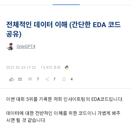
전체적인 데이터 이해 (간단한 EDA 코드
공유)
OnlyGPT4
2021.02.26 17:22
15,972 조회
22
7
7
4
모두 읽음
모두 삭제
닫기
알림
0
✕
MY XP
마케팅 정보 수신 동의
개인정보 처리방침
이용약관
XP 안내
LEVEL 1
다음 레벨까지
150 XP
이번 대회 5위를 기록한 저희 인사이트팀의 EDA코드입니다.
0/150 XP
제 1 조 (목적)
1. 광고성 정보의 이용목적 
데이콘 개인정보 처리방침
데이터에 대한 전반적인 이해를 위한 코드이니 가볍게 봐주
오늘의 XP
전체 XP
본 약관은 데이콘 주식회사(이하 “회사”)와 “회원” 간에 정보 서
(2021.05.24 본)
0 / 800
0
시면 될 것 같습니다.
비스를 이용하는 조건 및 절차에 관한 필요한 사항을 약속하여 
DACON이 제공하는 이용자 맞춤형 서비스 및 상품 추천, 각종 
규정하는 데 그 목적이 있다. “회원”은 모든 약관에 동의해야 하