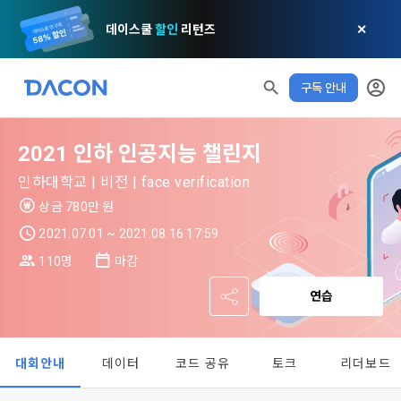
데이스쿨
할인
리턴즈
✕
구독 안내
2021 인하 인공지능 챌린지
모두 읽음
모두 삭제
닫기
알림
0
✕
MY XP
마케팅 정보 수신 동의
개인정보 처리방침
이용약관
XP 안내
인하대학교 | 비전 | face verification
LEVEL 1
다음 레벨까지
150 XP
상금 780만 원
0/150 XP
제 1 조 (목적)
1. 광고성 정보의 이용목적 
데이콘 개인정보 처리방침
2021.07.01 ~ 2021.08.16 17:59
오늘의 XP
전체 XP
본 약관은 데이콘 주식회사(이하 “회사”)와 “회원” 간에 정보 서
(2021.05.24 본)
110명
마감
0 / 800
0
비스를 이용하는 조건 및 절차에 관한 필요한 사항을 약속하여 
DACON이 제공하는 이용자 맞춤형 서비스 및 상품 추천, 각종 
규정하는 데 그 목적이 있다. “회원”은 모든 약관에 동의해야 하
연습
경품 행사, 이벤트, 경진대회 홍보 목적 등의 광고성 정보를 전자
데이콘은 이용자 개인정보 보호를 여러 경영요소 가운데 최
적립 XP
사용 XP
며, 어떤 방식이든 본 서비스를 사용한다는 것은 “회원”이 본 약
우편이나 
0
0
우선의 가치로 두고 있습니다. 데이콘주식회사(이하 ‘데이콘’ 또
관의 전부에 동의한다는 것을 의미하며 본 약관은 “회원”이 서비
는 ‘회사’)는 서비스 기획부터 종료까지 정보통신망 이용촉진 및 
서신우편, 문자(SMS 또는 카카오 알림톡), 푸시, 전화 등을 통해 
스를 사용하는 동안 계속 유효하다. 본 약관은 저작권 분쟁 정책
대회안내
데이터
코드 공유
토크
리더보드
정보보호 등에 관한 법률(이하 ‘정보통신망법’), 개인정보보호법 
이용자에게 제공합니다.
의 조항을 포함한다.
등 국내의 개인정보 보호 법령을 철저히 준수합니다.