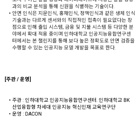
의(선택)’에서 철회를 요청할 수 있습니다.
그 무엇보다도, 개인정보와 관련하여 데이콘과 이용자 간의 권
용 의뢰 서비스 등을 이용하기 위해 “회사”와 일정 계약을 한 개
과의 비교 분석을 통해 신원을 식별하는 기술이다.
리 및 의무 관계를 규정하여 이용자의 ‘개인정보자기결정권’을 
인 또는 법인을 말한다.
또한 향후 마케팅 활용에 새롭게 동의하고자 하는 경우에는 ‘홈>
안면 인식은 지문인식, 홍채인식, 정맥인식과 같은 생체 인식 
보장하는 수단이 됩니다.
계정관리 페이지의 하단 마케팅(대회 진행, 교육 등) 정보 수신 
6. “해커톤”이라 함은 “회사”가 “사이트”에 출제한 문제에 “개인
기술과는 다르게 센서와의 직접적인 접촉이 필요없다는 장
동의(선택)’에서 동의하실 수 있습니다.
회원”이 AI 코드를 제출하고, “회사”는 이를 평가하여 우수작을 
점으로 인해 출입 시스템, 금융 및 지불 시스템 등 다양한 분
선정하는 제반 행위를 말한다.
야에서 확대 적용 중이며 인하대학교 인공지능융합연구센
2. 개인정보의 수집 및 이용목적
터에서는 본 챌린지를 통해 보다 높은 정확도로 안면 검증을 
7. “대회"라 함은 “기업회원”이 인력을 채용하거나 또는 솔루션
2021.05.25
데이콘 주식회사(이하 “회사”)는 다음 목적을 위하여 개인정보
수행할 수 있는 인공지능 모델 개발을 목표로 한다.
을 크라우드소싱하기 위하여 “회사"에 의뢰하는 경연대회 또는 
를 수집하고 있으며, 다음 목적 이외의 용도로는 수집한 개인정
해커톤, AI해커톤, AI경진대회 등을 말한다.
보를 이용하지 않습니다.
8. “교육”이라 함은 “회사”가  제공하는 교육컨텐츠를 포함한 온
라인/오프라인 교육서비스를 말한다.
1) 회원관리
[주관 / 운영]
9. "아이디"라 함은 회원의 식별과 회원의 서비스 이용을 위하여 
회원제 서비스 이용에 따른 본인확인, 본인의 의사확인, 고객문
"회원"이 가입 시 사용한 이메일 주소를 말한다.
의에 대한 응답, 새로운 정보의 소개 및 고지사항 전달
10. "비밀번호"라 함은 "회사"의 서비스를 이용하려는 사람이 아
주관 : 인하대학교 인공지능융합연구센터. 인하대학교 BK 
이디를 부여받은 자와 동일인임을 확인하고 "회원"의 권익을 보
산업융합형 차세대 인공지능 혁신인재 교육연구단 
호하기 위하여 "회원"이 선정한 문자와 숫자의 조합 또는 이와 
2) 서비스 제공에 관한 계약 이행 및 서비스 제공에 따른 요금정
운영 : DACON
동일한 용도로 쓰이는 “사이트”에서 자동 생성된 인증코드를 말
산
한다.
본인인증, 채용정보 매칭 및 컨텐츠 제공을 위한 개인식별, 회원 
간의 상호 연락, 구매 및 요금 결제, 물품 및 증빙발송, 부정 이용