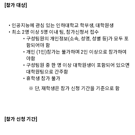
방지와 비인가 사용방지
제 3 조 (효력의 발생 및 변경)
[참가 대상]
본 약관은 온라인을 통하여 “회원”에게 공시함으로써 효력을 발
생한다.
3) 서비스 개발 및 마케팅ㆍ광고 활용
인공지능에 관심 있는 인하대학교 학부생, 대학원생 
1. "회사"는 이 약관의 내용과 상호, 영업소 소재지, 대표자의 성
맞춤 서비스 제공, 서비스 안내 및 이용권유, 서비스 개선 및 신
최소 2명 이상 5명 이내 팀, 참가신청서 접수
소셜 계정으로 로그인
명, 사업자등록번호, 연락처 등을 "회원"이 알 수 있도록 초기 화
규 서비스 개발을 위한 통계 및 접속빈도 파악, 통계학적 특성에 
데이콘 회원가입을 환영합니다. 메일 인증은 데이콘 회원가입
구성팀원의 개인정보(소속, 성명, 성별 등)가 모두 포
로그인 하시려면 아래 이메일로 인증이 필요합니다. 이메일을 다
면에 게시하거나 기타의 방법으로 "회원"에게 공지해야 한다.
따른 광고, 이벤트 정보 및 참여기회 제공
을 위한 필수 절차입니다. 아래 이메일을 인증하여 회원가입 절
시 보내시겠습니까?
함되어야 함
구글 로그인
차를 완료하여 주시기 바랍니다.
2. "회사"는 약관의규제등에관한법률, 전기통신기본법, 전기통
개인 (1인)참가는 불가하며 2인 이상으로 참가하여
신사업법, 정보통신망이용촉진등에관한법률, 전자상거래 등에
야함
아직 데이콘 계정이 없나요?
회원가입
4) 고용 및 취업동향 파악을 위한 통계학적 분석, 서비스 고도화
서의 소비자보호에 관한 법률, 전자문서 및 전자거래기본법, 전
구성팀원 중 한 명 이상 대학원생이 포함되어 있으면 
를 위한 데이터 분석
자금융거래법, 전자서명법, 소비자기본법, 개인정보보호법 등 
대학원팀으로 간주함
관련법을 위배하지 않는 범위에서 이 약관을 개정할 수 있다.
휴학생 참가 불가
3. 수집하는 개인정보 항목 및 수집방법
3. "회사"는 "서비스"에 대해 별도의 이용약관 또는 정책(이하 
					※ 단, 재학생은 참가 신청 기간을 기준으로 함
“별도약관”)을 둘 수 있으며, 그 내용이 이 약관과 충돌하는 경우 
가. 수집하는 개인정보의 항목
“별도약관”이 우선하여 적용된다.
4. “회사”의 영업상 중요한 사유 또는 관계 법령에 의한 변경사
1) 회원가입 시 수집하는 항목
유가 있을 때, 약관을 변경할 수 있으며, 약관을 개정할 경우에는 
[참가 신청 기간]
적용일자 및 개정사유를 명시하여 현행 약관과 함께 “회사” 홈페
필수 항목 : 아이디, 비밀번호, 이름, 닉네임, 이메일
이지의 공지게시판에 그 적용일자 7일 이전부터 적용일자 전일
선택 항목 : 휴대폰번호, 생년월일, 국가, 직업
까지 공지한다.