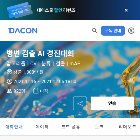
데이스쿨
할인
리턴즈
✕
구독 안내
모두 읽음
모두 삭제
닫기
알림
0
✕
MY XP
마케팅 정보 수신 동의
개인정보 처리방침
이용약관
XP 안내
LEVEL 1
다음 레벨까지
150 XP
병변 검출 AI 경진대회
0/150 XP
제 1 조 (목적)
1. 광고성 정보의 이용목적 
데이콘 개인정보 처리방침
알고리즘 | CV | 분류 | 검출 | mAP
오늘의 XP
전체 XP
본 약관은 데이콘 주식회사(이하 “회사”)와 “회원” 간에 정보 서
(2021.05.24 본)
상금 1,000만 원
0 / 800
0
비스를 이용하는 조건 및 절차에 관한 필요한 사항을 약속하여 
DACON이 제공하는 이용자 맞춤형 서비스 및 상품 추천, 각종 
2021.11.15 ~ 2021.12.06 18:00
규정하는 데 그 목적이 있다. “회원”은 모든 약관에 동의해야 하
경품 행사, 이벤트, 경진대회 홍보 목적 등의 광고성 정보를 전자
데이콘은 이용자 개인정보 보호를 여러 경영요소 가운데 최
적립 XP
사용 XP
며, 어떤 방식이든 본 서비스를 사용한다는 것은 “회원”이 본 약
822명
마감
우편이나 
0
0
우선의 가치로 두고 있습니다. 데이콘주식회사(이하 ‘데이콘’ 또
관의 전부에 동의한다는 것을 의미하며 본 약관은 “회원”이 서비
는 ‘회사’)는 서비스 기획부터 종료까지 정보통신망 이용촉진 및 
서신우편, 문자(SMS 또는 카카오 알림톡), 푸시, 전화 등을 통해 
스를 사용하는 동안 계속 유효하다. 본 약관은 저작권 분쟁 정책
연습
정보보호 등에 관한 법률(이하 ‘정보통신망법’), 개인정보보호법 
이용자에게 제공합니다.
의 조항을 포함한다.
[데이콘] 회원가입 인증메일
메일 인증 필요
등 국내의 개인정보 보호 법령을 철저히 준수합니다.
대회안내
데이터
코드 공유
토크
리더보드
- 마케팅 수신 동의는 거부하실 수 있으며 동의 이후에라도 고객
제 2 조 (용어의 정의)
1. 개인정보처리방침의 의의
의 의사에 따라 동의를 철회할 수 있습니다.
이 약관에서 사용하는 용어의 정의는 아래와 같다.