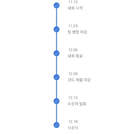
6. “해커톤”이라 함은 “회사”가 “사이트”에 출제한 문제에 “개인
11.15
구글 로그인
차를 완료하여 주시기 바랍니다.
동의(선택)’에서 동의하실 수 있습니다.
회원”이 AI 코드를 제출하고, “회사”는 이를 평가하여 우수작을 
대회 시작
선정하는 제반 행위를 말한다.
아직 데이콘 계정이 없나요?
회원가입
2. 개인정보의 수집 및 이용목적
7. “대회"라 함은 “기업회원”이 인력을 채용하거나 또는 솔루션
2021.05.25
데이콘 주식회사(이하 “회사”)는 다음 목적을 위하여 개인정보
11.29
을 크라우드소싱하기 위하여 “회사"에 의뢰하는 경연대회 또는 
를 수집하고 있으며, 다음 목적 이외의 용도로는 수집한 개인정
팀 병합 마감
해커톤, AI해커톤, AI경진대회 등을 말한다.
보를 이용하지 않습니다.
8. “교육”이라 함은 “회사”가  제공하는 교육컨텐츠를 포함한 온
12.06
라인/오프라인 교육서비스를 말한다.
1) 회원관리
대회 종료
9. "아이디"라 함은 회원의 식별과 회원의 서비스 이용을 위하여 
회원제 서비스 이용에 따른 본인확인, 본인의 의사확인, 고객문
"회원"이 가입 시 사용한 이메일 주소를 말한다.
의에 대한 응답, 새로운 정보의 소개 및 고지사항 전달
12.09
10. "비밀번호"라 함은 "회사"의 서비스를 이용하려는 사람이 아
코드 제출 마감
이디를 부여받은 자와 동일인임을 확인하고 "회원"의 권익을 보
닫기
확인
재발송
호하기 위하여 "회원"이 선정한 문자와 숫자의 조합 또는 이와 
2) 서비스 제공에 관한 계약 이행 및 서비스 제공에 따른 요금정
동일한 용도로 쓰이는 “사이트”에서 자동 생성된 인증코드를 말
산
12.15
한다.
수상자 발표
본인인증, 채용정보 매칭 및 컨텐츠 제공을 위한 개인식별, 회원 
간의 상호 연락, 구매 및 요금 결제, 물품 및 증빙발송, 부정 이용
방지와 비인가 사용방지
제 3 조 (효력의 발생 및 변경)
12.18
시상식
본 약관은 온라인을 통하여 “회원”에게 공시함으로써 효력을 발