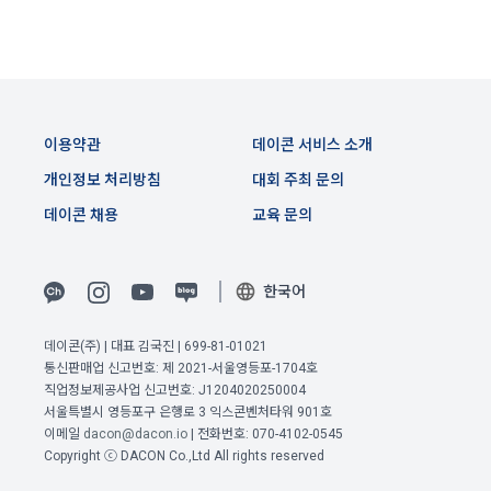
생한다.
3) 서비스 개발 및 마케팅ㆍ광고 활용
1. "회사"는 이 약관의 내용과 상호, 영업소 소재지, 대표자의 성
맞춤 서비스 제공, 서비스 안내 및 이용권유, 서비스 개선 및 신
명, 사업자등록번호, 연락처 등을 "회원"이 알 수 있도록 초기 화
규 서비스 개발을 위한 통계 및 접속빈도 파악, 통계학적 특성에 
면에 게시하거나 기타의 방법으로 "회원"에게 공지해야 한다.
따른 광고, 이벤트 정보 및 참여기회 제공
2. "회사"는 약관의규제등에관한법률, 전기통신기본법, 전기통
신사업법, 정보통신망이용촉진등에관한법률, 전자상거래 등에
이용약관
데이콘 서비스 소개
4) 고용 및 취업동향 파악을 위한 통계학적 분석, 서비스 고도화
서의 소비자보호에 관한 법률, 전자문서 및 전자거래기본법, 전
를 위한 데이터 분석
개인정보 처리방침
대회 주최 문의
자금융거래법, 전자서명법, 소비자기본법, 개인정보보호법 등 
관련법을 위배하지 않는 범위에서 이 약관을 개정할 수 있다.
데이콘 채용
교육 문의
3. 수집하는 개인정보 항목 및 수집방법
3. "회사"는 "서비스"에 대해 별도의 이용약관 또는 정책(이하 
“별도약관”)을 둘 수 있으며, 그 내용이 이 약관과 충돌하는 경우 
가. 수집하는 개인정보의 항목
한국어
“별도약관”이 우선하여 적용된다.
4. “회사”의 영업상 중요한 사유 또는 관계 법령에 의한 변경사
1) 회원가입 시 수집하는 항목
데이콘(주) | 대표 김국진 | 699-81-01021
유가 있을 때, 약관을 변경할 수 있으며, 약관을 개정할 경우에는 
통신판매업 신고번호: 제 2021-서울영등포-1704호
적용일자 및 개정사유를 명시하여 현행 약관과 함께 “회사” 홈페
필수 항목 : 아이디, 비밀번호, 이름, 닉네임, 이메일
직업정보제공사업 신고번호: J1204020250004
이전 이용약관 보러가기 >
이지의 공지게시판에 그 적용일자 7일 이전부터 적용일자 전일
선택 항목 : 휴대폰번호, 생년월일, 국가, 직업
서울특별시 영등포구 은행로 3 익스콘벤처타워 901호
까지 공지한다.
확인
확인
확인
이메일
dacon@dacon.io
| 전화번호: 070-4102-0545
5. '회사' 약관의 조항에 따른 정책을 제정 및 변경할 권리를 가지
Copyright ⓒ DACON Co.,Ltd All rights reserved
며, 정책 또한 개정될 시에는 적용일자와 개정사유를 명시하여 
데이콘 내의 개별 서비스 이용, 상금 및 상품 지급 과정에서 해당 