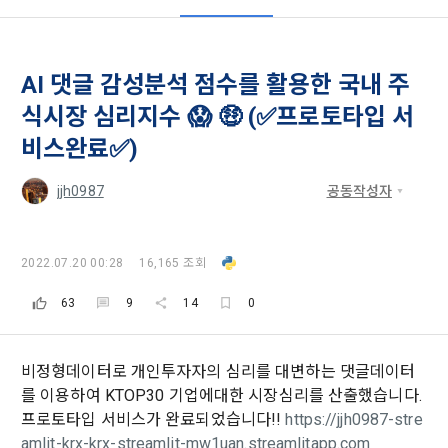
AI 댓글 감성분석 점수를 활용한 국내 주
식시장 심리지수 😱 🤑 (✅프로토타입 서
비스완료✅)
jjh0987
공동작성자
2022.07.20 00:28
16,165 조회
모두 읽음
모두 삭제
닫기
알림
0
✕
MY XP
마케팅 정보 수신 동의
개인정보 처리방침
이용약관
XP 안내
63
9
14
0
LEVEL 1
다음 레벨까지
150 XP
0/150 XP
제 1 조 (목적)
1. 광고성 정보의 이용목적 
데이콘 개인정보 처리방침
비정형데이터로 개인투자자의 심리를 대변하는 댓글데이터
오늘의 XP
전체 XP
를 이용하여 KTOP30 기업에대한 시장심리를 산출했습니다.
본 약관은 데이콘 주식회사(이하 “회사”)와 “회원” 간에 정보 서
(2021.05.24 본)
0 / 800
0
프로토타입 서비스가 완료되었습니다!!
https://jjh0987-stre
비스를 이용하는 조건 및 절차에 관한 필요한 사항을 약속하여 
DACON이 제공하는 이용자 맞춤형 서비스 및 상품 추천, 각종 
규정하는 데 그 목적이 있다. “회원”은 모든 약관에 동의해야 하
amlit-krx-krx-streamlit-mw1uan.streamlitapp.com