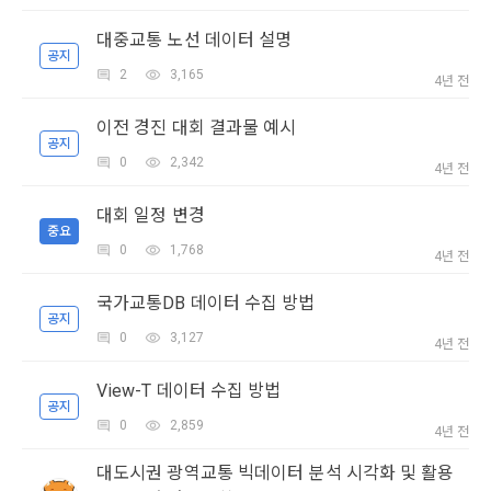
구글 로그인
차를 완료하여 주시기 바랍니다.
본 약관은 온라인을 통하여 “회원”에게 공시함으로써 효력을 발
대중교통 노선 데이터 설명
아직 데이콘 계정이 없나요?
회원가입
생한다.
3) 서비스 개발 및 마케팅ㆍ광고 활용
공지
2
3,165
4년 전
1. "회사"는 이 약관의 내용과 상호, 영업소 소재지, 대표자의 성
맞춤 서비스 제공, 서비스 안내 및 이용권유, 서비스 개선 및 신
명, 사업자등록번호, 연락처 등을 "회원"이 알 수 있도록 초기 화
규 서비스 개발을 위한 통계 및 접속빈도 파악, 통계학적 특성에 
이전 경진 대회 결과물 예시
면에 게시하거나 기타의 방법으로 "회원"에게 공지해야 한다.
따른 광고, 이벤트 정보 및 참여기회 제공
공지
0
2,342
2. "회사"는 약관의규제등에관한법률, 전기통신기본법, 전기통
4년 전
신사업법, 정보통신망이용촉진등에관한법률, 전자상거래 등에
4) 고용 및 취업동향 파악을 위한 통계학적 분석, 서비스 고도화
대회 일정 변경
서의 소비자보호에 관한 법률, 전자문서 및 전자거래기본법, 전
를 위한 데이터 분석
중요
자금융거래법, 전자서명법, 소비자기본법, 개인정보보호법 등 
0
1,768
4년 전
관련법을 위배하지 않는 범위에서 이 약관을 개정할 수 있다.
3. 수집하는 개인정보 항목 및 수집방법
3. "회사"는 "서비스"에 대해 별도의 이용약관 또는 정책(이하 
국가교통DB 데이터 수집 방법
“별도약관”)을 둘 수 있으며, 그 내용이 이 약관과 충돌하는 경우 
공지
가. 수집하는 개인정보의 항목
0
3,127
“별도약관”이 우선하여 적용된다.
4년 전
4. “회사”의 영업상 중요한 사유 또는 관계 법령에 의한 변경사
View-T 데이터 수집 방법
1) 회원가입 시 수집하는 항목
유가 있을 때, 약관을 변경할 수 있으며, 약관을 개정할 경우에는 
공지
적용일자 및 개정사유를 명시하여 현행 약관과 함께 “회사” 홈페
0
2,859
필수 항목 : 아이디, 비밀번호, 이름, 닉네임, 이메일
4년 전
이지의 공지게시판에 그 적용일자 7일 이전부터 적용일자 전일
닫기
확인
재발송
선택 항목 : 휴대폰번호, 생년월일, 국가, 직업
까지 공지한다.
대도시권 광역교통 빅데이터 분석 시각화 및 활용