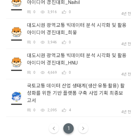
아이디어 경진대회_Naihil
5. '회사' 약관의 조항에 따른 정책을 제정 및 변경할 권리를 가지
며, 정책 또한 개정될 시에는 적용일자와 개정사유를 명시하여 
데이콘 내의 개별 서비스 이용, 상금 및 상품 지급 과정에서 해당 
0
3,916
0
4년 전
“회사” 홈페이지의 공지게시판에 그 적용일자 7일 이전부터 적
서비스의 이용자에 한해 추가 개인정보 수집이 발생할 수 있습
용일자 전일까지 공지한다.
니다. 추가로 개인정보를 수집할 경우에는 해당 개인정보 수집 
대도시권 광역교통 빅데이터 분석 시각화 및 활용
시점에서 이용자에게 ‘수집하는 개인정보 항목, 개인정보의 수
아이디어 경진대회_희읗
6. "회원"은 변경된 약관에 대해 거부할 권리가 있다. "회원"은 변
집 및 이용목적, 개인정보의 보관기간’에 대해 안내 드리고 동의
경된 약관이 공지된 지 15일 이내에 거부의사를 표명할 수 있다. 
0
3,946
0
를 받습니다.
4년 전
"회원"이 거부하는 경우 본 서비스 제공자인 "회사"는 15일의 기
간을 정하여 "회원"에게 사전 통지 후 당해 "회원"과의 계약을 해
대도시권 광역교통 빅데이터 분석 시각화 및 활용
지할 수 있다. 만약, "회원"이 거부의사를 표시하지 않거나, 전항
2) 데이콘 인재풀 등록 시 수집하는 항목
아이디어 경진대회_HNU
에 따라 시행일 이후에 "서비스"를 이용하는 경우에는 동의한 것
필수 항목: 이름, 이메일, 핸드폰 번호, 경력, 신입/경력 해당 사항 
으로 간주한다.
0
4,669
0
4년 전
여부, 사용 가능한 프로그래밍 언어 및 사용 경험, 프로젝트 또는 
대회 코드 링크1개, 구직 의향,
 희망근무지역
국토교통 데이터 산업 생태계(생산·유통·활용) 활
제 4 조 (약관의 해석)
성화를 위한 기반 플랫폼 구축 사업 기획 최종보
선택 항목: 프로젝트 또는 대회 코드 링크(추가분), 기타 수상 경
고서
1. 이 약관에서 규정하지 않은 사항에 관해서는 약관의규제등에
력, 개인 운영 사이트 링크(GitHub, Linkedin 등) ,영상, ppt 
관한법률, 전기통신기본법, 전기통신사업법, 정보통신망이용촉
0
2,095
4
4년 전
진등에관한법률, 전자상거래 등에서의 소비자보호에 관한 법률, 
3) 모바일 서비스 이용 시 수집되는 항목
전자문서 및 전자거래기본법, 전자금융거래법, 전자서명법, 소
비자기본법 등의 관계법령에 따른다.
1
모바일 서비스의 특성상 단말기 모델 정보가 수집될 수 있으나, 
이는 개인을 식별할 수 없는 형태입니다.
2. "회원"이 "회사"와 개별 계약을 체결하여 서비스를 이용하는 