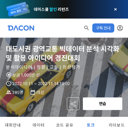
데이스쿨
할인
리턴즈
✕
구독 안내
모두 읽음
모두 삭제
닫기
알림
0
✕
MY XP
대도시권 광역교통 빅데이터 분석 시각화
마케팅 정보 수신 동의
개인정보 처리방침
이용약관
XP 안내
및 활용 아이디어 경진대회
LEVEL 1
다음 레벨까지
150 XP
0/150 XP
분석아이디어 | 정형 | 교통 | 정성평가
제 1 조 (목적)
1. 광고성 정보의 이용목적 
데이콘 개인정보 처리방침
오늘의 XP
전체 XP
상금 1,000만 원
본 약관은 데이콘 주식회사(이하 “회사”)와 “회원” 간에 정보 서
(2021.05.24 본)
0 / 800
0
비스를 이용하는 조건 및 절차에 관한 필요한 사항을 약속하여 
2022.10.11 ~ 2022.11.14 10:00
DACON이 제공하는 이용자 맞춤형 서비스 및 상품 추천, 각종 
규정하는 데 그 목적이 있다. “회원”은 모든 약관에 동의해야 하
경품 행사, 이벤트, 경진대회 홍보 목적 등의 광고성 정보를 전자
385명
마감
데이콘은 이용자 개인정보 보호를 여러 경영요소 가운데 최
적립 XP
사용 XP
며, 어떤 방식이든 본 서비스를 사용한다는 것은 “회원”이 본 약
우편이나 
0
0
우선의 가치로 두고 있습니다. 데이콘주식회사(이하 ‘데이콘’ 또
관의 전부에 동의한다는 것을 의미하며 본 약관은 “회원”이 서비
연습
는 ‘회사’)는 서비스 기획부터 종료까지 정보통신망 이용촉진 및 
서신우편, 문자(SMS 또는 카카오 알림톡), 푸시, 전화 등을 통해 
스를 사용하는 동안 계속 유효하다. 본 약관은 저작권 분쟁 정책
정보보호 등에 관한 법률(이하 ‘정보통신망법’), 개인정보보호법 
이용자에게 제공합니다.
의 조항을 포함한다.
등 국내의 개인정보 보호 법령을 철저히 준수합니다.
대회안내
데이터
코드 공유
토크
리더보드