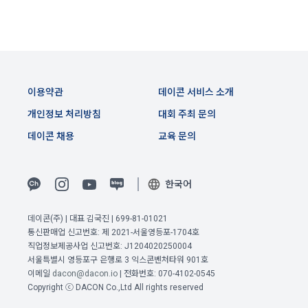
경우에는 개별 계약이 우선한다.
4) 보상금 지급 시 수집하는 항목
제 5 조 (이용계약의 성립)
필수항목: 본인 계좌정보(은행, 계좌번호), 주민등록번호(근거 : 
소득세법)
1. "회원"이 이용신청(회원가입 신청) 작성 후에 "회사"가 웹 상
의 안내를 "회원"에게 통지함으로써 이용계약이 성립된다.
이용약관
데이콘 서비스 소개
2. “회사”는 "회사"의 ‘데이콘 인재풀 등록’ 서비스를 이용하고자 
개인정보 처리방침
대회 주최 문의
5) 채용 합격 시, 기업의 요금 산정을 위한 수집 항목
하는 자가 본 약관과 개인정보취급방침을 읽고 이에 대하여 "동
데이콘 채용
교육 문의
필수항목: 합격자의 연봉정보
의" 또는 "제출하기" 버튼을 누르는 경우 이를 서비스 이용에 대
한 신청으로 간주한다.
3. 제2항 신청에 있어 "회사"는 "회원"의 종류에 따라 전문기관을 
6) 서비스 이용과정이나 사업처리 과정에서 자동 수집되는 항목
한국어
통한 실명확인 및 본인인증을 요청할 수 있다. "회원"은 본인인
IP Address, 쿠키, 방문일시, 서비스 이용 기록, 불량 이용 기록, 
증에 필요한 이름, 생년월일, 연락처 등을 제공하여야 한다.
광고 ID, 접속 환경
이전 이용약관 보러가기 >
데이콘(주) | 대표 김국진 | 699-81-01021
4. 페이스북 등 외부서비스와의 연동을 통해 이용계약을 신청할 
통신판매업 신고번호: 제 2021-서울영등포-1704호
확인
확인
확인
경우, 본 약관과 개인정보취급방침, 서비스 제공을 위해 “회
직업정보제공사업 신고번호: J1204020250004
나. 개인정보 수집방법
사”가 “회원”의 외부 서비스 계정 정보 접근 및 활용에 “동의” 또
서울특별시 영등포구 은행로 3 익스콘벤처타워 901호
는 “확인”버튼을 누르면 “회사”가 웹 상의 안내 및 전자메일로 
이메일
dacon@dacon.io
| 전화번호: 070-4102-0545
1) 회원가입 및 서비스 이용 과정에서 이용자가 개인정보 수집
Copyright ⓒ DACON Co.,Ltd All rights reserved
“회원”에게 통지함으로써 이용계약이 성립된다.
에 대해 동의를 하고 직접 정보를 입력하는 경우, 해당 개인정보