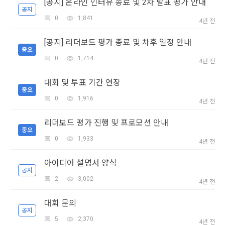
[공지] 온라인 인터뷰 종료 및 2차 발표 평가 안내
리 및 의무 관계를 규정하여 이용자의 ‘개인정보자기결정권’을 
인 또는 법인을 말한다.
또한 향후 마케팅 활용에 새롭게 동의하고자 하는 경우에는 ‘홈>
공지
보장하는 수단이 됩니다.
0
1,841
계정관리 페이지의 하단 마케팅(대회 진행, 교육 등) 정보 수신 
4년 전
6. “해커톤”이라 함은 “회사”가 “사이트”에 출제한 문제에 “개인
동의(선택)’에서 동의하실 수 있습니다.
회원”이 AI 코드를 제출하고, “회사”는 이를 평가하여 우수작을 
[공지] 리더보드 평가 종료 및 차후 일정 안내
선정하는 제반 행위를 말한다.
2. 개인정보의 수집 및 이용목적
중요
0
1,714
7. “대회"라 함은 “기업회원”이 인력을 채용하거나 또는 솔루션
2021.05.25
4년 전
데이콘 주식회사(이하 “회사”)는 다음 목적을 위하여 개인정보
을 크라우드소싱하기 위하여 “회사"에 의뢰하는 경연대회 또는 
를 수집하고 있으며, 다음 목적 이외의 용도로는 수집한 개인정
해커톤, AI해커톤, AI경진대회 등을 말한다.
대회 및 투표 기간 연장
보를 이용하지 않습니다.
중요
8. “교육”이라 함은 “회사”가  제공하는 교육컨텐츠를 포함한 온
0
1,916
4년 전
라인/오프라인 교육서비스를 말한다.
1) 회원관리
리더보드 평가 진행 및 프로모션 안내
9. "아이디"라 함은 회원의 식별과 회원의 서비스 이용을 위하여 
회원제 서비스 이용에 따른 본인확인, 본인의 의사확인, 고객문
중요
"회원"이 가입 시 사용한 이메일 주소를 말한다.
0
1,933
의에 대한 응답, 새로운 정보의 소개 및 고지사항 전달
4년 전
10. "비밀번호"라 함은 "회사"의 서비스를 이용하려는 사람이 아
이디를 부여받은 자와 동일인임을 확인하고 "회원"의 권익을 보
아이디어 설명서 양식
공지
호하기 위하여 "회원"이 선정한 문자와 숫자의 조합 또는 이와 
2) 서비스 제공에 관한 계약 이행 및 서비스 제공에 따른 요금정
2
3,002
동일한 용도로 쓰이는 “사이트”에서 자동 생성된 인증코드를 말
4년 전
산
한다.
본인인증, 채용정보 매칭 및 컨텐츠 제공을 위한 개인식별, 회원 
대회 문의
소셜 계정으로 로그인
간의 상호 연락, 구매 및 요금 결제, 물품 및 증빙발송, 부정 이용
공지
데이콘 회원가입을 환영합니다. 메일 인증은 데이콘 회원가입
로그인 하시려면 아래 이메일로 인증이 필요합니다. 이메일을 다
방지와 비인가 사용방지
5
2,370
을 위한 필수 절차입니다. 아래 이메일을 인증하여 회원가입 절
4년 전
제 3 조 (효력의 발생 및 변경)
시 보내시겠습니까?