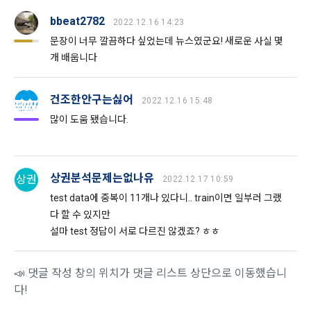
제 28 조 (회원의 개인정보보호)
bbeat2782
2022.12.16 14:23
"회사"는 "회원"의 개인정보보호를 위하여 노력해야 한다. "회
문장이 너무 깔끔하다 싶었는데 뉴스였군요! 새로운 사실 몇
원"의 개인정보보호에 관해서는 정보통신망이용촉진 및 정보보
개 배웁니다
호 등에 관한 법률에 따르고, "사이트"에 "개인정보취급방침"을 
고지한다.
건조한안구는싫어
2022.12.16 15:48
많이 도움 됐습니다.
제 29 조 (약관 외 준칙)
본 약관에 명시되지 않은 준칙에 대해서는 정보통신망이용촉진 
및 정보보호 등에 관한 법률 등 관계 법령에 따른다.
상권분석문제는없나유
상권
2022.12.17 10:59
test data에 중복이 11개나 있다니.. train이면 일부러 그랬
다 할 수 있지만
부칙
설마 test 정답이 서로 다르진 않겠죠? ㅎㅎ
공고일자: 2023년 10월 31일
시행일자: 2023년 11월 7일
📣 댓글 작성 창의 위치가 댓글 리스트 상단으로 이동했습니
다!