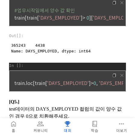
홈
커뮤니티
대회
학습
더보기