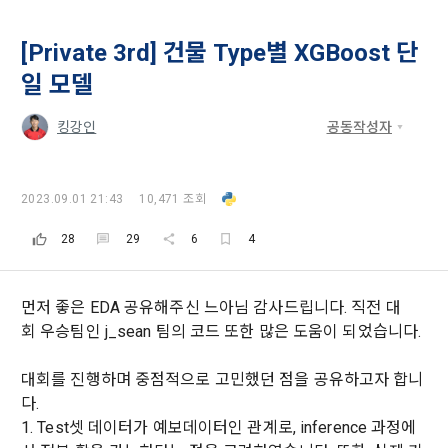
[Private 3rd] 건물 Type별 XGBoost 단
일 모델
킹강인
공동작성자
2023.09.01 21:43
10,471 조회
28
29
6
4
모두 읽음
모두 삭제
닫기
알림
0
✕
MY XP
마케팅 정보 수신 동의
개인정보 처리방침
이용약관
XP 안내
먼저 좋은 EDA 공유해주신 느아님 감사드립니다. 직전 대
회 우승팀인 j_sean 팀의 코드 또한 많은 도움이 되었습니다.
LEVEL 1
다음 레벨까지
150 XP
0/150 XP
제 1 조 (목적)
1. 광고성 정보의 이용목적 
데이콘 개인정보 처리방침
대회를 진행하며 중점적으로 고민했던 점을 공유하고자 합니
오늘의 XP
전체 XP
본 약관은 데이콘 주식회사(이하 “회사”)와 “회원” 간에 정보 서
(2021.05.24 본)
다.
0 / 800
0
비스를 이용하는 조건 및 절차에 관한 필요한 사항을 약속하여 
1. Test셋 데이터가 예보데이터인 관계로, inference 과정에
DACON이 제공하는 이용자 맞춤형 서비스 및 상품 추천, 각종 
규정하는 데 그 목적이 있다. “회원”은 모든 약관에 동의해야 하