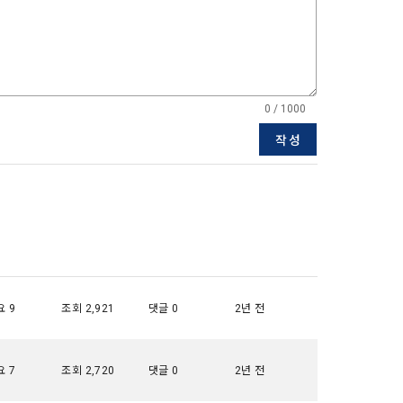
5일 이내에 거
기간을 정하여 
를 표시하지 
다.
0 / 1000
해 추가 개인정
 시점에서 이용
작성
 대해 안내 드
, 전기통신사
자문서 및 
선한다.
래밍 언어 및 
GitHub, 
 9
조회 2,921
댓글 0
2년 전
지함으로써 이용
 7
조회 2,720
댓글 0
2년 전
개인정보취급방
한 신청으로 
 없는 형태입니