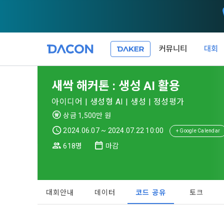
커뮤니티
대회
제 1 조 (목적
1. 광고성 
새싹 해커톤 : 생성 AI 활용
본 약관은 데
필요한 사항을
DACON이 
아이디어 | 생성형 AI | 생성 | 정성평가
이든 본 서비
등의 광고성
데이콘은 
상금 1,500만 원
“회원”이 서
식회사(이하 
서신우편, 문
2024.06.07 ~ 2024.07.22 10:00
+ Google Calendar
관한 법률(이
618명
마감
제 2 조 (용
- 마케팅 수
이 약관에서 
1. 개인정
니다.
1."사이트"
데이콘이 어떤
동의를 거부 
여 설정한 가
대회안내
데이터
코드 공유
토크
또는 제공’)
단, 할인, 
가. ***.dacon
정보를 투명
2. "서비스"