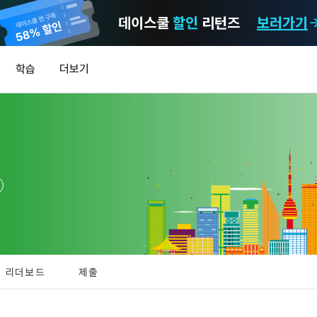
데이스쿨
할인
리턴즈
보러가기
마케팅 정보 수신 동의
개인정보 처리방침
이용약관
학습
더보기
)
정보의 이용목적 
데이콘 개인정보 처리방침
알림
0
이콘 주식회사(이하 “회사”)와 “회원” 간에 정보 서비스를 이용하는 조건 및 
(2021.05.24 본)
MY
 약속하여 규정하는 데 그 목적이 있다. “회원”은 모든 약관에 동의해야 하며
LEV
제공하는 이용자 맞춤형 서비스 및 상품 추천, 각종 경품 행사, 이벤트, 경진대회
스를 사용한다는 것은 “회원”이 본 약관의 전부에 동의한다는 것을 의미하며 
 정보를 전자우편이나 
이용자 개인정보 보호를 여러 경영요소 가운데 최우선의 가치로 두고 있습니
비스를 사용하는 동안 계속 유효하다. 본 약관은 저작권 분쟁 정책의 조항을 
‘데이콘’ 또는 ‘회사’)는 서비스 기획부터 종료까지 정보통신망 이용촉진 및 
자(SMS 또는 카카오 알림톡), 푸시, 전화 등을 통해 이용자에게 제공합니다.
하 ‘정보통신망법’), 개인정보보호법 등 국내의 개인정보 보호 법령을 철저히
어의 정의)
신 동의는 거부하실 수 있으며 동의 이후에라도 고객의 의사에 따라 동의를 철
사용하는 용어의 정의는 아래와 같다.
보처리방침의 의의
라 함은 "회사"가 서비스를 "회원"에게 제공하기 위하여 컴퓨터 등 정보 통신 
 정보를 수집하고, 수집한 정보를 어떻게 사용하며, 필요에 따라 누구와 이를
하시더라도 DACON에서 제공하는 서비스의 이용에 제한이 되지 않습니다.
상의 영업장 또는 "회사"가 운영하는 아래 웹사이트를 말한다.
리더보드
제출
하며, 이용목적을 달성한 정보를 언제, 어떻게 파기 하는지 등 ‘개인정보의 한살
이벤트 및 이용자 맞춤형 상품 추천 등의 마케팅 정보 안내 서비스가 제한됩니다
.io
하게 제공합니다.
[데이콘] 회원가입 인증메일
메일 인증 필요
라 함은 “대회”, “교육”, “인재풀 등록” 등 사이트에서 제공하는 모든 서비스를 말