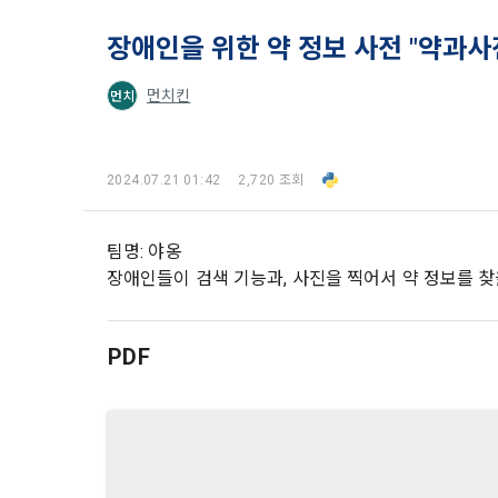
2. 미동의 
"회사"가 운
정보주체로서 
계하여 정보
장애인을 위한 약 정보 사전 "약과사
개인정보보호
행사할 수 있
에 제한되지 
3. "개인회
위해 어떤 권
인을 말한다.
먼치킨
먼치
단, 할인, 
4. “인재회
개인정보 침
등을 공유한 
구에게 연락하
3. 서비스 
“개인회원”을
2024.07.21 01:42
2,720 조회
DACON에서
5. “기업회
행, 교육 등
그 무엇보다
사”와 일정 
팀명: 야옹
‘개인정보자
또한 향후 마
6. “해커톤”
장애인들이 검색 기능과, 사진을 찍어서 약 정보를 찾
진행, 교육 
이를 평가하
2. 개인정보
7. “대회"
의뢰하는 경연
PDF
2021.05.25
데이콘 주식회
용도로는 수
8. “교육”
9. "아이디
를 말한다.
1) 회원관리
10. "비밀
회원제 서비스