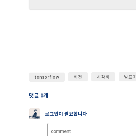
하고 "회원"
고지사항 전
쓰이는 “사이
2) 서비스 
제 3 조 (효
본인인증, 채
본 약관은 온
품 및 증빙발
1. "회사"
원"이 알 수
3) 서비스 
2. "회사
맞춤 서비스 
법률, 전자상
파악, 통계학
자서명법, 소
tensorflow
비전
시각화
발표
다.
3. "회사"는
4) 고용 및
댓글 0개
약관과 충돌하
4. “회사”
3. 수집하는
약관을 개정할
로그인이 필요합니다
가. 수집하는
게시판에 그 
5. '회사'
comment
와 개정사유를