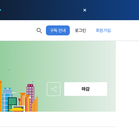
✕
구독 안내
로그인
회원가입
모두 읽음
모두 삭제
닫기
절차에 관한 
 XP
XP 안내
, 어떤 방식
EL 1
다음 레벨까지
150 XP
 홍보 목적 
본 약관은 
0/150 XP
다. 데이콘주
포함한다.
정보보호 등에 
오늘의 XP
전체 XP
 준수합니다.
0 / 800
0
마감
회할 수 있습
적립 XP
사용 XP
0
0
설비를 이용하
 공유(‘위탁 
이’와 관련한 
.
한다. 그 외 