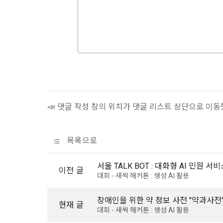
1) 회원가입
지 공지한다.
필수 항목 : 
6. "회원"
선택 항목 :
부의사를 표명
"회원"에게 
않거나, 전항
데이콘 내의 
보 수집이 발
자에게 ‘수집
제 4 조 (약
리고 동의를 
1. 이 약
📣 댓글 작성 창의 위치가 댓글 리스트 상단으로 이
업법, 정보
전자거래기본
2) 데이콘 
2. "회원"
필수 항목: 
목록으로
사용 경험, 
서울 TALK BOT : 대화형 AI 민원 서비
선택 항목: 
제 5 조 (이
이전 글
대회 - 새싹 해커톤 : 생성 AI 활용
Linkedin 등)
1. "회원"
계약이 성립
장애인을 위한 약 정보 사전 "약과사전
현재 글
3) 모바일 
2. “회사”
대회 - 새싹 해커톤 : 생성 AI 활용
침을 읽고 이
모바일 서비스