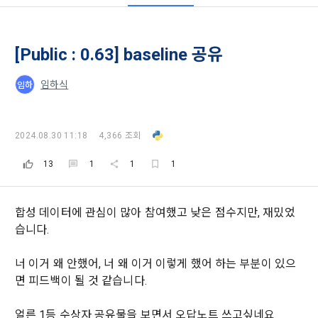
[Public : 0.63] baseline 공유
임하식
임하
2024.08.30 11:18
4,366 조회
13
1
1
1
모두 읽음
모두 삭제
닫기
알림
0
✕
MY XP
마케팅 정보 수신 동의
개인정보 처리방침
이용약관
XP 안내
합성 데이터에 관심이 많아 참여했고 낮은 점수지만, 재밌었
습니다.
LEVEL 1
다음 레벨까지
150 XP
0/150 XP
제 1 조 (목적)
1. 광고성 정보의 이용목적 
데이콘 개인정보 처리방침
너 이거 왜 안했어, 너 왜 이거 이렇게 했어 하는 부분이 있으
오늘의 XP
전체 XP
면 피드백이 될 것 같습니다.
본 약관은 데이콘 주식회사(이하 “회사”)와 “회원” 간에 정보 서
(2021.05.24 본)
0 / 800
0
비스를 이용하는 조건 및 절차에 관한 필요한 사항을 약속하여 
DACON이 제공하는 이용자 맞춤형 서비스 및 상품 추천, 각종 
규정하는 데 그 목적이 있다. “회원”은 모든 약관에 동의해야 하
얼른 1등 수상자 공유물을 보면서 오답노트 쓰고싶네요