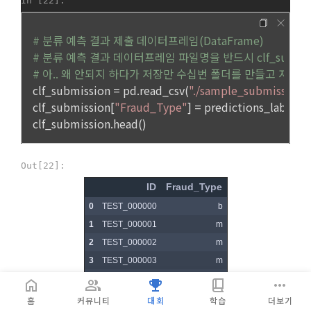
홈
커뮤니티
대회
학습
더보기