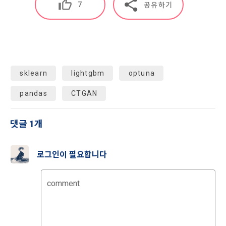
7
공유하기
이전 이용약관 보러가기 >
확인
확인
확인
sklearn
lightgbm
optuna
pandas
CTGAN
댓글 1개
로그인이 필요합니다
comment