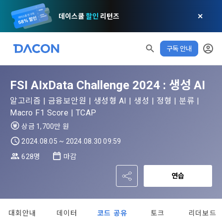
데이스쿨
할인
리턴즈
✕
구독 안내
FSI AIxData Challenge 2024 : 생성 AI
알고리즘 | 금융보안원 | 생성형 AI | 생성 | 정형 | 분류 |
Macro F1 Score | TCAP
상금 1,700만 원
2024.08.05 ~ 2024.08.30 09:59
628명
마감
연습
대회안내
데이터
코드 공유
토크
리더보드