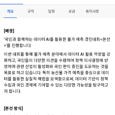
- 마케팅 수신 동의는 거부하실 수 있으며 동의 이후에라도 고객
제 2 조 (용어의 정의)
개요
규칙
일정
상금
동의사항
1. 개인정보처리방침의 의의
의 의사에 따라 동의를 철회할 수 있습니다.
이 약관에서 사용하는 용어의 정의는 아래와 같다.
데이콘이 어떤 정보를 수집하고, 수집한 정보를 어떻게 사용하
동의를 거부 하시더라도 DACON에서 제공하는 서비스의 이용
1."사이트"라 함은 "회사"가 서비스를 "회원"에게 제공하기 위하
며, 필요에 따라 누구와 이를 공유(‘위탁 또는 제공’)하며, 이용목
에 제한이 되지 않습니다.
[배경]
여 컴퓨터 등 정보 통신 설비를 이용하여 설정한 가상의 영업장 
적을 달성한 정보를 언제, 어떻게 파기 하는지 등 ‘개인정보의 한
단, 할인, 이벤트 및 이용자 맞춤형 상품 추천 등의 마케팅 정보 
또는 "회사"가 운영하는 아래 웹사이트를 말한다.
살이’와 관련한 정보를 투명하게 제공합니다.
'국민과 함께하는 데이터·AI를 활용한 물가 예측 경진대회<본선
안내 서비스가 제한됩니다.
가. ***.dacon.io
>'를 진행합니다.
2. "서비스"라 함은 “대회”, “교육”, “인재풀 등록” 등 사이트에서 
[데이콘] 회원가입 인증메일
메일 인증 필요
이번 대회를 통해 물가 예측 분야에서 데이터 AI 활용 역량을 강
정보주체로서 이용자는 자신의 개인정보에 대해 어떤 권리를 가
2. 미동의 시 불이익 사항
제공하는 모든 서비스를 말한다. 그 외 "회사"가 운영하는 사이
지고 있으며, 이를 어떤 방법과 절차로 행사할 수 있는지를 알려 
화하고, 국민들의 다양한 의견을 수렴하여 정책 의사결정에 반
트를 통해 개인이 등록한 자료를 DB화하여 각각의 목적에 맞게 
개인정보보호법 제22조 제5항에 의해 선택정보 사항에 대해서
드립니다. 또한, 법정대리인(부모 등)이 만14세 미만 아동의 개
영하며 관련 산업의 활성화와 국민 편익 증진을 도모하는 것을 
분류, 가공, 집계하여 정보를 제공하는 서비스를 포함한다.
는 동의 거부 하시더라도 서비스 이용에 제한되지 않습니다.
인정보 보호를 위해 어떤 권리를 행사할 수 있는지도 함께 안내
목표로 하고 있습니다. 특히 농산물 가격 예측을 중심으로 데이
3. "개인회원"이라 함은 서비스를 이용하기 위하여 이 약관에 동
합니다.
단, 할인, 이벤트 및 이용자 맞춤형 상품 추천 등의 마케팅 정보 
터를 활용한 실질적 해법을 모색함으로써, 데이터 기반의 정책 
의하고 "회사"와 이용 계약을 체결한 개인을 말한다.
안내 서비스가 제한됩니다.
수립과 국민 경제에 기여할 수 있는 다양한 가능성을 탐구하고
4. “인재회원”이라 함은 “데이콘 인재풀 서비스”를 이용하기 위
자 합니다.
개인정보 침해사고가 발생하는 경우, 추가적인 피해를 예방하고 
하여 본인의 개인정보와 프로젝트, 코드 등을 공유한 자로서, 채
이미 발생한 피해를 복구하기 위해 누구에게 연락하여 어떤 도
3. 서비스 정보 수신 동의 철회
용 의뢰 “기업회원”에게 개인정보, 프로젝트, 코드 등을 제공하
움을 받을 수 있는지 알려 드립니다.
는 것에 동의한 “개인회원”을 말한다.
DACON에서 제공하는 마케팅 정보를 원하지 않을 경우 ‘홈>계
[본선 방식]
정관리 페이지의 하단 마케팅(대회 진행, 교육 등) 정보 수신 동
5. “기업회원”이라 함은 “회사”에 대회의 주최를 의뢰하거나, 채