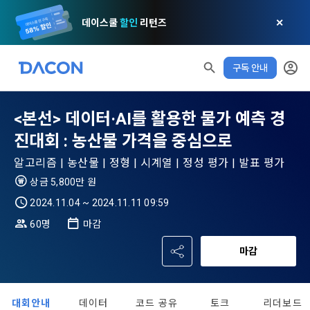
데이스쿨
할인
리턴즈
✕
구독 안내
<본선> 데이터·AI를 활용한 물가 예측 경
모두 읽음
모두 삭제
닫기
알림
0
✕
MY XP
마케팅 정보 수신 동의
개인정보 처리방침
이용약관
XP 안내
진대회 : 농산물 가격을 중심으로
LEVEL 1
다음 레벨까지
150 XP
알고리즘 | 농산물 | 정형 | 시계열 | 정성 평가 | 발표 평가
0/150 XP
상금 5,800만 원
제 1 조 (목적)
1. 광고성 정보의 이용목적 
데이콘 개인정보 처리방침
오늘의 XP
전체 XP
2024.11.04 ~ 2024.11.11 09:59
본 약관은 데이콘 주식회사(이하 “회사”)와 “회원” 간에 정보 서
(2021.05.24 본)
0 / 800
0
비스를 이용하는 조건 및 절차에 관한 필요한 사항을 약속하여 
60명
마감
DACON이 제공하는 이용자 맞춤형 서비스 및 상품 추천, 각종 
규정하는 데 그 목적이 있다. “회원”은 모든 약관에 동의해야 하
경품 행사, 이벤트, 경진대회 홍보 목적 등의 광고성 정보를 전자
데이콘은 이용자 개인정보 보호를 여러 경영요소 가운데 최
적립 XP
사용 XP
며, 어떤 방식이든 본 서비스를 사용한다는 것은 “회원”이 본 약
마감
우편이나 
0
0
우선의 가치로 두고 있습니다. 데이콘주식회사(이하 ‘데이콘’ 또
관의 전부에 동의한다는 것을 의미하며 본 약관은 “회원”이 서비
는 ‘회사’)는 서비스 기획부터 종료까지 정보통신망 이용촉진 및 
서신우편, 문자(SMS 또는 카카오 알림톡), 푸시, 전화 등을 통해 
스를 사용하는 동안 계속 유효하다. 본 약관은 저작권 분쟁 정책
정보보호 등에 관한 법률(이하 ‘정보통신망법’), 개인정보보호법 
이용자에게 제공합니다.
의 조항을 포함한다.
대회안내
데이터
코드 공유
토크
리더보드
등 국내의 개인정보 보호 법령을 철저히 준수합니다.