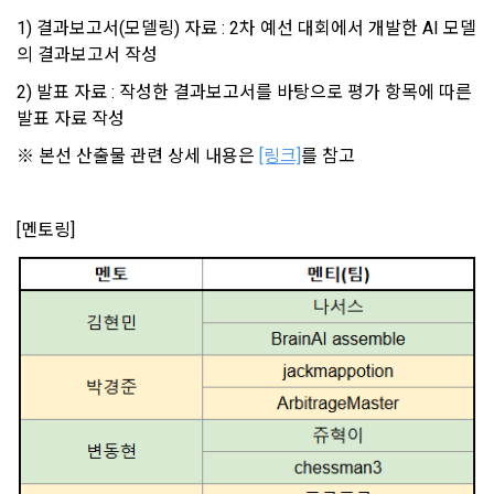
방지와 비인가 사용방지
제 3 조 (효력의 발생 및 변경)
1) 결과보고서(모델링) 자료 : 2차 예선 대회에서 개발한 AI 모델
의 결과보고서 작성
본 약관은 온라인을 통하여 “회원”에게 공시함으로써 효력을 발
생한다.
3) 서비스 개발 및 마케팅ㆍ광고 활용
2) 발표 자료 : 작성한 결과보고서를 바탕으로 평가 항목에 따른 
1. "회사"는 이 약관의 내용과 상호, 영업소 소재지, 대표자의 성
발표 자료 작성
맞춤 서비스 제공, 서비스 안내 및 이용권유, 서비스 개선 및 신
명, 사업자등록번호, 연락처 등을 "회원"이 알 수 있도록 초기 화
규 서비스 개발을 위한 통계 및 접속빈도 파악, 통계학적 특성에 
※ 본선 산출물 관련 상세 내용은 
[링크]
를 참고
면에 게시하거나 기타의 방법으로 "회원"에게 공지해야 한다.
따른 광고, 이벤트 정보 및 참여기회 제공
2. "회사"는 약관의규제등에관한법률, 전기통신기본법, 전기통
신사업법, 정보통신망이용촉진등에관한법률, 전자상거래 등에
[멘토링]
4) 고용 및 취업동향 파악을 위한 통계학적 분석, 서비스 고도화
서의 소비자보호에 관한 법률, 전자문서 및 전자거래기본법, 전
를 위한 데이터 분석
소셜 계정으로 로그인
자금융거래법, 전자서명법, 소비자기본법, 개인정보보호법 등 
데이콘 회원가입을 환영합니다. 메일 인증은 데이콘 회원가입
로그인 하시려면 아래 이메일로 인증이 필요합니다. 이메일을 다
을 위한 필수 절차입니다. 아래 이메일을 인증하여 회원가입 절
관련법을 위배하지 않는 범위에서 이 약관을 개정할 수 있다.
시 보내시겠습니까?
구글 로그인
차를 완료하여 주시기 바랍니다.
3. 수집하는 개인정보 항목 및 수집방법
3. "회사"는 "서비스"에 대해 별도의 이용약관 또는 정책(이하 
아직 데이콘 계정이 없나요?
회원가입
“별도약관”)을 둘 수 있으며, 그 내용이 이 약관과 충돌하는 경우 
가. 수집하는 개인정보의 항목
“별도약관”이 우선하여 적용된다.
4. “회사”의 영업상 중요한 사유 또는 관계 법령에 의한 변경사
1) 회원가입 시 수집하는 항목
유가 있을 때, 약관을 변경할 수 있으며, 약관을 개정할 경우에는 
적용일자 및 개정사유를 명시하여 현행 약관과 함께 “회사” 홈페
필수 항목 : 아이디, 비밀번호, 이름, 닉네임, 이메일
이지의 공지게시판에 그 적용일자 7일 이전부터 적용일자 전일