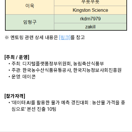
선택 항목 : 휴대폰번호, 생년월일, 국가, 직업
까지 공지한다.
5. '회사' 약관의 조항에 따른 정책을 제정 및 변경할 권리를 가지
며, 정책 또한 개정될 시에는 적용일자와 개정사유를 명시하여 
데이콘 내의 개별 서비스 이용, 상금 및 상품 지급 과정에서 해당 
“회사” 홈페이지의 공지게시판에 그 적용일자 7일 이전부터 적
서비스의 이용자에 한해 추가 개인정보 수집이 발생할 수 있습
용일자 전일까지 공지한다.
니다. 추가로 개인정보를 수집할 경우에는 해당 개인정보 수집 
※ 멘토링 관련
상세 내용은 
[링크]
를 참고
시점에서 이용자에게 ‘수집하는 개인정보 항목, 개인정보의 수
6. "회원"은 변경된 약관에 대해 거부할 권리가 있다. "회원"은 변
집 및 이용목적, 개인정보의 보관기간’에 대해 안내 드리고 동의
경된 약관이 공지된 지 15일 이내에 거부의사를 표명할 수 있다. 
를 받습니다.
"회원"이 거부하는 경우 본 서비스 제공자인 "회사"는 15일의 기
[주최 / 운영]
간을 정하여 "회원"에게 사전 통지 후 당해 "회원"과의 계약을 해
주최: 디지털플랫폼정부위원회, 농림축산식품부
지할 수 있다. 만약, "회원"이 거부의사를 표시하지 않거나, 전항
2) 데이콘 인재풀 등록 시 수집하는 항목
주관: 한국농수산식품유통공사, 한국지능정보사회진흥원
에 따라 시행일 이후에 "서비스"를 이용하는 경우에는 동의한 것
운영: 데이콘
필수 항목: 이름, 이메일, 핸드폰 번호, 경력, 신입/경력 해당 사항 
으로 간주한다.
여부, 사용 가능한 프로그래밍 언어 및 사용 경험, 프로젝트 또는 
대회 코드 링크1개, 구직 의향,
 희망근무지역
닫기
확인
재발송
[참가자격]
제 4 조 (약관의 해석)
선택 항목: 프로젝트 또는 대회 코드 링크(추가분), 기타 수상 경
'데이터·AI를 활용한 물가 예측 경진대회 : 농산물 가격을 중
1. 이 약관에서 규정하지 않은 사항에 관해서는 약관의규제등에
력, 개인 운영 사이트 링크(GitHub, Linkedin 등) ,영상, ppt 
심으로' 본선 진출 10팀
관한법률, 전기통신기본법, 전기통신사업법, 정보통신망이용촉
진등에관한법률, 전자상거래 등에서의 소비자보호에 관한 법률, 
3) 모바일 서비스 이용 시 수집되는 항목
전자문서 및 전자거래기본법, 전자금융거래법, 전자서명법, 소
비자기본법 등의 관계법령에 따른다.