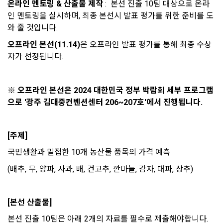
온라인 멘토링 & 산출물 제작
:  본선 진출 10팀 대상으로 온라
의(선택)’에서 철회를 요청할 수 있습니다.
그 무엇보다도, 개인정보와 관련하여 데이콘과 이용자 간의 권
용 의뢰 서비스 등을 이용하기 위해 “회사”와 일정 계약을 한 개
인 멘토링을 실시하며, 최종 본선시 발표 평가를 위한 준비를 도
리 및 의무 관계를 규정하여 이용자의 ‘개인정보자기결정권’을 
인 또는 법인을 말한다.
또한 향후 마케팅 활용에 새롭게 동의하고자 하는 경우에는 ‘홈>
와 줄 것입니다.  
보장하는 수단이 됩니다.
계정관리 페이지의 하단 마케팅(대회 진행, 교육 등) 정보 수신 
6. “해커톤”이라 함은 “회사”가 “사이트”에 출제한 문제에 “개인
동의(선택)’에서 동의하실 수 있습니다.
오프라인 본선(11.14)
은 오프라인 발표 평가를 통해 최종 수상
회원”이 AI 코드를 제출하고, “회사”는 이를 평가하여 우수작을 
자가 선정됩니다.
선정하는 제반 행위를 말한다.
2. 개인정보의 수집 및 이용목적
7. “대회"라 함은 “기업회원”이 인력을 채용하거나 또는 솔루션
2021.05.25
데이콘 주식회사(이하 “회사”)는 다음 목적을 위하여 개인정보
을 크라우드소싱하기 위하여 “회사"에 의뢰하는 경연대회 또는 
를 수집하고 있으며, 다음 목적 이외의 용도로는 수집한 개인정
※ 오프라인 본선은 2024 대한민국 정부 박람회 세부 프로그램
해커톤, AI해커톤, AI경진대회 등을 말한다.
보를 이용하지 않습니다.
으로 '광주 김대중컨벤션센터 206~207호'에서 진행됩니다.
8. “교육”이라 함은 “회사”가  제공하는 교육컨텐츠를 포함한 온
라인/오프라인 교육서비스를 말한다.
1) 회원관리
[주제]
9. "아이디"라 함은 회원의 식별과 회원의 서비스 이용을 위하여 
회원제 서비스 이용에 따른 본인확인, 본인의 의사확인, 고객문
"회원"이 가입 시 사용한 이메일 주소를 말한다.
국민생활과 밀접한 10개 농산물 품목의 가격 예측
의에 대한 응답, 새로운 정보의 소개 및 고지사항 전달
10. "비밀번호"라 함은 "회사"의 서비스를 이용하려는 사람이 아
(배추, 무, 양파, 사과, 배, 건고추, 깐마늘, 감자, 대파, 상추)
이디를 부여받은 자와 동일인임을 확인하고 "회원"의 권익을 보
호하기 위하여 "회원"이 선정한 문자와 숫자의 조합 또는 이와 
2) 서비스 제공에 관한 계약 이행 및 서비스 제공에 따른 요금정
동일한 용도로 쓰이는 “사이트”에서 자동 생성된 인증코드를 말
산
[본선 산출물]
한다.
본인인증, 채용정보 매칭 및 컨텐츠 제공을 위한 개인식별, 회원 
본선 진출 10팀은 아래 2개의 자료를 필수로 제출해야합니다.
간의 상호 연락, 구매 및 요금 결제, 물품 및 증빙발송, 부정 이용