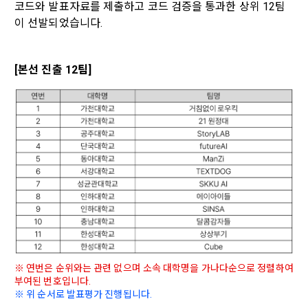
5. “기업회원”이라 함은 “회사”에 대회의 주최를 의뢰하거나, 채
코드와 발표자료를 제출하고 코드 검증을 통과한 상위 12팀
의(선택)’에서 철회를 요청할 수 있습니다.
그 무엇보다도, 개인정보와 관련하여 데이콘과 이용자 간의 권
용 의뢰 서비스 등을 이용하기 위해 “회사”와 일정 계약을 한 개
이 선발되었습니다.
리 및 의무 관계를 규정하여 이용자의 ‘개인정보자기결정권’을 
인 또는 법인을 말한다.
또한 향후 마케팅 활용에 새롭게 동의하고자 하는 경우에는 ‘홈>
보장하는 수단이 됩니다.
계정관리 페이지의 하단 마케팅(대회 진행, 교육 등) 정보 수신 
6. “해커톤”이라 함은 “회사”가 “사이트”에 출제한 문제에 “개인
동의(선택)’에서 동의하실 수 있습니다.
회원”이 AI 코드를 제출하고, “회사”는 이를 평가하여 우수작을 
[본선 진출 12팀]
선정하는 제반 행위를 말한다.
2. 개인정보의 수집 및 이용목적
7. “대회"라 함은 “기업회원”이 인력을 채용하거나 또는 솔루션
2021.05.25
데이콘 주식회사(이하 “회사”)는 다음 목적을 위하여 개인정보
을 크라우드소싱하기 위하여 “회사"에 의뢰하는 경연대회 또는 
를 수집하고 있으며, 다음 목적 이외의 용도로는 수집한 개인정
해커톤, AI해커톤, AI경진대회 등을 말한다.
보를 이용하지 않습니다.
8. “교육”이라 함은 “회사”가  제공하는 교육컨텐츠를 포함한 온
라인/오프라인 교육서비스를 말한다.
1) 회원관리
9. "아이디"라 함은 회원의 식별과 회원의 서비스 이용을 위하여 
회원제 서비스 이용에 따른 본인확인, 본인의 의사확인, 고객문
"회원"이 가입 시 사용한 이메일 주소를 말한다.
의에 대한 응답, 새로운 정보의 소개 및 고지사항 전달
10. "비밀번호"라 함은 "회사"의 서비스를 이용하려는 사람이 아
이디를 부여받은 자와 동일인임을 확인하고 "회원"의 권익을 보
호하기 위하여 "회원"이 선정한 문자와 숫자의 조합 또는 이와 
2) 서비스 제공에 관한 계약 이행 및 서비스 제공에 따른 요금정
※ 연번은 순위와는 관련 없으며 소속 대학명을 가나다순으로 정렬하여 
동일한 용도로 쓰이는 “사이트”에서 자동 생성된 인증코드를 말
산
부여된 번호입니다.
한다.
본인인증, 채용정보 매칭 및 컨텐츠 제공을 위한 개인식별, 회원 
※ 위 순서로 발표평가 진행됩니다.
간의 상호 연락, 구매 및 요금 결제, 물품 및 증빙발송, 부정 이용