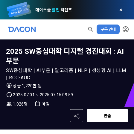
데이스쿨
할인
리턴즈
✕
구독 안내
2025 SW중심대학 디지털 경진대회 : AI
모두 읽음
모두 삭제
닫기
알림
0
✕
MY XP
마케팅 정보 수신 동의
개인정보 처리방침
이용약관
부문
XP 안내
LEVEL 1
SW중심대학 | AI부문 | 알고리즘 | NLP | 생성형 AI | LLM
다음 레벨까지
150 XP
0/150 XP
| ROC-AUC
제 1 조 (목적)
1. 광고성 정보의 이용목적 
데이콘 개인정보 처리방침
상금 1,220만 원
오늘의 XP
전체 XP
본 약관은 데이콘 주식회사(이하 “회사”)와 “회원” 간에 정보 서
(2021.05.24 본)
0 / 800
0
2025.07.01 ~ 2025.07.15 09:59
비스를 이용하는 조건 및 절차에 관한 필요한 사항을 약속하여 
DACON이 제공하는 이용자 맞춤형 서비스 및 상품 추천, 각종 
규정하는 데 그 목적이 있다. “회원”은 모든 약관에 동의해야 하
1,026명
마감
경품 행사, 이벤트, 경진대회 홍보 목적 등의 광고성 정보를 전자
데이콘은 이용자 개인정보 보호를 여러 경영요소 가운데 최
적립 XP
사용 XP
며, 어떤 방식이든 본 서비스를 사용한다는 것은 “회원”이 본 약
우편이나 
0
0
우선의 가치로 두고 있습니다. 데이콘주식회사(이하 ‘데이콘’ 또
관의 전부에 동의한다는 것을 의미하며 본 약관은 “회원”이 서비
연습
는 ‘회사’)는 서비스 기획부터 종료까지 정보통신망 이용촉진 및 
서신우편, 문자(SMS 또는 카카오 알림톡), 푸시, 전화 등을 통해 
스를 사용하는 동안 계속 유효하다. 본 약관은 저작권 분쟁 정책
정보보호 등에 관한 법률(이하 ‘정보통신망법’), 개인정보보호법 
이용자에게 제공합니다.
의 조항을 포함한다.
등 국내의 개인정보 보호 법령을 철저히 준수합니다.