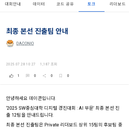
대회안내
데이터
코드 공유
토크
리더보드
- 마케팅 수신 동의는 거부하실 수 있으며 동의 이후에라도 고객
제 2 조 (용어의 정의)
1. 개인정보처리방침의 의의
의 의사에 따라 동의를 철회할 수 있습니다.
이 약관에서 사용하는 용어의 정의는 아래와 같다.
데이콘이 어떤 정보를 수집하고, 수집한 정보를 어떻게 사용하
동의를 거부 하시더라도 DACON에서 제공하는 서비스의 이용
1."사이트"라 함은 "회사"가 서비스를 "회원"에게 제공하기 위하
최종 본선 진출팀 안내
며, 필요에 따라 누구와 이를 공유(‘위탁 또는 제공’)하며, 이용목
에 제한이 되지 않습니다.
여 컴퓨터 등 정보 통신 설비를 이용하여 설정한 가상의 영업장 
적을 달성한 정보를 언제, 어떻게 파기 하는지 등 ‘개인정보의 한
단, 할인, 이벤트 및 이용자 맞춤형 상품 추천 등의 마케팅 정보 
또는 "회사"가 운영하는 아래 웹사이트를 말한다.
DACONIO
살이’와 관련한 정보를 투명하게 제공합니다.
안내 서비스가 제한됩니다.
가. ***.dacon.io
2. "서비스"라 함은 “대회”, “교육”, “인재풀 등록” 등 사이트에서 
정보주체로서 이용자는 자신의 개인정보에 대해 어떤 권리를 가
[데이콘] 회원가입 인증메일
메일 인증 필요
2025.07.28 10:27
1,187 조회
2. 미동의 시 불이익 사항
제공하는 모든 서비스를 말한다. 그 외 "회사"가 운영하는 사이
지고 있으며, 이를 어떤 방법과 절차로 행사할 수 있는지를 알려 
트를 통해 개인이 등록한 자료를 DB화하여 각각의 목적에 맞게 
개인정보보호법 제22조 제5항에 의해 선택정보 사항에 대해서
드립니다. 또한, 법정대리인(부모 등)이 만14세 미만 아동의 개
1
0
0
0
분류, 가공, 집계하여 정보를 제공하는 서비스를 포함한다.
는 동의 거부 하시더라도 서비스 이용에 제한되지 않습니다.
인정보 보호를 위해 어떤 권리를 행사할 수 있는지도 함께 안내
3. "개인회원"이라 함은 서비스를 이용하기 위하여 이 약관에 동
합니다.
단, 할인, 이벤트 및 이용자 맞춤형 상품 추천 등의 마케팅 정보 
의하고 "회사"와 이용 계약을 체결한 개인을 말한다.
안내 서비스가 제한됩니다.
안녕하세요 데이콘입니다.
4. “인재회원”이라 함은 “데이콘 인재풀 서비스”를 이용하기 위
개인정보 침해사고가 발생하는 경우, 추가적인 피해를 예방하고 
‘2025 SW중심대학 디지털 경진대회 : AI 부문’ 최종 본선 진
하여 본인의 개인정보와 프로젝트, 코드 등을 공유한 자로서, 채
이미 발생한 피해를 복구하기 위해 누구에게 연락하여 어떤 도
3. 서비스 정보 수신 동의 철회
용 의뢰 “기업회원”에게 개인정보, 프로젝트, 코드 등을 제공하
출 12팀을 안내드립니다.
움을 받을 수 있는지 알려 드립니다.
는 것에 동의한 “개인회원”을 말한다.
DACON에서 제공하는 마케팅 정보를 원하지 않을 경우 ‘홈>계
최종 본선 진출팀은 Private 리더보드 상위 15팀의 후보팀 중 
정관리 페이지의 하단 마케팅(대회 진행, 교육 등) 정보 수신 동