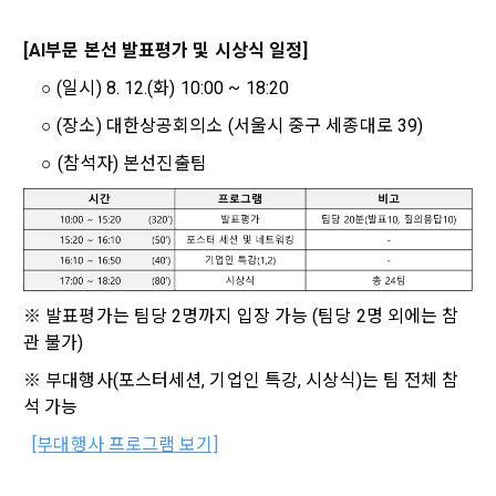
방지와 비인가 사용방지
제 3 조 (효력의 발생 및 변경)
[AI부문 본선 발표평가 및 시상식 일정]
본 약관은 온라인을 통하여 “회원”에게 공시함으로써 효력을 발
	○ (일시) 8. 12.(화) 10:00 ~ 18:20
생한다.
3) 서비스 개발 및 마케팅ㆍ광고 활용
1. "회사"는 이 약관의 내용과 상호, 영업소 소재지, 대표자의 성
맞춤 서비스 제공, 서비스 안내 및 이용권유, 서비스 개선 및 신
	○ (장소) 대한상공회의소 (서울시 중구 세종대로 39)
명, 사업자등록번호, 연락처 등을 "회원"이 알 수 있도록 초기 화
규 서비스 개발을 위한 통계 및 접속빈도 파악, 통계학적 특성에 
    ○ (참석자) 본선진출팀
면에 게시하거나 기타의 방법으로 "회원"에게 공지해야 한다.
따른 광고, 이벤트 정보 및 참여기회 제공
2. "회사"는 약관의규제등에관한법률, 전기통신기본법, 전기통
신사업법, 정보통신망이용촉진등에관한법률, 전자상거래 등에
4) 고용 및 취업동향 파악을 위한 통계학적 분석, 서비스 고도화
서의 소비자보호에 관한 법률, 전자문서 및 전자거래기본법, 전
를 위한 데이터 분석
자금융거래법, 전자서명법, 소비자기본법, 개인정보보호법 등 
관련법을 위배하지 않는 범위에서 이 약관을 개정할 수 있다.
소셜 계정으로 로그인
※ 발표평가는 팀당 2명까지 입장 가능 (팀당 2명 외에는 참
데이콘 회원가입을 환영합니다. 메일 인증은 데이콘 회원가입
로그인 하시려면 아래 이메일로 인증이 필요합니다. 이메일을 다
3. 수집하는 개인정보 항목 및 수집방법
3. "회사"는 "서비스"에 대해 별도의 이용약관 또는 정책(이하 
을 위한 필수 절차입니다. 아래 이메일을 인증하여 회원가입 절
관 불가)
시 보내시겠습니까?
“별도약관”)을 둘 수 있으며, 그 내용이 이 약관과 충돌하는 경우 
구글 로그인
차를 완료하여 주시기 바랍니다.
가. 수집하는 개인정보의 항목
※ 부대행사(포스터세션, 기업인 특강, 시상식)는 팀 전체 참
“별도약관”이 우선하여 적용된다.
아직 데이콘 계정이 없나요?
회원가입
석 가능
4. “회사”의 영업상 중요한 사유 또는 관계 법령에 의한 변경사
1) 회원가입 시 수집하는 항목
유가 있을 때, 약관을 변경할 수 있으며, 약관을 개정할 경우에는 
[부대행사 프로그램 보기]
적용일자 및 개정사유를 명시하여 현행 약관과 함께 “회사” 홈페
필수 항목 : 아이디, 비밀번호, 이름, 닉네임, 이메일
이지의 공지게시판에 그 적용일자 7일 이전부터 적용일자 전일