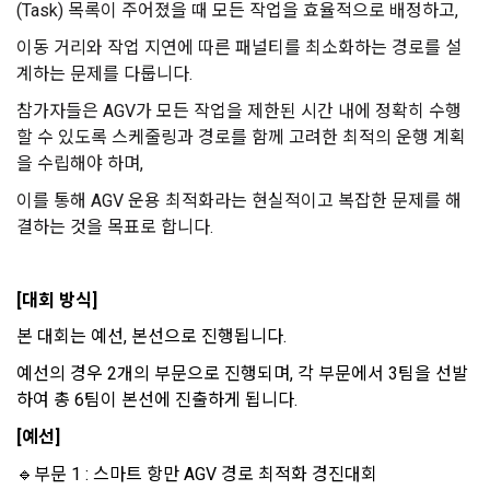
움을 받을 수 있는지 알려 드립니다.
(Task) 목록이 주어졌을 때 모든 작업을 효율적으로 배정하고, 
는 것에 동의한 “개인회원”을 말한다.
DACON에서 제공하는 마케팅 정보를 원하지 않을 경우 ‘홈>계
정관리 페이지의 하단 마케팅(대회 진행, 교육 등) 정보 수신 동
이동 거리와 작업 지연에 따른 패널티를 최소화하는 경로를 설
5. “기업회원”이라 함은 “회사”에 대회의 주최를 의뢰하거나, 채
의(선택)’에서 철회를 요청할 수 있습니다.
그 무엇보다도, 개인정보와 관련하여 데이콘과 이용자 간의 권
계하는 문제를 다룹니다.
용 의뢰 서비스 등을 이용하기 위해 “회사”와 일정 계약을 한 개
리 및 의무 관계를 규정하여 이용자의 ‘개인정보자기결정권’을 
인 또는 법인을 말한다.
또한 향후 마케팅 활용에 새롭게 동의하고자 하는 경우에는 ‘홈>
참가자들은 AGV가 모든 작업을 제한된 시간 내에 정확히 수행
보장하는 수단이 됩니다.
계정관리 페이지의 하단 마케팅(대회 진행, 교육 등) 정보 수신 
6. “해커톤”이라 함은 “회사”가 “사이트”에 출제한 문제에 “개인
할 수 있도록 스케줄링과 경로를 함께 고려한 최적의 운행 계획
동의(선택)’에서 동의하실 수 있습니다.
회원”이 AI 코드를 제출하고, “회사”는 이를 평가하여 우수작을 
을 수립해야 하며, 
선정하는 제반 행위를 말한다.
2. 개인정보의 수집 및 이용목적
이를 통해 AGV 운용 최적화라는 현실적이고 복잡한 문제를 해
7. “대회"라 함은 “기업회원”이 인력을 채용하거나 또는 솔루션
2021.05.25
데이콘 주식회사(이하 “회사”)는 다음 목적을 위하여 개인정보
결하는 것을 목표로 합니다.
을 크라우드소싱하기 위하여 “회사"에 의뢰하는 경연대회 또는 
를 수집하고 있으며, 다음 목적 이외의 용도로는 수집한 개인정
해커톤, AI해커톤, AI경진대회 등을 말한다.
보를 이용하지 않습니다.
8. “교육”이라 함은 “회사”가  제공하는 교육컨텐츠를 포함한 온
[대회 방식]
라인/오프라인 교육서비스를 말한다.
1) 회원관리
본 대회는 예선, 본선으로 진행됩니다.
9. "아이디"라 함은 회원의 식별과 회원의 서비스 이용을 위하여 
회원제 서비스 이용에 따른 본인확인, 본인의 의사확인, 고객문
예선의 경우 2개의 부문으로 진행되며, 각 부문에서 3팀을 선발
"회원"이 가입 시 사용한 이메일 주소를 말한다.
의에 대한 응답, 새로운 정보의 소개 및 고지사항 전달
하여 총 6팀이 본선에 진출하게 됩니다.
10. "비밀번호"라 함은 "회사"의 서비스를 이용하려는 사람이 아
이디를 부여받은 자와 동일인임을 확인하고 "회원"의 권익을 보
[예선]
호하기 위하여 "회원"이 선정한 문자와 숫자의 조합 또는 이와 
2) 서비스 제공에 관한 계약 이행 및 서비스 제공에 따른 요금정
🔹
부문 1 : 스마트 항만 AGV 경로 최적화 경진대회
동일한 용도로 쓰이는 “사이트”에서 자동 생성된 인증코드를 말
산