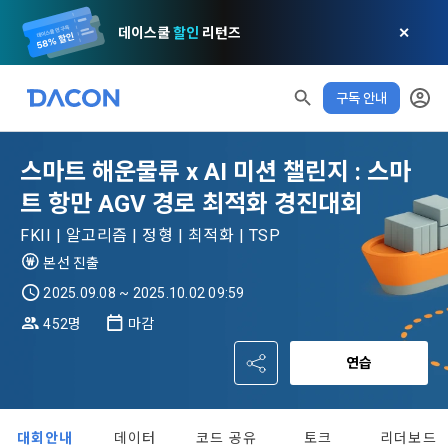
데이스쿨
할인
리턴즈
✕
구독 안내
스마트 해운물류 x AI 미션 챌린지 : 스마
트 항만 AGV 경로 최적화 경진대회
모두 읽음
모두 삭제
닫기
알림
0
FKII | 알고리즘 | 정형 | 최적화 | TSP
✕
MY XP
마케팅 정보 수신 동의
개인정보 처리방침
이용약관
XP 안내
본선 진출
LEVEL 1
다음 레벨까지
150 XP
2025.09.08 ~ 2025.10.02 09:59
0/150 XP
제 1 조 (목적)
1. 광고성 정보의 이용목적 
데이콘 개인정보 처리방침
452명
마감
오늘의 XP
전체 XP
본 약관은 데이콘 주식회사(이하 “회사”)와 “회원” 간에 정보 서
(2021.05.24 본)
0 / 800
0
연습
비스를 이용하는 조건 및 절차에 관한 필요한 사항을 약속하여 
DACON이 제공하는 이용자 맞춤형 서비스 및 상품 추천, 각종 
규정하는 데 그 목적이 있다. “회원”은 모든 약관에 동의해야 하
경품 행사, 이벤트, 경진대회 홍보 목적 등의 광고성 정보를 전자
데이콘은 이용자 개인정보 보호를 여러 경영요소 가운데 최
적립 XP
사용 XP
며, 어떤 방식이든 본 서비스를 사용한다는 것은 “회원”이 본 약
우편이나 
0
0
우선의 가치로 두고 있습니다. 데이콘주식회사(이하 ‘데이콘’ 또
관의 전부에 동의한다는 것을 의미하며 본 약관은 “회원”이 서비
대회안내
데이터
코드 공유
토크
리더보드