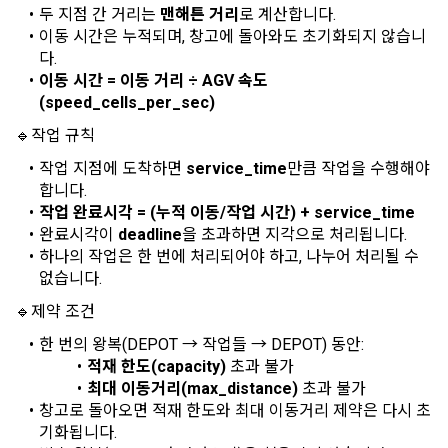
진등에관한법률, 전자상거래 등에서의 소비자보호에 관한 법률, 
두 지점 간 거리는 
맨해튼 거리
로 계산합니다.
3) 모바일 서비스 이용 시 수집되는 항목
전자문서 및 전자거래기본법, 전자금융거래법, 전자서명법, 소
이동 시간은 누적되며, 창고에 돌아와도 초기화되지 않습니
비자기본법 등의 관계법령에 따른다.
모바일 서비스의 특성상 단말기 모델 정보가 수집될 수 있으나, 
다.
이는 개인을 식별할 수 없는 형태입니다.
2. "회원"이 "회사"와 개별 계약을 체결하여 서비스를 이용하는 
이동 시간 = 이동 거리 ÷ AGV 속도
경우에는 개별 계약이 우선한다.
(speed_cells_per_sec)
4) 보상금 지급 시 수집하는 항목
🔹
작업 규칙
제 5 조 (이용계약의 성립)
필수항목: 본인 계좌정보(은행, 계좌번호), 주민등록번호(근거 : 
작업 지점에 도착하면 
service_time
만큼 작업을 수행해야 
소득세법)
1. "회원"이 이용신청(회원가입 신청) 작성 후에 "회사"가 웹 상
합니다.
의 안내를 "회원"에게 통지함으로써 이용계약이 성립된다.
작업 완료시각 = (누적 이동/작업 시간) + service_time
완료시각이 
deadline
을 초과하면 지각으로 처리됩니다.
2. “회사”는 "회사"의 ‘데이콘 인재풀 등록’ 서비스를 이용하고자 
5) 채용 합격 시, 기업의 요금 산정을 위한 수집 항목
하나의 작업은 한 번에 처리되어야 하고, 나누어 처리될 수 
하는 자가 본 약관과 개인정보취급방침을 읽고 이에 대하여 "동
없습니다.
필수항목: 합격자의 연봉정보
의" 또는 "제출하기" 버튼을 누르는 경우 이를 서비스 이용에 대
한 신청으로 간주한다.
🔹
제약 조건
3. 제2항 신청에 있어 "회사"는 "회원"의 종류에 따라 전문기관을 
6) 서비스 이용과정이나 사업처리 과정에서 자동 수집되는 항목
한 번의 왕복(DEPOT → 작업들 → DEPOT) 동안:
통한 실명확인 및 본인인증을 요청할 수 있다. "회원"은 본인인
적재 한도(capacity)
 초과 불가
IP Address, 쿠키, 방문일시, 서비스 이용 기록, 불량 이용 기록, 
증에 필요한 이름, 생년월일, 연락처 등을 제공하여야 한다.
최대 이동거리(max_distance)
 초과 불가
광고 ID, 접속 환경
창고로 돌아오면 적재 한도와 최대 이동거리 제약은 다시 초
4. 페이스북 등 외부서비스와의 연동을 통해 이용계약을 신청할 
기화됩니다.
경우, 본 약관과 개인정보취급방침, 서비스 제공을 위해 “회