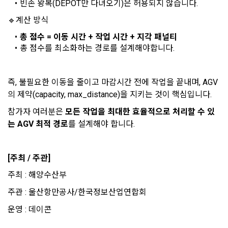
나. 개인정보 수집방법
빈손 왕복(DEPOT만 다녀오기)은 허용되지 않습니다.
사”가 “회원”의 외부 서비스 계정 정보 접근 및 활용에 “동의” 또
는 “확인”버튼을 누르면 “회사”가 웹 상의 안내 및 전자메일로 
1) 회원가입 및 서비스 이용 과정에서 이용자가 개인정보 수집
🔹계산 방식
“회원”에게 통지함으로써 이용계약이 성립된다.
에 대해 동의를 하고 직접 정보를 입력하는 경우, 해당 개인정보
총 점수 = 이동 시간 + 작업 시간 + 지각 패널티
닫기
확인
재발송
를 수집
5. “회원”은 이용계약 성립 후, 당사의 동의 없이 임의로 회원 ID
총 점수를 최소화하는 경로를 설계해야합니다.
를 변경할 수 없다.
6. 약관 및 실정법 위반 시 “회원”의 서비스 이용 제약이 생길 수 
2) 데이콘 인재풀 등록, 기업 요금 정산, 이벤트 응모, 고객센터 
있다.
즉, 불필요한 이동을 줄이고 마감시간 전에 작업을 끝내며, AGV
문의 등의 방법으로 수집
의 제약(capacity, max_distance)을 지키는 것이 핵심입니다.
제 6 조 (개인정보)
참가자 여러분은 
모든 작업을 최대한 효율적으로 처리할 수 있
3) 운영자를 통한 문의 과정에서 웹페이지, 메일, 팩스, 전화 등
는 AGV 최적 경로
를 설계해야 합니다.
을 통해 이용자의 개인정보가 수집
1. “개인회원” 및 “인재회원”의 개인정보보호에 관해서는 관련법
령 및 본 약관에서 정한 바에 의한다.
2. “회사”는 이용계약과 서비스의 원활한 이행을 위하여 “개인회
4) 오프라인에서 진행되는 이벤트, 세미나, 시상식 등에서 서면
[주최 / 주관]
원” 및 “인재회원”이 “서비스”를 이용하며 제공·생산한 정보를 
을 통해 개인정보가 수집
수집할 수 있다.
주최 : 해양수산부
3. “개인회원” 및 “인재회원”은 언제든지 원하는 경우에 서비스
주관 : 울산항만공사/한국정보산업연합회
5) 데이콘과 제휴한 외부 기업이나 단체로부터 개인정보를 제공
에 제공한 개인정보의 수집과 이용에 대한 동의를 철회할 수 있
받을 수 있으며, 이러한 경우에는 정보통신망법에 따라 제휴사
운영 : 데이콘
다. 다만 그 경우에는 일정 부분 서비스의 이용이 제한될 수 있
에서 이용자에게 개인정보 제공 동의 등을 받은 후에 데이콘에 
다.