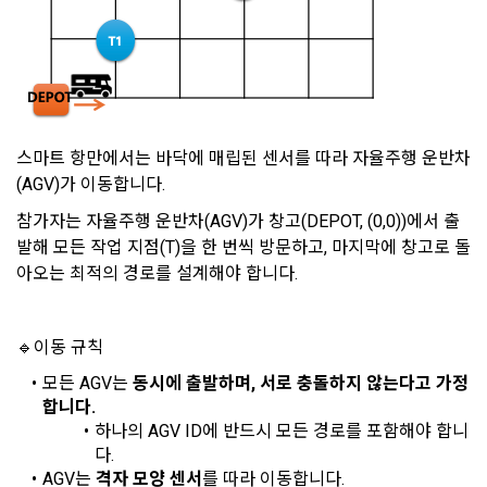
적용일자 및 개정사유를 명시하여 현행 약관과 함께 “회사” 홈페
필수 항목 : 아이디, 비밀번호, 이름, 닉네임, 이메일
이지의 공지게시판에 그 적용일자 7일 이전부터 적용일자 전일
선택 항목 : 휴대폰번호, 생년월일, 국가, 직업
까지 공지한다.
5. '회사' 약관의 조항에 따른 정책을 제정 및 변경할 권리를 가지
며, 정책 또한 개정될 시에는 적용일자와 개정사유를 명시하여 
데이콘 내의 개별 서비스 이용, 상금 및 상품 지급 과정에서 해당 
“회사” 홈페이지의 공지게시판에 그 적용일자 7일 이전부터 적
서비스의 이용자에 한해 추가 개인정보 수집이 발생할 수 있습
스마트 항만에서는 바닥에 매립된 센서를 따라 자율주행 운반차
용일자 전일까지 공지한다.
니다. 추가로 개인정보를 수집할 경우에는 해당 개인정보 수집 
(AGV)가 이동합니다.
시점에서 이용자에게 ‘수집하는 개인정보 항목, 개인정보의 수
6. "회원"은 변경된 약관에 대해 거부할 권리가 있다. "회원"은 변
집 및 이용목적, 개인정보의 보관기간’에 대해 안내 드리고 동의
참가자는 자율주행 운반차(AGV)가 창고(DEPOT, (0,0))에서 출
경된 약관이 공지된 지 15일 이내에 거부의사를 표명할 수 있다. 
를 받습니다.
발해 모든 작업 지점(T)을 한 번씩 방문하고, 마지막에 창고로 돌
"회원"이 거부하는 경우 본 서비스 제공자인 "회사"는 15일의 기
간을 정하여 "회원"에게 사전 통지 후 당해 "회원"과의 계약을 해
아오는 최적의 경로를 설계해야 합니다.
지할 수 있다. 만약, "회원"이 거부의사를 표시하지 않거나, 전항
2) 데이콘 인재풀 등록 시 수집하는 항목
소셜 계정으로 로그인
에 따라 시행일 이후에 "서비스"를 이용하는 경우에는 동의한 것
데이콘 회원가입을 환영합니다. 메일 인증은 데이콘 회원가입
로그인 하시려면 아래 이메일로 인증이 필요합니다. 이메일을 다
필수 항목: 이름, 이메일, 핸드폰 번호, 경력, 신입/경력 해당 사항 
으로 간주한다.
🔹
이동 규칙
을 위한 필수 절차입니다. 아래 이메일을 인증하여 회원가입 절
시 보내시겠습니까?
여부, 사용 가능한 프로그래밍 언어 및 사용 경험, 프로젝트 또는 
구글 로그인
차를 완료하여 주시기 바랍니다.
모든 AGV는 
동시에 출발하며, 서로 충돌하지 않는다고 가정
대회 코드 링크1개, 구직 의향,
 희망근무지역
아직 데이콘 계정이 없나요?
회원가입
합니다. 
제 4 조 (약관의 해석)
선택 항목: 프로젝트 또는 대회 코드 링크(추가분), 기타 수상 경
하나의 AGV ID에 반드시 모든 경로를 포함해야 합니
1. 이 약관에서 규정하지 않은 사항에 관해서는 약관의규제등에
력, 개인 운영 사이트 링크(GitHub, Linkedin 등) ,영상, ppt 
다.
관한법률, 전기통신기본법, 전기통신사업법, 정보통신망이용촉
AGV는 
격자 모양 센서
를 따라 이동합니다.