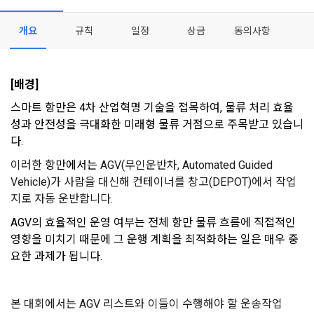
는 ‘회사’)는 서비스 기획부터 종료까지 정보통신망 이용촉진 및 
서신우편, 문자(SMS 또는 카카오 알림톡), 푸시, 전화 등을 통해 
스를 사용하는 동안 계속 유효하다. 본 약관은 저작권 분쟁 정책
정보보호 등에 관한 법률(이하 ‘정보통신망법’), 개인정보보호법 
이용자에게 제공합니다.
의 조항을 포함한다.
개요
규칙
일정
상금
동의사항
등 국내의 개인정보 보호 법령을 철저히 준수합니다.
- 마케팅 수신 동의는 거부하실 수 있으며 동의 이후에라도 고객
제 2 조 (용어의 정의)
1. 개인정보처리방침의 의의
의 의사에 따라 동의를 철회할 수 있습니다.
이 약관에서 사용하는 용어의 정의는 아래와 같다.
[배경] 
데이콘이 어떤 정보를 수집하고, 수집한 정보를 어떻게 사용하
동의를 거부 하시더라도 DACON에서 제공하는 서비스의 이용
1."사이트"라 함은 "회사"가 서비스를 "회원"에게 제공하기 위하
스마트 항만은 4차 산업혁명 기술을 접목하여, 물류 처리 효율
며, 필요에 따라 누구와 이를 공유(‘위탁 또는 제공’)하며, 이용목
에 제한이 되지 않습니다.
여 컴퓨터 등 정보 통신 설비를 이용하여 설정한 가상의 영업장 
성과 안전성을 극대화한 미래형 물류 거점으로 주목받고 있습니
적을 달성한 정보를 언제, 어떻게 파기 하는지 등 ‘개인정보의 한
단, 할인, 이벤트 및 이용자 맞춤형 상품 추천 등의 마케팅 정보 
또는 "회사"가 운영하는 아래 웹사이트를 말한다.
다.
살이’와 관련한 정보를 투명하게 제공합니다.
안내 서비스가 제한됩니다.
가. ***.dacon.io
이러한
 항만에서는 
AGV(무인운반차, Automated Guided 
2. "서비스"라 함은 “대회”, “교육”, “인재풀 등록” 등 사이트에서 
Vehicle)가 사람을 대신해 컨테이너를 창고(DEPOT)에서 작업
정보주체로서 이용자는 자신의 개인정보에 대해 어떤 권리를 가
2. 미동의 시 불이익 사항
제공하는 모든 서비스를 말한다. 그 외 "회사"가 운영하는 사이
지로 자동 운반합니다.
지고 있으며, 이를 어떤 방법과 절차로 행사할 수 있는지를 알려 
트를 통해 개인이 등록한 자료를 DB화하여 각각의 목적에 맞게 
개인정보보호법 제22조 제5항에 의해 선택정보 사항에 대해서
드립니다. 또한, 법정대리인(부모 등)이 만14세 미만 아동의 개
AGV의 효율적인 운영 여부는 전체 항만 물류 흐름에 직접적인 
분류, 가공, 집계하여 정보를 제공하는 서비스를 포함한다.
는 동의 거부 하시더라도 서비스 이용에 제한되지 않습니다.
인정보 보호를 위해 어떤 권리를 행사할 수 있는지도 함께 안내
영향을 미치기 때문에 그 운행 계획을 최적화하는 일은 매우 중
3. "개인회원"이라 함은 서비스를 이용하기 위하여 이 약관에 동
합니다.
단, 할인, 이벤트 및 이용자 맞춤형 상품 추천 등의 마케팅 정보 
요한 과제가 됩니다.
의하고 "회사"와 이용 계약을 체결한 개인을 말한다.
안내 서비스가 제한됩니다.
4. “인재회원”이라 함은 “데이콘 인재풀 서비스”를 이용하기 위
[데이콘] 회원가입 인증메일
메일 인증 필요
개인정보 침해사고가 발생하는 경우, 추가적인 피해를 예방하고 
하여 본인의 개인정보와 프로젝트, 코드 등을 공유한 자로서, 채
이미 발생한 피해를 복구하기 위해 누구에게 연락하여 어떤 도
본 대회에서는 AGV 리스트와 이들이 수행해야 할 운송작업
3. 서비스 정보 수신 동의 철회
용 의뢰 “기업회원”에게 개인정보, 프로젝트, 코드 등을 제공하