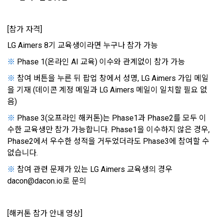
경우, 본 약관과 개인정보취급방침, 서비스 제공을 위해 “회
나. 개인정보 수집방법
사”가 “회원”의 외부 서비스 계정 정보 접근 및 활용에 “동의” 또
는 “확인”버튼을 누르면 “회사”가 웹 상의 안내 및 전자메일로 
[참가 자격]
1) 회원가입 및 서비스 이용 과정에서 이용자가 개인정보 수집
“회원”에게 통지함으로써 이용계약이 성립된다.
에 대해 동의를 하고 직접 정보를 입력하는 경우, 해당 개인정보
LG Aimers 8기 교육생이라면 누구나 참가 가능
를 수집
5. “회원”은 이용계약 성립 후, 당사의 동의 없이 임의로 회원 ID
※ 
Phase 1(온라인 AI 교육) 이수와 관계없이 참가 가능
를 변경할 수 없다.
6. 약관 및 실정법 위반 시 “회원”의 서비스 이용 제약이 생길 수 
※ 
참여 버튼을 누른 뒤 팝업 창에서 성명, LG Aimers 가입 메일
2) 데이콘 인재풀 등록, 기업 요금 정산, 이벤트 응모, 고객센터 
있다.
을 기재 (데이콘 계정 메일과 LG Aimers 메일이 일치할 필요 없
문의 등의 방법으로 수집
음)
※ 
Phase 3(오프라인 해커톤)는 Phase1과 Phase2를 모두 이
제 6 조 (개인정보)
3) 운영자를 통한 문의 과정에서 웹페이지, 메일, 팩스, 전화 등
수한 교육생만 참가 가능합니다. Phase1을 이수하지 않은 경우, 
을 통해 이용자의 개인정보가 수집
1. “개인회원” 및 “인재회원”의 개인정보보호에 관해서는 관련법
Phase2에서 우수한 성적을 거두었더라도 Phase3에 참여할 수 
령 및 본 약관에서 정한 바에 의한다.
없습니다.
2. “회사”는 이용계약과 서비스의 원활한 이행을 위하여 “개인회
4) 오프라인에서 진행되는 이벤트, 세미나, 시상식 등에서 서면
원” 및 “인재회원”이 “서비스”를 이용하며 제공·생산한 정보를 
※ 
참여 관련 문제가 있는 LG Aimers 교육생의 경우 
을 통해 개인정보가 수집
수집할 수 있다.
dacon@dacon.io로 문의
3. “개인회원” 및 “인재회원”은 언제든지 원하는 경우에 서비스
5) 데이콘과 제휴한 외부 기업이나 단체로부터 개인정보를 제공
에 제공한 개인정보의 수집과 이용에 대한 동의를 철회할 수 있
받을 수 있으며, 이러한 경우에는 정보통신망법에 따라 제휴사
[해커톤 참가 안내 영상]
닫기
확인
재발송
다. 다만 그 경우에는 일정 부분 서비스의 이용이 제한될 수 있