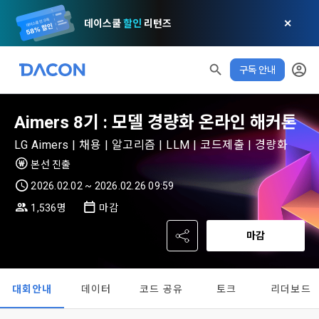
데이스쿨
할인
리턴즈
✕
구독 안내
Aimers 8기 : 모델 경량화 온라인 해커톤
LG Aimers | 채용 | 알고리즘 | LLM | 코드제출 | 경량화
본선 진출
모두 읽음
모두 삭제
닫기
알림
0
2026.02.02 ~ 2026.02.26 09:59
✕
MY XP
마케팅 정보 수신 동의
개인정보 처리방침
이용약관
XP 안내
1,536명
마감
LEVEL 1
다음 레벨까지
150 XP
0/150 XP
마감
제 1 조 (목적)
1. 광고성 정보의 이용목적 
데이콘 개인정보 처리방침
오늘의 XP
전체 XP
본 약관은 데이콘 주식회사(이하 “회사”)와 “회원” 간에 정보 서
(2021.05.24 본)
0 / 800
0
비스를 이용하는 조건 및 절차에 관한 필요한 사항을 약속하여 
DACON이 제공하는 이용자 맞춤형 서비스 및 상품 추천, 각종 
대회안내
데이터
코드 공유
토크
리더보드
규정하는 데 그 목적이 있다. “회원”은 모든 약관에 동의해야 하
경품 행사, 이벤트, 경진대회 홍보 목적 등의 광고성 정보를 전자
데이콘은 이용자 개인정보 보호를 여러 경영요소 가운데 최
적립 XP
사용 XP
며, 어떤 방식이든 본 서비스를 사용한다는 것은 “회원”이 본 약
우편이나 