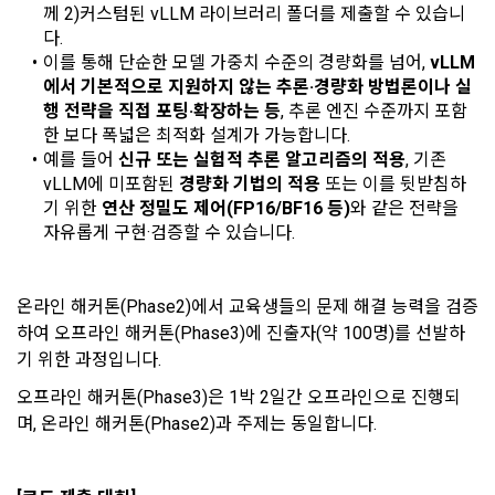
4. “회사”의 영업상 중요한 사유 또는 관계 법령에 의한 변경사
께 2)커스텀된 vLLM 라이브러리 폴더를 제출할 수 있습니
1) 회원가입 시 수집하는 항목
유가 있을 때, 약관을 변경할 수 있으며, 약관을 개정할 경우에는 
다.
적용일자 및 개정사유를 명시하여 현행 약관과 함께 “회사” 홈페
필수 항목 : 아이디, 비밀번호, 이름, 닉네임, 이메일
이를 통해 단순한 모델 가중치 수준의 경량화를 넘어, 
vLLM
이지의 공지게시판에 그 적용일자 7일 이전부터 적용일자 전일
에서 기본적으로 지원하지 않는 추론·경량화 방법론이나 실
선택 항목 : 휴대폰번호, 생년월일, 국가, 직업
까지 공지한다.
행 전략을 직접 포팅·확장하는 등
, 추론 엔진 수준까지 포함
5. '회사' 약관의 조항에 따른 정책을 제정 및 변경할 권리를 가지
한 보다 폭넓은 최적화 설계가 가능합니다.
며, 정책 또한 개정될 시에는 적용일자와 개정사유를 명시하여 
데이콘 내의 개별 서비스 이용, 상금 및 상품 지급 과정에서 해당 
예를 들어 
신규 또는 실험적 추론 알고리즘의 적용
, 기존 
“회사” 홈페이지의 공지게시판에 그 적용일자 7일 이전부터 적
서비스의 이용자에 한해 추가 개인정보 수집이 발생할 수 있습
vLLM에 미포함된 
경량화 기법의 적용 
또는 이를 뒷받침하
용일자 전일까지 공지한다.
니다. 추가로 개인정보를 수집할 경우에는 해당 개인정보 수집 
기 위한 
연산 정밀도 제어(FP16/BF16 등)
와 같은 전략을 
시점에서 이용자에게 ‘수집하는 개인정보 항목, 개인정보의 수
자유롭게 구현·검증할 수 있습니다.
6. "회원"은 변경된 약관에 대해 거부할 권리가 있다. "회원"은 변
집 및 이용목적, 개인정보의 보관기간’에 대해 안내 드리고 동의
경된 약관이 공지된 지 15일 이내에 거부의사를 표명할 수 있다. 
를 받습니다.
"회원"이 거부하는 경우 본 서비스 제공자인 "회사"는 15일의 기
온라인 해커톤(Phase2)에서 교육생들의 문제 해결 능력을 검증
간을 정하여 "회원"에게 사전 통지 후 당해 "회원"과의 계약을 해
지할 수 있다. 만약, "회원"이 거부의사를 표시하지 않거나, 전항
하여 오프라인 해커톤(Phase3)에 진출자(약 100명)를 선발하
2) 데이콘 인재풀 등록 시 수집하는 항목
에 따라 시행일 이후에 "서비스"를 이용하는 경우에는 동의한 것
기 위한 과정입니다.
필수 항목: 이름, 이메일, 핸드폰 번호, 경력, 신입/경력 해당 사항 
으로 간주한다.
오프라인 해커톤(Phase3)은 1박 2일간 오프라인으로 진행되
여부, 사용 가능한 프로그래밍 언어 및 사용 경험, 프로젝트 또는 
며, 온라인 해커톤(Phase2)과 주제는 동일합니다.
대회 코드 링크1개, 구직 의향,
 희망근무지역
제 4 조 (약관의 해석)
선택 항목: 프로젝트 또는 대회 코드 링크(추가분), 기타 수상 경
1. 이 약관에서 규정하지 않은 사항에 관해서는 약관의규제등에
력, 개인 운영 사이트 링크(GitHub, Linkedin 등) ,영상, ppt 