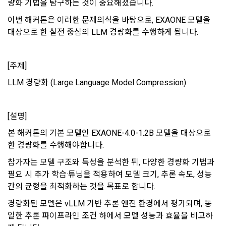
하여 본인의 개인정보와 프로젝트, 코드 등을 공유한 자로서, 채
량화 기법을 탐구하는 것이 중요해졌습니다. 
이미 발생한 피해를 복구하기 위해 누구에게 연락하여 어떤 도
3. 서비스 정보 수신 동의 철회
용 의뢰 “기업회원”에게 개인정보, 프로젝트, 코드 등을 제공하
움을 받을 수 있는지 알려 드립니다.
이번 해커톤은 이러한 문제의식을 바탕으로, EXAONE 모델을 
는 것에 동의한 “개인회원”을 말한다.
DACON에서 제공하는 마케팅 정보를 원하지 않을 경우 ‘홈>계
대상으로 한 실전 중심의 LLM 경량화를 수행하게 됩니다.
[데이콘] 회원가입 인증메일
메일 인증 필요
정관리 페이지의 하단 마케팅(대회 진행, 교육 등) 정보 수신 동
5. “기업회원”이라 함은 “회사”에 대회의 주최를 의뢰하거나, 채
의(선택)’에서 철회를 요청할 수 있습니다.
그 무엇보다도, 개인정보와 관련하여 데이콘과 이용자 간의 권
용 의뢰 서비스 등을 이용하기 위해 “회사”와 일정 계약을 한 개
리 및 의무 관계를 규정하여 이용자의 ‘개인정보자기결정권’을 
인 또는 법인을 말한다.
또한 향후 마케팅 활용에 새롭게 동의하고자 하는 경우에는 ‘홈>
[주제]
보장하는 수단이 됩니다.
계정관리 페이지의 하단 마케팅(대회 진행, 교육 등) 정보 수신 
6. “해커톤”이라 함은 “회사”가 “사이트”에 출제한 문제에 “개인
LLM 경량화 (Large Language Model Compression)
동의(선택)’에서 동의하실 수 있습니다.
회원”이 AI 코드를 제출하고, “회사”는 이를 평가하여 우수작을 
선정하는 제반 행위를 말한다.
2. 개인정보의 수집 및 이용목적
7. “대회"라 함은 “기업회원”이 인력을 채용하거나 또는 솔루션
2021.05.25
데이콘 주식회사(이하 “회사”)는 다음 목적을 위하여 개인정보
[설명]
을 크라우드소싱하기 위하여 “회사"에 의뢰하는 경연대회 또는 
를 수집하고 있으며, 다음 목적 이외의 용도로는 수집한 개인정
본 해커톤의 기본 모델인 EXAONE-4.0-1.2B 모델을 대상으로 
해커톤, AI해커톤, AI경진대회 등을 말한다.
보를 이용하지 않습니다.
한 경량화를 수행해야합니다.
8. “교육”이라 함은 “회사”가  제공하는 교육컨텐츠를 포함한 온
라인/오프라인 교육서비스를 말한다.
참가자는 모델 구조와 특성을 분석한 뒤, 다양한 경량화 기법과 
1) 회원관리
필요 시 추가 학습·튜닝을 적용하여 모델 크기, 추론 속도, 성능 
9. "아이디"라 함은 회원의 식별과 회원의 서비스 이용을 위하여 
회원제 서비스 이용에 따른 본인확인, 본인의 의사확인, 고객문
간의 균형을 최적화하는 것을 목표로 합니다. 
"회원"이 가입 시 사용한 이메일 주소를 말한다.
의에 대한 응답, 새로운 정보의 소개 및 고지사항 전달
10. "비밀번호"라 함은 "회사"의 서비스를 이용하려는 사람이 아
경량화된 모델은 vLLM 기반 추론 엔진 환경에서 평가되며, 동
이디를 부여받은 자와 동일인임을 확인하고 "회원"의 권익을 보
일한 추론 파이프라인 조건 하에서 모델 성능과 효율을 비교하
호하기 위하여 "회원"이 선정한 문자와 숫자의 조합 또는 이와 
2) 서비스 제공에 관한 계약 이행 및 서비스 제공에 따른 요금정