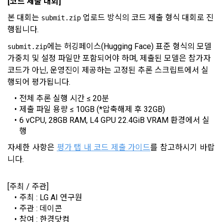
[코드 제출 대회]
관한법률, 전기통신기본법, 전기통신사업법, 정보통신망이용촉
진등에관한법률, 전자상거래 등에서의 소비자보호에 관한 법률, 
본 대회는 
 업로드 방식의 코드 제출 형식 대회로 진
submit.zip
3) 모바일 서비스 이용 시 수집되는 항목
전자문서 및 전자거래기본법, 전자금융거래법, 전자서명법, 소
행됩니다.
비자기본법 등의 관계법령에 따른다.
모바일 서비스의 특성상 단말기 모델 정보가 수집될 수 있으나, 
에는 허깅페이스(Hugging Face) 표준 형식의 모델 
submit.zip
이는 개인을 식별할 수 없는 형태입니다.
2. "회원"이 "회사"와 개별 계약을 체결하여 서비스를 이용하는 
가중치 및 설정 파일만 포함되어야 하며, 제출된 모델은 참가자 
소셜 계정으로 로그인
경우에는 개별 계약이 우선한다.
데이콘 회원가입을 환영합니다. 메일 인증은 데이콘 회원가입
로그인 하시려면 아래 이메일로 인증이 필요합니다. 이메일을 다
코드가 아닌, 운영진이 제공하는 고정된 추론 스크립트에서 실
을 위한 필수 절차입니다. 아래 이메일을 인증하여 회원가입 절
시 보내시겠습니까?
4) 보상금 지급 시 수집하는 항목
행되어 평가됩니다.
구글 로그인
차를 완료하여 주시기 바랍니다.
제 5 조 (이용계약의 성립)
필수항목: 본인 계좌정보(은행, 계좌번호), 주민등록번호(근거 : 
전체 추론 실행 시간 ≤ 20분
아직 데이콘 계정이 없나요?
회원가입
소득세법)
1. "회원"이 이용신청(회원가입 신청) 작성 후에 "회사"가 웹 상
제출 파일 용량 ≤ 10GB (*압축해제 후 32GB)
의 안내를 "회원"에게 통지함으로써 이용계약이 성립된다.
6 vCPU, 28GB RAM, L4 GPU 22.4GiB VRAM 환경에서 실
행
2. “회사”는 "회사"의 ‘데이콘 인재풀 등록’ 서비스를 이용하고자 
5) 채용 합격 시, 기업의 요금 산정을 위한 수집 항목
하는 자가 본 약관과 개인정보취급방침을 읽고 이에 대하여 "동
자세한 사항은 
평가 탭 내 코드 제출 가이드
를 참고하시기 바랍
필수항목: 합격자의 연봉정보
의" 또는 "제출하기" 버튼을 누르는 경우 이를 서비스 이용에 대
니다.
한 신청으로 간주한다.
3. 제2항 신청에 있어 "회사"는 "회원"의 종류에 따라 전문기관을 
6) 서비스 이용과정이나 사업처리 과정에서 자동 수집되는 항목
[주최 / 주관]
통한 실명확인 및 본인인증을 요청할 수 있다. "회원"은 본인인
IP Address, 쿠키, 방문일시, 서비스 이용 기록, 불량 이용 기록, 
주최 : LG AI 연구원
증에 필요한 이름, 생년월일, 연락처 등을 제공하여야 한다.
광고 ID, 접속 환경
주관 : 데이콘
4. 페이스북 등 외부서비스와의 연동을 통해 이용계약을 신청할 
참여 : 한경닷컴