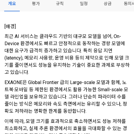
0
0
우선의 가치로 두고 있습니다. 데이콘주식회사(이하 ‘데이콘’ 또
관의 전부에 동의한다는 것을 의미하며 본 약관은 “회원”이 서비
개요
평가
규칙
일정
상금
동의
는 ‘회사’)는 서비스 기획부터 종료까지 정보통신망 이용촉진 및 
서신우편, 문자(SMS 또는 카카오 알림톡), 푸시, 전화 등을 통해 
스를 사용하는 동안 계속 유효하다. 본 약관은 저작권 분쟁 정책
정보보호 등에 관한 법률(이하 ‘정보통신망법’), 개인정보보호법 
이용자에게 제공합니다.
의 조항을 포함한다.
등 국내의 개인정보 보호 법령을 철저히 준수합니다.
[배경] 
- 마케팅 수신 동의는 거부하실 수 있으며 동의 이후에라도 고객
제 2 조 (용어의 정의)
최근 AI 서비스는 클라우드 기반의 대규모 모델을 넘어, On-
1. 개인정보처리방침의 의의
의 의사에 따라 동의를 철회할 수 있습니다.
Device 환경에서도 빠르고 안정적으로 동작하는 경량 모델에 
이 약관에서 사용하는 용어의 정의는 아래와 같다.
데이콘이 어떤 정보를 수집하고, 수집한 정보를 어떻게 사용하
동의를 거부 하시더라도 DACON에서 제공하는 서비스의 이용
대한 요구가 급격히 증가하고 있습니다. 특히 응답 지연
1."사이트"라 함은 "회사"가 서비스를 "회원"에게 제공하기 위하
며, 필요에 따라 누구와 이를 공유(‘위탁 또는 제공’)하며, 이용목
에 제한이 되지 않습니다.
(latency), 메모리 사용량, 운영 비용 등의 제약으로 인해 모델 크
여 컴퓨터 등 정보 통신 설비를 이용하여 설정한 가상의 영업장 
적을 달성한 정보를 언제, 어떻게 파기 하는지 등 ‘개인정보의 한
기를 줄이면서도 성능을 유지하는 기술이 중요한 과제로 부상하
단, 할인, 이벤트 및 이용자 맞춤형 상품 추천 등의 마케팅 정보 
또는 "회사"가 운영하는 아래 웹사이트를 말한다.
살이’와 관련한 정보를 투명하게 제공합니다.
안내 서비스가 제한됩니다.
고 있습니다.
가. ***.dacon.io
EXAONE은 Global Frontier 급의 Large-scale 모델과 함께, 노
2. "서비스"라 함은 “대회”, “교육”, “인재풀 등록” 등 사이트에서 
정보주체로서 이용자는 자신의 개인정보에 대해 어떤 권리를 가
트북·모바일 등 제한된 환경에서도 활용 가능한 Small-scale 모
2. 미동의 시 불이익 사항
제공하는 모든 서비스를 말한다. 그 외 "회사"가 운영하는 사이
지고 있으며, 이를 어떤 방법과 절차로 행사할 수 있는지를 알려 
델 라인업을 보유하고 있습니다. 그러나 단순히 파라미터 수를 
트를 통해 개인이 등록한 자료를 DB화하여 각각의 목적에 맞게 
개인정보보호법 제22조 제5항에 의해 선택정보 사항에 대해서
드립니다. 또한, 법정대리인(부모 등)이 만14세 미만 아동의 개
분류, 가공, 집계하여 정보를 제공하는 서비스를 포함한다.
줄이는 방식은 메모리와 속도 측면에서는 유리할 수 있으나, 정
는 동의 거부 하시더라도 서비스 이용에 제한되지 않습니다.
인정보 보호를 위해 어떤 권리를 행사할 수 있는지도 함께 안내
확도 저하라는 명확한 한계를 동반합니다.
3. "개인회원"이라 함은 서비스를 이용하기 위하여 이 약관에 동
합니다.
단, 할인, 이벤트 및 이용자 맞춤형 상품 추천 등의 마케팅 정보 
의하고 "회사"와 이용 계약을 체결한 개인을 말한다.
안내 서비스가 제한됩니다.
이에 따라, 모델 크기를 효과적으로 축소하면서도 성능 저하를 
최소화하고, 실제 추론 환경에서의 효율을 극대화할 수 있는 경
4. “인재회원”이라 함은 “데이콘 인재풀 서비스”를 이용하기 위
개인정보 침해사고가 발생하는 경우, 추가적인 피해를 예방하고 