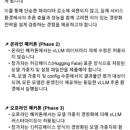
게 됩니다. 
동일한 용도로 쓰이는 “사이트”에서 자동 생성된 인증코드를 말
산
이를 통해 단순한 파라미터 감소에 국한되지 않고, 실제 서비스 
한다.
본인인증, 채용정보 매칭 및 컨텐츠 제공을 위한 개인식별, 회원 
환경에서의 추론 효율과 성능을 함께 고려한 의미 있는 경량화 
간의 상호 연락, 구매 및 요금 결제, 물품 및 증빙발송, 부정 이용
전략을 설계·검증하는 경험을 제공하고자 합니다.
방지와 비인가 사용방지
제 3 조 (효력의 발생 및 변경)
본 약관은 온라인을 통하여 “회원”에게 공시함으로써 효력을 발
📌 온라인 해커톤 (Phase 2)
생한다.
3) 서비스 개발 및 마케팅ㆍ광고 활용
온라인 해커톤에서는 vLLM 라이브러리 자체 수정은 허용되
1. "회사"는 이 약관의 내용과 상호, 영업소 소재지, 대표자의 성
맞춤 서비스 제공, 서비스 안내 및 이용권유, 서비스 개선 및 신
지 않습니다.
명, 사업자등록번호, 연락처 등을 "회원"이 알 수 있도록 초기 화
규 서비스 개발을 위한 통계 및 접속빈도 파악, 통계학적 특성에 
참가자는 허깅페이스(Hugging Face) 표준 방식으로 저장된 
면에 게시하거나 기타의 방법으로 "회원"에게 공지해야 한다.
따른 광고, 이벤트 정보 및 참여기회 제공
모델 가중치 및 설정 파일만을 제출해야 합니다.
2. "회사"는 약관의규제등에관한법률, 전기통신기본법, 전기통
즉, 모델 가중치 및 config 수준에서의 결과물만 평가 대상이 
신사업법, 정보통신망이용촉진등에관한법률, 전자상거래 등에
되며, 모든 모델은 운영진이 제공하는 동일한 vLLM 추론 환
4) 고용 및 취업동향 파악을 위한 통계학적 분석, 서비스 고도화
서의 소비자보호에 관한 법률, 전자문서 및 전자거래기본법, 전
경에서 실행됩니다.
를 위한 데이터 분석
자금융거래법, 전자서명법, 소비자기본법, 개인정보보호법 등 
관련법을 위배하지 않는 범위에서 이 약관을 개정할 수 있다.
📌 오프라인 해커톤 (Phase 3)
3. 수집하는 개인정보 항목 및 수집방법
3. "회사"는 "서비스"에 대해 별도의 이용약관 또는 정책(이하 
오프라인 해커톤에서는 모델 가중치 경량화에 더해 vLLM 
“별도약관”)을 둘 수 있으며, 그 내용이 이 약관과 충돌하는 경우 
가. 수집하는 개인정보의 항목
커스터마이징이 허용됩니다.
“별도약관”이 우선하여 적용된다.
참가자는 1)허깅페이스 방식의 경량화된 모델 가중치와 함