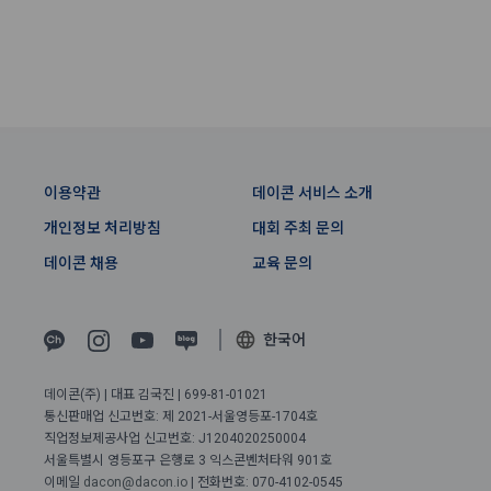
회원”이 AI 코드를 제출하고, “회사”는 이를 평가하여 우수작을 
닫기
확인
재발송
선정하는 제반 행위를 말한다.
2. 개인정보의 수집 및 이용목적
7. “대회"라 함은 “기업회원”이 인력을 채용하거나 또는 솔루션
2021.05.25
데이콘 주식회사(이하 “회사”)는 다음 목적을 위하여 개인정보
을 크라우드소싱하기 위하여 “회사"에 의뢰하는 경연대회 또는 
를 수집하고 있으며, 다음 목적 이외의 용도로는 수집한 개인정
해커톤, AI해커톤, AI경진대회 등을 말한다.
보를 이용하지 않습니다.
8. “교육”이라 함은 “회사”가  제공하는 교육컨텐츠를 포함한 온
라인/오프라인 교육서비스를 말한다.
1) 회원관리
이용약관
데이콘 서비스 소개
9. "아이디"라 함은 회원의 식별과 회원의 서비스 이용을 위하여 
회원제 서비스 이용에 따른 본인확인, 본인의 의사확인, 고객문
"회원"이 가입 시 사용한 이메일 주소를 말한다.
개인정보 처리방침
대회 주최 문의
의에 대한 응답, 새로운 정보의 소개 및 고지사항 전달
10. "비밀번호"라 함은 "회사"의 서비스를 이용하려는 사람이 아
데이콘 채용
교육 문의
이디를 부여받은 자와 동일인임을 확인하고 "회원"의 권익을 보
호하기 위하여 "회원"이 선정한 문자와 숫자의 조합 또는 이와 
2) 서비스 제공에 관한 계약 이행 및 서비스 제공에 따른 요금정
동일한 용도로 쓰이는 “사이트”에서 자동 생성된 인증코드를 말
산
한국어
한다.
본인인증, 채용정보 매칭 및 컨텐츠 제공을 위한 개인식별, 회원 
간의 상호 연락, 구매 및 요금 결제, 물품 및 증빙발송, 부정 이용
데이콘(주) | 대표 김국진 | 699-81-01021
방지와 비인가 사용방지
제 3 조 (효력의 발생 및 변경)
통신판매업 신고번호: 제 2021-서울영등포-1704호
직업정보제공사업 신고번호: J1204020250004
본 약관은 온라인을 통하여 “회원”에게 공시함으로써 효력을 발
서울특별시 영등포구 은행로 3 익스콘벤처타워 901호
이전 이용약관 보러가기 >
생한다.
3) 서비스 개발 및 마케팅ㆍ광고 활용
이메일
dacon@dacon.io
| 전화번호: 070-4102-0545