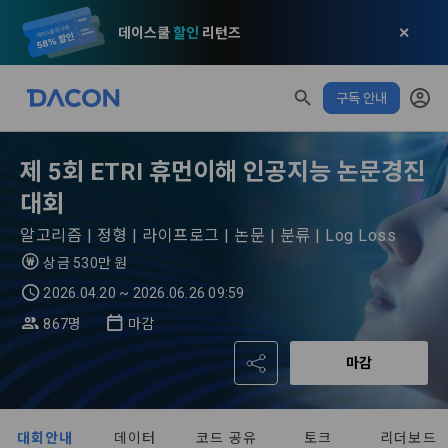
데이스쿨
할인
리턴즈
✕
모두 읽음
모두 삭제
닫기
알림
0
✕
구독 안내
MY XP
마케팅 정보 수신 동의
개인정보 처리방침
이용약관
XP 안내
LEVEL 1
다음 레벨까지
150 XP
0/150 XP
제 5회 ETRI 휴먼이해 인공지능 논문경진
제 1 조 (목적)
1. 광고성 정보의 이용목적 
데이콘 개인정보 처리방침
오늘의 XP
전체 XP
대회
본 약관은 데이콘 주식회사(이하 “회사”)와 “회원” 간에 정보 서
(2021.05.24 본)
0 / 800
0
비스를 이용하는 조건 및 절차에 관한 필요한 사항을 약속하여 
DACON이 제공하는 이용자 맞춤형 서비스 및 상품 추천, 각종 
알고리즘 | 정형 | 라이프로그 | 논문 | 분류 | Log Loss
규정하는 데 그 목적이 있다. “회원”은 모든 약관에 동의해야 하
경품 행사, 이벤트, 경진대회 홍보 목적 등의 광고성 정보를 전자
상금 530만 원
데이콘은 이용자 개인정보 보호를 여러 경영요소 가운데 최
적립 XP
사용 XP
며, 어떤 방식이든 본 서비스를 사용한다는 것은 “회원”이 본 약
우편이나 
[데이콘] 회원가입 인증메일
메일 인증 필요
0
0
우선의 가치로 두고 있습니다. 데이콘주식회사(이하 ‘데이콘’ 또
관의 전부에 동의한다는 것을 의미하며 본 약관은 “회원”이 서비
2026.04.20 ~ 2026.06.26 09:59
는 ‘회사’)는 서비스 기획부터 종료까지 정보통신망 이용촉진 및 
서신우편, 문자(SMS 또는 카카오 알림톡), 푸시, 전화 등을 통해 
스를 사용하는 동안 계속 유효하다. 본 약관은 저작권 분쟁 정책
867명
마감
정보보호 등에 관한 법률(이하 ‘정보통신망법’), 개인정보보호법 
이용자에게 제공합니다.
의 조항을 포함한다.
등 국내의 개인정보 보호 법령을 철저히 준수합니다.
마감
- 마케팅 수신 동의는 거부하실 수 있으며 동의 이후에라도 고객
제 2 조 (용어의 정의)
1. 개인정보처리방침의 의의
의 의사에 따라 동의를 철회할 수 있습니다.
이 약관에서 사용하는 용어의 정의는 아래와 같다.
대회안내
데이터
코드 공유
토크
리더보드
데이콘이 어떤 정보를 수집하고, 수집한 정보를 어떻게 사용하
동의를 거부 하시더라도 DACON에서 제공하는 서비스의 이용