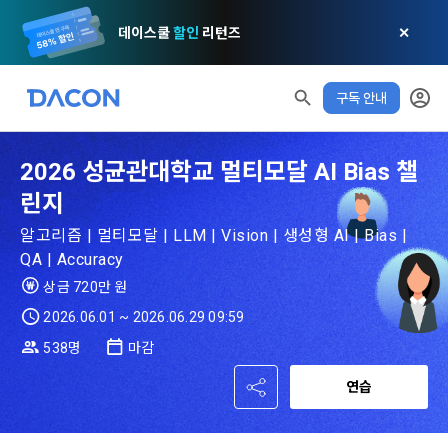
데이스쿨
할인
리턴즈
✕
구독 안내
모두 읽음
모두 삭제
닫기
알림
0
✕
MY XP
마케팅 정보 수신 동의
개인정보 처리방침
이용약관
XP 안내
2026 성균관대학교 멀티모달 AI Bias 챌
LEVEL 1
다음 레벨까지
150 XP
린지
0/150 XP
제 1 조 (목적)
1. 광고성 정보의 이용목적 
데이콘 개인정보 처리방침
알고리즘 | 멀티모달 | LLM | Vision | 생성형 AI | Bias |
오늘의 XP
전체 XP
본 약관은 데이콘 주식회사(이하 “회사”)와 “회원” 간에 정보 서
(2021.05.24 본)
0 / 800
0
QA | Accuracy
비스를 이용하는 조건 및 절차에 관한 필요한 사항을 약속하여 
DACON이 제공하는 이용자 맞춤형 서비스 및 상품 추천, 각종 
상금 720만 원
규정하는 데 그 목적이 있다. “회원”은 모든 약관에 동의해야 하
경품 행사, 이벤트, 경진대회 홍보 목적 등의 광고성 정보를 전자
데이콘은 이용자 개인정보 보호를 여러 경영요소 가운데 최
적립 XP
사용 XP
며, 어떤 방식이든 본 서비스를 사용한다는 것은 “회원”이 본 약
2026.06.01 ~ 2026.06.29 09:59
우편이나 
0
0
우선의 가치로 두고 있습니다. 데이콘주식회사(이하 ‘데이콘’ 또
관의 전부에 동의한다는 것을 의미하며 본 약관은 “회원”이 서비
538명
마감
는 ‘회사’)는 서비스 기획부터 종료까지 정보통신망 이용촉진 및 
서신우편, 문자(SMS 또는 카카오 알림톡), 푸시, 전화 등을 통해 
스를 사용하는 동안 계속 유효하다. 본 약관은 저작권 분쟁 정책
정보보호 등에 관한 법률(이하 ‘정보통신망법’), 개인정보보호법 
이용자에게 제공합니다.
의 조항을 포함한다.
연습
등 국내의 개인정보 보호 법령을 철저히 준수합니다.
- 마케팅 수신 동의는 거부하실 수 있으며 동의 이후에라도 고객
제 2 조 (용어의 정의)