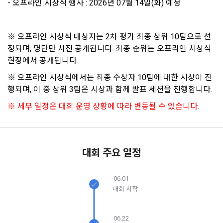
- 오프라인 시상식 행사 : 2026년 07월 14일(화) 예정
보장하는 수단이 됩니다.
계정관리 페이지의 하단 마케팅(대회 진행, 교육 등) 정보 수신 
6. “해커톤”이라 함은 “회사”가 “사이트”에 출제한 문제에 “개인
동의(선택)’에서 동의하실 수 있습니다.
회원”이 AI 코드를 제출하고, “회사”는 이를 평가하여 우수작을 
선정하는 제반 행위를 말한다.
2. 개인정보의 수집 및 이용목적
※ 오프라인 시상식 대상자는 2차 평가 최종 상위 10팀으로 선
7. “대회"라 함은 “기업회원”이 인력을 채용하거나 또는 솔루션
정되며, 명단만 사전 공개됩니다. 최종 순위는 오프라인 시상식 
2021.05.25
데이콘 주식회사(이하 “회사”)는 다음 목적을 위하여 개인정보
을 크라우드소싱하기 위하여 “회사"에 의뢰하는 경연대회 또는 
현장에서 공개됩니다.
를 수집하고 있으며, 다음 목적 이외의 용도로는 수집한 개인정
해커톤, AI해커톤, AI경진대회 등을 말한다.
보를 이용하지 않습니다.
※ 오프라인 시상식에서는 최종 수상자 10팀에 대한 시상이 진
8. “교육”이라 함은 “회사”가  제공하는 교육컨텐츠를 포함한 온
행되며, 이 중 상위 3팀은 시상과 함께 발표 세션을 진행합니다.
소셜 계정으로 로그인
라인/오프라인 교육서비스를 말한다.
데이콘 회원가입을 환영합니다. 메일 인증은 데이콘 회원가입
로그인 하시려면 아래 이메일로 인증이 필요합니다. 이메일을 다
1) 회원관리
을 위한 필수 절차입니다. 아래 이메일을 인증하여 회원가입 절
※ 세부 일정은 대회 운영 상황에 따라 변동될 수 있습니다.
시 보내시겠습니까?
9. "아이디"라 함은 회원의 식별과 회원의 서비스 이용을 위하여 
구글 로그인
차를 완료하여 주시기 바랍니다.
회원제 서비스 이용에 따른 본인확인, 본인의 의사확인, 고객문
"회원"이 가입 시 사용한 이메일 주소를 말한다.
의에 대한 응답, 새로운 정보의 소개 및 고지사항 전달
아직 데이콘 계정이 없나요?
회원가입
10. "비밀번호"라 함은 "회사"의 서비스를 이용하려는 사람이 아
이디를 부여받은 자와 동일인임을 확인하고 "회원"의 권익을 보
대회 주요 일정
호하기 위하여 "회원"이 선정한 문자와 숫자의 조합 또는 이와 
2) 서비스 제공에 관한 계약 이행 및 서비스 제공에 따른 요금정
동일한 용도로 쓰이는 “사이트”에서 자동 생성된 인증코드를 말
산
06.01
한다.
본인인증, 채용정보 매칭 및 컨텐츠 제공을 위한 개인식별, 회원 
대회 시작
간의 상호 연락, 구매 및 요금 결제, 물품 및 증빙발송, 부정 이용
방지와 비인가 사용방지
제 3 조 (효력의 발생 및 변경)
06.22