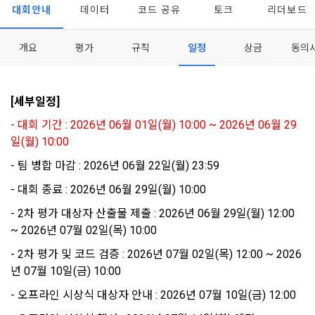
[데이콘] 회원가입 인증메일
메일 인증 필요
1. 개인정보처리방침의 의의
의 의사에 따라 동의를 철회할 수 있습니다.
대회안내
데이터
코드 공유
토크
리더보드
이 약관에서 사용하는 용어의 정의는 아래와 같다.
데이콘이 어떤 정보를 수집하고, 수집한 정보를 어떻게 사용하
동의를 거부 하시더라도 DACON에서 제공하는 서비스의 이용
1."사이트"라 함은 "회사"가 서비스를 "회원"에게 제공하기 위하
며, 필요에 따라 누구와 이를 공유(‘위탁 또는 제공’)하며, 이용목
에 제한이 되지 않습니다.
개요
평가
규칙
일정
상금
동의
여 컴퓨터 등 정보 통신 설비를 이용하여 설정한 가상의 영업장 
적을 달성한 정보를 언제, 어떻게 파기 하는지 등 ‘개인정보의 한
단, 할인, 이벤트 및 이용자 맞춤형 상품 추천 등의 마케팅 정보 
또는 "회사"가 운영하는 아래 웹사이트를 말한다.
살이’와 관련한 정보를 투명하게 제공합니다.
안내 서비스가 제한됩니다.
가. ***.dacon.io
[세부일정]
2. "서비스"라 함은 “대회”, “교육”, “인재풀 등록” 등 사이트에서 
정보주체로서 이용자는 자신의 개인정보에 대해 어떤 권리를 가
2. 미동의 시 불이익 사항
제공하는 모든 서비스를 말한다. 그 외 "회사"가 운영하는 사이
- 대회 기간 : 2026년 06월 01일(월) 10:00 ~ 2026년 06월 29
지고 있으며, 이를 어떤 방법과 절차로 행사할 수 있는지를 알려 
트를 통해 개인이 등록한 자료를 DB화하여 각각의 목적에 맞게 
일(월) 10:00
개인정보보호법 제22조 제5항에 의해 선택정보 사항에 대해서
드립니다. 또한, 법정대리인(부모 등)이 만14세 미만 아동의 개
분류, 가공, 집계하여 정보를 제공하는 서비스를 포함한다.
는 동의 거부 하시더라도 서비스 이용에 제한되지 않습니다.
인정보 보호를 위해 어떤 권리를 행사할 수 있는지도 함께 안내
- 팀 병합 마감 : 2026년 06월 22일(월) 23:59
3. "개인회원"이라 함은 서비스를 이용하기 위하여 이 약관에 동
합니다.
단, 할인, 이벤트 및 이용자 맞춤형 상품 추천 등의 마케팅 정보 
- 대회 종료 : 2026년 06월 29일(월) 10:00
의하고 "회사"와 이용 계약을 체결한 개인을 말한다.
안내 서비스가 제한됩니다.
4. “인재회원”이라 함은 “데이콘 인재풀 서비스”를 이용하기 위
- 2차 평가 대상자 산출물 제출 : 2026년 06월 29일(월) 12:00 
개인정보 침해사고가 발생하는 경우, 추가적인 피해를 예방하고 
하여 본인의 개인정보와 프로젝트, 코드 등을 공유한 자로서, 채
~ 2026년 07월 02일(목) 10:00
이미 발생한 피해를 복구하기 위해 누구에게 연락하여 어떤 도
3. 서비스 정보 수신 동의 철회
용 의뢰 “기업회원”에게 개인정보, 프로젝트, 코드 등을 제공하
움을 받을 수 있는지 알려 드립니다.
- 2차 평가 및 코드 검증 : 2026년 07월 02일(목) 12:00 ~ 2026
는 것에 동의한 “개인회원”을 말한다.
DACON에서 제공하는 마케팅 정보를 원하지 않을 경우 ‘홈>계
년 07월 10일(금) 10:00
정관리 페이지의 하단 마케팅(대회 진행, 교육 등) 정보 수신 동
5. “기업회원”이라 함은 “회사”에 대회의 주최를 의뢰하거나, 채
의(선택)’에서 철회를 요청할 수 있습니다.
그 무엇보다도, 개인정보와 관련하여 데이콘과 이용자 간의 권
용 의뢰 서비스 등을 이용하기 위해 “회사”와 일정 계약을 한 개
- 오프라인 시상식 대상자 안내 : 2026년 07월 10일(금) 12:00
리 및 의무 관계를 규정하여 이용자의 ‘개인정보자기결정권’을 
인 또는 법인을 말한다.
또한 향후 마케팅 활용에 새롭게 동의하고자 하는 경우에는 ‘홈>