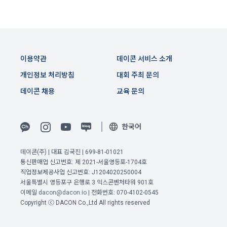
며, 정책 또한 개정될 시에는 적용일자와 개정사유를 명시하여 
데이콘 내의 개별 서비스 이용, 상금 및 상품 지급 과정에서 해당 
“회사” 홈페이지의 공지게시판에 그 적용일자 7일 이전부터 적
서비스의 이용자에 한해 추가 개인정보 수집이 발생할 수 있습
용일자 전일까지 공지한다.
니다. 추가로 개인정보를 수집할 경우에는 해당 개인정보 수집 
시점에서 이용자에게 ‘수집하는 개인정보 항목, 개인정보의 수
6. "회원"은 변경된 약관에 대해 거부할 권리가 있다. "회원"은 변
집 및 이용목적, 개인정보의 보관기간’에 대해 안내 드리고 동의
경된 약관이 공지된 지 15일 이내에 거부의사를 표명할 수 있다. 
이용약관
데이콘 서비스 소개
를 받습니다.
"회원"이 거부하는 경우 본 서비스 제공자인 "회사"는 15일의 기
개인정보 처리방침
대회 주최 문의
간을 정하여 "회원"에게 사전 통지 후 당해 "회원"과의 계약을 해
지할 수 있다. 만약, "회원"이 거부의사를 표시하지 않거나, 전항
2) 데이콘 인재풀 등록 시 수집하는 항목
데이콘 채용
교육 문의
에 따라 시행일 이후에 "서비스"를 이용하는 경우에는 동의한 것
필수 항목: 이름, 이메일, 핸드폰 번호, 경력, 신입/경력 해당 사항 
으로 간주한다.
여부, 사용 가능한 프로그래밍 언어 및 사용 경험, 프로젝트 또는 
한국어
대회 코드 링크1개, 구직 의향,
 희망근무지역
제 4 조 (약관의 해석)
선택 항목: 프로젝트 또는 대회 코드 링크(추가분), 기타 수상 경
데이콘(주) | 대표 김국진 | 699-81-01021
1. 이 약관에서 규정하지 않은 사항에 관해서는 약관의규제등에
력, 개인 운영 사이트 링크(GitHub, Linkedin 등) ,영상, ppt 
통신판매업 신고번호: 제 2021-서울영등포-1704호
이전 이용약관 보러가기 >
관한법률, 전기통신기본법, 전기통신사업법, 정보통신망이용촉
직업정보제공사업 신고번호: J1204020250004
진등에관한법률, 전자상거래 등에서의 소비자보호에 관한 법률, 
확인
확인
확인
서울특별시 영등포구 은행로 3 익스콘벤처타워 901호
3) 모바일 서비스 이용 시 수집되는 항목
전자문서 및 전자거래기본법, 전자금융거래법, 전자서명법, 소
이메일
dacon@dacon.io
| 전화번호: 070-4102-0545
비자기본법 등의 관계법령에 따른다.
모바일 서비스의 특성상 단말기 모델 정보가 수집될 수 있으나, 
Copyright ⓒ DACON Co.,Ltd All rights reserved
이는 개인을 식별할 수 없는 형태입니다.
2. "회원"이 "회사"와 개별 계약을 체결하여 서비스를 이용하는 
경우에는 개별 계약이 우선한다.