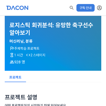
구독 안내
로지스틱 회귀분석: 유망한 축구선수
모두 읽음
모두 삭제
닫기
✕
알림
0
✕
MY XP
마케팅 정보 수신 동의
개인정보 처리방침
이용약관
XP 안내
알아보기
학습 전 확인해주세요!
수료증 발급 기간
LEVEL 1
다음 레벨까지
150 XP
머신러닝, 분류
0/150 XP
아래 수료기준 충족 후 발급가능
제 1 조 (목적)
1. 광고성 정보의 이용목적 
데이콘 개인정보 처리방침
주제학습 프로젝트
오늘의 XP
전체 XP
본 약관은 데이콘 주식회사(이하 “회사”)와 “회원” 간에 정보 서
(2021.05.24 본)
수료 기준
1 시간
2 스테이지
0 / 800
0
비스를 이용하는 조건 및 절차에 관한 필요한 사항을 약속하여 
DACON이 제공하는 이용자 맞춤형 서비스 및 상품 추천, 각종 
928 명
학습 진도율 80% 이상 + XP 사용 20% 이내
규정하는 데 그 목적이 있다. “회원”은 모든 약관에 동의해야 하
경품 행사, 이벤트, 경진대회 홍보 목적 등의 광고성 정보를 전자
XP에 대한 자세한 사항은
데이콘은 이용자 개인정보 보호를 여러 경영요소 가운데 최
적립 XP
사용 XP
며, 어떤 방식이든 본 서비스를 사용한다는 것은 “회원”이 본 약
우편이나 
더보기 > 공지사항> XP 업데이트
안내를 참고해주세요.
0
0
우선의 가치로 두고 있습니다. 데이콘주식회사(이하 ‘데이콘’ 또
관의 전부에 동의한다는 것을 의미하며 본 약관은 “회원”이 서비
프로젝트
위의 주의사항을 확인했습니다.
는 ‘회사’)는 서비스 기획부터 종료까지 정보통신망 이용촉진 및 
서신우편, 문자(SMS 또는 카카오 알림톡), 푸시, 전화 등을 통해 
스를 사용하는 동안 계속 유효하다. 본 약관은 저작권 분쟁 정책
정보보호 등에 관한 법률(이하 ‘정보통신망법’), 개인정보보호법 
이용자에게 제공합니다.
의 조항을 포함한다.
학습하기
등 국내의 개인정보 보호 법령을 철저히 준수합니다.
[데이콘] 회원가입 인증메일
메일 인증 필요
프로젝트 설명
- 마케팅 수신 동의는 거부하실 수 있으며 동의 이후에라도 고객
제 2 조 (용어의 정의)
1. 개인정보처리방침의 의의
의 의사에 따라 동의를 철회할 수 있습니다.
어떤 프로젝트일지 시작하기 전에 읽어보세요