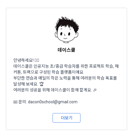
생한다.
3) 서비스 개발 및 마케팅ㆍ광고 활용
1. "회사"는 이 약관의 내용과 상호, 영업소 소재지, 대표자의 성
맞춤 서비스 제공, 서비스 안내 및 이용권유, 서비스 개선 및 신
명, 사업자등록번호, 연락처 등을 "회원"이 알 수 있도록 초기 화
규 서비스 개발을 위한 통계 및 접속빈도 파악, 통계학적 특성에 
면에 게시하거나 기타의 방법으로 "회원"에게 공지해야 한다.
따른 광고, 이벤트 정보 및 참여기회 제공
2. "회사"는 약관의규제등에관한법률, 전기통신기본법, 전기통
신사업법, 정보통신망이용촉진등에관한법률, 전자상거래 등에
4) 고용 및 취업동향 파악을 위한 통계학적 분석, 서비스 고도화
서의 소비자보호에 관한 법률, 전자문서 및 전자거래기본법, 전
데이스쿨
를 위한 데이터 분석
자금융거래법, 전자서명법, 소비자기본법, 개인정보보호법 등 
관련법을 위배하지 않는 범위에서 이 약관을 개정할 수 있다.
안녕하세요! 🙋‍♀️
데이스쿨은 인공지능 초/중급 학습자를 위한 프로젝트 학습, 해
3. 수집하는 개인정보 항목 및 수집방법
3. "회사"는 "서비스"에 대해 별도의 이용약관 또는 정책(이하 
커톤, 트랙으로 구성된 학습 플랫폼이에요.
“별도약관”)을 둘 수 있으며, 그 내용이 이 약관과 충돌하는 경우 
가. 수집하는 개인정보의 항목
부단한 연습과 매일의 작은 노력을 통해 여러분의 학습 목표를
“별도약관”이 우선하여 적용된다.
달성해 보세요. 🏆
여러분의 성공을 위해 데이스쿨이 함께 할게요. 🎉
4. “회사”의 영업상 중요한 사유 또는 관계 법령에 의한 변경사
1) 회원가입 시 수집하는 항목
유가 있을 때, 약관을 변경할 수 있으며, 약관을 개정할 경우에는 
📧 문의: dacon0school@gmail.com
적용일자 및 개정사유를 명시하여 현행 약관과 함께 “회사” 홈페
필수 항목 : 아이디, 비밀번호, 이름, 닉네임, 이메일
이지의 공지게시판에 그 적용일자 7일 이전부터 적용일자 전일
선택 항목 : 휴대폰번호, 생년월일, 국가, 직업
까지 공지한다.
더보기
5. '회사' 약관의 조항에 따른 정책을 제정 및 변경할 권리를 가지
며, 정책 또한 개정될 시에는 적용일자와 개정사유를 명시하여 
데이콘 내의 개별 서비스 이용, 상금 및 상품 지급 과정에서 해당 