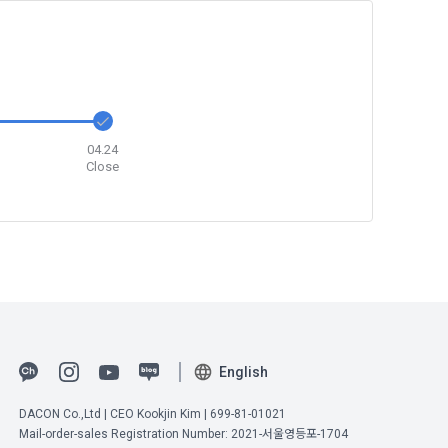
04.24
Close
English
DACON Co.,Ltd | CEO Kookjin Kim | 699-81-01021
Mail-order-sales Registration Number: 2021-서울영등포-1704