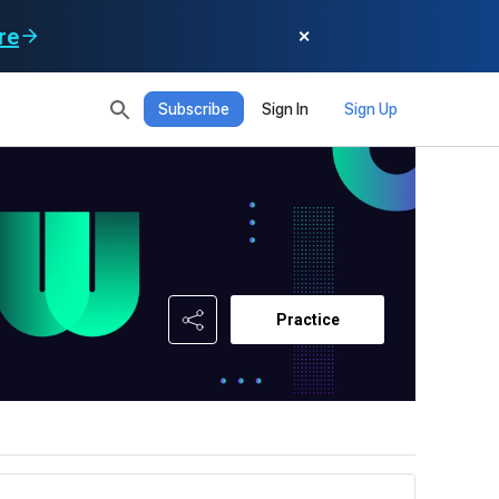
re
✕
Subscribe
Sign In
Sign Up
READ ALL
DELETE ALL
CLOSE
 XP
XP Info
EL 1
Until Next Level
150 XP
0/150 XP
Today's XP
Total XP
0 / 800
0
Practice
Earned XP
Spent XP
0
0