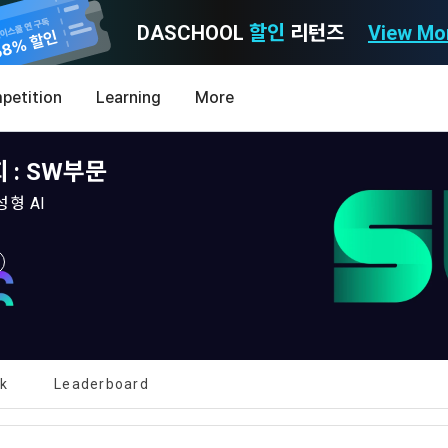
DASCHOOL
할인
리턴즈
View Mo
Consent to receive marketing information
Privacy policy
Terms of Use
petition
Learning
More
noti
0
 : SW부문
MY
LEV
성형 AI
[Dacon] sign up verification
Verify your email
lk
Leaderboard