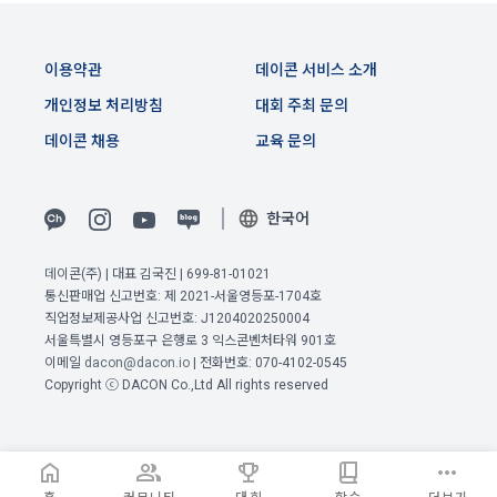
을 위하여 개인정보를 이용합니다.
제 8 조 (회원 정보 노출)
이용약관
데이콘 서비스 소개
법령 및 데이콘 이용약관을 위반하는 회원에 대한 이용 제한 조
1. “회사”는 “인재회원”이 ‘데이콘 인재풀’에 등록 시 제공한 개인
치, 부정 이용 행위를 포함하여 서비스의 원활한 운영에 지장을 
개인정보 처리방침
대회 주최 문의
정보는 별도의 가공이나 수정 없이 “기업회원”(채용 의뢰 기업)
주는 행위에 대한 방지 및 제재, 계정도용 및 부정거래 방지, 약
에게 제공한다.
데이콘 채용
교육 문의
관 개정 등의 고지사항 전달, 분쟁조정을 위한 기록 보존, 민원처
2. "회사"는 "인재회원"이 ‘데이콘 인재풀 등록’의 서비스를 이용
리 등 이용자 보호 및 서비스 운영을 위하여 개인정보를 이용합
했을 경우, “기업회원”의 개인정보 열람에 동의한 것으로 간주하
니다.
이전 이용약관 보러가기 >
며 "회사"는 이들 “기업회원”에게 무료/유료로 이력서 열람 서비
한국어
스를 제공할 수 있다.
확인
확인
확인
유료 서비스 제공에 따르는 본인인증, 구매 및 요금 결제, 상품 
3. "회사"는 안정적인 서비스를 제공하기 위해 테스트 및 모니터
데이콘(주) | 대표 김국진 | 699-81-01021
및 서비스의 배송을 위하여 개인정보를 이용합니다.
링 용도로 "사이트" 운영자가 ‘데이콘 인재풀 등록’ 정보를 열람
통신판매업 신고번호: 제 2021-서울영등포-1704호
하도록 할 수 있다.
직업정보제공사업 신고번호: J1204020250004
서울특별시 영등포구 은행로 3 익스콘벤처타워 901호
이벤트 정보 및 참여기회 제공, 광고성 정보 제공 등 마케팅 및 
이메일
dacon@dacon.io
| 전화번호: 070-4102-0545
프로모션 목적으로 개인정보를 이용합니다.
Copyright ⓒ DACON Co.,Ltd All rights reserved
제 9 조 (구매신청 및 개인정보 제공 동의 등)
1. “회원”은 “사이트” 상에서 다음 또는 이와 유사한 방법에 의하
여 구매를 신청하며, “회사”는 이용자가 구매 신청을 함에 있어
서비스 이용기록과 접속 빈도 분석, 서비스 이용에 대한 통계, 서
서 다음의 각 내용을 알기 쉽게 제공하여야 한다.
비스 분석 및 통계에 따른 맞춤 서비스 제공 및 광고 게재 등에 