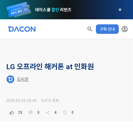
데이스쿨
할인
리턴즈
✕
구독 안내
모두 읽음
모두 삭제
닫기
알림
0
LG 오프라인 해커톤 at 인화원
✕
MY XP
마케팅 정보 수신 동의
개인정보 처리방침
이용약관
XP 안내
LEVEL 1
도비콘
다음 레벨까지
150 XP
0/150 XP
제 1 조 (목적)
1. 광고성 정보의 이용목적 
데이콘 개인정보 처리방침
오늘의 XP
전체 XP
본 약관은 데이콘 주식회사(이하 “회사”)와 “회원” 간에 정보 서
(2021.05.24 본)
2023.03.25 20:30
3,073 조회
0 / 800
0
비스를 이용하는 조건 및 절차에 관한 필요한 사항을 약속하여 
DACON이 제공하는 이용자 맞춤형 서비스 및 상품 추천, 각종 
규정하는 데 그 목적이 있다. “회원”은 모든 약관에 동의해야 하
23
0
4
0
경품 행사, 이벤트, 경진대회 홍보 목적 등의 광고성 정보를 전자
데이콘은 이용자 개인정보 보호를 여러 경영요소 가운데 최
적립 XP
사용 XP
며, 어떤 방식이든 본 서비스를 사용한다는 것은 “회원”이 본 약
우편이나 
0
0
우선의 가치로 두고 있습니다. 데이콘주식회사(이하 ‘데이콘’ 또
관의 전부에 동의한다는 것을 의미하며 본 약관은 “회원”이 서비
는 ‘회사’)는 서비스 기획부터 종료까지 정보통신망 이용촉진 및 
서신우편, 문자(SMS 또는 카카오 알림톡), 푸시, 전화 등을 통해 
스를 사용하는 동안 계속 유효하다. 본 약관은 저작권 분쟁 정책