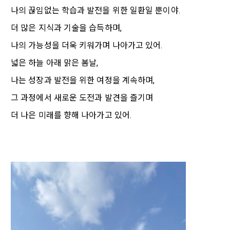
는 것에 동의한 “개인회원”을 말한다.
DACON에서 제공하는 마케팅 정보를 원하지 않을 경우 ‘홈>계
나의 끊임없는 학습과 발전을 위한 일환일 뿐이야.
정관리 페이지의 하단 마케팅(대회 진행, 교육 등) 정보 수신 동
5. “기업회원”이라 함은 “회사”에 대회의 주최를 의뢰하거나, 채
의(선택)’에서 철회를 요청할 수 있습니다.
그 무엇보다도, 개인정보와 관련하여 데이콘과 이용자 간의 권
더 많은 지식과 기술을 습득하며,
용 의뢰 서비스 등을 이용하기 위해 “회사”와 일정 계약을 한 개
리 및 의무 관계를 규정하여 이용자의 ‘개인정보자기결정권’을 
인 또는 법인을 말한다.
또한 향후 마케팅 활용에 새롭게 동의하고자 하는 경우에는 ‘홈>
나의 가능성을 더욱 키워가며 나아가고 있어.
보장하는 수단이 됩니다.
계정관리 페이지의 하단 마케팅(대회 진행, 교육 등) 정보 수신 
6. “해커톤”이라 함은 “회사”가 “사이트”에 출제한 문제에 “개인
넓은 하늘 아래 맑은 봄날,
동의(선택)’에서 동의하실 수 있습니다.
회원”이 AI 코드를 제출하고, “회사”는 이를 평가하여 우수작을 
선정하는 제반 행위를 말한다.
나는 성장과 발전을 위한 여정을 계속하며,
2. 개인정보의 수집 및 이용목적
7. “대회"라 함은 “기업회원”이 인력을 채용하거나 또는 솔루션
2021.05.25
데이콘 주식회사(이하 “회사”)는 다음 목적을 위하여 개인정보
그 과정에서 새로운 도전과 발견을 즐기며
을 크라우드소싱하기 위하여 “회사"에 의뢰하는 경연대회 또는 
를 수집하고 있으며, 다음 목적 이외의 용도로는 수집한 개인정
더 나은 미래를 향해 나아가고 있어.
해커톤, AI해커톤, AI경진대회 등을 말한다.
보를 이용하지 않습니다.
8. “교육”이라 함은 “회사”가  제공하는 교육컨텐츠를 포함한 온
라인/오프라인 교육서비스를 말한다.
1) 회원관리
9. "아이디"라 함은 회원의 식별과 회원의 서비스 이용을 위하여 
회원제 서비스 이용에 따른 본인확인, 본인의 의사확인, 고객문
"회원"이 가입 시 사용한 이메일 주소를 말한다.
의에 대한 응답, 새로운 정보의 소개 및 고지사항 전달
10. "비밀번호"라 함은 "회사"의 서비스를 이용하려는 사람이 아
이디를 부여받은 자와 동일인임을 확인하고 "회원"의 권익을 보
호하기 위하여 "회원"이 선정한 문자와 숫자의 조합 또는 이와 
2) 서비스 제공에 관한 계약 이행 및 서비스 제공에 따른 요금정
동일한 용도로 쓰이는 “사이트”에서 자동 생성된 인증코드를 말
산
한다.