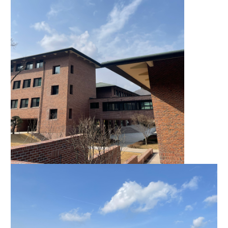
본인인증, 채용정보 매칭 및 컨텐츠 제공을 위한 개인식별, 회원 
간의 상호 연락, 구매 및 요금 결제, 물품 및 증빙발송, 부정 이용
방지와 비인가 사용방지
제 3 조 (효력의 발생 및 변경)
본 약관은 온라인을 통하여 “회원”에게 공시함으로써 효력을 발
생한다.
3) 서비스 개발 및 마케팅ㆍ광고 활용
1. "회사"는 이 약관의 내용과 상호, 영업소 소재지, 대표자의 성
맞춤 서비스 제공, 서비스 안내 및 이용권유, 서비스 개선 및 신
명, 사업자등록번호, 연락처 등을 "회원"이 알 수 있도록 초기 화
규 서비스 개발을 위한 통계 및 접속빈도 파악, 통계학적 특성에 
면에 게시하거나 기타의 방법으로 "회원"에게 공지해야 한다.
따른 광고, 이벤트 정보 및 참여기회 제공
2. "회사"는 약관의규제등에관한법률, 전기통신기본법, 전기통
신사업법, 정보통신망이용촉진등에관한법률, 전자상거래 등에
4) 고용 및 취업동향 파악을 위한 통계학적 분석, 서비스 고도화
서의 소비자보호에 관한 법률, 전자문서 및 전자거래기본법, 전
를 위한 데이터 분석
자금융거래법, 전자서명법, 소비자기본법, 개인정보보호법 등 
관련법을 위배하지 않는 범위에서 이 약관을 개정할 수 있다.
3. 수집하는 개인정보 항목 및 수집방법
3. "회사"는 "서비스"에 대해 별도의 이용약관 또는 정책(이하 
“별도약관”)을 둘 수 있으며, 그 내용이 이 약관과 충돌하는 경우 
가. 수집하는 개인정보의 항목
“별도약관”이 우선하여 적용된다.
4. “회사”의 영업상 중요한 사유 또는 관계 법령에 의한 변경사
1) 회원가입 시 수집하는 항목
유가 있을 때, 약관을 변경할 수 있으며, 약관을 개정할 경우에는 