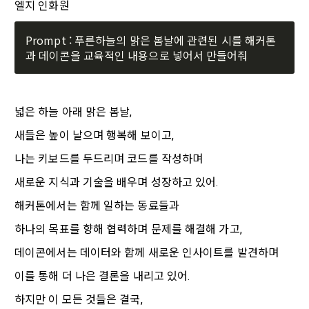
엘지 인화원 
정보보호 등에 관한 법률(이하 ‘정보통신망법’), 개인정보보호법 
이용자에게 제공합니다.
의 조항을 포함한다.
등 국내의 개인정보 보호 법령을 철저히 준수합니다.
Prompt : 푸른하늘의 맑은 봄날에 관련된 시를 해커톤
- 마케팅 수신 동의는 거부하실 수 있으며 동의 이후에라도 고객
제 2 조 (용어의 정의)
1. 개인정보처리방침의 의의
의 의사에 따라 동의를 철회할 수 있습니다.
이 약관에서 사용하는 용어의 정의는 아래와 같다.
데이콘이 어떤 정보를 수집하고, 수집한 정보를 어떻게 사용하
동의를 거부 하시더라도 DACON에서 제공하는 서비스의 이용
1."사이트"라 함은 "회사"가 서비스를 "회원"에게 제공하기 위하
며, 필요에 따라 누구와 이를 공유(‘위탁 또는 제공’)하며, 이용목
에 제한이 되지 않습니다.
여 컴퓨터 등 정보 통신 설비를 이용하여 설정한 가상의 영업장 
넓은 하늘 아래 맑은 봄날,
적을 달성한 정보를 언제, 어떻게 파기 하는지 등 ‘개인정보의 한
단, 할인, 이벤트 및 이용자 맞춤형 상품 추천 등의 마케팅 정보 
또는 "회사"가 운영하는 아래 웹사이트를 말한다.
살이’와 관련한 정보를 투명하게 제공합니다.
새들은 높이 날으며 행복해 보이고,
안내 서비스가 제한됩니다.
가. ***.dacon.io
나는 키보드를 두드리며 코드를 작성하며
2. "서비스"라 함은 “대회”, “교육”, “인재풀 등록” 등 사이트에서 
정보주체로서 이용자는 자신의 개인정보에 대해 어떤 권리를 가
2. 미동의 시 불이익 사항
제공하는 모든 서비스를 말한다. 그 외 "회사"가 운영하는 사이
새로운 지식과 기술을 배우며 성장하고 있어.
지고 있으며, 이를 어떤 방법과 절차로 행사할 수 있는지를 알려 
트를 통해 개인이 등록한 자료를 DB화하여 각각의 목적에 맞게 
개인정보보호법 제22조 제5항에 의해 선택정보 사항에 대해서
드립니다. 또한, 법정대리인(부모 등)이 만14세 미만 아동의 개
해커톤에서는 함께 일하는 동료들과
분류, 가공, 집계하여 정보를 제공하는 서비스를 포함한다.
는 동의 거부 하시더라도 서비스 이용에 제한되지 않습니다.
인정보 보호를 위해 어떤 권리를 행사할 수 있는지도 함께 안내
하나의 목표를 향해 협력하며 문제를 해결해 가고,
3. "개인회원"이라 함은 서비스를 이용하기 위하여 이 약관에 동
합니다.
단, 할인, 이벤트 및 이용자 맞춤형 상품 추천 등의 마케팅 정보 
[데이콘] 회원가입 인증메일
메일 인증 필요
의하고 "회사"와 이용 계약을 체결한 개인을 말한다.
안내 서비스가 제한됩니다.
데이콘에서는 데이터와 함께 새로운 인사이트를 발견하며
4. “인재회원”이라 함은 “데이콘 인재풀 서비스”를 이용하기 위
개인정보 침해사고가 발생하는 경우, 추가적인 피해를 예방하고 
이를 통해 더 나은 결론을 내리고 있어.
하여 본인의 개인정보와 프로젝트, 코드 등을 공유한 자로서, 채
이미 발생한 피해를 복구하기 위해 누구에게 연락하여 어떤 도
3. 서비스 정보 수신 동의 철회
용 의뢰 “기업회원”에게 개인정보, 프로젝트, 코드 등을 제공하
하지만 이 모든 것들은 결국,
움을 받을 수 있는지 알려 드립니다.