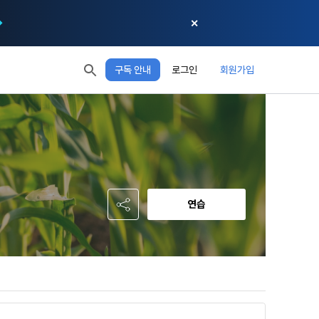
✕
구독 안내
로그인
회원가입
모두 읽음
모두 삭제
닫기
절차에 관한 
 XP
XP 안내
, 어떤 방식
EL 1
다음 레벨까지
150 XP
 홍보 목적 
본 약관은 
0/150 XP
다. 데이콘주
포함한다.
정보보호 등에 
오늘의 XP
전체 XP
 준수합니다.
0 / 800
0
연습
회할 수 있습
적립 XP
사용 XP
0
0
설비를 이용하
 공유(‘위탁 
이’와 관련한 
.
한다. 그 외 