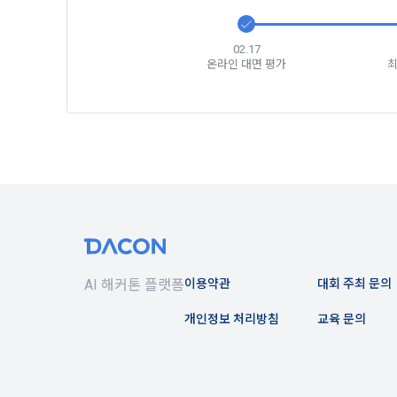
1) 회원가입
지 공지한다.
필수 항목 : 
6. "회원"
02.17
선택 항목 :
부의사를 표명
온라인 대면 평가
최
"회원"에게 
않거나, 전항
데이콘 내의 
보 수집이 발
자에게 ‘수집
제 4 조 (약
리고 동의를 
1. 이 약
업법, 정보
전자거래기본
2) 데이콘 
2. "회원"
필수 항목: 
사용 경험, 
AI 해커톤 플랫폼
이용약관
대회 주최 문의
선택 항목: 
제 5 조 (이
Linkedin 등)
개인정보 처리방침
교육 문의
1. "회원"
계약이 성립
3) 모바일 
2. “회사”
침을 읽고 이
모바일 서비스