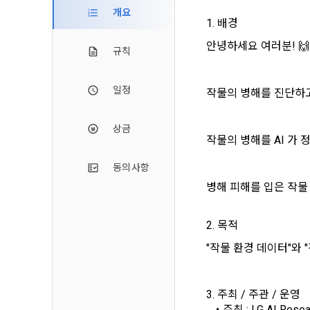
2. 미동의 
"회사"가 운
개요
정보주체로서 
1. 배경
계하여 정보
개인정보보호
행사할 수 있
에 제한되지 
3. "개인회
위해 어떤 권
안녕하세요 여러분! 🙌
규칙
인을 말한다.
단, 할인, 
4. “인재회
개인정보 침
일정
작물의 병해를 진단하고
등을 공유한 
구에게 연락하
3. 서비스 
“개인회원”을
DACON에서
상금
5. “기업회
작물의 병해를 AI 가
행, 교육 등
그 무엇보다
사”와 일정 
‘개인정보자
또한 향후 마
동의사항
6. “해커톤”
진행, 교육 
이를 평가하
병해 피해를 입은 작물
2. 개인정보
7. “대회"
의뢰하는 경연
2021.05.25
데이콘 주식회
2. 목적
용도로는 수
8. “교육”
"작물 환경 데이터"와 "
9. "아이디
를 말한다.
1) 회원관리
3. 주최 / 주관 / 운영
10. "비밀
회원제 서비스
주최 : LG AI Resea