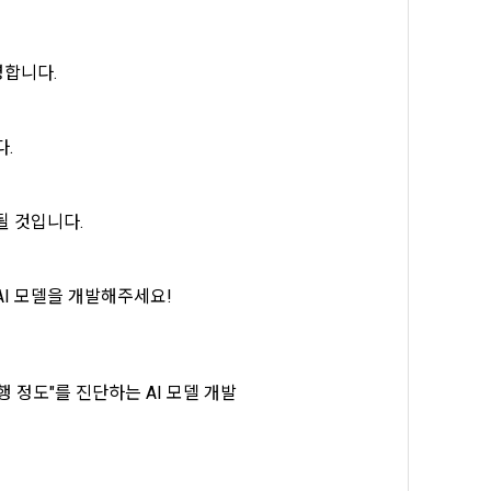
, 가공, 집
방법과 절차로 
서비스 이용
인정보 보호를 
약을 체결한 개
영합니다.
.
로젝트, 코드 
하기 위해 누
. 
것에 동의한 
팅(대회 진
하기 위해 “회
될 것입니다.
여 이용자의 
용약관 보러가기 >
마케팅(대회 
 “회사”는 
AI 모델을 개발해주세요!
 “회사"에 
 목적 이외의 
스를 말한다.
진행 정도"를 진단하는 AI 모델 개발
 이메일 주소
동일인임을 확인
보의 소개 및 