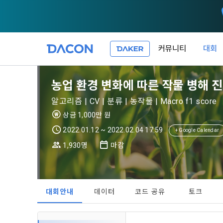
커뮤니티
대회
제 1 조 (목적
1. 광고성 
농업 환경 변화에 따른 작물 병해 진
본 약관은 데
필요한 사항을
DACON이 
알고리즘 | CV | 분류 | 농작물 | Macro f1 score
이든 본 서비
등의 광고성
데이콘은 
상금 1,000만 원
“회원”이 서
식회사(이하 
서신우편, 문
2022.01.12 ~ 2022.02.04 17:59
+ Google Calendar
관한 법률(이
1,930명
마감
제 2 조 (용
- 마케팅 수
이 약관에서 
1. 개인정
니다.
1."사이트"
데이콘이 어떤
동의를 거부 
여 설정한 가
대회안내
데이터
코드 공유
토크
또는 제공’)
단, 할인, 
가. ***.dacon
정보를 투명
2. "서비스"