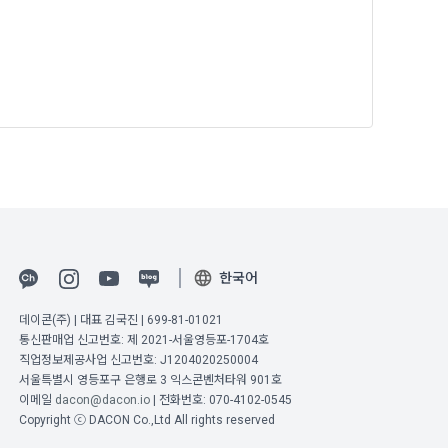
5일 이내에 거
기간을 정하여 
를 표시하지 
다.
해 추가 개인정
 시점에서 이용
 대해 안내 드
, 전기통신사
자문서 및 
선한다.
한국어
래밍 언어 및 
데이콘(주) | 대표 김국진 | 699-81-01021
GitHub, 
통신판매업 신고번호: 제 2021-서울영등포-1704호
직업정보제공사업 신고번호: J1204020250004
지함으로써 이용
서울특별시 영등포구 은행로 3 익스콘벤처타워 901호
이메일
dacon@dacon.io
| 전화번호: 070-4102-0545
개인정보취급방
Copyright ⓒ DACON Co.,Ltd All rights reserved
한 신청으로 
 없는 형태입니