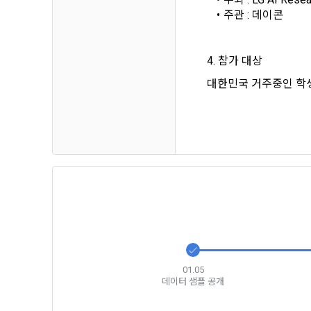
하고 "회원"
고지사항 전
주관 : 데이콘
쓰이는 “사이
2) 서비스 
제 3 조 (효
4. 참가 대상
본인인증, 채
본 약관은 온
대한민국 거주중인 학생
품 및 증빙발
1. "회사"
원"이 알 수
3) 서비스 
2. "회사
맞춤 서비스 
법률, 전자상
파악, 통계학
자서명법, 소
다.
3. "회사"는
4) 고용 및
약관과 충돌하
4. “회사”
3. 수집하는
약관을 개정할
가. 수집하는
01.05
게시판에 그 
데이터 샘플 공개
5. '회사'
와 개정사유를