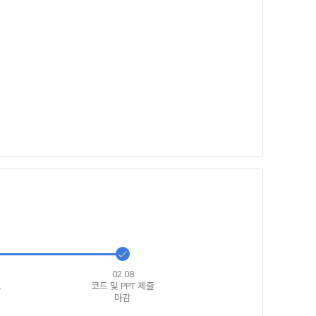
일한 용도로 
요금 결제, 물
 등을 "회
용촉진등에관한
 및 접속빈도 
융거래법, 전
개정할 수 있
그 내용이 이 
수 있으며, 
페이지의 공지
02.08
료
코드 및 PPT 제출
시에는 적용일자
마감
용일자 전일까