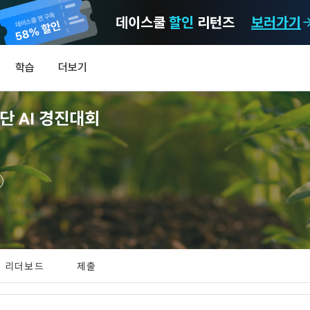
데이스쿨
할인
리턴즈
보러가기
마케팅 정보 수신 동의
개인정보 처리방침
이용약관
학습
더보기
)
정보의 이용목적 
데이콘 개인정보 처리방침
알림
0
단 AI 경진대회
이콘 주식회사(이하 “회사”)와 “회원” 간에 정보 서비스를 이용하는 조건 및 
(2021.05.24 본)
MY
 약속하여 규정하는 데 그 목적이 있다. “회원”은 모든 약관에 동의해야 하며
LEV
제공하는 이용자 맞춤형 서비스 및 상품 추천, 각종 경품 행사, 이벤트, 경진대회
스를 사용한다는 것은 “회원”이 본 약관의 전부에 동의한다는 것을 의미하며 
 정보를 전자우편이나 
이용자 개인정보 보호를 여러 경영요소 가운데 최우선의 가치로 두고 있습니
비스를 사용하는 동안 계속 유효하다. 본 약관은 저작권 분쟁 정책의 조항을 
‘데이콘’ 또는 ‘회사’)는 서비스 기획부터 종료까지 정보통신망 이용촉진 및 
자(SMS 또는 카카오 알림톡), 푸시, 전화 등을 통해 이용자에게 제공합니다.
하 ‘정보통신망법’), 개인정보보호법 등 국내의 개인정보 보호 법령을 철저히
어의 정의)
신 동의는 거부하실 수 있으며 동의 이후에라도 고객의 의사에 따라 동의를 철
사용하는 용어의 정의는 아래와 같다.
보처리방침의 의의
[데이콘] 회원가입 인증메일
메일 인증 필요
라 함은 "회사"가 서비스를 "회원"에게 제공하기 위하여 컴퓨터 등 정보 통신 
 정보를 수집하고, 수집한 정보를 어떻게 사용하며, 필요에 따라 누구와 이를
하시더라도 DACON에서 제공하는 서비스의 이용에 제한이 되지 않습니다.
상의 영업장 또는 "회사"가 운영하는 아래 웹사이트를 말한다.
리더보드
제출
하며, 이용목적을 달성한 정보를 언제, 어떻게 파기 하는지 등 ‘개인정보의 한살
이벤트 및 이용자 맞춤형 상품 추천 등의 마케팅 정보 안내 서비스가 제한됩니다
.io
하게 제공합니다.
라 함은 “대회”, “교육”, “인재풀 등록” 등 사이트에서 제공하는 모든 서비스를 말