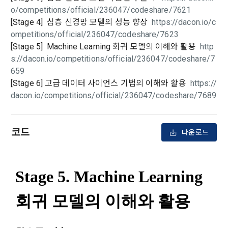
4. “인재회원”이라 함은 “데이콘 인재풀 서비스”를 이용하기 위
개인정보 침해사고가 발생하는 경우, 추가적인 피해를 예방하고 
o/competitions/official/236047/codeshare/7621
하여 본인의 개인정보와 프로젝트, 코드 등을 공유한 자로서, 채
이미 발생한 피해를 복구하기 위해 누구에게 연락하여 어떤 도
3. 서비스 정보 수신 동의 철회
[Stage 4] 심층 신경망 모델의 성능 향상
https://dacon.io/c
용 의뢰 “기업회원”에게 개인정보, 프로젝트, 코드 등을 제공하
움을 받을 수 있는지 알려 드립니다.
ompetitions/official/236047/codeshare/7623
는 것에 동의한 “개인회원”을 말한다.
DACON에서 제공하는 마케팅 정보를 원하지 않을 경우 ‘홈>계
[Stage 5] Machine Learning 회귀 모델의 이해와 활용
http
정관리 페이지의 하단 마케팅(대회 진행, 교육 등) 정보 수신 동
5. “기업회원”이라 함은 “회사”에 대회의 주최를 의뢰하거나, 채
s://dacon.io/competitions/official/236047/codeshare/7
의(선택)’에서 철회를 요청할 수 있습니다.
그 무엇보다도, 개인정보와 관련하여 데이콘과 이용자 간의 권
용 의뢰 서비스 등을 이용하기 위해 “회사”와 일정 계약을 한 개
659
리 및 의무 관계를 규정하여 이용자의 ‘개인정보자기결정권’을 
인 또는 법인을 말한다.
또한 향후 마케팅 활용에 새롭게 동의하고자 하는 경우에는 ‘홈>
[Stage 6] 고급 데이터 사이언스 기법의 이해와 활용
보장하는 수단이 됩니다.
https://
계정관리 페이지의 하단 마케팅(대회 진행, 교육 등) 정보 수신 
6. “해커톤”이라 함은 “회사”가 “사이트”에 출제한 문제에 “개인
dacon.io/competitions/official/236047/codeshare/7689
동의(선택)’에서 동의하실 수 있습니다.
회원”이 AI 코드를 제출하고, “회사”는 이를 평가하여 우수작을 
선정하는 제반 행위를 말한다.
2. 개인정보의 수집 및 이용목적
7. “대회"라 함은 “기업회원”이 인력을 채용하거나 또는 솔루션
2021.05.25
데이콘 주식회사(이하 “회사”)는 다음 목적을 위하여 개인정보
코드
다운로드
을 크라우드소싱하기 위하여 “회사"에 의뢰하는 경연대회 또는 
를 수집하고 있으며, 다음 목적 이외의 용도로는 수집한 개인정
해커톤, AI해커톤, AI경진대회 등을 말한다.
보를 이용하지 않습니다.
8. “교육”이라 함은 “회사”가  제공하는 교육컨텐츠를 포함한 온
라인/오프라인 교육서비스를 말한다.
1) 회원관리
9. "아이디"라 함은 회원의 식별과 회원의 서비스 이용을 위하여 
회원제 서비스 이용에 따른 본인확인, 본인의 의사확인, 고객문
"회원"이 가입 시 사용한 이메일 주소를 말한다.
의에 대한 응답, 새로운 정보의 소개 및 고지사항 전달
10. "비밀번호"라 함은 "회사"의 서비스를 이용하려는 사람이 아