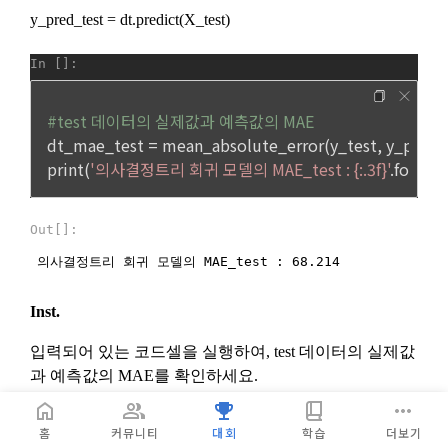
홈
커뮤니티
대회
학습
더보기