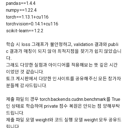
경품 행사, 이벤트, 경진대회 홍보 목적 등의 광고성 정보를 전자
pandas==1.4.4
데이콘은 이용자 개인정보 보호를 여러 경영요소 가운데 최
적립 XP
사용 XP
며, 어떤 방식이든 본 서비스를 사용한다는 것은 “회원”이 본 약
우편이나 
0
0
우선의 가치로 두고 있습니다. 데이콘주식회사(이하 ‘데이콘’ 또
numpy==1.22.4
관의 전부에 동의한다는 것을 의미하며 본 약관은 “회원”이 서비
는 ‘회사’)는 서비스 기획부터 종료까지 정보통신망 이용촉진 및 
서신우편, 문자(SMS 또는 카카오 알림톡), 푸시, 전화 등을 통해 
스를 사용하는 동안 계속 유효하다. 본 약관은 저작권 분쟁 정책
torch==1.13.1+cu116
정보보호 등에 관한 법률(이하 ‘정보통신망법’), 개인정보보호법 
이용자에게 제공합니다.
의 조항을 포함한다.
torchvision=0.14.1+cu116
등 국내의 개인정보 보호 법령을 철저히 준수합니다.
scikit-learn==1.2.2
- 마케팅 수신 동의는 거부하실 수 있으며 동의 이후에라도 고객
제 2 조 (용어의 정의)
학습 시 loss 그래프가 불안정하고, validation 결과와 publi
1. 개인정보처리방침의 의의
의 의사에 따라 동의를 철회할 수 있습니다.
이 약관에서 사용하는 용어의 정의는 아래와 같다.
c 결과가 매칭이 되지 않아 최적지점을 찾기가 쉽지 않았습니
데이콘이 어떤 정보를 수집하고, 수집한 정보를 어떻게 사용하
동의를 거부 하시더라도 DACON에서 제공하는 서비스의 이용
1."사이트"라 함은 "회사"가 서비스를 "회원"에게 제공하기 위하
다..
며, 필요에 따라 누구와 이를 공유(‘위탁 또는 제공’)하며, 이용목
에 제한이 되지 않습니다.
여 컴퓨터 등 정보 통신 설비를 이용하여 설정한 가상의 영업장 
그래도 다양한 실험과 아이디어를 적용해보는 뜻 깊은 시간
적을 달성한 정보를 언제, 어떻게 파기 하는지 등 ‘개인정보의 한
단, 할인, 이벤트 및 이용자 맞춤형 상품 추천 등의 마케팅 정보 
또는 "회사"가 운영하는 아래 웹사이트를 말한다.
이었던 것 같습니다.
살이’와 관련한 정보를 투명하게 제공합니다.
안내 서비스가 제한됩니다.
토크 게시판에서 다양한 인사이트를 공유해주신 모든 참가자
가. ***.dacon.io
분들께 감사드립니다.
2. "서비스"라 함은 “대회”, “교육”, “인재풀 등록” 등 사이트에서 
정보주체로서 이용자는 자신의 개인정보에 대해 어떤 권리를 가
2. 미동의 시 불이익 사항
제공하는 모든 서비스를 말한다. 그 외 "회사"가 운영하는 사이
지고 있으며, 이를 어떤 방법과 절차로 행사할 수 있는지를 알려 
제출 파일의 경우 torch.backends.cudnn.benchmark를 True
트를 통해 개인이 등록한 자료를 DB화하여 각각의 목적에 맞게 
개인정보보호법 제22조 제5항에 의해 선택정보 사항에 대해서
드립니다. 또한, 법정대리인(부모 등)이 만14세 미만 아동의 개
인 상태로 학습하여 private 점수 복원은 안되는 점 양해부탁
분류, 가공, 집계하여 정보를 제공하는 서비스를 포함한다.
는 동의 거부 하시더라도 서비스 이용에 제한되지 않습니다.
인정보 보호를 위해 어떤 권리를 행사할 수 있는지도 함께 안내
드립니다.
3. "개인회원"이라 함은 서비스를 이용하기 위하여 이 약관에 동
합니다.
단, 할인, 이벤트 및 이용자 맞춤형 상품 추천 등의 마케팅 정보 
제출 파일 모델 weight와 코드 실행 모델 weight 모두 공유드
의하고 "회사"와 이용 계약을 체결한 개인을 말한다.
안내 서비스가 제한됩니다.
립니다.