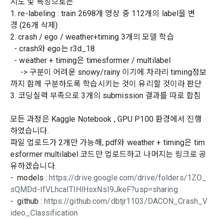
경품 행사, 이벤트, 경진대회 홍보 목적 등의 광고성 정보를 전자
시도 및 특징으로는
데이콘은 이용자 개인정보 보호를 여러 경영요소 가운데 최
적립 XP
사용 XP
며, 어떤 방식이든 본 서비스를 사용한다는 것은 “회원”이 본 약
우편이나 
1. re-labeling : train 2698개 영상 중 112개의 label을 변
0
0
우선의 가치로 두고 있습니다. 데이콘주식회사(이하 ‘데이콘’ 또
관의 전부에 동의한다는 것을 의미하며 본 약관은 “회원”이 서비
경 (26개 삭제)
는 ‘회사’)는 서비스 기획부터 종료까지 정보통신망 이용촉진 및 
서신우편, 문자(SMS 또는 카카오 알림톡), 푸시, 전화 등을 통해 
스를 사용하는 동안 계속 유효하다. 본 약관은 저작권 분쟁 정책
2. crash / ego / weather+timing 3개의 모델 학습
정보보호 등에 관한 법률(이하 ‘정보통신망법’), 개인정보보호법 
이용자에게 제공합니다.
의 조항을 포함한다.
등 국내의 개인정보 보호 법령을 철저히 준수합니다.
- crash와 ego는 r3d_18
- weather + timing은 timesformer / multilabel
- 마케팅 수신 동의는 거부하실 수 있으며 동의 이후에라도 고객
제 2 조 (용어의 정의)
-> 구분이 어려운 snowy/rainy 이기에 차라리 timing정보
1. 개인정보처리방침의 의의
의 의사에 따라 동의를 철회할 수 있습니다.
까지 함께 구분하도록 학습시키는 것이 유리할 것이라 판단
이 약관에서 사용하는 용어의 정의는 아래와 같다.
데이콘이 어떤 정보를 수집하고, 수집한 정보를 어떻게 사용하
동의를 거부 하시더라도 DACON에서 제공하는 서비스의 이용
3. 코딩실력 부족으로 3개의 submission 결과를 따로 합침
1."사이트"라 함은 "회사"가 서비스를 "회원"에게 제공하기 위하
며, 필요에 따라 누구와 이를 공유(‘위탁 또는 제공’)하며, 이용목
에 제한이 되지 않습니다.
여 컴퓨터 등 정보 통신 설비를 이용하여 설정한 가상의 영업장 
적을 달성한 정보를 언제, 어떻게 파기 하는지 등 ‘개인정보의 한
단, 할인, 이벤트 및 이용자 맞춤형 상품 추천 등의 마케팅 정보 
모든 과정은 Kaggle Notebook , GPU P100 환경에서 진행
또는 "회사"가 운영하는 아래 웹사이트를 말한다.
살이’와 관련한 정보를 투명하게 제공합니다.
안내 서비스가 제한됩니다.
하였습니다.
가. ***.dacon.io
파일 업로드가 2개만 가능해, pdf와 weather + timing은 tim
2. "서비스"라 함은 “대회”, “교육”, “인재풀 등록” 등 사이트에서 
esformer multilabel 코드만 업로드하고 나머지는 링크로 공
정보주체로서 이용자는 자신의 개인정보에 대해 어떤 권리를 가
2. 미동의 시 불이익 사항
제공하는 모든 서비스를 말한다. 그 외 "회사"가 운영하는 사이
지고 있으며, 이를 어떤 방법과 절차로 행사할 수 있는지를 알려 
유하겠습니다.
트를 통해 개인이 등록한 자료를 DB화하여 각각의 목적에 맞게 
개인정보보호법 제22조 제5항에 의해 선택정보 사항에 대해서
드립니다. 또한, 법정대리인(부모 등)이 만14세 미만 아동의 개
- models :
https://drive.google.com/drive/folders/1ZO_
분류, 가공, 집계하여 정보를 제공하는 서비스를 포함한다.
는 동의 거부 하시더라도 서비스 이용에 제한되지 않습니다.
인정보 보호를 위해 어떤 권리를 행사할 수 있는지도 함께 안내
sQMDd-IfVLhcalTIHlHsxNsI9JkeF?usp=sharing
3. "개인회원"이라 함은 서비스를 이용하기 위하여 이 약관에 동
합니다.
단, 할인, 이벤트 및 이용자 맞춤형 상품 추천 등의 마케팅 정보 
- github :
https://github.com/dbtjr1103/DACON_Crash_V
의하고 "회사"와 이용 계약을 체결한 개인을 말한다.
안내 서비스가 제한됩니다.
ideo_Classification