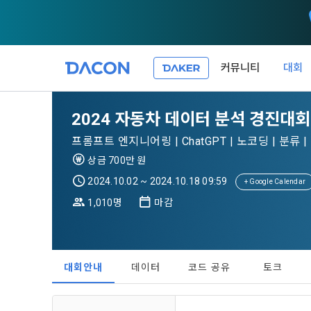
커뮤니티
대회
제 1 조 (목적
1. 광고성 
2024 자동차 데이터 분석 경진대회
본 약관은 데
필요한 사항을
DACON이 
프롬프트 엔지니어링 | ChatGPT | 노코딩 | 분류 | M
이든 본 서비
등의 광고성
데이콘은 
상금 700만 원
“회원”이 서
식회사(이하 
서신우편, 문
2024.10.02 ~ 2024.10.18 09:59
+ Google Calendar
관한 법률(이
1,010명
마감
제 2 조 (용
- 마케팅 수
이 약관에서 
1. 개인정
니다.
1."사이트"
데이콘이 어떤
동의를 거부 
여 설정한 가
대회안내
데이터
코드 공유
토크
또는 제공’)
단, 할인, 
가. ***.dacon
정보를 투명
2. "서비스"