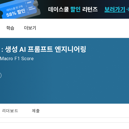
데이스쿨
할인
리턴즈
보러가기
마케팅 정보 수신 동의
개인정보 처리방침
이용약관
학습
더보기
)
정보의 이용목적 
데이콘 개인정보 처리방침
알림
0
 : 생성 AI 프롬프트 엔지니어링
이콘 주식회사(이하 “회사”)와 “회원” 간에 정보 서비스를 이용하는 조건 및 
(2021.05.24 본)
MY
 약속하여 규정하는 데 그 목적이 있다. “회원”은 모든 약관에 동의해야 하며
LEV
제공하는 이용자 맞춤형 서비스 및 상품 추천, 각종 경품 행사, 이벤트, 경진대회
acro F1 Score
스를 사용한다는 것은 “회원”이 본 약관의 전부에 동의한다는 것을 의미하며 
 정보를 전자우편이나 
이용자 개인정보 보호를 여러 경영요소 가운데 최우선의 가치로 두고 있습니
비스를 사용하는 동안 계속 유효하다. 본 약관은 저작권 분쟁 정책의 조항을 
‘데이콘’ 또는 ‘회사’)는 서비스 기획부터 종료까지 정보통신망 이용촉진 및 
자(SMS 또는 카카오 알림톡), 푸시, 전화 등을 통해 이용자에게 제공합니다.
하 ‘정보통신망법’), 개인정보보호법 등 국내의 개인정보 보호 법령을 철저히
어의 정의)
신 동의는 거부하실 수 있으며 동의 이후에라도 고객의 의사에 따라 동의를 철
사용하는 용어의 정의는 아래와 같다.
보처리방침의 의의
[데이콘] 회원가입 인증메일
메일 인증 필요
라 함은 "회사"가 서비스를 "회원"에게 제공하기 위하여 컴퓨터 등 정보 통신 
 정보를 수집하고, 수집한 정보를 어떻게 사용하며, 필요에 따라 누구와 이를
하시더라도 DACON에서 제공하는 서비스의 이용에 제한이 되지 않습니다.
상의 영업장 또는 "회사"가 운영하는 아래 웹사이트를 말한다.
리더보드
제출
하며, 이용목적을 달성한 정보를 언제, 어떻게 파기 하는지 등 ‘개인정보의 한살
이벤트 및 이용자 맞춤형 상품 추천 등의 마케팅 정보 안내 서비스가 제한됩니다
.io
하게 제공합니다.
라 함은 “대회”, “교육”, “인재풀 등록” 등 사이트에서 제공하는 모든 서비스를 말