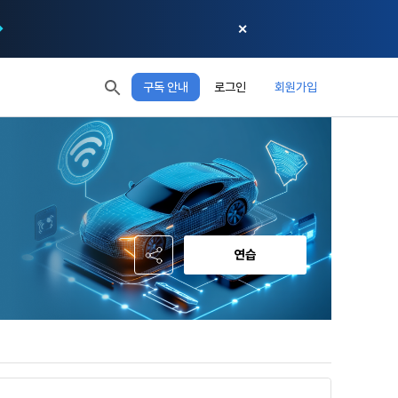
✕
구독 안내
로그인
회원가입
모두 읽음
모두 삭제
닫기
절차에 관한 
 XP
XP 안내
, 어떤 방식
EL 1
다음 레벨까지
150 XP
 홍보 목적 
본 약관은 
0/150 XP
다. 데이콘주
포함한다.
정보보호 등에 
오늘의 XP
전체 XP
 준수합니다.
0 / 800
0
연습
회할 수 있습
적립 XP
사용 XP
0
0
설비를 이용하
 공유(‘위탁 
이’와 관련한 
.
한다. 그 외 