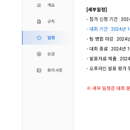
2. 미동의 
"회사"가 운
개요
정보주체로서 
[세부일정]
계하여 정보
개인정보보호
행사할 수 있
에 제한되지 
3. "개인회
위해 어떤 권
- 참가 신청 기간 : 2024
규칙
인을 말한다.
단, 할인, 
- 대회 기간 : 2024년 1
4. “인재회
개인정보 침
일정
- 팀 병합 마감 : 2024년
등을 공유한 
구에게 연락하
3. 서비스 
“개인회원”을
- 대회 종료 : 2024년 1
DACON에서
상금
5. “기업회
- 발표자료 제출 : 2024년
행, 교육 등
그 무엇보다
사”와 일정 
‘개인정보자
또한 향후 마
- 오프라인 발표 평가 및 
동의사항
6. “해커톤”
진행, 교육 
이를 평가하
2. 개인정보
7. “대회"
※ 세부 일정은 대회 
의뢰하는 경연
2021.05.25
데이콘 주식회
용도로는 수
8. “교육”
9. "아이디
를 말한다.
1) 회원관리
10. "비밀
회원제 서비스