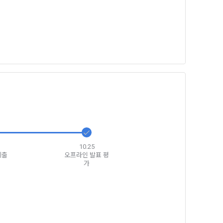
일한 용도로 
요금 결제, 물
 등을 "회
용촉진등에관한
 및 접속빈도 
융거래법, 전
개정할 수 있
그 내용이 이 
10.25
제출
오프라인 발표 평
가
수 있으며, 
페이지의 공지
시에는 적용일자
용일자 전일까