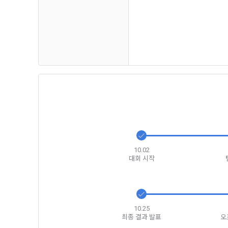
하고 "회원"
고지사항 전
쓰이는 “사이
2) 서비스 
제 3 조 (효
본인인증, 채
본 약관은 온
품 및 증빙발
1. "회사"
원"이 알 수
3) 서비스 
2. "회사
맞춤 서비스 
법률, 전자상
파악, 통계학
자서명법, 소
다.
3. "회사"는
10.02
4) 고용 및
대회 시작
약관과 충돌하
4. “회사”
3. 수집하는
약관을 개정할
가. 수집하는
게시판에 그 
10.25
5. '회사'
최종 결과 발표
오
와 개정사유를