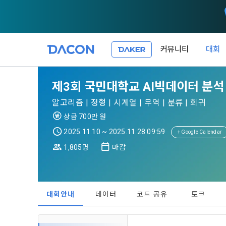
커뮤니티
대회
제 1 조 (목적
1. 광고성 
제3회 국민대학교 AI빅데이터 분석
본 약관은 데
필요한 사항을
DACON이 
알고리즘 | 정형 | 시계열 | 무역 | 분류 | 회귀
이든 본 서비
등의 광고성
데이콘은 
상금 700만 원
“회원”이 서
식회사(이하 
서신우편, 문
2025.11.10 ~ 2025.11.28 09:59
+ Google Calendar
관한 법률(이
1,805명
마감
제 2 조 (용
- 마케팅 수
이 약관에서 
1. 개인정
니다.
1."사이트"
데이콘이 어떤
동의를 거부 
여 설정한 가
대회안내
데이터
코드 공유
토크
또는 제공’)
단, 할인, 
가. ***.dacon
정보를 투명
2. "서비스"