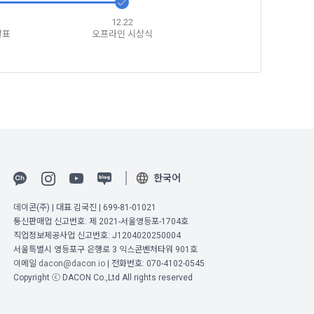
12.22
인증을 요청할 
발표
오프라인 시상식
취급방침, 서
확인”버튼을 
다.
한국어
바에 의한다.
데이콘(주) | 대표 김국진 | 699-81-01021
통신판매업 신고번호: 제 2021-서울영등포-1704호
비스”를 이용하
직업정보제공사업 신고번호: J1204020250004
서울특별시 영등포구 은행로 3 익스콘벤처타워 901호
이메일
dacon@dacon.io
| 전화번호: 070-4102-0545
집과 이용에 대
 정보를 입력하
Copyright ⓒ DACON Co.,Ltd All rights reserved