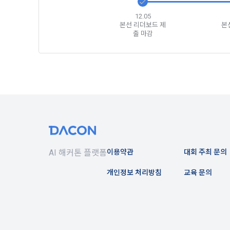
간주한다.
다.
12.05
3. 제2항 
본선 리더보드 제
본
출 마감
수 있다. "
4) 보상금 
4. 페이스북
필수항목: 본
비스 제공을 
누르면 “회사
5. “회원”은
5) 채용 합
6. 약관 및 
필수항목: 
제 6 조 (개
6) 서비스 
1. “개인회
IP Addre
AI 해커톤 플랫폼
이용약관
대회 주최 문의
2. “회사”
개인정보 처리방침
교육 문의
며 제공·생산
나. 개인정보
3. “개인회
1) 회원가입
한 동의를 철
는 경우, 해