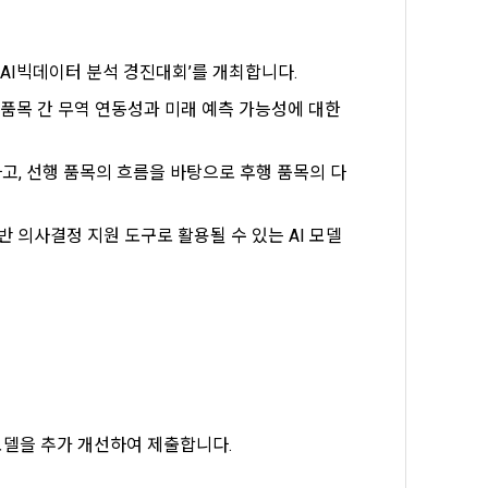
, 가공, 집
방법과 절차로 
서비스 이용
인정보 보호를 
약을 체결한 개
I빅데이터 분석 경진대회’를 개최합니다.
.
목 간 무역 연동성과 미래 예측 가능성에 대한 
로젝트, 코드 
하기 위해 누
것에 동의한 
고, 선행 품목의 흐름을 바탕으로 후행 품목의 다
팅(대회 진
하기 위해 “회
여 이용자의 
 의사결정 지원 도구로 활용될 수 있는 AI 모델
용약관 보러가기 >
마케팅(대회 
 “회사”는 
 “회사"에 
 목적 이외의 
스를 말한다.
 이메일 주소
 모델을 추가 개선하여 제출합니다.
동일인임을 확인
보의 소개 및 