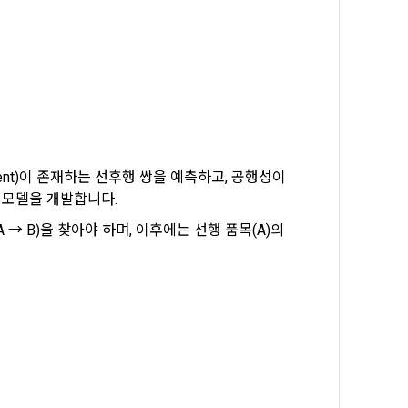
일한 용도로 
요금 결제, 물
 등을 "회
ment)이 존재하는 선후행 쌍을 예측하고, 공행성이 
용촉진등에관한
 및 접속빈도 
I 모델을 개발합니다.
융거래법, 전
개정할 수 있
 B)을 찾아야 하며, 이후에는 선행 품목(A)의 
그 내용이 이 
수 있으며, 
페이지의 공지
시에는 적용일자
용일자 전일까