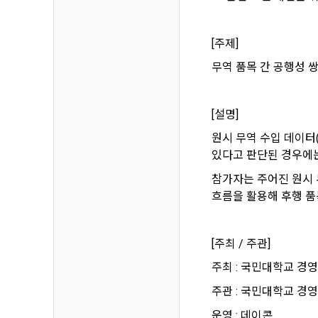
하고 "회원"
고지사항 전
쓰이는 “사이
[주제]
2) 서비스 
제 3 조 (효
무역 품목 간 공행성 쌍
본인인증, 채
본 약관은 온
품 및 증빙발
1. "회사"
[설명]
원"이 알 수
3) 서비스 
원시 무역 수입 데이터(2
2. "회사
맞춤 서비스 
있다고 판단된 경우에는 
법률, 전자상
파악, 통계학
자서명법, 소
참가자는 주어진 원시 무
다.
흐름을 활용해 후행 품
3. "회사"는
4) 고용 및
약관과 충돌하
[주최 / 주관]
4. “회사”
3. 수집하는
약관을 개정할
주최 : 국민대학교 경영
가. 수집하는
게시판에 그 
주관 : 국민대학교 
5. '회사'
와 개정사유를
운영 : 데이콘