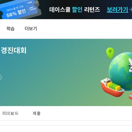
데이스쿨
할인
리턴즈
보러가기
마케팅 정보 수신 동의
개인정보 처리방침
이용약관
학습
더보기
)
정보의 이용목적 
데이콘 개인정보 처리방침
알림
0
 경진대회
이콘 주식회사(이하 “회사”)와 “회원” 간에 정보 서비스를 이용하는 조건 및 
(2021.05.24 본)
MY
 약속하여 규정하는 데 그 목적이 있다. “회원”은 모든 약관에 동의해야 하며
LEV
제공하는 이용자 맞춤형 서비스 및 상품 추천, 각종 경품 행사, 이벤트, 경진대회
스를 사용한다는 것은 “회원”이 본 약관의 전부에 동의한다는 것을 의미하며 
 정보를 전자우편이나 
이용자 개인정보 보호를 여러 경영요소 가운데 최우선의 가치로 두고 있습니
비스를 사용하는 동안 계속 유효하다. 본 약관은 저작권 분쟁 정책의 조항을 
‘데이콘’ 또는 ‘회사’)는 서비스 기획부터 종료까지 정보통신망 이용촉진 및 
자(SMS 또는 카카오 알림톡), 푸시, 전화 등을 통해 이용자에게 제공합니다.
하 ‘정보통신망법’), 개인정보보호법 등 국내의 개인정보 보호 법령을 철저히
어의 정의)
신 동의는 거부하실 수 있으며 동의 이후에라도 고객의 의사에 따라 동의를 철
사용하는 용어의 정의는 아래와 같다.
보처리방침의 의의
라 함은 "회사"가 서비스를 "회원"에게 제공하기 위하여 컴퓨터 등 정보 통신 
 정보를 수집하고, 수집한 정보를 어떻게 사용하며, 필요에 따라 누구와 이를
하시더라도 DACON에서 제공하는 서비스의 이용에 제한이 되지 않습니다.
상의 영업장 또는 "회사"가 운영하는 아래 웹사이트를 말한다.
리더보드
제출
하며, 이용목적을 달성한 정보를 언제, 어떻게 파기 하는지 등 ‘개인정보의 한살
이벤트 및 이용자 맞춤형 상품 추천 등의 마케팅 정보 안내 서비스가 제한됩니다
.io
하게 제공합니다.
[데이콘] 회원가입 인증메일
메일 인증 필요
라 함은 “대회”, “교육”, “인재풀 등록” 등 사이트에서 제공하는 모든 서비스를 말