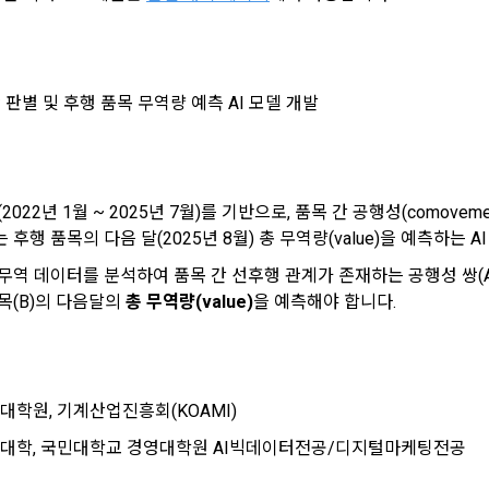
의 권익을 보호하기 위하여 "회원"이 선정한 문자와 숫자의 조합 또는 이와 동
달
트”에서 자동 생성된 인증코드를 말한다.
제공에 관한 계약 이행 및 서비스 제공에 따른 요금정산
력의 발생 및 변경)
 판별 및 후행 품목 무역량 예측 AI 모델 개발
용정보 매칭 및 컨텐츠 제공을 위한 개인식별, 회원 간의 상호 연락, 구매 및 
라인을 통하여 “회원”에게 공시함으로써 효력을 발생한다.
송, 부정 이용방지와 비인가 사용방지
는 이 약관의 내용과 상호, 영업소 소재지, 대표자의 성명, 사업자등록번호, 연락처
소셜 계정으로 로그인
 있도록 초기 화면에 게시하거나 기타의 방법으로 "회원"에게 공지해야 한다.
개발 및 마케팅ㆍ광고 활용
022년 1월 ~ 2025년 7월)를 기반으로, 품목 간 공행성(comove
구글 로그인
"는 약관의규제등에관한법률, 전기통신기본법, 전기통신사업법, 정보통신망이
제공, 서비스 안내 및 이용권유, 서비스 개선 및 신규 서비스 개발을 위한 통계
후행 품목의 다음 달(2025년 8월) 총 무역량(value)을 예측하는 A
거래 등에서의 소비자보호에 관한 법률, 전자문서 및 전자거래기본법, 전자금
아직 데이콘 계정이 없나요?
회원가입
적 특성에 따른 광고, 이벤트 정보 및 참여기회 제공
비자기본법, 개인정보보호법 등 관련법을 위배하지 않는 범위에서 이 약관을 
역 데이터를 분석하여 품목 간 선후행 관계가 존재하는 공행성 쌍(A →
목(B)의 다음달의
 총 무역량(value)
을 예측해야 합니다.
 "서비스"에 대해 별도의 이용약관 또는 정책(이하 “별도약관”)을 둘 수 있으며, 
 취업동향 파악을 위한 통계학적 분석, 서비스 고도화를 위한 데이터 분석
는 경우 “별도약관”이 우선하여 적용된다.
의 영업상 중요한 사유 또는 관계 법령에 의한 변경사유가 있을 때, 약관을 변경할 
 개인정보 항목 및 수집방법
 경우에는 적용일자 및 개정사유를 명시하여 현행 약관과 함께 “회사” 홈
대학원, 기계산업진흥회(KOAMI)
 개인정보의 항목
적용일자 7일 이전부터 적용일자 전일까지 공지한다.
경영대학, 국민대학교 경영대학원 AI빅데이터전공/디지털마케팅전공
 약관의 조항에 따른 정책을 제정 및 변경할 권리를 가지며, 정책 또한 개정될 
 명시하여 “회사” 홈페이지의 공지게시판에 그 적용일자 7일 이전부터 적