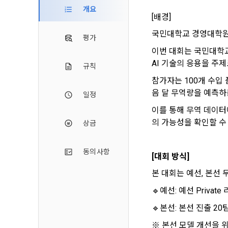
2. 미동의 
"회사"가 운
개요
정보주체로서 
[배경] 
계하여 정보
개인정보보호
행사할 수 있
에 제한되지 
3. "개인회
위해 어떤 권
국민대학교 경영대학원 
평가
인을 말한다.
단, 할인, 
이번 대회는 국민대학교
4. “인재회
AI 기술의 응용을 주
개인정보 침
규칙
등을 공유한 
구에게 연락하
3. 서비스 
참가자는 100개 수입
“개인회원”을
음 달 무역량을 예측하
DACON에서
일정
5. “기업회
행, 교육 등
그 무엇보다
사”와 일정 
이를 통해 무역 데이터
‘개인정보자
또한 향후 마
의 가능성을 확인할 수
상금
6. “해커톤”
진행, 교육 
이를 평가하
2. 개인정보
7. “대회"
동의사항
[대회 방식]
의뢰하는 경연
2021.05.25
데이콘 주식회
본 대회는 예선, 본선 
용도로는 수
8. “교육”
🔹
예선: 예선 Priva
9. "아이디
를 말한다.
1) 회원관리
🔹
본선: 본선 진출 2
10. "비밀
회원제 서비스
﻿﻿﻿﻿﻿﻿※ 본선 모델 개