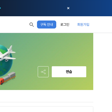
✕
구독 안내
로그인
회원가입
모두 읽음
모두 삭제
닫기
절차에 관한 
 XP
XP 안내
, 어떤 방식
EL 1
다음 레벨까지
150 XP
 홍보 목적 
본 약관은 
0/150 XP
다. 데이콘주
포함한다.
정보보호 등에 
오늘의 XP
전체 XP
 준수합니다.
0 / 800
0
연습
회할 수 있습
적립 XP
사용 XP
0
0
설비를 이용하
 공유(‘위탁 
이’와 관련한 
.
한다. 그 외 