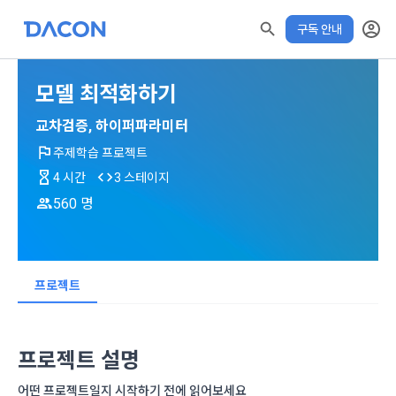
구독 안내
모델 최적화하기
모두 읽음
모두 삭제
닫기
✕
알림
0
✕
교차검증, 하이퍼파라미터
MY XP
마케팅 정보 수신 동의
개인정보 처리방침
이용약관
XP 안내
학습 전 확인해주세요!
주제학습 프로젝트
수료증 발급 기간
LEVEL 1
다음 레벨까지
150 XP
4 시간
3 스테이지
0/150 XP
아래 수료기준 충족 후 발급가능
제 1 조 (목적)
1. 광고성 정보의 이용목적 
데이콘 개인정보 처리방침
560 명
오늘의 XP
전체 XP
본 약관은 데이콘 주식회사(이하 “회사”)와 “회원” 간에 정보 서
(2021.05.24 본)
수료 기준
0 / 800
0
비스를 이용하는 조건 및 절차에 관한 필요한 사항을 약속하여 
DACON이 제공하는 이용자 맞춤형 서비스 및 상품 추천, 각종 
학습 진도율 80% 이상 + XP 사용 20% 이내
규정하는 데 그 목적이 있다. “회원”은 모든 약관에 동의해야 하
경품 행사, 이벤트, 경진대회 홍보 목적 등의 광고성 정보를 전자
XP에 대한 자세한 사항은
데이콘은 이용자 개인정보 보호를 여러 경영요소 가운데 최
적립 XP
사용 XP
며, 어떤 방식이든 본 서비스를 사용한다는 것은 “회원”이 본 약
우편이나 
프로젝트
더보기 > 공지사항> XP 업데이트
안내를 참고해주세요.
0
0
우선의 가치로 두고 있습니다. 데이콘주식회사(이하 ‘데이콘’ 또
관의 전부에 동의한다는 것을 의미하며 본 약관은 “회원”이 서비
위의 주의사항을 확인했습니다.
는 ‘회사’)는 서비스 기획부터 종료까지 정보통신망 이용촉진 및 
서신우편, 문자(SMS 또는 카카오 알림톡), 푸시, 전화 등을 통해 
스를 사용하는 동안 계속 유효하다. 본 약관은 저작권 분쟁 정책
정보보호 등에 관한 법률(이하 ‘정보통신망법’), 개인정보보호법 
이용자에게 제공합니다.
의 조항을 포함한다.
학습하기
등 국내의 개인정보 보호 법령을 철저히 준수합니다.
프로젝트 설명
- 마케팅 수신 동의는 거부하실 수 있으며 동의 이후에라도 고객
제 2 조 (용어의 정의)
어떤 프로젝트일지 시작하기 전에 읽어보세요