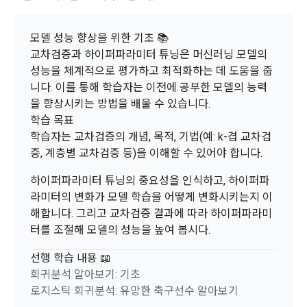
1. 개인정보처리방침의 의의
의 의사에 따라 동의를 철회할 수 있습니다.
[데이콘] 회원가입 인증메일
메일 인증 필요
이 약관에서 사용하는 용어의 정의는 아래와 같다.
데이콘이 어떤 정보를 수집하고, 수집한 정보를 어떻게 사용하
동의를 거부 하시더라도 DACON에서 제공하는 서비스의 이용
1."사이트"라 함은 "회사"가 서비스를 "회원"에게 제공하기 위하
모델 성능 향상을 위한 기초 📚
며, 필요에 따라 누구와 이를 공유(‘위탁 또는 제공’)하며, 이용목
에 제한이 되지 않습니다.
여 컴퓨터 등 정보 통신 설비를 이용하여 설정한 가상의 영업장 
교차검증과 하이퍼파라미터 튜닝은 머신러닝 모델의
적을 달성한 정보를 언제, 어떻게 파기 하는지 등 ‘개인정보의 한
단, 할인, 이벤트 및 이용자 맞춤형 상품 추천 등의 마케팅 정보 
또는 "회사"가 운영하는 아래 웹사이트를 말한다.
살이’와 관련한 정보를 투명하게 제공합니다.
성능을 체계적으로 평가하고 최적화하는 데 도움을 줍
안내 서비스가 제한됩니다.
가. ***.dacon.io
니다. 이를 통해 학습자는 이전에 공부한 모델의 능력
을 향상시키는 방법을 배울 수 있습니다.
2. "서비스"라 함은 “대회”, “교육”, “인재풀 등록” 등 사이트에서 
정보주체로서 이용자는 자신의 개인정보에 대해 어떤 권리를 가
2. 미동의 시 불이익 사항
학습 목표
제공하는 모든 서비스를 말한다. 그 외 "회사"가 운영하는 사이
지고 있으며, 이를 어떤 방법과 절차로 행사할 수 있는지를 알려 
트를 통해 개인이 등록한 자료를 DB화하여 각각의 목적에 맞게 
학습자는 교차검증의 개념, 목적, 기법(예: k-겹 교차검
개인정보보호법 제22조 제5항에 의해 선택정보 사항에 대해서
드립니다. 또한, 법정대리인(부모 등)이 만14세 미만 아동의 개
분류, 가공, 집계하여 정보를 제공하는 서비스를 포함한다.
증, 계층별 교차검증 등)을 이해할 수 있어야 합니다.
는 동의 거부 하시더라도 서비스 이용에 제한되지 않습니다.
인정보 보호를 위해 어떤 권리를 행사할 수 있는지도 함께 안내
3. "개인회원"이라 함은 서비스를 이용하기 위하여 이 약관에 동
합니다.
단, 할인, 이벤트 및 이용자 맞춤형 상품 추천 등의 마케팅 정보 
하이퍼파라미터 튜닝의 중요성을 인식하고, 하이퍼파
의하고 "회사"와 이용 계약을 체결한 개인을 말한다.
안내 서비스가 제한됩니다.
라미터의 변화가 모델 학습을 어떻게 변화시키는지 이
4. “인재회원”이라 함은 “데이콘 인재풀 서비스”를 이용하기 위
해합니다. 그리고 교차검증 결과에 따라 하이퍼파라미
개인정보 침해사고가 발생하는 경우, 추가적인 피해를 예방하고 
하여 본인의 개인정보와 프로젝트, 코드 등을 공유한 자로서, 채
이미 발생한 피해를 복구하기 위해 누구에게 연락하여 어떤 도
터를 조절해 모델의 성능을 높여 봅시다.
3. 서비스 정보 수신 동의 철회
용 의뢰 “기업회원”에게 개인정보, 프로젝트, 코드 등을 제공하
움을 받을 수 있는지 알려 드립니다.
는 것에 동의한 “개인회원”을 말한다.
DACON에서 제공하는 마케팅 정보를 원하지 않을 경우 ‘홈>계
선행 학습 내용 📖
정관리 페이지의 하단 마케팅(대회 진행, 교육 등) 정보 수신 동
5. “기업회원”이라 함은 “회사”에 대회의 주최를 의뢰하거나, 채
회귀분석 알아보기: 기초
의(선택)’에서 철회를 요청할 수 있습니다.
그 무엇보다도, 개인정보와 관련하여 데이콘과 이용자 간의 권
용 의뢰 서비스 등을 이용하기 위해 “회사”와 일정 계약을 한 개
로지스틱 회귀분석: 유망한 축구선수 알아보기
리 및 의무 관계를 규정하여 이용자의 ‘개인정보자기결정권’을 
인 또는 법인을 말한다.
또한 향후 마케팅 활용에 새롭게 동의하고자 하는 경우에는 ‘홈>