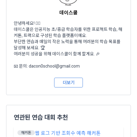
며, 정책 또한 개정될 시에는 적용일자와 개정사유를 명시하여 
데이콘 내의 개별 서비스 이용, 상금 및 상품 지급 과정에서 해당 
“회사” 홈페이지의 공지게시판에 그 적용일자 7일 이전부터 적
서비스의 이용자에 한해 추가 개인정보 수집이 발생할 수 있습
데이스쿨
용일자 전일까지 공지한다.
니다. 추가로 개인정보를 수집할 경우에는 해당 개인정보 수집 
안녕하세요! 🙋‍♀️
시점에서 이용자에게 ‘수집하는 개인정보 항목, 개인정보의 수
6. "회원"은 변경된 약관에 대해 거부할 권리가 있다. "회원"은 변
데이스쿨은 인공지능 초/중급 학습자를 위한 프로젝트 학습, 해
집 및 이용목적, 개인정보의 보관기간’에 대해 안내 드리고 동의
경된 약관이 공지된 지 15일 이내에 거부의사를 표명할 수 있다. 
커톤, 트랙으로 구성된 학습 플랫폼이에요.
를 받습니다.
"회원"이 거부하는 경우 본 서비스 제공자인 "회사"는 15일의 기
부단한 연습과 매일의 작은 노력을 통해 여러분의 학습 목표를
간을 정하여 "회원"에게 사전 통지 후 당해 "회원"과의 계약을 해
달성해 보세요. 🏆
지할 수 있다. 만약, "회원"이 거부의사를 표시하지 않거나, 전항
여러분의 성공을 위해 데이스쿨이 함께 할게요. 🎉
2) 데이콘 인재풀 등록 시 수집하는 항목
에 따라 시행일 이후에 "서비스"를 이용하는 경우에는 동의한 것
필수 항목: 이름, 이메일, 핸드폰 번호, 경력, 신입/경력 해당 사항 
으로 간주한다.
📧 문의: dacon0school@gmail.com
여부, 사용 가능한 프로그래밍 언어 및 사용 경험, 프로젝트 또는 
대회 코드 링크1개, 구직 의향,
 희망근무지역
더보기
제 4 조 (약관의 해석)
선택 항목: 프로젝트 또는 대회 코드 링크(추가분), 기타 수상 경
1. 이 약관에서 규정하지 않은 사항에 관해서는 약관의규제등에
력, 개인 운영 사이트 링크(GitHub, Linkedin 등) ,영상, ppt 
관한법률, 전기통신기본법, 전기통신사업법, 정보통신망이용촉
이전 이용약관 보러가기 >
진등에관한법률, 전자상거래 등에서의 소비자보호에 관한 법률, 
3) 모바일 서비스 이용 시 수집되는 항목
전자문서 및 전자거래기본법, 전자금융거래법, 전자서명법, 소
확인
확인
확인
연관된 연습 대회 추천
비자기본법 등의 관계법령에 따른다.
모바일 서비스의 특성상 단말기 모델 정보가 수집될 수 있으나, 
이는 개인을 식별할 수 없는 형태입니다.
2. "회원"이 "회사"와 개별 계약을 체결하여 서비스를 이용하는 
웹 로그 기반 조회수 예측 해커톤
해커톤
경우에는 개별 계약이 우선한다.