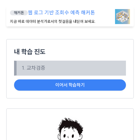
본 약관은 온라인을 통하여 “회원”에게 공시함으로써 효력을 발
생한다.
3) 서비스 개발 및 마케팅ㆍ광고 활용
웹 로그 기반 조회수 예측 해커톤
해커톤
1. "회사"는 이 약관의 내용과 상호, 영업소 소재지, 대표자의 성
맞춤 서비스 제공, 서비스 안내 및 이용권유, 서비스 개선 및 신
지금 바로 데이터 분석가로서의 첫걸음을 내딛어 보세요.
명, 사업자등록번호, 연락처 등을 "회원"이 알 수 있도록 초기 화
규 서비스 개발을 위한 통계 및 접속빈도 파악, 통계학적 특성에 
면에 게시하거나 기타의 방법으로 "회원"에게 공지해야 한다.
따른 광고, 이벤트 정보 및 참여기회 제공
닫기
확인
재발송
2. "회사"는 약관의규제등에관한법률, 전기통신기본법, 전기통
신사업법, 정보통신망이용촉진등에관한법률, 전자상거래 등에
내 학습 진도
4) 고용 및 취업동향 파악을 위한 통계학적 분석, 서비스 고도화
서의 소비자보호에 관한 법률, 전자문서 및 전자거래기본법, 전
를 위한 데이터 분석
자금융거래법, 전자서명법, 소비자기본법, 개인정보보호법 등 
1. 교차검증
관련법을 위배하지 않는 범위에서 이 약관을 개정할 수 있다.
3. 수집하는 개인정보 항목 및 수집방법
3. "회사"는 "서비스"에 대해 별도의 이용약관 또는 정책(이하 
“별도약관”)을 둘 수 있으며, 그 내용이 이 약관과 충돌하는 경우 
이어서 학습하기
가. 수집하는 개인정보의 항목
“별도약관”이 우선하여 적용된다.
4. “회사”의 영업상 중요한 사유 또는 관계 법령에 의한 변경사
1) 회원가입 시 수집하는 항목
유가 있을 때, 약관을 변경할 수 있으며, 약관을 개정할 경우에는 
적용일자 및 개정사유를 명시하여 현행 약관과 함께 “회사” 홈페
필수 항목 : 아이디, 비밀번호, 이름, 닉네임, 이메일
이지의 공지게시판에 그 적용일자 7일 이전부터 적용일자 전일
선택 항목 : 휴대폰번호, 생년월일, 국가, 직업
까지 공지한다.
5. '회사' 약관의 조항에 따른 정책을 제정 및 변경할 권리를 가지