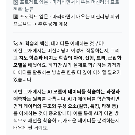
5️⃣ 프로젝트 입문 - 따라하면서 배우는 머신러닝 프로
움을 받을 수 있는지 알려 드립니다.
는 것에 동의한 “개인회원”을 말한다.
DACON에서 제공하는 마케팅 정보를 원하지 않을 경우 ‘홈>계
젝트: 분류
정관리 페이지의 하단 마케팅(대회 진행, 교육 등) 정보 수신 동
5. “기업회원”이라 함은 “회사”에 대회의 주최를 의뢰하거나, 채
6️⃣ 프로젝트 입문 - 따라하면서 배우는 머신러닝 회귀
의(선택)’에서 철회를 요청할 수 있습니다.
그 무엇보다도, 개인정보와 관련하여 데이콘과 이용자 간의 권
용 의뢰 서비스 등을 이용하기 위해 “회사”와 일정 계약을 한 개
프로젝트 -> 추후 공개 예정
리 및 의무 관계를 규정하여 이용자의 ‘개인정보자기결정권’을 
인 또는 법인을 말한다.
또한 향후 마케팅 활용에 새롭게 동의하고자 하는 경우에는 ‘홈>
보장하는 수단이 됩니다.
계정관리 페이지의 하단 마케팅(대회 진행, 교육 등) 정보 수신 
6. “해커톤”이라 함은 “회사”가 “사이트”에 출제한 문제에 “개인
동의(선택)’에서 동의하실 수 있습니다.
🚀 AI 학습의 핵심, 데이터를 이해하는 것부터!
회원”이 AI 코드를 제출하고, “회사”는 이를 평가하여 우수작을 
이전 교재에서는 머신러닝이 어떻게 작동하는지, 그리
선정하는 제반 행위를 말한다.
2. 개인정보의 수집 및 이용목적
고
지도 학습과 비지도 학습의 차이, 선형, 트리, 군집화
7. “대회"라 함은 “기업회원”이 인력을 채용하거나 또는 솔루션
2021.05.25
데이콘 주식회사(이하 “회사”)는 다음 목적을 위하여 개인정보
모델
을 배웠어요. 하지만 AI가 실제로 학습하는 과정과
을 크라우드소싱하기 위하여 “회사"에 의뢰하는 경연대회 또는 
를 수집하고 있으며, 다음 목적 이외의 용도로는 수집한 개인정
데이터를 활용하는 방법은 한층 더 깊이 이해할 필요가
해커톤, AI해커톤, AI경진대회 등을 말한다.
보를 이용하지 않습니다.
있습니다.
8. “교육”이라 함은 “회사”가  제공하는 교육컨텐츠를 포함한 온
라인/오프라인 교육서비스를 말한다.
이번 교재에서는
AI 모델이 데이터를 학습하는 과정과
1) 회원관리
9. "아이디"라 함은 회원의 식별과 회원의 서비스 이용을 위하여 
예측하는 원리
를 다룹니다. AI가 데이터를 학습하려면,
회원제 서비스 이용에 따른 본인확인, 본인의 의사확인, 고객문
"회원"이 가입 시 사용한 이메일 주소를 말한다.
먼저
데이터의 구조와 구성 요소(칼럼, 특징, 타겟 등)
의에 대한 응답, 새로운 정보의 소개 및 고지사항 전달
를 이해하는 것이 중요합니다. 이를 통해 AI가 어떤 방
10. "비밀번호"라 함은 "회사"의 서비스를 이용하려는 사람이 아
이디를 부여받은 자와 동일인임을 확인하고 "회원"의 권익을 보
식으로 패턴을 학습하고, 새로운 데이터를 분석하는지
호하기 위하여 "회원"이 선정한 문자와 숫자의 조합 또는 이와 
2) 서비스 제공에 관한 계약 이행 및 서비스 제공에 따른 요금정
배우게 될 거예요.
동일한 용도로 쓰이는 “사이트”에서 자동 생성된 인증코드를 말
산