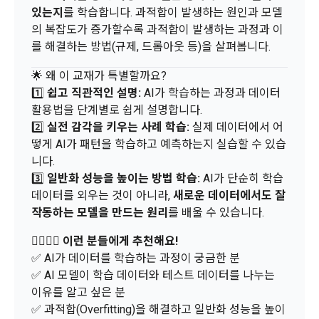
진등에관한법률, 전자상거래 등에서의 소비자보호에 관한 법률, 
있는지
를 학습합니다. 과적합이 발생하는 원인과 모델
3) 모바일 서비스 이용 시 수집되는 항목
전자문서 및 전자거래기본법, 전자금융거래법, 전자서명법, 소
의 복잡도가 증가할수록 과적합이 발생하는 과정과 이
비자기본법 등의 관계법령에 따른다.
모바일 서비스의 특성상 단말기 모델 정보가 수집될 수 있으나, 
를 해결하는 방법(규제, 드롭아웃 등)을 살펴봅니다.
이는 개인을 식별할 수 없는 형태입니다.
2. "회원"이 "회사"와 개별 계약을 체결하여 서비스를 이용하는 
경우에는 개별 계약이 우선한다.
🌟 왜 이 교재가 특별할까요?
1️⃣
쉽고 직관적인 설명:
AI가 학습하는 과정과 데이터
4) 보상금 지급 시 수집하는 항목
활용법을 단계별로 쉽게 설명합니다.
제 5 조 (이용계약의 성립)
필수항목: 본인 계좌정보(은행, 계좌번호), 주민등록번호(근거 : 
2️⃣
실전 감각을 키우는 사례 학습:
실제 데이터에서 어
소득세법)
1. "회원"이 이용신청(회원가입 신청) 작성 후에 "회사"가 웹 상
떻게 AI가 패턴을 학습하고 예측하는지 실습할 수 있습
의 안내를 "회원"에게 통지함으로써 이용계약이 성립된다.
니다.
2. “회사”는 "회사"의 ‘데이콘 인재풀 등록’ 서비스를 이용하고자 
3️⃣
일반화 성능을 높이는 방법 학습:
AI가 단순히 학습
5) 채용 합격 시, 기업의 요금 산정을 위한 수집 항목
하는 자가 본 약관과 개인정보취급방침을 읽고 이에 대하여 "동
데이터를 외우는 것이 아니라,
새로운 데이터에서도 잘
필수항목: 합격자의 연봉정보
의" 또는 "제출하기" 버튼을 누르는 경우 이를 서비스 이용에 대
작동하는 모델을 만드는 원리
를 배울 수 있습니다.
한 신청으로 간주한다.
🙋‍♀️🙋‍♂️
이런 분들에게 추천해요!
3. 제2항 신청에 있어 "회사"는 "회원"의 종류에 따라 전문기관을 
6) 서비스 이용과정이나 사업처리 과정에서 자동 수집되는 항목
✅ AI가 데이터를 학습하는 과정이 궁금한 분
통한 실명확인 및 본인인증을 요청할 수 있다. "회원"은 본인인
IP Address, 쿠키, 방문일시, 서비스 이용 기록, 불량 이용 기록, 
증에 필요한 이름, 생년월일, 연락처 등을 제공하여야 한다.
✅ AI 모델이 학습 데이터와 테스트 데이터를 나누는
광고 ID, 접속 환경
이유를 알고 싶은 분
4. 페이스북 등 외부서비스와의 연동을 통해 이용계약을 신청할 
✅ 과적합(Overfitting)을 해결하고 일반화 성능을 높이
경우, 본 약관과 개인정보취급방침, 서비스 제공을 위해 “회