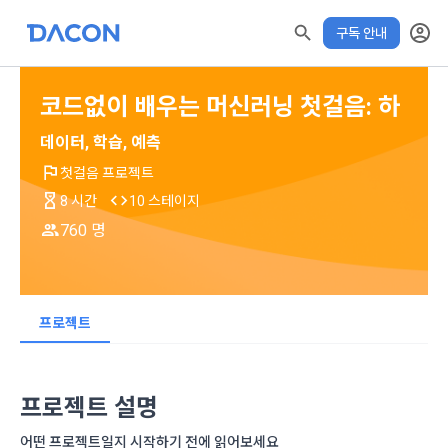
구독 안내
코드없이 배우는 머신러닝 첫걸음: 하
데이터, 학습, 예측
첫걸음 프로젝트
8 시간
10 스테이지
760 명
모두 읽음
모두 삭제
닫기
✕
알림
0
✕
MY XP
마케팅 정보 수신 동의
개인정보 처리방침
이용약관
XP 안내
학습 전 확인해주세요!
수료증 발급 기간
LEVEL 1
다음 레벨까지
150 XP
0/150 XP
아래 수료기준 충족 후 발급가능
제 1 조 (목적)
1. 광고성 정보의 이용목적 
데이콘 개인정보 처리방침
프로젝트
오늘의 XP
전체 XP
본 약관은 데이콘 주식회사(이하 “회사”)와 “회원” 간에 정보 서
(2021.05.24 본)
수료 기준
0 / 800
0
비스를 이용하는 조건 및 절차에 관한 필요한 사항을 약속하여 
DACON이 제공하는 이용자 맞춤형 서비스 및 상품 추천, 각종 
학습 진도율 80% 이상 + XP 사용 20% 이내
규정하는 데 그 목적이 있다. “회원”은 모든 약관에 동의해야 하
경품 행사, 이벤트, 경진대회 홍보 목적 등의 광고성 정보를 전자
프로젝트 설명
XP에 대한 자세한 사항은
데이콘은 이용자 개인정보 보호를 여러 경영요소 가운데 최
적립 XP
사용 XP
며, 어떤 방식이든 본 서비스를 사용한다는 것은 “회원”이 본 약
우편이나 
더보기 > 공지사항> XP 업데이트
안내를 참고해주세요.
0
0
우선의 가치로 두고 있습니다. 데이콘주식회사(이하 ‘데이콘’ 또
관의 전부에 동의한다는 것을 의미하며 본 약관은 “회원”이 서비
어떤 프로젝트일지 시작하기 전에 읽어보세요