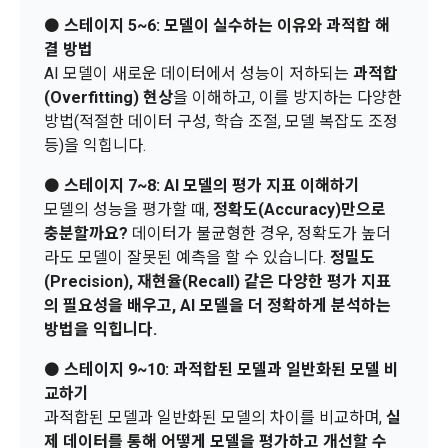
적용일자 및 개정사유를 명시하여 현행 약관과 함께 “회사” 홈페
필수 항목 : 아이디, 비밀번호, 이름, 닉네임, 이메일
⚫️
스테이지 5~6: 모델이 실수하는 이유와 과적합 해
이지의 공지게시판에 그 적용일자 7일 이전부터 적용일자 전일
결 방법
선택 항목 : 휴대폰번호, 생년월일, 국가, 직업
까지 공지한다.
AI 모델이 새로운 데이터에서 성능이 저하되는
과적합
5. '회사' 약관의 조항에 따른 정책을 제정 및 변경할 권리를 가지
(Overfitting) 현상
을 이해하고, 이를 방지하는 다양한
며, 정책 또한 개정될 시에는 적용일자와 개정사유를 명시하여 
데이콘 내의 개별 서비스 이용, 상금 및 상품 지급 과정에서 해당 
방법(적절한 데이터 구성, 학습 조절, 모델 복잡도 조정
“회사” 홈페이지의 공지게시판에 그 적용일자 7일 이전부터 적
서비스의 이용자에 한해 추가 개인정보 수집이 발생할 수 있습
등)을 익힙니다.
용일자 전일까지 공지한다.
니다. 추가로 개인정보를 수집할 경우에는 해당 개인정보 수집 
시점에서 이용자에게 ‘수집하는 개인정보 항목, 개인정보의 수
⚫️
스테이지 7~8: AI 모델의 평가 지표 이해하기
6. "회원"은 변경된 약관에 대해 거부할 권리가 있다. "회원"은 변
집 및 이용목적, 개인정보의 보관기간’에 대해 안내 드리고 동의
모델의 성능을 평가할 때,
정확도(Accuracy)만으로
경된 약관이 공지된 지 15일 이내에 거부의사를 표명할 수 있다. 
를 받습니다.
"회원"이 거부하는 경우 본 서비스 제공자인 "회사"는 15일의 기
충분할까요?
데이터가 불균형한 경우, 정확도가 높더
간을 정하여 "회원"에게 사전 통지 후 당해 "회원"과의 계약을 해
라도 모델이 잘못된 예측을 할 수 있습니다.
정밀도
지할 수 있다. 만약, "회원"이 거부의사를 표시하지 않거나, 전항
(Precision), 재현율(Recall) 같은 다양한 평가 지표
2) 데이콘 인재풀 등록 시 수집하는 항목
에 따라 시행일 이후에 "서비스"를 이용하는 경우에는 동의한 것
의 필요성을 배우고, AI 모델을 더 정확하게 분석하는
필수 항목: 이름, 이메일, 핸드폰 번호, 경력, 신입/경력 해당 사항 
으로 간주한다.
소셜 계정으로 로그인
방법을 익힙니다.
데이콘 회원가입을 환영합니다. 메일 인증은 데이콘 회원가입
로그인 하시려면 아래 이메일로 인증이 필요합니다. 이메일을 다
여부, 사용 가능한 프로그래밍 언어 및 사용 경험, 프로젝트 또는 
을 위한 필수 절차입니다. 아래 이메일을 인증하여 회원가입 절
시 보내시겠습니까?
대회 코드 링크1개, 구직 의향,
 희망근무지역
구글 로그인
⚫️
스테이지 9~10: 과적합된 모델과 일반화된 모델 비
차를 완료하여 주시기 바랍니다.
제 4 조 (약관의 해석)
선택 항목: 프로젝트 또는 대회 코드 링크(추가분), 기타 수상 경
교하기
아직 데이콘 계정이 없나요?
회원가입
1. 이 약관에서 규정하지 않은 사항에 관해서는 약관의규제등에
력, 개인 운영 사이트 링크(GitHub, Linkedin 등) ,영상, ppt 
과적합된 모델과 일반화된 모델의 차이를 비교하며,
실
관한법률, 전기통신기본법, 전기통신사업법, 정보통신망이용촉
제 데이터를 통해 어떻게 모델을 평가하고 개선할 수