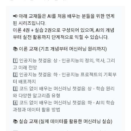
위의 주의사항을 확인했습니다.
는 ‘회사’)는 서비스 기획부터 종료까지 정보통신망 이용촉진 및 
서신우편, 문자(SMS 또는 카카오 알림톡), 푸시, 전화 등을 통해 
스를 사용하는 동안 계속 유효하다. 본 약관은 저작권 분쟁 정책
정보보호 등에 관한 법률(이하 ‘정보통신망법’), 개인정보보호법 
이용자에게 제공합니다.
의 조항을 포함한다.
학습하기
등 국내의 개인정보 보호 법령을 철저히 준수합니다.
📢 아래 교재들은 AI를 처음 배우는 분들을 위한 연계
된 시리즈입니다.
- 마케팅 수신 동의는 거부하실 수 있으며 동의 이후에라도 고객
제 2 조 (용어의 정의)
이론 4권 + 실습 2권으로 구성되어 있으며, AI의 개념
1. 개인정보처리방침의 의의
의 의사에 따라 동의를 철회할 수 있습니다.
이 약관에서 사용하는 용어의 정의는 아래와 같다.
부터 실전 활용까지 단계적으로 익힐 수 있습니다.
데이콘이 어떤 정보를 수집하고, 수집한 정보를 어떻게 사용하
동의를 거부 하시더라도 DACON에서 제공하는 서비스의 이용
1."사이트"라 함은 "회사"가 서비스를 "회원"에게 제공하기 위하
며, 필요에 따라 누구와 이를 공유(‘위탁 또는 제공’)하며, 이용목
에 제한이 되지 않습니다.
📚 이론 교재 (기초 개념부터 머신러닝 원리까지)
여 컴퓨터 등 정보 통신 설비를 이용하여 설정한 가상의 영업장 
적을 달성한 정보를 언제, 어떻게 파기 하는지 등 ‘개인정보의 한
단, 할인, 이벤트 및 이용자 맞춤형 상품 추천 등의 마케팅 정보 
또는 "회사"가 운영하는 아래 웹사이트를 말한다.
살이’와 관련한 정보를 투명하게 제공합니다.
1️⃣ 인공지능 첫걸음: 상 - 인공지능의 정의, 역사, 그리
안내 서비스가 제한됩니다.
가. ***.dacon.io
고 미래 전망
2️⃣ 인공지능 첫걸음: 하 - 인공지능 프로젝트의 기획부
2. "서비스"라 함은 “대회”, “교육”, “인재풀 등록” 등 사이트에서 
정보주체로서 이용자는 자신의 개인정보에 대해 어떤 권리를 가
2. 미동의 시 불이익 사항
제공하는 모든 서비스를 말한다. 그 외 "회사"가 운영하는 사이
터 배포까지
지고 있으며, 이를 어떤 방법과 절차로 행사할 수 있는지를 알려 
트를 통해 개인이 등록한 자료를 DB화하여 각각의 목적에 맞게 
3️⃣ 코드 없이 배우는 머신러닝 첫걸음: 상 - 학습 원리
개인정보보호법 제22조 제5항에 의해 선택정보 사항에 대해서
드립니다. 또한, 법정대리인(부모 등)이 만14세 미만 아동의 개
분류, 가공, 집계하여 정보를 제공하는 서비스를 포함한다.
와 다양한 알고리즘 유형
는 동의 거부 하시더라도 서비스 이용에 제한되지 않습니다.
인정보 보호를 위해 어떤 권리를 행사할 수 있는지도 함께 안내
4️⃣ 코드 없이 배우는 머신러닝 첫걸음: 하 - AI의 학습
3. "개인회원"이라 함은 서비스를 이용하기 위하여 이 약관에 동
합니다.
단, 할인, 이벤트 및 이용자 맞춤형 상품 추천 등의 마케팅 정보 
의하고 "회사"와 이용 계약을 체결한 개인을 말한다.
과정과 데이터 활용 방법
안내 서비스가 제한됩니다.
4. “인재회원”이라 함은 “데이콘 인재풀 서비스”를 이용하기 위
개인정보 침해사고가 발생하는 경우, 추가적인 피해를 예방하고 
📚 실습 교재 (실제 데이터를 활용한 머신러닝 실습)
[데이콘] 회원가입 인증메일
메일 인증 필요
하여 본인의 개인정보와 프로젝트, 코드 등을 공유한 자로서, 채
이미 발생한 피해를 복구하기 위해 누구에게 연락하여 어떤 도
3. 서비스 정보 수신 동의 철회
용 의뢰 “기업회원”에게 개인정보, 프로젝트, 코드 등을 제공하