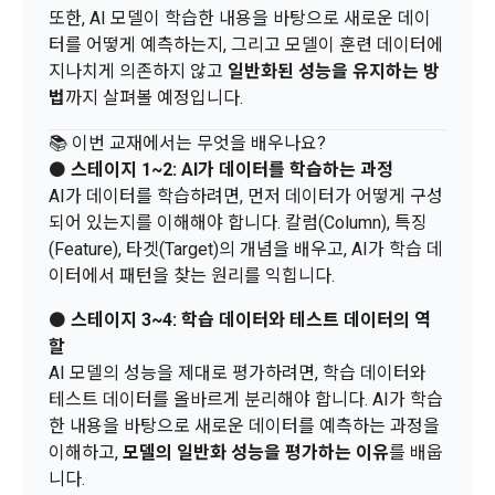
또한, AI 모델이 학습한 내용을 바탕으로 새로운 데이
한다.
본인인증, 채용정보 매칭 및 컨텐츠 제공을 위한 개인식별, 회원 
터를 어떻게 예측하는지, 그리고 모델이 훈련 데이터에
간의 상호 연락, 구매 및 요금 결제, 물품 및 증빙발송, 부정 이용
지나치게 의존하지 않고
일반화된 성능을 유지하는 방
방지와 비인가 사용방지
제 3 조 (효력의 발생 및 변경)
법
까지 살펴볼 예정입니다.
본 약관은 온라인을 통하여 “회원”에게 공시함으로써 효력을 발
📚 이번 교재에서는 무엇을 배우나요?
생한다.
3) 서비스 개발 및 마케팅ㆍ광고 활용
⚫️
스테이지 1~2: AI가 데이터를 학습하는 과정
1. "회사"는 이 약관의 내용과 상호, 영업소 소재지, 대표자의 성
맞춤 서비스 제공, 서비스 안내 및 이용권유, 서비스 개선 및 신
AI가 데이터를 학습하려면, 먼저 데이터가 어떻게 구성
명, 사업자등록번호, 연락처 등을 "회원"이 알 수 있도록 초기 화
규 서비스 개발을 위한 통계 및 접속빈도 파악, 통계학적 특성에 
되어 있는지를 이해해야 합니다. 칼럼(Column), 특징
면에 게시하거나 기타의 방법으로 "회원"에게 공지해야 한다.
따른 광고, 이벤트 정보 및 참여기회 제공
(Feature), 타겟(Target)의 개념을 배우고, AI가 학습 데
2. "회사"는 약관의규제등에관한법률, 전기통신기본법, 전기통
이터에서 패턴을 찾는 원리를 익힙니다.
신사업법, 정보통신망이용촉진등에관한법률, 전자상거래 등에
4) 고용 및 취업동향 파악을 위한 통계학적 분석, 서비스 고도화
서의 소비자보호에 관한 법률, 전자문서 및 전자거래기본법, 전
를 위한 데이터 분석
⚫️
스테이지 3~4: 학습 데이터와 테스트 데이터의 역
자금융거래법, 전자서명법, 소비자기본법, 개인정보보호법 등 
할
관련법을 위배하지 않는 범위에서 이 약관을 개정할 수 있다.
AI 모델의 성능을 제대로 평가하려면, 학습 데이터와
3. 수집하는 개인정보 항목 및 수집방법
3. "회사"는 "서비스"에 대해 별도의 이용약관 또는 정책(이하 
테스트 데이터를 올바르게 분리해야 합니다. AI가 학습
“별도약관”)을 둘 수 있으며, 그 내용이 이 약관과 충돌하는 경우 
가. 수집하는 개인정보의 항목
한 내용을 바탕으로 새로운 데이터를 예측하는 과정을
“별도약관”이 우선하여 적용된다.
이해하고,
모델의 일반화 성능을 평가하는 이유
를 배웁
4. “회사”의 영업상 중요한 사유 또는 관계 법령에 의한 변경사
니다.
1) 회원가입 시 수집하는 항목
유가 있을 때, 약관을 변경할 수 있으며, 약관을 개정할 경우에는 