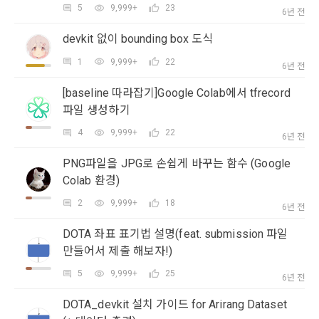
계정관리 페이지의 하단 마케팅(대회 진행, 교육 등) 정보 수신 
6. “해커톤”이라 함은 “회사”가 “사이트”에 출제한 문제에 “개인
5
9,999+
23
6년 전
동의(선택)’에서 동의하실 수 있습니다.
회원”이 AI 코드를 제출하고, “회사”는 이를 평가하여 우수작을 
선정하는 제반 행위를 말한다.
devkit 없이 bounding box 도식
2. 개인정보의 수집 및 이용목적
소셜 계정으로 로그인
데이콘 회원가입을 환영합니다. 메일 인증은 데이콘 회원가입
로그인 하시려면 아래 이메일로 인증이 필요합니다. 이메일을 다
7. “대회"라 함은 “기업회원”이 인력을 채용하거나 또는 솔루션
2021.05.25
1
9,999+
22
데이콘 주식회사(이하 “회사”)는 다음 목적을 위하여 개인정보
6년 전
을 위한 필수 절차입니다. 아래 이메일을 인증하여 회원가입 절
시 보내시겠습니까?
을 크라우드소싱하기 위하여 “회사"에 의뢰하는 경연대회 또는 
를 수집하고 있으며, 다음 목적 이외의 용도로는 수집한 개인정
구글 로그인
차를 완료하여 주시기 바랍니다.
해커톤, AI해커톤, AI경진대회 등을 말한다.
[baseline 따라잡기]Google Colab에서 tfrecord
보를 이용하지 않습니다.
아직 데이콘 계정이 없나요?
회원가입
파일 생성하기
8. “교육”이라 함은 “회사”가  제공하는 교육컨텐츠를 포함한 온
라인/오프라인 교육서비스를 말한다.
4
9,999+
22
6년 전
1) 회원관리
9. "아이디"라 함은 회원의 식별과 회원의 서비스 이용을 위하여 
회원제 서비스 이용에 따른 본인확인, 본인의 의사확인, 고객문
PNG파일을 JPG로 손쉽게 바꾸는 함수 (Google
"회원"이 가입 시 사용한 이메일 주소를 말한다.
의에 대한 응답, 새로운 정보의 소개 및 고지사항 전달
Colab 환경)
10. "비밀번호"라 함은 "회사"의 서비스를 이용하려는 사람이 아
이디를 부여받은 자와 동일인임을 확인하고 "회원"의 권익을 보
2
9,999+
18
6년 전
호하기 위하여 "회원"이 선정한 문자와 숫자의 조합 또는 이와 
2) 서비스 제공에 관한 계약 이행 및 서비스 제공에 따른 요금정
동일한 용도로 쓰이는 “사이트”에서 자동 생성된 인증코드를 말
DOTA 좌표 표기법 설명(feat. submission 파일
산
한다.
만들어서 제출 해보자!)
본인인증, 채용정보 매칭 및 컨텐츠 제공을 위한 개인식별, 회원 
간의 상호 연락, 구매 및 요금 결제, 물품 및 증빙발송, 부정 이용
5
9,999+
25
6년 전
방지와 비인가 사용방지
제 3 조 (효력의 발생 및 변경)
닫기
확인
재발송
DOTA_devkit 설치 가이드 for Arirang Dataset
본 약관은 온라인을 통하여 “회원”에게 공시함으로써 효력을 발