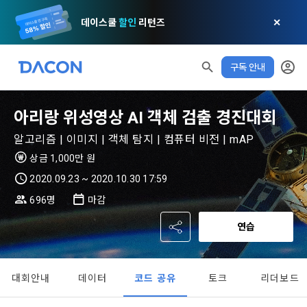
데이스쿨
할인
리턴즈
✕
구독 안내
모두 읽음
모두 삭제
닫기
알림
0
✕
MY XP
마케팅 정보 수신 동의
개인정보 처리방침
이용약관
XP 안내
아리랑 위성영상 AI 객체 검출 경진대회
LEVEL 1
다음 레벨까지
150 XP
0/150 XP
제 1 조 (목적)
1. 광고성 정보의 이용목적 
데이콘 개인정보 처리방침
알고리즘 | 이미지 | 객체 탐지 | 컴퓨터 비전 | mAP
오늘의 XP
전체 XP
상금 1,000만 원
본 약관은 데이콘 주식회사(이하 “회사”)와 “회원” 간에 정보 서
(2021.05.24 본)
0 / 800
0
비스를 이용하는 조건 및 절차에 관한 필요한 사항을 약속하여 
2020.09.23 ~ 2020.10.30 17:59
DACON이 제공하는 이용자 맞춤형 서비스 및 상품 추천, 각종 
규정하는 데 그 목적이 있다. “회원”은 모든 약관에 동의해야 하
경품 행사, 이벤트, 경진대회 홍보 목적 등의 광고성 정보를 전자
696명
마감
데이콘은 이용자 개인정보 보호를 여러 경영요소 가운데 최
적립 XP
사용 XP
며, 어떤 방식이든 본 서비스를 사용한다는 것은 “회원”이 본 약
우편이나 
0
0
우선의 가치로 두고 있습니다. 데이콘주식회사(이하 ‘데이콘’ 또
관의 전부에 동의한다는 것을 의미하며 본 약관은 “회원”이 서비
연습
는 ‘회사’)는 서비스 기획부터 종료까지 정보통신망 이용촉진 및 
서신우편, 문자(SMS 또는 카카오 알림톡), 푸시, 전화 등을 통해 
스를 사용하는 동안 계속 유효하다. 본 약관은 저작권 분쟁 정책
정보보호 등에 관한 법률(이하 ‘정보통신망법’), 개인정보보호법 
이용자에게 제공합니다.
의 조항을 포함한다.
등 국내의 개인정보 보호 법령을 철저히 준수합니다.
[데이콘] 회원가입 인증메일
메일 인증 필요
대회안내
데이터
코드 공유
토크
리더보드
- 마케팅 수신 동의는 거부하실 수 있으며 동의 이후에라도 고객
제 2 조 (용어의 정의)
1. 개인정보처리방침의 의의
의 의사에 따라 동의를 철회할 수 있습니다.